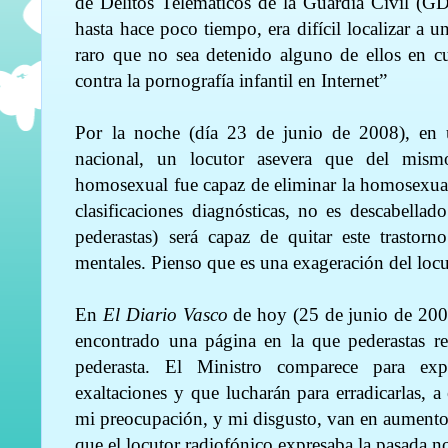
de Delitos Telemáticos de la Guardia Civil (G
hasta hace poco tiempo, era difícil localizar a 
raro que no sea detenido alguno de ellos en cu
contra la pornografía infantil en Internet”
Por la noche (día 23 de junio de 2008), en
nacional, un locutor asevera que del m
homosexual fue capaz de eliminar la homosexua
clasificaciones diagnósticas, no es descabellad
pederastas) será capaz de quitar este trastor
mentales. Pienso que es una exageración del locu
En
El Diario Vasco
de hoy (25 de junio de 2008
encontrado una página en la que pederastas rei
pederasta. El Ministro comparece para exp
exaltaciones y que lucharán para erradicarlas, a 
mi preocupación, y mi disgusto, van en aumento
que el locutor radiofónico expresaba la pasada n