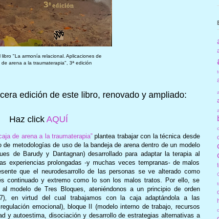
 libro "La armonía relacional. Aplicaciones de
a de arena a la traumaterapia", 3ª edición
cera edición de este libro, renovado y ampliado:
Haz click
AQUÍ
caja de arena a la traumaterapia”
plantea trabajar con la técnica desde
nto de metodologías de uso de la bandeja de arena dentro de un modelo
ques de Barudy y Dantagnan) desarrollado para adaptar la terapia al
 las experiencias prolongadas -y muchas veces tempranas- de malos
esente que el neurodesarrollo de las personas se ve alterado como
és continuado y extremo como lo son los malos tratos. Por ello, se
 al modelo de Tres Bloques, ateniéndonos a un principio de orden
07), en virtud del cual trabajamos con la caja adaptándola a las
regulación emocional), bloque II (modelo interno de trabajo, recursos
ad y autoestima, disociación y desarrollo de estrategias alternativas a