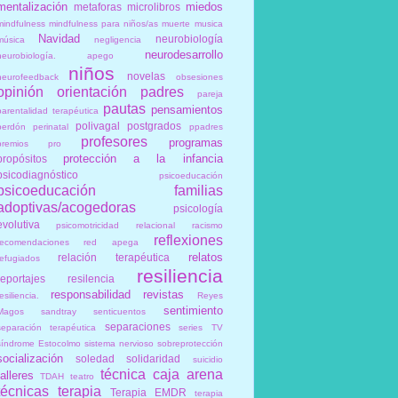
mentalización
miedos
metaforas
microlibros
mindfulness
mindfulness para niños/as
muerte
musica
Navidad
neurobiología
música
negligencia
neurodesarrollo
neurobiología. apego
niños
novelas
neurofeedback
obsesiones
opinión
orientación
padres
pareja
pautas
pensamientos
parentalidad terapéutica
polivagal
postgrados
perdón
perinatal
ppadres
profesores
programas
premios
pro
protección a la infancia
propósitos
psicodiagnóstico
psicoeducación
psicoeducación familias
adoptivas/acogedoras
psicología
evolutiva
psicomotricidad relacional
racismo
reflexiones
recomendaciones
red apega
relatos
relación terapéutica
refugiados
resiliencia
reportajes
resilencia
responsabilidad
revistas
esiliencia.
Reyes
sentimiento
Magos
sandtray
senticuentos
separaciones
separación terapéutica
series TV
síndrome Estocolmo
sistema nervioso
sobreprotección
socialización
soledad
solidaridad
suicidio
técnica caja arena
talleres
TDAH
teatro
técnicas
terapia
Terapia EMDR
terapia