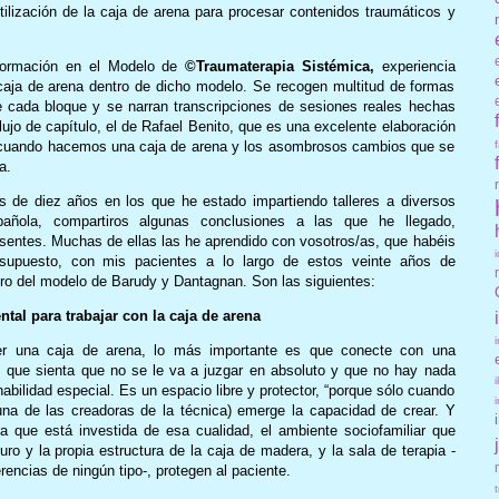
utilización de la caja de arena para procesar contenidos traumáticos y
 formación en el Modelo de
©Traumaterapia Sistémica,
experiencia
caja de arena dentro de dicho modelo. Se recogen multitud de formas
de cada bloque y se narran transcripciones de sesiones reales hechas
jo de capítulo, el de Rafael Benito, que es una excelente elaboración
ro cuando hacemos una caja de arena y los asombrosos cambios que se
a.
 de diez años en los que he estado impartiendo talleres a diversos
pañola, compartiros algunas conclusiones a las que he llegado,
sentes. Muchas de ellas las he aprendido con vosotros/as, que habéis
 supuesto, con mis pacientes a lo largo de estos veinte años de
tro del modelo de Barudy y Dantagnan. Son las siguientes:
al para trabajar con la caja de arena
r una caja de arena, lo más importante es que conecte con una
, que sienta que no se le va a juzgar en absoluto y que no hay nada
abilidad especial. Es un espacio libre y protector, “porque sólo cuando
, una de las creadoras de la técnica) emerge la capacidad de crear. Y
ra que está investida de esa cualidad, el ambiente sociofamiliar que
ro y la propia estructura de la caja de madera, y la sala de terapia -
rencias de ningún tipo-, protegen al paciente.