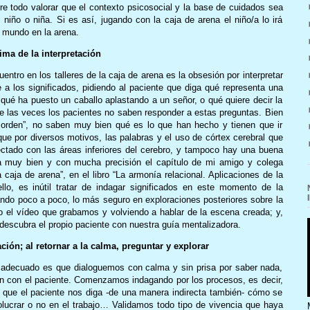
re todo valorar que el contexto psicosocial y la base de cuidados sea
 niño o niña. Si es así, jugando con la caja de arena el niño/a lo irá
l mundo en la arena.
ma de la interpretación
ntro en los talleres de la caja de arena es la obsesión por interpretar
 a los significados, pidiendo al paciente que diga qué representa una
 qué ha puesto un caballo aplastando a un señor, o qué quiere decir la
e las veces los pacientes no saben responder a estas preguntas. Bien
sorden”, no saben muy bien qué es lo que han hecho y tienen que ir
ue por diversos motivos, las palabras y el uso de córtex cerebral que
ectado con las áreas inferiores del cerebro, y tampoco hay una buena
bla muy bien y con mucha precisión el capítulo de mi amigo y colega
a caja de arena”, en el libro “La armonía relacional. Aplicaciones de la
llo, es inútil tratar de indagar significados en este momento de la
lando poco a poco, lo más seguro en exploraciones posteriores sobre la
do el vídeo que grabamos y volviendo a hablar de la escena creada; y,
escubra el propio paciente con nuestra guía mentalizadora.
ón; al retornar a la calma, preguntar y explorar
s adecuado es que dialoguemos con calma y sin prisa por saber nada,
n con el paciente. Comenzamos indagando por los procesos, es decir,
e que el paciente nos diga -de una manera indirecta también- cómo se
involucrar o no en el trabajo… Validamos todo tipo de vivencia que haya