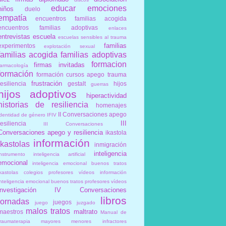
educar
emociones
niños
duelo
empatía
encuentros familias acogida
encuentros familias adoptivas
enlaces
entrevistas
escuela
escuelas sensibles al trauma
familias
experimentos
explotación sexual
familias acogida
familias adoptivas
formacion
firmas invitadas
farmacología
formación
formación cursos apego trauma
frustración
resiliencia
gestalt
hijos
guerras
hijos adoptivos
hiperactividad
historias de resiliencia
homenajes
II Conversaciones apego
identidad de género
IFIV
III
resiliencia
III Conversaciones
Conversaciones apego y resiliencia
ikastola
información
ikastolas
inmigración
inteligencia
instrumento
inteligencia artificial
emocional
inteligencia emocional buenos tratos
ikastolas colegios profesores vídeos información
inteligencia emocional buenos tratos profesores vídeos
investigación
IV Conversaciones
libros
jornadas
juegos
juego
juzgado
malos tratos
maltrato
maestros
Manual de
traumaterapia
mayores
menores infractores