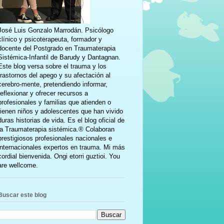
José Luis Gonzalo Marrodán. Psicólogo
clínico y psicoterapeuta, formador y
docente del Postgrado en Traumaterapia
Sistémica-Infantil de Barudy y Dantagnan.
Este blog versa sobre el trauma y los
trastornos del apego y su afectación al
cerebro-mente, pretendiendo informar,
reflexionar y ofrecer recursos a
profesionales y familias que atienden o
tienen niños y adolescentes que han vivido
duras historias de vida. Es el blog oficial de
la Traumaterapia sistémica.® Colaboran
prestigiosos profesionales nacionales e
internacionales expertos en trauma. Mi más
cordial bienvenida. Ongi etorri guztioi. You
are wellcome.
Buscar este blog