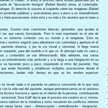
otalidad lo creado. Si antes el proceso había estado gobernado por el
erte de "disociación benigna" (Rafael Benito) ahora, al contemplar,
alogan. El derecho le susurra al izquierdo sobre las imágenes (Rafael
 irá poniendo palabras y acercándose poco a poco a un entendimiento
 y hará asociaciones entre esta y su vida y los asuntos que le traen a
ntas. Existen unas cuestiones básicas, generales, que ayudan al
n las que vamos formulando. Pero lo más importante es el arte de
este en estrecha conexión con su mundo y el terapeuta. Esto es
tral y sentirse seguros para adentrarse con curiosidad y apertura en el
 paciente observa, y por la vía visual y sensorial, le llega nueva
o izquierdo, para dar sentido a lo que ve. Al principio todo es caos y
mas y contenidos se van diferenciando. Más adelante, tras varios
 a un entendimiento más profundo y a la larga a una integración en su
se va haciendo poco a poco, respetando el ritmo del paciente. Hay
que están haciendo y establecen múltiples asociaciones desde el
onscientes, tardan más tiempo en que se les revelen aspectos
o se revele nada o el paciente no parezca consciente de lo que está
e con la vida real del paciente, aunque permanezcamos en el universo
ta técnica funciona y opera en el interior de la persona, contribuyendo
ar emocional. Dora Kalff decía que el proceso era curativo en sí mismo.
unca salirnos de la metáfora y estos resuelven los conflictos internos
or varias fases: caos – diferenciación – entendimiento – integración.