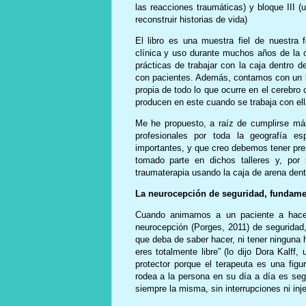
las reacciones traumáticas) y bloque III (
reconstruir historias de vida)
El libro es una muestra fiel de nuestra
clínica y uso durante muchos años de la 
prácticas de trabajar con la caja dentro 
con pacientes. Además, contamos con un lu
propia de todo lo que ocurre en el cereb
producen en este cuando se trabaja con ell
Me he propuesto, a raíz de cumplirse más
profesionales por toda la geografía es
importantes, y que creo debemos tener pre
tomado parte en dichos talleres y, por
traumaterapia usando la caja de arena den
La neurocepción de seguridad, fundament
Cuando animamos a un paciente a hace
neurocepción (Porges, 2011) de seguridad
que deba de saber hacer, ni tener ninguna h
eres totalmente libre” (lo dijo Dora Kalff
protector porque el terapeuta es una figu
rodea a la persona en su día a día es segu
siempre la misma, sin interrupciones ni inje