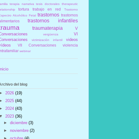
amilia
terapia narrativa
tesis doctorales
therapeutic
tortura
trabajo en red
elationship
Trastorno
trastornos
trastornos
Espectro Alcohólico Fetal
trastornos infantiles
alimentarios
trauma
traumaterapia
V
Conversaciones
VI
vergüenza
Conversaciones
videos
victimización infantil
vídeos
VII Conversaciones
violencia
intrafamiliar
webinar
Inicio
Archivo del blog
►
2026
(19)
►
2025
(44)
►
2024
(43)
▼
2023
(36)
►
diciembre
(3)
►
noviembre
(2)
►
octubre
(4)