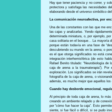
Hay que tener paciencia y no correr, y sob
protectora y satisfaga las necesidades del
elaborando desde el universo simbólico de
La comunicación neuroafectiva, por enci
Una de las constantes con las que me encue
las cajas y analizarlas. Yendo rápidamente
determinada miniatura, o, por ejemplo, por
casa solitaria en el bosque… La mayoría d
porque están todavía en una fase de “de
descubriendo su mundo en la arena; o porq
es el que otorga significados no está con
integración interhemisférica (de esto ha
Rafael Benito titulado: “Neurobiología de l
caja de arena a la traumaterapia”). Por e
exploración. Los significados se irán reve
fotografía de la caja de arena, o visionan
además, es mucho mejor que aquellos los d
Cuando hay desborde emocional, regulaci
Al principio de toda caja de arena, lo má
creando un ambiente relajado y de conexió
por “cómo fue hacer la caja”. Esto permit
siente, si fue fácil o difícil, si se pudo 