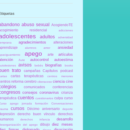
Etiquetas
abandono
abuso sexual
AcogiendoTE
acogimiento residencial
adicciones
adolescentes
adultos
adversidad
agradecimientos
alteraciones
temprana
ansiedad
aprendizaje
alumnos
amor
apego
artículos
arte
apaciguamiento
atención
autocontrol
autoestima
Aute
avisos
biografías
autolesiones
bebés
books
buen trato
campañas
Capítulos podcast
cartas terapéuticas
cartas
centros menores
ciencia
cine
centros reforma
cerebro
ciberacoso
colegios
comunicados
conferencias
congresos
consejos
coronavirus
crianza
cuentos
terapéutica
culpa
curso
cuestionarios
Curso apego jornada formación Conversaciones
cursos
Décimo aniversario
trauma
deporte
depresión
derecho buen vínculo
derechos
desarrollo
humanos
derechos infancia
diez meses
dibujo
desorganización del apego
diez firmas
diplomado
disociación
discos