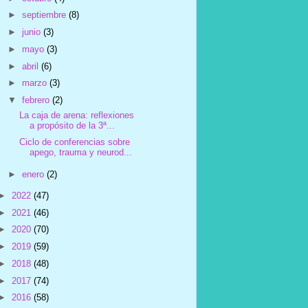
►
septiembre
(8)
►
junio
(3)
►
mayo
(3)
►
abril
(6)
►
marzo
(3)
▼
febrero
(2)
La caja de arena: reflexiones
a propósito de la 3ª...
Ciclo de conferencias sobre
apego, trauma y neurod...
►
enero
(2)
►
2022
(47)
►
2021
(46)
►
2020
(70)
►
2019
(59)
►
2018
(48)
►
2017
(74)
►
2016
(58)