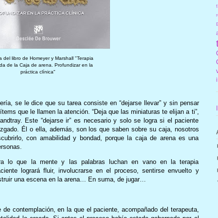
f
r
 del libro de Homeyer y Marshall "Terapia
a de la Caja de arena. Profundizar en la
práctica clínica"
ría, se le dice que su tarea consiste en “dejarse llevar” y sin pensar
tems que le llamen la atención. “Deja que las miniaturas te elijan a ti”,
ndtray. Este “dejarse ir” es necesario y solo se logra si el paciente
zgado. Él o ella, además, son los que saben sobre su caja, nosotros
cubrirlo, con amabilidad y bondad, porque la caja de arena es una
ersonas.
ra lo que la mente y las palabras luchan en vano en la terapia
ente logrará fluir, involucrarse en el proceso, sentirse envuelto y
struir una escena en la arena… En suma, de jugar…
de contemplación, en la que el paciente, acompañado del terapeuta,