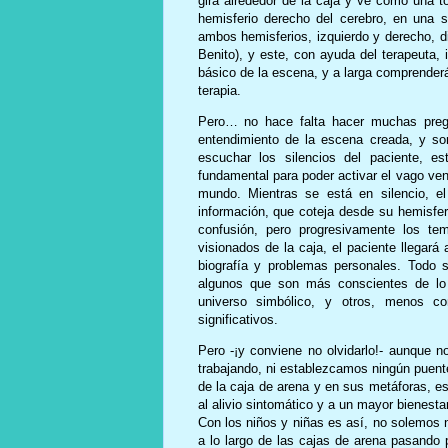
gira alrededor de la caja y ve como una t
hemisferio derecho del cerebro, en una su
ambos hemisferios, izquierdo y derecho, di
Benito), y este, con ayuda del terapeuta,
básico de la escena, y a larga comprenderá
terapia.
Pero… no hace falta hacer muchas pregu
entendimiento de la escena creada, y so
escuchar los silencios del paciente, 
fundamental para poder activar el vago ven
mundo. Mientras se está en silencio, el
información, que coteja desde su hemisferi
confusión, pero progresivamente los te
visionados de la caja, el paciente llegará
biografía y problemas personales. Todo 
algunos que son más conscientes de lo 
universo simbólico, y otros, menos c
significativos.
Pero -¡y conviene no olvidarlo!- aunque n
trabajando, ni establezcamos ningún puent
de la caja de arena y en sus metáforas, es
al alivio sintomático y a un mayor bienest
Con los niños y niñas es así, no solemos n
a lo largo de las cajas de arena pasando p