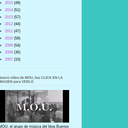
►
2015
(49)
►
2014
(51)
►
2013
(57)
►
2012
(44)
►
2011
(47)
►
2010
(58)
►
2009
(54)
►
2008
(36)
►
2007
(10)
Nuevo vídeo de MOU, haz CLICK EN LA
IMAGEN para VERLO
MOU, el grupo de música del blog Buenos