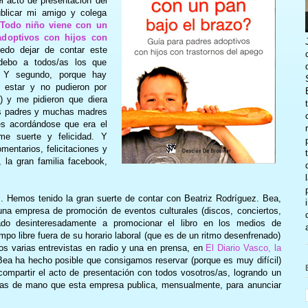
l acto de presentación del
blicar mi amigo y colega
Todo niño viene con un
adoptivos con hijos con
do dejar de contar este
 debo a todos/as los que
. Y segundo, porque hay
 estar y no pudieron por
ia) y me pidieron que diera
os padres y muchas madres
es acordándose que era el
me suerte y felicidad. Y
mentarios, felicitaciones y
 la gran familia facebook,
s. Hemos tenido la gran suerte de contar con Beatriz Rodríguez. Bea,
una empresa de promoción de eventos culturales (discos, conciertos,
do desinteresadamente a promocionar el libro en los medios de
po libre fuera de su horario laboral (que es de un ritmo desenfrenado)
s varias entrevistas en radio y una en prensa, en
El Diario Vasco, la
ea ha hecho posible que consigamos reservar (porque es muy difícil)
ompartir el acto de presentación con todos vosotros/as, logrando un
amas de mano que esta empresa publica, mensualmente, para anunciar