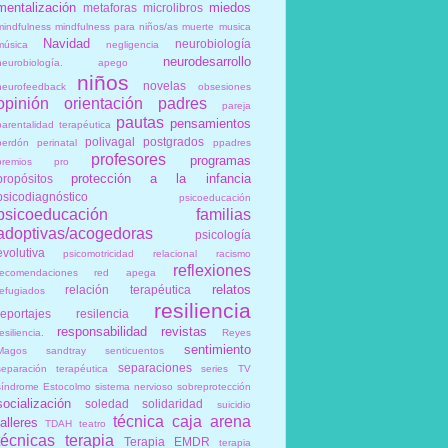
mentalización
miedos
metaforas
microlibros
mindfulness
mindfulness para niños/as
muerte
musica
Navidad
neurobiología
música
negligencia
neurodesarrollo
neurobiología. apego
niños
novelas
neurofeedback
obsesiones
opinión
orientación
padres
pareja
pautas
pensamientos
parentalidad terapéutica
polivagal
postgrados
perdón
perinatal
ppadres
profesores
programas
premios
pro
protección a la infancia
propósitos
psicodiagnóstico
psicoeducación
psicoeducación familias
adoptivas/acogedoras
psicología
evolutiva
psicomotricidad relacional
racismo
reflexiones
recomendaciones
red apega
relatos
relación terapéutica
refugiados
resiliencia
reportajes
resilencia
responsabilidad
revistas
esiliencia.
Reyes
sentimiento
Magos
sandtray
senticuentos
separaciones
separación terapéutica
series TV
síndrome Estocolmo
sistema nervioso
sobreprotección
socialización
soledad
solidaridad
suicidio
técnica caja arena
talleres
TDAH
teatro
técnicas
terapia
Terapia EMDR
terapia