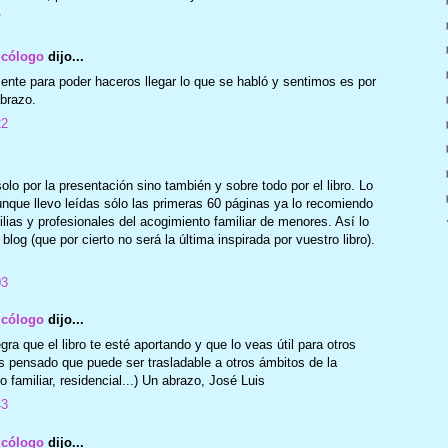
7
icólogo
dijo...
ente para poder haceros llegar lo que se habló y sentimos es por
abrazo.
22
o por la presentación sino también y sobre todo por el libro. Lo
que llevo leídas sólo las primeras 60 páginas ya lo recomiendo
ilias y profesionales del acogimiento familiar de menores. Así lo
log (que por cierto no será la última inspirada por vuestro libro).
03
icólogo
dijo...
ra que el libro te esté aportando y que lo veas útil para otros
 pensado que puede ser trasladable a otros ámbitos de la
o familiar, residencial...) Un abrazo, José Luis
43
icólogo
dijo...