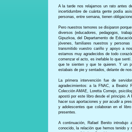
A la tarde nos relajamos un rato antes 
incertidumbre de cuánta gente podía asi
personas, entre semana, tienen obligaciones
Pero nuestros temores se disiparon porque 
diversos (educadores, pedagogos, traba
Gipuzkoa, del Departamento de Educación 
jóvenes, familiares nuestros y personas
transmitido vuestro cariño y apoyo a n
estamos muy agradecidos de todo corazón
comenzar el acto, es inefable lo que sentí
que te sienten y que te quieren. Y un p
estabais de pie y sentados, delante de n
La primera intervención fue de servido
agradecimientos: a
la FNAC
, a Beatriz 
Colección
AMAE
, Loretta Cornejo, psicól
apostó por este libro desde el principio. A
hacer sus aportaciones y por acudir a pres
y adolescentes que colaboran en el libr
presentes.
A continuación, Rafael Benito introduj
conocido, la relación que hemos tenido y 