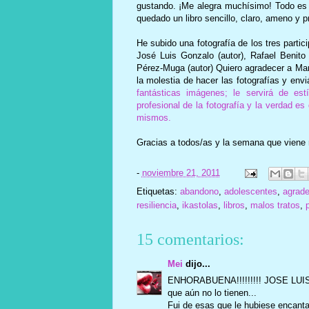
gustando. ¡Me alegra muchísimo! Todo es 
quedado un libro sencillo, claro, ameno y p
He subido una fotografía de los tres partic
José Luis Gonzalo (autor), Rafael Benito
Pérez-Muga (autor) Quiero agradecer a Mar
la molestia de hacer las fotografías y env
fantásticas imágenes; le servirá de es
profesional de la fotografía y la verdad 
mismos.
Gracias a todos/as y la semana que viene
-
noviembre 21, 2011
Etiquetas:
abandono
,
adolescentes
,
agrade
resiliencia
,
ikastolas
,
libros
,
malos tratos
,
15 comentarios:
Mei
dijo...
ENHORABUENA!!!!!!!!! JOSE LUIS..
que aún no lo tienen...
Fui de esas que le hubiese encantad