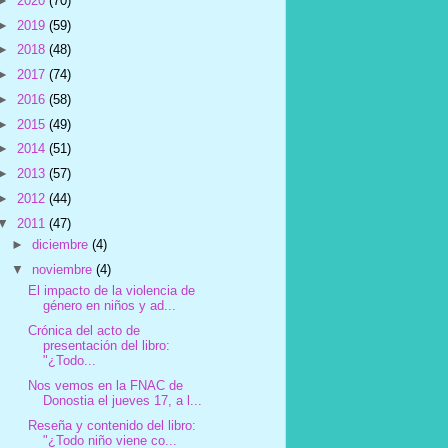
►
2020
(70)
►
2019
(59)
►
2018
(48)
►
2017
(74)
►
2016
(58)
►
2015
(49)
►
2014
(51)
►
2013
(57)
►
2012
(44)
▼
2011
(47)
►
diciembre
(4)
▼
noviembre
(4)
El impacto de la violencia de
género en niños y ad...
Crónica del acto de
presentación del libro:
"¿Todo...
Nos vemos en la FNAC de
Donostia el jueves 17, a l...
Reseña y contenido del libro:
"¿Todo niño viene co...