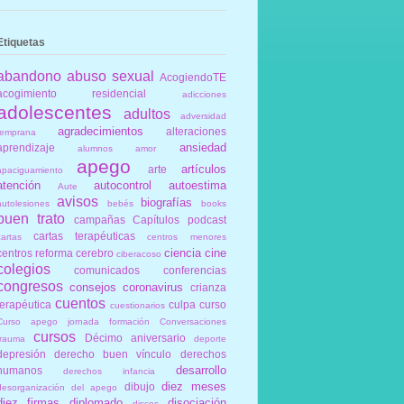
Etiquetas
abandono
abuso sexual
AcogiendoTE
acogimiento residencial
adicciones
adolescentes
adultos
adversidad
agradecimientos
alteraciones
temprana
ansiedad
aprendizaje
alumnos
amor
apego
artículos
arte
apaciguamiento
atención
autocontrol
autoestima
Aute
avisos
biografías
autolesiones
bebés
books
buen trato
campañas
Capítulos podcast
cartas terapéuticas
cartas
centros menores
ciencia
cine
centros reforma
cerebro
ciberacoso
colegios
comunicados
conferencias
congresos
consejos
coronavirus
crianza
cuentos
terapéutica
culpa
curso
cuestionarios
Curso apego jornada formación Conversaciones
cursos
Décimo aniversario
trauma
deporte
depresión
derecho buen vínculo
derechos
desarrollo
humanos
derechos infancia
diez meses
dibujo
desorganización del apego
diez firmas
diplomado
disociación
discos