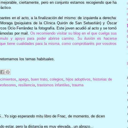
mejorable, ciertamente, pero en conjunto estamos recogiendo que ha
f
ráctico.
r
ipantes en el acto, a la finalización del mismo: de izquierda a derecha:
 Moraga (psiquiatra de
la Clínica
Quirón
de San Sebastián) y Óscar
cos Ocio Ferrández la fotografía. Este joven acudió al acto y se tomó
iárnoslas por mail.
Os recomiendo visitar su blog en el que cuelga sus
tímulo y apoyo para poder abrirse camino. Su ilusión es hacerse
es que tiene cualidades para la misma, como comprobaréis por vosotros
 retomamos los temas habituales.
cimientos
,
apego
,
buen trato
,
colegios
,
hijos adoptivos
,
historias de
profesores
,
resiliencia
,
trastornos infantiles
,
trauma
.Yo sigo esperando mitu libro de Fnac, de momento, de dicen
o estar, pero la distancia es muy elevada...un abrazo...