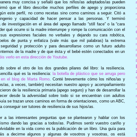
a manera muy concisa y señaló que los niños/as adoptados/as pueden
rmó que el libro describe muchos perfiles de apego y proporciona
egún este perfil, no como recetas sino como caminos a seguir. Citó a
ingenio y capacidad de hacer pensar a las personas. Y terminó
e investigación en el área del apego llamado “still face” o la “cara
er qué ocurre si la madre interrumpe y rompe la comunicación con el
sus expresiones faciales no verbales y dejando su cara robótica,
pelos de punta y enfatiza (vale más que mil palabras) la extrema
seguridad y protección y para desarrollarse como un futuro adulto
internos de la madre y de que ésta y el bebé estén conectados en un
is verlo en esta dirección de Youtube.
do sobre el otro de los dos grandes pilares del libro: la resiliencia.
ncilla qué es la resiliencia:
la botella de plástico que se arruga pero
í en el blog de Marta Romo
. Conté brevemente cómo los niños/as y
os/as, a veces, también) necesitan nuestro apoyo y acompañamiento
ron de la resiliencia primaria (apego seguro) y han de desarrollar la
ecer desde la adversidad sobre todo si se encuentran con adultos
Guía
se trazan unos caminos en forma de orientaciones, como un ABC,
r
a conseguir ser tutores de resiliencia de sus hijos/as.
er a las interesantes preguntas que se plantearon y hablar con los
mismo dando las gracias a todos/as. Pudimos sentir vuestro cariño y
vidable en la vida como es la publicación de un libro. Una guía para
is a decirme algunos y algunas de vosotros y vosotras, os está