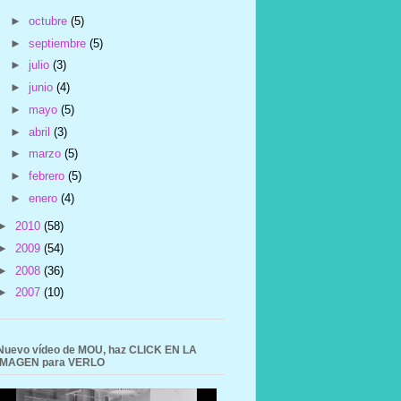
►
octubre
(5)
►
septiembre
(5)
►
julio
(3)
►
junio
(4)
►
mayo
(5)
►
abril
(3)
►
marzo
(5)
►
febrero
(5)
►
enero
(4)
►
2010
(58)
►
2009
(54)
►
2008
(36)
►
2007
(10)
Nuevo vídeo de MOU, haz CLICK EN LA
IMAGEN para VERLO