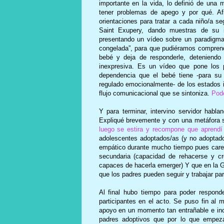
importante en la vida, lo definió de un
tener problemas de apego y por qué. Afi
orientaciones para tratar a cada niño/a s
Saint Exupery, dando muestras de su 
presentando un vídeo sobre un paradigma d
congelada”, para que pudiéramos comprend
bebé y deja de responderle, deteniendo 
inexpresiva. Es un vídeo que pone los 
dependencia que el bebé tiene -para su 
regulado emocionalmente- de los estados 
flujo comunicacional que se sintoniza.
Podé
Y para terminar, intervino servidor hablan
Expliqué brevemente y con una metáfora se
luego se estira y recompone que aprend
adolescentes adoptados/as (y no adoptad
empático durante mucho tiempo pues carecie
secundaria (capacidad de rehacerse y cr
capaces de hacerla emerger) Y que en
la 
que los padres pueden seguir y trabajar par
Al final hubo tiempo para poder respond
participantes en el acto. Se puso fin al 
apoyo en un momento tan entrañable e inol
padres adoptivos que por lo que empezá