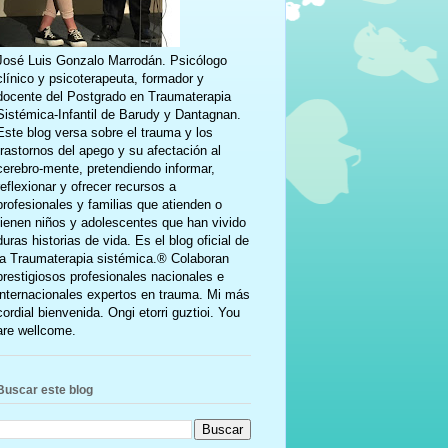
José Luis Gonzalo Marrodán. Psicólogo
clínico y psicoterapeuta, formador y
docente del Postgrado en Traumaterapia
Sistémica-Infantil de Barudy y Dantagnan.
Este blog versa sobre el trauma y los
trastornos del apego y su afectación al
cerebro-mente, pretendiendo informar,
reflexionar y ofrecer recursos a
profesionales y familias que atienden o
tienen niños y adolescentes que han vivido
duras historias de vida. Es el blog oficial de
la Traumaterapia sistémica.® Colaboran
prestigiosos profesionales nacionales e
internacionales expertos en trauma. Mi más
cordial bienvenida. Ongi etorri guztioi. You
are wellcome.
Buscar este blog