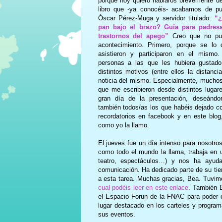
porque hoy quiero hablaros brevemente de
libro que -ya conocéis- acabamos de pu
Óscar Pérez-Muga y servidor titulado:
“¿
pan bajo el brazo? Guía para padres
trastornos del apego”
Creo que no pue
acontecimiento. Primero, porque se lo
asistieron y participaron en el mismo
personas a las que les hubiera gustado
distintos motivos (entre ellos la distanc
noticia del mismo. Especialmente, much
que me escribieron desde distintos lugar
gran día de la presentación, deseándo
también todos/as los que habéis dejado co
recordatorios en facebook y en este blog,
como yo la llamo.
El jueves fue un día intenso para nosotro
como todo el mundo la llama, trabaja en 
teatro, espectáculos…) y nos ha ayuda
comunicación. Ha dedicado parte de su tiem
a esta tarea. Muchas gracias, Bea. Tuvimo
cual podéis leer en este enlace
. También B
el Espacio Forun de
la FNAC
para poder c
lugar destacado en los carteles y progr
sus eventos.