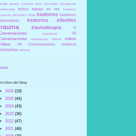
amilia
terapia narrativa
tesis doctorales
therapeutic
tortura
trabajo en red
elationship
Trastorno
trastornos
trastornos
Espectro Alcohólico Fetal
trastornos infantiles
alimentarios
trauma
traumaterapia
V
Conversaciones
VI
vergüenza
Conversaciones
videos
victimización infantil
vídeos
VII Conversaciones
violencia
intrafamiliar
webinar
Inicio
Archivo del blog
►
2026
(19)
►
2025
(44)
►
2024
(43)
►
2023
(36)
►
2022
(47)
►
2021
(46)