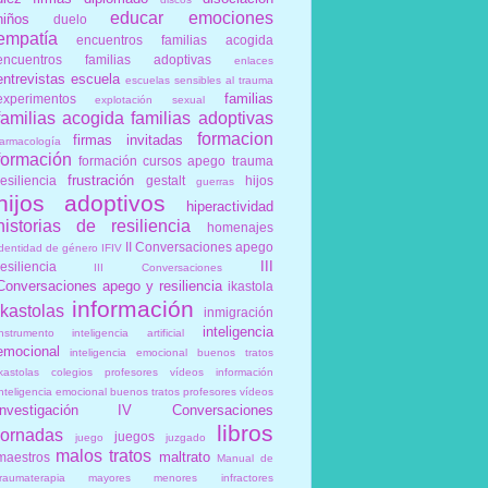
educar
emociones
niños
duelo
empatía
encuentros familias acogida
encuentros familias adoptivas
enlaces
entrevistas
escuela
escuelas sensibles al trauma
familias
experimentos
explotación sexual
familias acogida
familias adoptivas
formacion
firmas invitadas
farmacología
formación
formación cursos apego trauma
frustración
resiliencia
gestalt
hijos
guerras
hijos adoptivos
hiperactividad
historias de resiliencia
homenajes
II Conversaciones apego
identidad de género
IFIV
III
resiliencia
III Conversaciones
Conversaciones apego y resiliencia
ikastola
información
ikastolas
inmigración
inteligencia
instrumento
inteligencia artificial
emocional
inteligencia emocional buenos tratos
ikastolas colegios profesores vídeos información
inteligencia emocional buenos tratos profesores vídeos
investigación
IV Conversaciones
libros
jornadas
juegos
juego
juzgado
malos tratos
maltrato
maestros
Manual de
traumaterapia
mayores
menores infractores