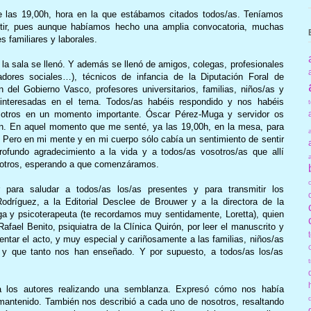
de las 19,00h, hora en la que estábamos citados todos/as. Teníamos
stir, pues aunque habíamos hecho una amplia convocatoria, muchas
 familiares y laborales.
la sala se llenó. Y además se llenó de amigos, colegas, profesionales
jadores sociales…), técnicos de infancia de
la Diputación
Foral
de
del Gobierno Vasco, profesores universitarios, familias, niños/as y
 interesadas en el tema. Todos/as habéis respondido y nos habéis
osotros en un momento importante. Óscar Pérez-Muga y servidor os
. En aquel momento que me senté, ya las 19,00h, en la mesa, para
. Pero en mi mente y en mi cuerpo sólo cabía un sentimiento de sentir
rofundo agradecimiento a la vida y a todos/as vosotros/as que allí
osotros, esperando a que comenzáramos.
r para saludar a todos/as los/as presentes y para transmitir los
Rodríguez, a
la Editorial
Desclee
de Brouwer y a la directora de
la
oga y psicoterapeuta (te recordamos muy sentidamente, Loretta), quien
 Rafael Benito, psiquiatra de
la Clínica
Quirón
, por leer el manuscrito y
entar el acto, y muy especial y cariñosamente a las familias, niños/as
o y que tanto nos han enseñado. Y por supuesto, a todos/as los/as
o a los autores realizando una semblanza. Expresó cómo nos había
mantenido. También nos describió a cada uno de nosotros, resaltando