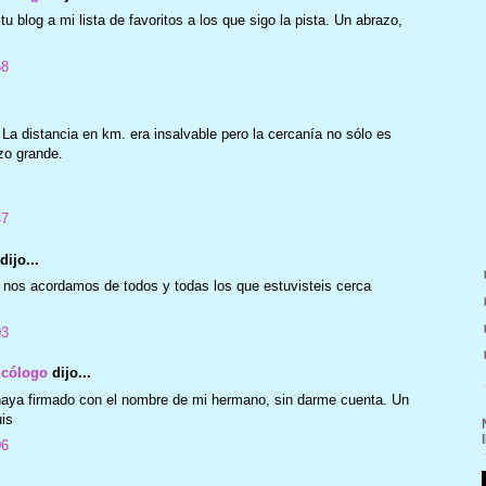
tu blog a mi lista de favoritos a los que sigo la pista. Un abrazo,
58
La distancia en km. era insalvable pero la cercanía no sólo es
zo grande.
47
dijo...
z, nos acordamos de todos y todas los que estuvisteis cerca
03
icólogo
dijo...
 haya firmado con el nombre de mi hermano, sin darme cuenta. Un
is
06