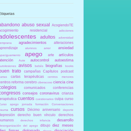
Etiquetas
abandono
abuso sexual
AcogiendoTE
acogimiento residencial
adicciones
adolescentes
adultos
adversidad
agradecimientos
alteraciones
temprana
ansiedad
aprendizaje
alumnos
amor
apego
artículos
arte
apaciguamiento
atención
autocontrol
autoestima
Aute
avisos
biografías
autolesiones
bebés
books
buen trato
campañas
Capítulos podcast
cartas terapéuticas
cartas
centros menores
ciencia
cine
centros reforma
cerebro
ciberacoso
colegios
comunicados
conferencias
congresos
consejos
coronavirus
crianza
cuentos
terapéutica
culpa
curso
cuestionarios
Curso apego jornada formación Conversaciones
cursos
Décimo aniversario
trauma
deporte
depresión
derecho buen vínculo
derechos
desarrollo
humanos
derechos infancia
diez meses
dibujo
desorganización del apego
diez firmas
diplomado
disociación
discos