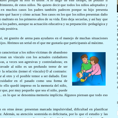
dres porque su reto es doble. A lo largo de este tiempo, he podido ir
frimiento, de estos niños. No quiero decir que todos los niños adoptados y
o en muchos casos los padres también padecen porque su hijo presenta
e qué hacer y cómo actuar. Son casos en los que los niños presentan daño
altrato en los primeros años de su vida. Esto deja secuelas, y así hay que
 a los padres, aunque su actuación educativa y su preparación -pedagógica y
más positiva.
uí, mi granito de arena para ayudaros en el manejo de muchas situaciones
ijos. Abrimos un serial en el que me gustaría que participarais al máximo.
caracterizar a los niño
s víctimas de abandono
crean un vínculo con los actuales cuidadores
as, a veces son agresivas y controladoras; en
invade al niño es un profundo terror de ser
 la relación (temer el vínculo) O al contrario:
r al otro y el posible temor a ser dañado. Este
o cuidador en el pasado como una forma de
do ello quedó impreso en la memoria del niño,
ar que, por muy pequeño que sea el niño, puede
... en lo que se denomina memoria implícita. Algunos piensan que todo eso
en otras áreas: presentan marcada impulsividad, dificultad en planificar
. Además, su atención sostenida es deficitaria, por lo que el estudio y las