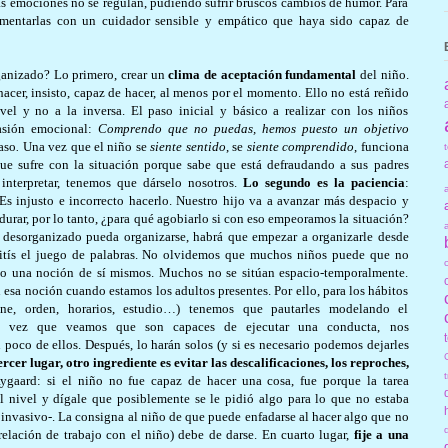
Las emociones no se regulan, pudiendo sufrir bruscos cambios de humor. Para
imentarlas con un cuidador sensible y empático que haya sido capaz de
anizado? Lo primero, crear un
clima de aceptación fundamental
del niño.
acer, insisto, capaz de hacer, al menos por el momento. Ello no está reñido
el y no a la inversa. El paso inicial y básico a realizar con los niños
vasión emocional:
Comprendo que no puedas, hemos puesto un objetivo
aso
.
Una vez que el niño se
siente sentido
, se
siente comprendido
, funciona
ue sufre con la situación porque sabe que está defraudando a sus padres
interpretar, tenemos que dárselo nosotros.
Lo segundo es la paciencia
:
 injusto e incorrecto hacerlo. Nuestro hijo va a avanzar más despacio y
durar, por lo tanto, ¿para qué agobiarlo si con eso empeora
mos la situación?
 desorganizado pueda organizarse, habrá que empezar a organizarle desde
mitís el juego de palabras. No olvidemos que muchos niños puede que no
do una noción de sí mismos. Muchos no se sitúan espacio-temporalmente.
 esa noción cuando estamos los adultos presentes. Por ello, para los hábitos
iene, orden, horarios, estudio…) tenemos que pautarles modelando el
na vez que veamos que son capaces de ejecutar una conducta, nos
 poco de ellos. Después, lo harán solos (y si es necesario podemos dejarles
rcer lugar, otro ingrediente es evitar las descalificaciones, los reproches,
gaard: si el niño no fue capaz de hacer una cosa, fue porque la tarea
l nivel y dígale que posiblemente se le pidió algo para lo que no estaba
invasivo-. La consigna al niño de que puede enfadarse al hacer algo que no
relación de trabajo con el niño) debe de darse. En cuarto lugar,
fije a una