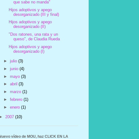
que sabe no manda"
Hijos adoptivos y apego
desorganizado (III y final)
Hijos adoptivos y apego
desorganizado (II)
"Dos ratones, una rata y un
queso", de Claudia Rueda
Hijos adoptivos y apego
desorganizado (I)
►
julio
(3)
►
junio
(4)
►
mayo
(3)
►
abril
(3)
►
marzo
(1)
►
febrero
(1)
►
enero
(1)
►
2007
(10)
Nuevo vídeo de MOU, haz CLICK EN LA