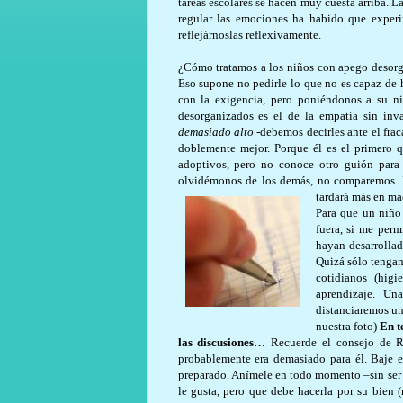
tareas escolares se hacen muy cuesta arriba. 
regular las emociones ha habido que exper
reflejárnoslas reflexivamente.
¿Cómo tratamos a los niños con apego desorg
Eso supone no pedirle lo que no es capaz de h
con la exigencia, pero poniéndonos a su niv
desorganizados es el de la empatía sin in
demasiado alto -
debemos decirles ante el frac
doblemente mejor. Porque él es el primero q
adoptivos, pero no conoce otro guión para 
olvidémonos de los demás, no comparemos. Es
tardará más en ma
Para que un niño
fuera, si me per
hayan desarrolla
Quizá sólo tengan
cotidianos (hig
aprendizaje. U
distanciaremos un
nuestra foto)
En te
las discusiones…
Recuerde el consejo de Ry
probablemente era demasiado para él. Baje e
preparado. Anímele en todo momento –sin ser 
le gusta, pero que debe hacerla por su bien (