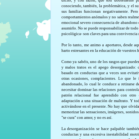
dicho, y con razón, que son doblemente pa
conociendo, también, la problemática, y el su
sus familias funcionan negativamente. Per
comportamientos anómalos y no saben realment
emocional severo consecuencia de abandono o m
asumirlo. No se puede responsabilizar de todo
psicológica- son claves para una convivencia 
Por lo tanto, me animo a aportaros, desde aq
harto estresantes en la educación de vuestros h
Como ya sabéis, uno de los rasgos que pueden 
y malos tratos es el apego desorganizado: 
basado en conductas que a veces son evitativ
otras ocasiones, complacientes. Lo que le 
abandonado, lo cual le conduce a retirarse de
necesitar dominar las relaciones para controla
patrón relacional fue aprendido con otr
adaptación a una situación de maltrato. Y to
activándose en el presente. No hay que olvid
memorizar las sensaciones, imágenes, sonidos
"se cura" con amor, y no es así.
La desorganización se hace palpable también 
conductas y una excesiva inestabilidad motriz