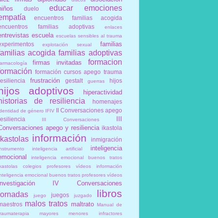
educar
emociones
niños
duelo
empatía
encuentros familias acogida
encuentros familias adoptivas
enlaces
entrevistas
escuela
escuelas sensibles al trauma
familias
experimentos
explotación sexual
familias acogida
familias adoptivas
formacion
firmas invitadas
farmacología
formación
formación cursos apego trauma
frustración
resiliencia
gestalt
hijos
guerras
hijos adoptivos
hiperactividad
historias de resiliencia
homenajes
II Conversaciones apego
identidad de género
IFIV
III
resiliencia
III Conversaciones
Conversaciones apego y resiliencia
ikastola
información
ikastolas
inmigración
inteligencia
instrumento
inteligencia artificial
emocional
inteligencia emocional buenos tratos
ikastolas colegios profesores vídeos información
inteligencia emocional buenos tratos profesores vídeos
investigación
IV Conversaciones
libros
jornadas
juegos
juego
juzgado
malos tratos
maltrato
maestros
Manual de
traumaterapia
mayores
menores infractores