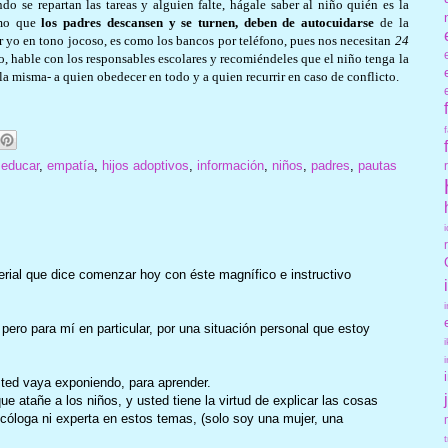
ndo se repartan las tareas y alguien falte, hágale saber al niño quién es la
imo que
los padres descansen y se turnen, deben de autocuidarse
de la
 yo en tono jocoso, es como los bancos por teléfono, pues nos necesitan
24
, hable con los responsables escolares y recomiéndeles que el niño tenga la
la misma- a quien obedecer en todo y a quien recurrir en caso de conflicto.
,
educar
,
empatía
,
hijos adoptivos
,
información
,
niños
,
padres
,
pautas
erial que dice comenzar hoy con éste magnífico e instructivo
 pero para mí en particular, por una situación personal que estoy
ted vaya exponiendo, para aprender.
e atañe a los niños, y usted tiene la virtud de explicar las cosas
óloga ni experta en estos temas, (solo soy una mujer, una