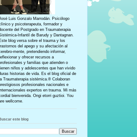
José Luis Gonzalo Marrodán. Psicólogo
clínico y psicoterapeuta, formador y
docente del Postgrado en Traumaterapia
Sistémica-Infantil de Barudy y Dantagnan.
Este blog versa sobre el trauma y los
trastornos del apego y su afectación al
cerebro-mente, pretendiendo informar,
reflexionar y ofrecer recursos a
profesionales y familias que atienden o
tienen niños y adolescentes que han vivido
duras historias de vida. Es el blog oficial de
la Traumaterapia sistémica.® Colaboran
prestigiosos profesionales nacionales e
internacionales expertos en trauma. Mi más
cordial bienvenida. Ongi etorri guztioi. You
are wellcome.
Buscar este blog