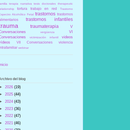
amilia
terapia narrativa
tesis doctorales
therapeutic
tortura
trabajo en red
elationship
Trastorno
trastornos
trastornos
Espectro Alcohólico Fetal
trastornos infantiles
alimentarios
trauma
traumaterapia
V
Conversaciones
VI
vergüenza
Conversaciones
videos
victimización infantil
vídeos
VII Conversaciones
violencia
intrafamiliar
webinar
Inicio
Archivo del blog
►
2026
(19)
►
2025
(44)
►
2024
(43)
►
2023
(36)
►
2022
(47)
►
2021
(46)