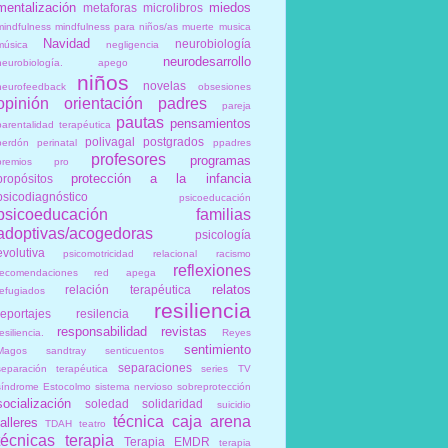
mentalización
miedos
metaforas
microlibros
mindfulness
mindfulness para niños/as
muerte
musica
Navidad
neurobiología
música
negligencia
neurodesarrollo
neurobiología. apego
niños
novelas
neurofeedback
obsesiones
opinión
orientación
padres
pareja
pautas
pensamientos
parentalidad terapéutica
polivagal
postgrados
perdón
perinatal
ppadres
profesores
programas
premios
pro
protección a la infancia
propósitos
psicodiagnóstico
psicoeducación
psicoeducación familias
adoptivas/acogedoras
psicología
evolutiva
psicomotricidad relacional
racismo
reflexiones
recomendaciones
red apega
relatos
relación terapéutica
refugiados
resiliencia
reportajes
resilencia
responsabilidad
revistas
esiliencia.
Reyes
sentimiento
Magos
sandtray
senticuentos
separaciones
separación terapéutica
series TV
síndrome Estocolmo
sistema nervioso
sobreprotección
socialización
soledad
solidaridad
suicidio
técnica caja arena
talleres
TDAH
teatro
técnicas
terapia
Terapia EMDR
terapia