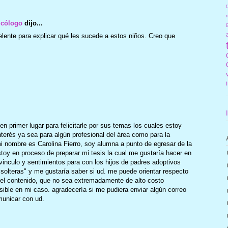
f
r
icólogo
dijo...
ente para explicar qué les sucede a estos niños. Creo que
en primer lugar para felicitarle por sus temas los cuales estoy
terés ya sea para algún profesional del área como para la
 nombre es Carolina Fierro, soy alumna a punto de egresar de la
stoy en proceso de preparar mi tesis la cual me gustaría hacer en
l vinculo y sentimientos para con los hijos de padres adoptivos
solteras" y me gustaría saber si ud. me puede orientar respecto
n el contenido, que no sea extremadamente de alto costo
ble en mi caso. agradecería si me pudiera enviar algún correo
unicar con ud.