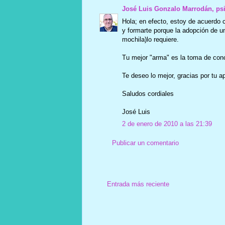
José Luis Gonzalo Marrodán, ps
Hola; en efecto, estoy de acuerdo 
y formarte porque la adopción de u
mochila)lo requiere.
Tu mejor "arma" es la toma de conc
Te deseo lo mejor, gracias por tu a
Saludos cordiales
José Luis
2 de enero de 2010 a las 21:39
Publicar un comentario
Entrada más reciente