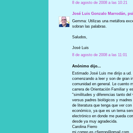
8 de agosto de 2008 a las 10:21
José Luis Gonzalo Marrodán, ps
Gemma: Utilizas una metáfora excel
sobran las palabras.
Saludos,
José Luis
8 de agosto de 2008 a las 11:01
Anónimo dijo...
Estimado José Luis me dirijo a ud. 
comenzando a leer y son de gran in
comunidad en general. Le cuento mi
carrera de Orientación Familiar y e
"similitudes y diferencias tanto de
versus padres biológicos y madres 
de literatura que tenga que ver co
económico, ya que es un tema sensi
electrónico en donde me pueda com
desde ya muy agradecida.
Carolina Fierro
mi correo es cfierrop@gmail.com