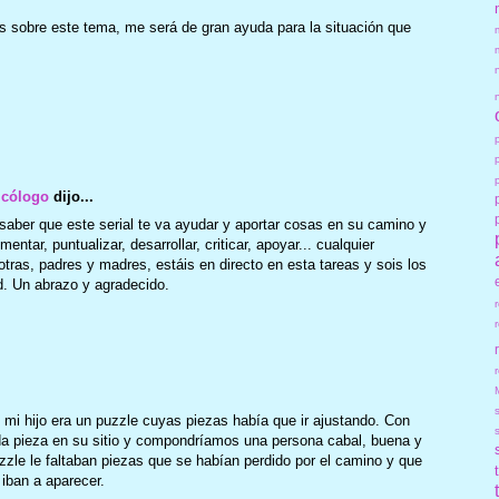
 sobre este tema, me será de gran ayuda para la situación que
icólogo
dijo...
aber que este serial te va ayudar y aportar cosas en su camino y
tar, puntualizar, desarrollar, criticar, apoyar... cualquier
tras, padres y madres, estáis en directo en esta tareas y sois los
ad. Un abrazo y agradecido.
r
i hijo era un puzzle cuyas piezas había que ir ajustando. Con
a pieza en su sitio y compondríamos una persona cabal, buena y
uzzle le faltaban piezas que se habían perdido por el camino y que
iban a aparecer.