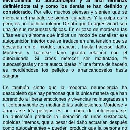
severamente tu autoconcepto y al final terminas
definiéndote tal y como los demás te han definido y
considerado
. Por ello, muchos piensan y sienten que se
merecían el maltrato, se sienten culpables. Y la culpa es lo
peor, es un cuchillo interior. De ahí que la agresividad sea
una de sus respuestas típicas. En el caso de morderse las
uñas es un síntoma que indica un modo de canalizar esa
autopunición interior que se traduce en una tensión que se
descarga en el morder, arrancar… hasta hacerse daño.
Morderse y hacerse daño guarda relación con el
autocuidado. Si crees merecer ser maltratado, te
autocastigarás y no te autocuidarás. Y una forma de hacerlo
es mordiéndose los pellejos o arrancándoselos hasta
sangrar.
Es también cierto que la moderna neurociencia ha
descubierto que hay personas que la única manera que han
aprendido a liberar emociones y vivencias no integradas en
el cerebro/mente es mediante las autolesiones. Morderse y
arrancarse los pellejos es un modo de autolesionarse.
La autolesión produce la liberación de unas sustancias,
opioides internos, que a pesar del daño actuarían después
como autocalmantes y pueden producir que la persona no