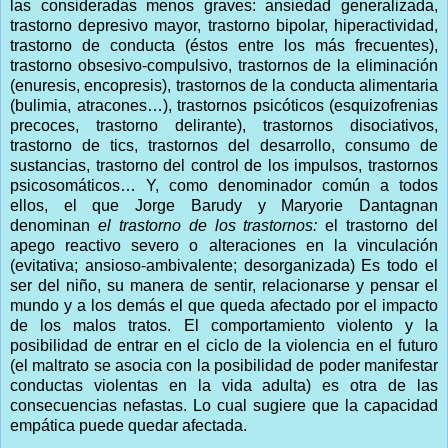
las consideradas menos graves: ansiedad generalizada,
trastorno depresivo mayor, trastorno bipolar, hiperactividad,
trastorno de conducta (éstos entre los más frecuentes),
trastorno obsesivo-compulsivo, trastornos de la eliminación
(enuresis, encopresis), trastornos de la conducta alimentaria
(bulimia, atracones…), trastornos psicóticos (esquizofrenias
precoces, trastorno delirante), trastornos disociativos,
trastorno de tics, trastornos del desarrollo, consumo de
sustancias, trastorno del control de los impulsos, trastornos
psicosomáticos… Y, como denominador común a todos
ellos, el que Jorge Barudy y Maryorie Dantagnan
denominan
el trastorno de los trastornos:
el trastorno del
apego reactivo severo o alteraciones en la vinculación
(evitativa; ansioso-ambivalente; desorganizada) Es todo el
ser del niño, su manera de sentir, relacionarse y pensar el
mundo y a los demás el que queda afectado por el impacto
de los malos tratos. El comportamiento violento y la
posibilidad de entrar en el ciclo de la violencia en el futuro
(el maltrato se asocia con la posibilidad de poder manifestar
conductas violentas en la vida adulta) es otra de las
consecuencias nefastas. Lo cual sugiere que la capacidad
empática puede quedar afectada.