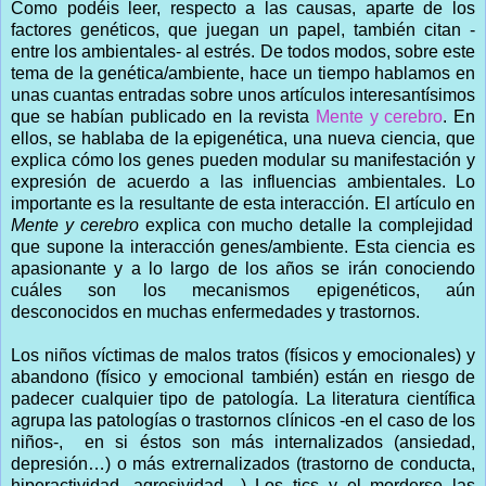
Como podéis leer, respecto a las causas, aparte de los
factores genéticos, que juegan un papel, también citan -
entre los ambientales- al estrés. De todos modos, sobre este
tema de la genética/ambiente, hace un tiempo hablamos en
unas cuantas entradas sobre unos artículos interesantísimos
que se habían publicado en la revista
Mente y cerebro
. En
ellos, se hablaba de la epigenética, una nueva ciencia, que
explica cómo los genes pueden modular su manifestación y
expresión de acuerdo a las influencias ambientales. Lo
importante es la resultante de esta interacción. El artículo en
Mente y cerebro
explica con mucho detalle la complejidad
que supone la interacción genes/ambiente. Esta ciencia es
apasionante y a lo largo de los años se irán conociendo
cuáles son los mecanismos epigenéticos, aún
desconocidos en muchas enfermedades y trastornos.
Los niños víctimas de malos tratos (físicos y emocionales) y
abandono (físico y emocional también) están en riesgo de
padecer cualquier tipo de patología. La literatura científica
agrupa las patologías o trastornos clínicos -en el caso de los
niños-, en si éstos son más internalizados (ansiedad,
depresión…) o más extrernalizados (trastorno de conducta,
hiperactividad, agresividad…) Los tics y el morderse las