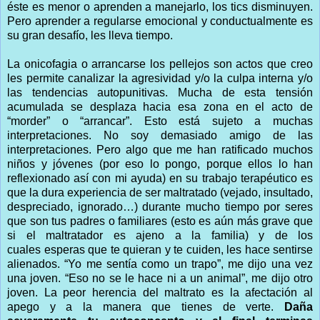
éste es menor o aprenden a manejarlo, los tics disminuyen.
Pero aprender a regularse emocional y conductualmente es
su gran desafío, les lleva tiempo.
La onicofagia o arrancarse los pellejos son actos que creo
les permite canalizar la agresividad y/o la culpa interna y/o
las tendencias autopunitivas. Mucha de esta tensión
acumulada se desplaza hacia esa zona en el acto de
“morder” o “arrancar”. Esto está sujeto a muchas
interpretaciones. No soy demasiado amigo de las
interpretaciones. Pero algo que me han ratificado muchos
niños y jóvenes (por eso lo pongo, porque ellos lo han
reflexionado así con mi ayuda) en su trabajo terapéutico es
que la dura experiencia de ser maltratado (vejado, insultado,
despreciado, ignorado…) durante mucho tiempo por seres
que son tus padres o familiares (esto es aún más grave que
si el maltratador es ajeno a la familia) y de los
cuales esperas que te quieran y te cuiden, les hace sentirse
alienados. “Yo me sentía como un trapo”, me dijo una vez
una joven. “Eso no se le hace ni a un animal”, me dijo otro
joven. La peor herencia del maltrato es la afectación al
apego y a la manera que tienes de verte.
Daña