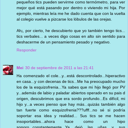
pequeños tics pueden servirme como termómetro, para ver
mejor qué está pasando por dentro o viviendo mi hija. Por
ejemplo, mientras leía me he dado cuenta que con la vuelta
al colegio vuelve a pizcarse los lóbulos de las orejas.
Ah¡, por cierto, he descubierto que yo también tengo tics...
tics verbales... a veces digo cosas en alto sin sentido para
deshacerme de un pensamiento pesado y negativo.
Responder
Mei
30 de septiembre de 2011 a las 21:41
Ha comenzado el cole...y...está descontrolado...hiperactivo
en casa...y con decenas de tics...Me ha preocupado mucho
los de la esquizofrenia...Ya sabes que mi hijo llegó por PV
y...además de labio y paladar abiertos operado en su pais d
origen, descubrimos que era sordo profundo...Es difícil, mi
hijo y...a veces pienso que hay más...quizás también algo
tan fuerte como esquizofrenia???ufff...no sé si podría
soportar esa idea y realidad... Sus tics se me hacen
insoportables...ahora hace como un hipo
sonoro...constantemente...Ya dejó las uñas y sus