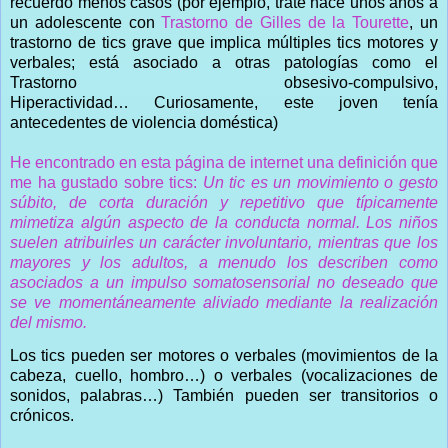
recuerdo menos casos (por ejemplo, traté hace unos años a
un adolescente con
Trastorno de Gilles de la Tourette
, un
trastorno de tics grave que implica múltiples tics motores y
verbales; está asociado a otras patologías como el
Trastorno obsesivo-compulsivo,
Hiperactividad… Curiosamente, este joven tenía
antecedentes de violencia doméstica)
He encontrado en esta página de internet una definición que
me ha gustado sobre tics:
Un tic es un movimiento o gesto
súbito, de corta duración y repetitivo que típicamente
mimetiza algún aspecto de la conducta normal. Los niños
suelen atribuirles un carácter involuntario, mientras que los
mayores y los adultos, a menudo los describen como
asociados a un impulso somatosensorial no deseado que
se ve momentáneamente aliviado mediante la realización
del mismo.
Los tics pueden ser motores o verbales (movimientos de la
cabeza, cuello, hombro…) o verbales (vocalizaciones de
sonidos, palabras…) También pueden ser transitorios o
crónicos.