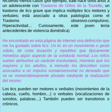
recuerdo menos casos (por ejemplo, traté hace unos años a
un adolescente con
Trastorno de Gilles de la Tourette
, un
trastorno de tics grave que implica múltiples tics motores y
verbales; está asociado a otras patologías como el
Trastorno obsesivo-compulsivo,
Hiperactividad… Curiosamente, este joven tenía
antecedentes de violencia doméstica)
He encontrado en esta página de internet una definición que
me ha gustado sobre tics:
Un tic es un movimiento o gesto
súbito, de corta duración y repetitivo que típicamente
mimetiza algún aspecto de la conducta normal. Los niños
suelen atribuirles un carácter involuntario, mientras que los
mayores y los adultos, a menudo los describen como
asociados a un impulso somatosensorial no deseado que
se ve momentáneamente aliviado mediante la realización
del mismo.
Los tics pueden ser motores o verbales (movimientos de la
cabeza, cuello, hombro…) o verbales (vocalizaciones de
sonidos, palabras…) También pueden ser transitorios o
crónicos.