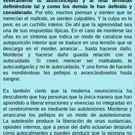
severamente tu autoconcepto y al final terminas
definiéndote tal y como los demás te han definido y
considerado
. Por ello, muchos piensan y sienten que se
merecían el maltrato, se sienten culpables. Y la culpa es lo
peor, es un cuchillo interior. De ahí que la agresividad sea
una de sus respuestas típicas. En el caso de morderse las
uñas es un síntoma que indica un modo de canalizar esa
autopunición interior que se traduce en una tensión que se
descarga en el morder, arrancar… hasta hacerse daño.
Morderse y hacerse daño guarda relación con el
autocuidado. Si crees merecer ser maltratado, te
autocastigarás y no te autocuidarás. Y una forma de hacerlo
es mordiéndose los pellejos o arrancándoselos hasta
sangrar.
Es también cierto que la moderna neurociencia ha
descubierto que hay personas que la única manera que han
aprendido a liberar emociones y vivencias no integradas en
el cerebro/mente es mediante las autolesiones. Morderse y
arrancarse los pellejos es un modo de autolesionarse.
La autolesión produce la liberación de unas sustancias,
opioides internos, que a pesar del daño actuarían después
como autocalmantes y pueden producir que la persona no