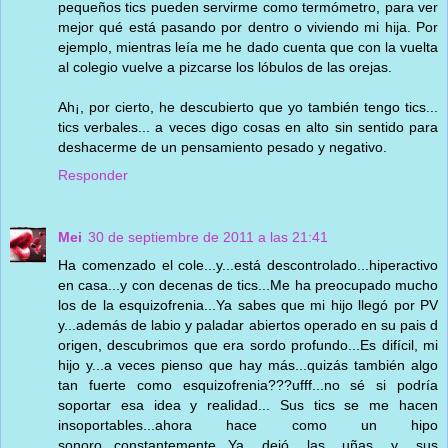
pequeños tics pueden servirme como termómetro, para ver
mejor qué está pasando por dentro o viviendo mi hija. Por
ejemplo, mientras leía me he dado cuenta que con la vuelta
al colegio vuelve a pizcarse los lóbulos de las orejas.
Ah¡, por cierto, he descubierto que yo también tengo tics...
tics verbales... a veces digo cosas en alto sin sentido para
deshacerme de un pensamiento pesado y negativo.
Responder
Mei
30 de septiembre de 2011 a las 21:41
Ha comenzado el cole...y...está descontrolado...hiperactivo
en casa...y con decenas de tics...Me ha preocupado mucho
los de la esquizofrenia...Ya sabes que mi hijo llegó por PV
y...además de labio y paladar abiertos operado en su pais d
origen, descubrimos que era sordo profundo...Es difícil, mi
hijo y...a veces pienso que hay más...quizás también algo
tan fuerte como esquizofrenia???ufff...no sé si podría
soportar esa idea y realidad... Sus tics se me hacen
insoportables...ahora hace como un hipo
sonoro...constantemente...Ya dejó las uñas y sus