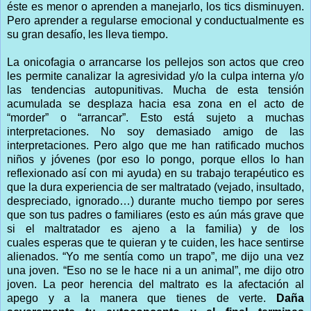
éste es menor o aprenden a manejarlo, los tics disminuyen.
Pero aprender a regularse emocional y conductualmente es
su gran desafío, les lleva tiempo.
La onicofagia o arrancarse los pellejos son actos que creo
les permite canalizar la agresividad y/o la culpa interna y/o
las tendencias autopunitivas. Mucha de esta tensión
acumulada se desplaza hacia esa zona en el acto de
“morder” o “arrancar”. Esto está sujeto a muchas
interpretaciones. No soy demasiado amigo de las
interpretaciones. Pero algo que me han ratificado muchos
niños y jóvenes (por eso lo pongo, porque ellos lo han
reflexionado así con mi ayuda) en su trabajo terapéutico es
que la dura experiencia de ser maltratado (vejado, insultado,
despreciado, ignorado…) durante mucho tiempo por seres
que son tus padres o familiares (esto es aún más grave que
si el maltratador es ajeno a la familia) y de los
cuales esperas que te quieran y te cuiden, les hace sentirse
alienados. “Yo me sentía como un trapo”, me dijo una vez
una joven. “Eso no se le hace ni a un animal”, me dijo otro
joven. La peor herencia del maltrato es la afectación al
apego y a la manera que tienes de verte.
Daña