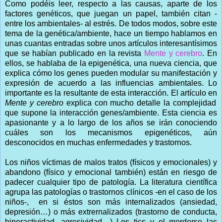
Como podéis leer, respecto a las causas, aparte de los
factores genéticos, que juegan un papel, también citan -
entre los ambientales- al estrés. De todos modos, sobre este
tema de la genética/ambiente, hace un tiempo hablamos en
unas cuantas entradas sobre unos artículos interesantísimos
que se habían publicado en la revista
Mente y cerebro
. En
ellos, se hablaba de la epigenética, una nueva ciencia, que
explica cómo los genes pueden modular su manifestación y
expresión de acuerdo a las influencias ambientales. Lo
importante es la resultante de esta interacción. El artículo en
Mente y cerebro
explica con mucho detalle la complejidad
que supone la interacción genes/ambiente. Esta ciencia es
apasionante y a lo largo de los años se irán conociendo
cuáles son los mecanismos epigenéticos, aún
desconocidos en muchas enfermedades y trastornos.
Los niños víctimas de malos tratos (físicos y emocionales) y
abandono (físico y emocional también) están en riesgo de
padecer cualquier tipo de patología. La literatura científica
agrupa las patologías o trastornos clínicos -en el caso de los
niños-, en si éstos son más internalizados (ansiedad,
depresión…) o más extrernalizados (trastorno de conducta,
hiperactividad, agresividad…) Los tics y el morderse las