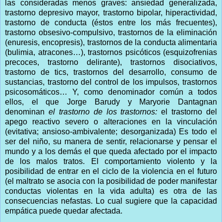
las consideradas menos graves: ansiedad generalizada,
trastorno depresivo mayor, trastorno bipolar, hiperactividad,
trastorno de conducta (éstos entre los más frecuentes),
trastorno obsesivo-compulsivo, trastornos de la eliminación
(enuresis, encopresis), trastornos de la conducta alimentaria
(bulimia, atracones…), trastornos psicóticos (esquizofrenias
precoces, trastorno delirante), trastornos disociativos,
trastorno de tics, trastornos del desarrollo, consumo de
sustancias, trastorno del control de los impulsos, trastornos
psicosomáticos… Y, como denominador común a todos
ellos, el que Jorge Barudy y Maryorie Dantagnan
denominan
el trastorno de los trastornos:
el trastorno del
apego reactivo severo o alteraciones en la vinculación
(evitativa; ansioso-ambivalente; desorganizada) Es todo el
ser del niño, su manera de sentir, relacionarse y pensar el
mundo y a los demás el que queda afectado por el impacto
de los malos tratos. El comportamiento violento y la
posibilidad de entrar en el ciclo de la violencia en el futuro
(el maltrato se asocia con la posibilidad de poder manifestar
conductas violentas en la vida adulta) es otra de las
consecuencias nefastas. Lo cual sugiere que la capacidad
empática puede quedar afectada.