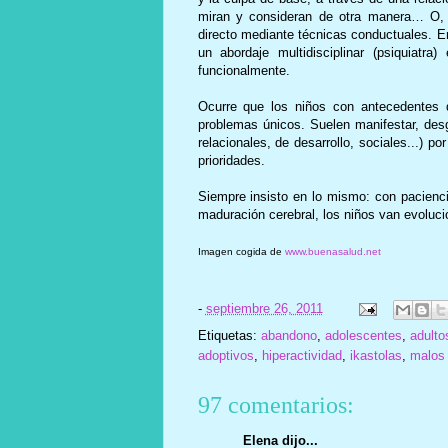
miran y consideran de otra manera… O, a
directo mediante técnicas conductuales. E
un abordaje multidisciplinar (psiquiatr
funcionalmente.
Ocurre que los niños con antecedentes d
problemas únicos. Suelen manifestar, de
relacionales, de desarrollo, sociales...) p
prioridades.
Siempre insisto en lo mismo: con pacienci
maduración cerebral, los niños van evoluc
Imagen cogida de
www.buenasalud.net
-
septiembre 26, 2011
Etiquetas:
abandono
,
adolescentes
,
adulto
adoptivos
,
hiperactividad
,
ikastolas
,
malos 
97 comentarios:
Elena dijo...