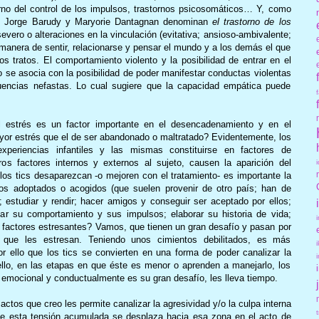
rno del control de los impulsos, trastornos psicosomáticos… Y, como
ue Jorge Barudy y Maryorie Dantagnan denominan
el trastorno de los
severo o alteraciones en la vinculación (evitativa; ansioso-ambivalente;
 manera de sentir, relacionarse y pensar el mundo y a los demás el que
s tratos. El comportamiento violento y la posibilidad de entrar en el
ato se asocia con la posibilidad de poder manifestar conductas violentas
cuencias nefastas. Lo cual sugiere que la capacidad empática puede
 estrés es un factor importante en el desencadenamiento y en el
or estrés que el de ser abandonado o maltratado? Evidentemente, los
periencias infantiles y las mismas constituirse en factores de
ros factores internos y externos al sujeto, causen la aparición del
 los tics desaparezcan -o mejoren con el tratamiento- es importante la
iños adoptados o acogidos (que suelen provenir de otro país; han de
; estudiar y rendir; hacer amigos y conseguir ser aceptado por ellos;
olar su comportamiento y sus impulsos; elaborar su historia de vida;
n factores estresantes? Vamos, que tienen un gran desafío y pasan por
que les estresan. Teniendo unos cimientos debilitados, es más
r ello que los tics se convierten en una forma de poder canalizar la
llo, en las etapas en que éste es menor o aprenden a manejarlo, los
 emocional y conductualmente es su gran desafío, les lleva tiempo.
actos que creo les permite canalizar la agresividad y/o la culpa interna
de esta tensión acumulada se desplaza hacia esa zona en el acto de