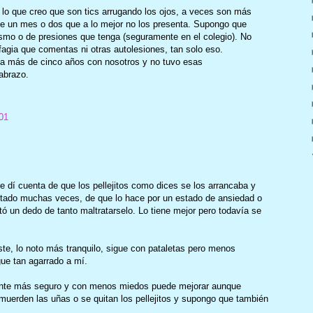
o lo que creo que son tics arrugando los ojos, a veces son más
de un mes o dos que a lo mejor no los presenta. Supongo que
smo o de presiones que tenga (seguramente en el colegio). No
fagia que comentas ni otras autolesiones, tan solo eso.
va más de cinco años con nosotros y no tuvo esas
 abrazo.
01
 dí cuenta de que los pellejitos como dices se los arrancaba y
tado muchas veces, de que lo hace por un estado de ansiedad o
tó un dedo de tanto maltratarselo. Lo tiene mejor pero todavía se
te, lo noto más tranquilo, sigue con pataletas pero menos
ue tan agarrado a mí.
iente más seguro y con menos miedos puede mejorar aunque
uerden las uñas o se quitan los pellejitos y supongo que también