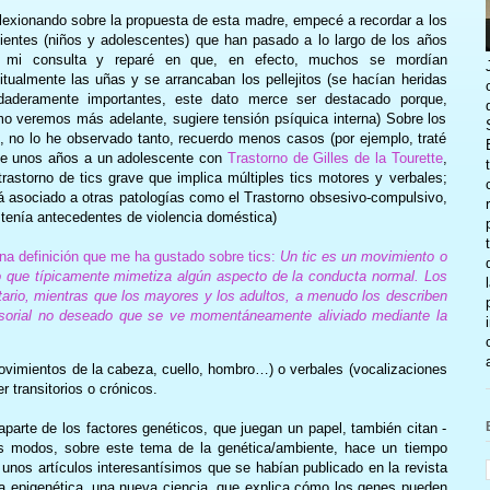
lexionando sobre la propuesta de esta madre, empecé a recordar a los
ientes (niños y adolescentes) que han pasado a lo largo de los años
 mi consulta y reparé en que, en efecto, muchos se mordían
itualmente las uñas y se arrancaban los pellejitos (se hacían heridas
daderamente importantes, este dato merce ser destacado porque,
o veremos más adelante, sugiere tensión psíquica interna) Sobre los
s, no lo he observado tanto, recuerdo menos casos (por ejemplo, traté
e unos años a un adolescente con
Trastorno de Gilles de la Tourette
,
trastorno de tics grave que implica múltiples tics motores y verbales;
á asociado a otras patologías como el Trastorno obsesivo-compulsivo,
tenía antecedentes de violencia doméstica)
na definición que me ha gustado sobre tics:
Un tic es un movimiento o
ivo que típicamente mimetiza algún aspecto de la conducta normal. Los
untario, mientras que los mayores y los adultos, a menudo los describen
orial no deseado que se ve momentáneamente aliviado mediante la
ovimientos de la cabeza, cuello, hombro…) o verbales (vocalizaciones
 transitorios o crónicos.
parte de los factores genéticos, que juegan un papel, también citan -
dos modos, sobre este tema de la genética/ambiente, hace un tiempo
nos artículos interesantísimos que se habían publicado en la revista
 la epigenética, una nueva ciencia, que explica cómo los genes pueden