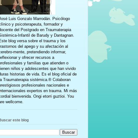
José Luis Gonzalo Marrodán. Psicólogo
clínico y psicoterapeuta, formador y
docente del Postgrado en Traumaterapia
Sistémica-Infantil de Barudy y Dantagnan.
Este blog versa sobre el trauma y los
trastornos del apego y su afectación al
cerebro-mente, pretendiendo informar,
reflexionar y ofrecer recursos a
profesionales y familias que atienden o
tienen niños y adolescentes que han vivido
duras historias de vida. Es el blog oficial de
la Traumaterapia sistémica.® Colaboran
prestigiosos profesionales nacionales e
internacionales expertos en trauma. Mi más
cordial bienvenida. Ongi etorri guztioi. You
are wellcome.
Buscar este blog