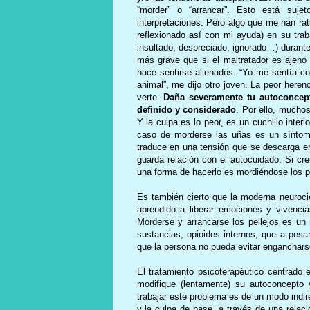
“morder” o “arrancar”. Esto está suj
interpretaciones. Pero algo que me han rat
reflexionado así con mi ayuda) en su trab
insultado, despreciado, ignorado…) durant
más grave que si el maltratador es ajeno 
hace sentirse alienados. “Yo me sentía co
animal”, me dijo otro joven. La peor heren
verte.
Daña severamente tu autoconcepto
definido y considerado
. Por ello, muchos
Y la culpa es lo peor, es un cuchillo inter
caso de morderse las uñas es un síntoma
traduce en una tensión que se descarga e
guarda relación con el autocuidado. Si cr
una forma de hacerlo es mordiéndose los pe
Es también cierto que la moderna neuroc
aprendido a liberar emociones y vivenci
Morderse y arrancarse los pellejos es un 
sustancias, opioides internos, que a pes
que la persona no pueda evitar enganchar
El tratamiento psicoterapéutico centrado
modifique (lentamente) su autoconcepto 
trabajar este problema es de un modo indir
y la culpa de base, a través de una relaci