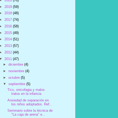
►
2020
(70)
►
2019
(59)
►
2018
(48)
►
2017
(74)
►
2016
(58)
►
2015
(49)
►
2014
(51)
►
2013
(57)
►
2012
(44)
▼
2011
(47)
►
diciembre
(4)
►
noviembre
(4)
►
octubre
(5)
▼
septiembre
(5)
Tics, onicofagia y malos
tratos en la infancia
Ansiedad de separación en
los niños adoptados. Ref...
Seminario sobre la técnica de
"La caja de arena" e...