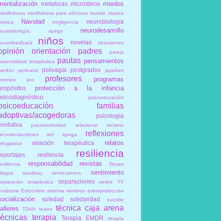
mentalización
miedos
metaforas
microlibros
mindfulness
mindfulness para niños/as
muerte
musica
Navidad
neurobiología
música
negligencia
neurodesarrollo
neurobiología. apego
niños
novelas
neurofeedback
obsesiones
opinión
orientación
padres
pareja
pautas
pensamientos
parentalidad terapéutica
polivagal
postgrados
perdón
perinatal
ppadres
profesores
programas
premios
pro
protección a la infancia
propósitos
psicodiagnóstico
psicoeducación
psicoeducación familias
adoptivas/acogedoras
psicología
evolutiva
psicomotricidad relacional
racismo
reflexiones
recomendaciones
red apega
relatos
relación terapéutica
refugiados
resiliencia
reportajes
resilencia
responsabilidad
revistas
esiliencia.
Reyes
sentimiento
Magos
sandtray
senticuentos
separaciones
separación terapéutica
series TV
síndrome Estocolmo
sistema nervioso
sobreprotección
socialización
soledad
solidaridad
suicidio
técnica caja arena
talleres
TDAH
teatro
técnicas
terapia
Terapia EMDR
terapia