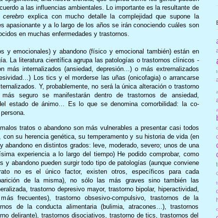
uerdo a las influencias ambientales. Lo importante es la resultante de
cerebro
explica con mucho detalle la complejidad que supone la
es apasionante y a lo largo de los años se irán conociendo cuáles son
ocidos en muchas enfermedades y trastornos.
cos y emocionales) y abandono (físico y emocional también) están en
a. La literatura científica agrupa las patologías o trastornos clínicos -
on más internalizados (ansiedad, depresión…) o más extrernalizados
resividad…) Los tics y el morderse las uñas (onicofagia) o arrancarse
xternalizados. Y, probablemente, no será la única alteración o trastorno
 más seguro se manifestarán dentro de trastornos de ansiedad,
o, del estado de ánimo… Es lo que se denomina comorbilidad: la co-
 persona.
 malos tratos o abandono son más vulnerables a presentar casi todos
 con su herencia genética, su temperamento y su historia de vida (en
y abandono en distintos grados: leve, moderado, severo; unos de una
sima experiencia a lo largo del tiempo) He podido comprobar, como
s y abandono pueden surgir todo tipo de patologías (aunque conviene
rato no es el único factor, existen otros, específicos para cada
parición de la misma), no sólo las más graves sino también las
lizada, trastorno depresivo mayor, trastorno bipolar, hiperactividad,
más frecuentes), trastorno obsesivo-compulsivo, trastornos de la
tornos de la conducta alimentaria (bulimia, atracones…), trastornos
no delirante), trastornos disociativos, trastorno de tics, trastornos del