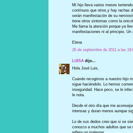
Mi hijo lleva varios meses teniend
contínuos que otros,y hay rachas 
serán manifestación de su nerviosi
tiene otros sintomas como la onico
Me llama la atención porque ya lle
manifestaciones ni al principio. Un
Elena
26 de septiembre de 2011 a las 19:
LUISA
dijo...
Hola José Luis,
Cuando recogimos a nuestro hijo me
sigue haciéndolo. Lo hemos comen
inseguridad. Hace poco, se le infec
le nota.
Desde el otro día que me aconsejas
intensas y duran menos aunque sig
Lo de sus dedos creo que si se s
conozco a muchos adultos que se m
refleja un malestar.