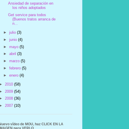
Ansiedad de separación en
los niños adoptados
Get service para todos
(Buenos tratos arranca de
n...
►
julio
(3)
►
junio
(4)
►
mayo
(5)
►
abril
(3)
►
marzo
(5)
►
febrero
(5)
►
enero
(4)
►
2010
(58)
►
2009
(54)
►
2008
(36)
►
2007
(10)
Nuevo vídeo de MOU, haz CLICK EN LA
IMAGEN para VERLO