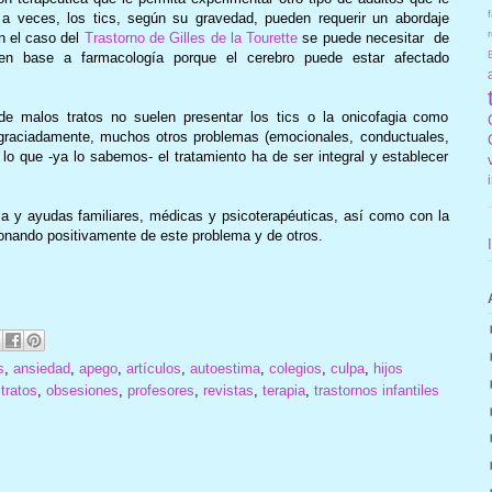
f
 veces, los tics, según su gravedad, pueden requerir un abordaje
r
n el caso del
Trastorno de Gilles de la Tourette
se puede necesitar de
a) en base a farmacología porque el cerebro puede estar afectado
e malos tratos no suelen presentar los tics o la onicofagia como
sgraciadamente, muchos otros problemas (emocionales, conductuales,
or lo que -ya lo sabemos- el tratamiento ha de ser integral y establecer
a y ayudas familiares, médicas y psicoterapéuticas, así como con la
ionando positivamente de este problema y de otros.
s
,
ansiedad
,
apego
,
artículos
,
autoestima
,
colegios
,
culpa
,
hijos
tratos
,
obsesiones
,
profesores
,
revistas
,
terapia
,
trastornos infantiles