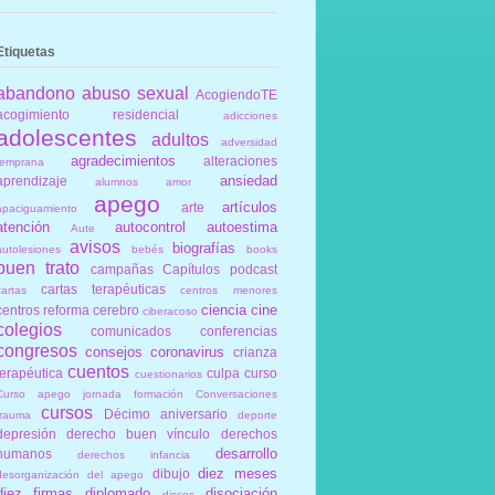
Etiquetas
abandono
abuso sexual
AcogiendoTE
acogimiento residencial
adicciones
adolescentes
adultos
adversidad
agradecimientos
alteraciones
temprana
ansiedad
aprendizaje
alumnos
amor
apego
artículos
arte
apaciguamiento
atención
autocontrol
autoestima
Aute
avisos
biografías
autolesiones
bebés
books
buen trato
campañas
Capítulos podcast
cartas terapéuticas
cartas
centros menores
ciencia
cine
centros reforma
cerebro
ciberacoso
colegios
comunicados
conferencias
congresos
consejos
coronavirus
crianza
cuentos
terapéutica
culpa
curso
cuestionarios
Curso apego jornada formación Conversaciones
cursos
Décimo aniversario
trauma
deporte
depresión
derecho buen vínculo
derechos
desarrollo
humanos
derechos infancia
diez meses
dibujo
desorganización del apego
diez firmas
diplomado
disociación
discos