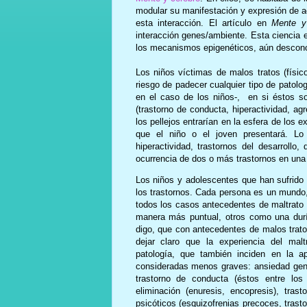
modular su manifestación y expresión de ac
esta interacción. El artículo en
Mente y 
interacción genes/ambiente. Esta ciencia 
los mecanismos epigenéticos, aún descon
Los niños víctimas de malos tratos (físi
riesgo de padecer cualquier tipo de patologí
en el caso de los niños-, en si éstos s
(trastorno de conducta, hiperactividad, ag
los pellejos entrarían en la esfera de los e
que el niño o el joven presentará. Lo
hiperactividad, trastornos del desarroll
ocurrencia de dos o más trastornos en una
Los niños y adolescentes que han sufrido
los trastornos. Cada persona es un mundo,
todos los casos antecedentes de maltrato 
manera más puntual, otros como una durí
digo, que con antecedentes de malos trato
dejar claro que la experiencia del malt
patología, que también inciden en la a
consideradas menos graves: ansiedad genera
trastorno de conducta (éstos entre los 
eliminación (enuresis, encopresis), tras
psicóticos (esquizofrenias precoces, trastor