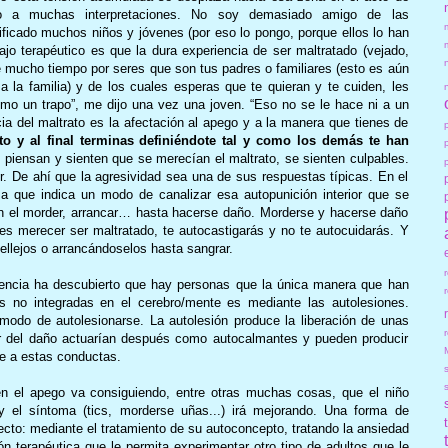
eto a muchas interpretaciones. No soy demasiado amigo de las
ificado muchos niños y jóvenes (por eso lo pongo, porque ellos lo han
ajo terapéutico es que la dura experiencia de ser maltratado (vejado,
e mucho tiempo por seres que son tus padres o familiares (esto es aún
a la familia) y de los cuales esperas que te quieran y te cuiden, les
mo un trapo”, me dijo una vez una joven. “Eso no se le hace ni a un
cia del maltrato es la afectación al apego y a la manera que tienes de
 y al final terminas definiéndote tal y como los demás te han
 piensan y sienten que se merecían el maltrato, se sienten culpables.
ior. De ahí que la agresividad sea una de sus respuestas típicas. En el
 que indica un modo de canalizar esa autopunición interior que se
n el morder, arrancar… hasta hacerse daño. Morderse y hacerse daño
ees merecer ser maltratado, te autocastigarás y no te autocuidarás. Y
llejos o arrancándoselos hasta sangrar.
iencia ha descubierto que hay personas que la única manera que han
as no integradas en el cerebro/mente es mediante las autolesiones.
modo de autolesionarse. La autolesión produce la liberación de unas
r
ar del daño actuarían después como autocalmantes y pueden producir
se a estas conductas.
 en el apego va consiguiendo, entre otras muchas cosas, que el niño
y el síntoma (tics, morderse uñas...) irá mejorando. Una forma de
ecto: mediante el tratamiento de su autoconcepto, tratando la ansiedad
ón terapéutica que le permita experimentar otro tipo de adultos que le