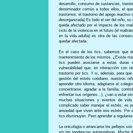
desarrollo, consumo de sustancias, trasto
denominador común a todos ellos, el q
trastornos:
el trastorno del apego reactivo 
desorganizada) Es todo el ser del niño, su
queda afectado por el impacto de los malo
ciclo de la violencia en el futuro (el maltr
en la vida adulta) es otra de las conse
quedar afectada.
En el caso de los tics, sabemos que el
mantenimiento de los mismos. ¿Existe may
tics pueden asociarse a estas duras ex
vulnerabilidad que, en interacción con ot
trastorno por tics. Y si, además, para que
gestión del estrés cotidiano, nuestros n
aprender otro idioma; adaptarse al colegio
concentrarse; agradar a la familia; contr
enfrentar sus orígenes…), ¿van a estar si
muchas situaciones y eventos de vida 
complicado saber manejar el estrés; es po
ansiedad que viven ante ese estrés. Por e
tics disminuyen. Pero aprender a regularse
La onicofagia o arrancarse los pellejos son 
y/o las tendencias autopunitivas. Mucha 