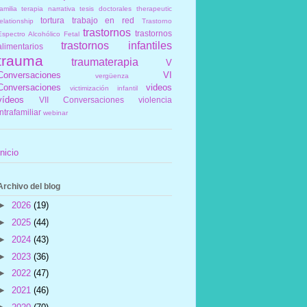
amilia
terapia narrativa
tesis doctorales
therapeutic
tortura
trabajo en red
elationship
Trastorno
trastornos
trastornos
Espectro Alcohólico Fetal
trastornos infantiles
alimentarios
trauma
traumaterapia
V
Conversaciones
VI
vergüenza
Conversaciones
videos
victimización infantil
vídeos
VII Conversaciones
violencia
intrafamiliar
webinar
Inicio
Archivo del blog
►
2026
(19)
►
2025
(44)
►
2024
(43)
►
2023
(36)
►
2022
(47)
►
2021
(46)