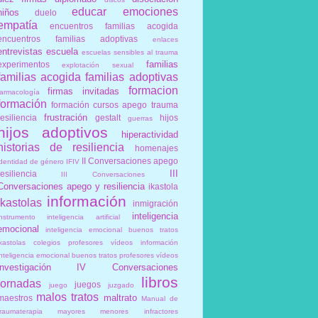
educar
emociones
niños
duelo
empatía
encuentros familias acogida
encuentros familias adoptivas
enlaces
entrevistas
escuela
escuelas sensibles al trauma
familias
experimentos
explotación sexual
familias acogida
familias adoptivas
formacion
firmas invitadas
farmacología
formación
formación cursos apego trauma
frustración
resiliencia
gestalt
hijos
guerras
hijos adoptivos
hiperactividad
historias de resiliencia
homenajes
II Conversaciones apego
identidad de género
IFIV
III
resiliencia
III Conversaciones
Conversaciones apego y resiliencia
ikastola
información
ikastolas
inmigración
inteligencia
instrumento
inteligencia artificial
emocional
inteligencia emocional buenos tratos
ikastolas colegios profesores vídeos información
inteligencia emocional buenos tratos profesores vídeos
investigación
IV Conversaciones
libros
jornadas
juegos
juego
juzgado
malos tratos
maltrato
maestros
Manual de
traumaterapia
mayores
menores infractores