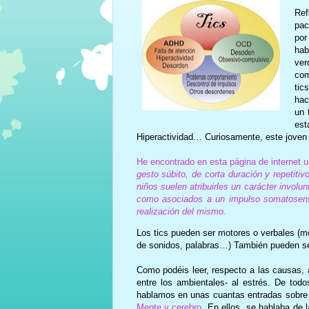
Ref
pac
por
hab
ver
com
tic
hac
un 
est
Hiperactividad… Curiosamente, este joven 
He encontrado en esta página de internet u
gesto súbito, de corta duración y repetit
niños suelen atribuirles un carácter invol
como asociados a un impulso somatosens
realización del mismo.
Los tics pueden ser motores o verbales (m
de sonidos, palabras…) También pueden ser
Como podéis leer, respecto a las causas, a
entre los ambientales- al estrés. De to
hablamos en unas cuantas entradas sobre u
Mente y cerebro
. En ellos, se hablaba de