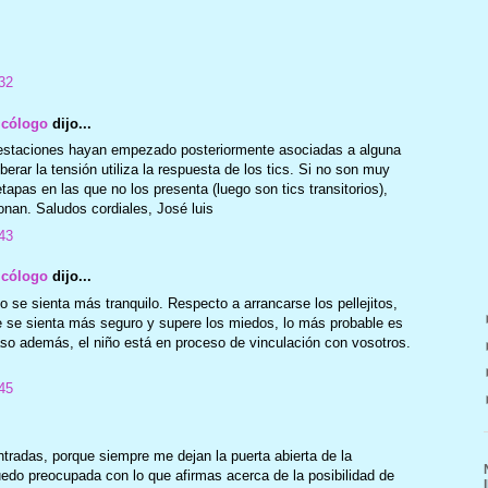
32
icólogo
dijo...
estaciones hayan empezado posteriormente asociadas a alguna
erar la tensión utiliza la respuesta de los tics. Si no son muy
etapas en las que no los presenta (luego son tics transitorios),
nan. Saludos cordiales, José luis
43
icólogo
dijo...
o se sienta más tranquilo. Respecto a arrancarse los pellejitos,
e se sienta más seguro y supere los miedos, lo más probable es
so además, el niño está en proceso de vinculación con vosotros.
45
tradas, porque siempre me dejan la puerta abierta de la
do preocupada con lo que afirmas acerca de la posibilidad de