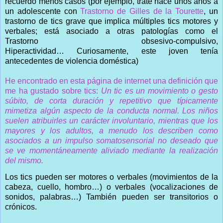
recuerdo menos casos (por ejemplo, traté hace unos años a
un adolescente con
Trastorno de Gilles de la Tourette
, un
trastorno de tics grave que implica múltiples tics motores y
verbales; está asociado a otras patologías como el
Trastorno obsesivo-compulsivo,
Hiperactividad… Curiosamente, este joven tenía
antecedentes de violencia doméstica)
He encontrado en esta página de internet una definición que
me ha gustado sobre tics:
Un tic es un movimiento o gesto
súbito, de corta duración y repetitivo que típicamente
mimetiza algún aspecto de la conducta normal. Los niños
suelen atribuirles un carácter involuntario, mientras que los
mayores y los adultos, a menudo los describen como
asociados a un impulso somatosensorial no deseado que
se ve momentáneamente aliviado mediante la realización
del mismo.
Los tics pueden ser motores o verbales (movimientos de la
cabeza, cuello, hombro…) o verbales (vocalizaciones de
sonidos, palabras…) También pueden ser transitorios o
crónicos.