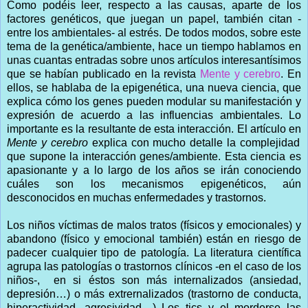
Como podéis leer, respecto a las causas, aparte de los
factores genéticos, que juegan un papel, también citan -
entre los ambientales- al estrés. De todos modos, sobre este
tema de la genética/ambiente, hace un tiempo hablamos en
unas cuantas entradas sobre unos artículos interesantísimos
que se habían publicado en la revista
Mente y cerebro
. En
ellos, se hablaba de la epigenética, una nueva ciencia, que
explica cómo los genes pueden modular su manifestación y
expresión de acuerdo a las influencias ambientales. Lo
importante es la resultante de esta interacción. El artículo en
Mente y cerebro
explica con mucho detalle la complejidad
que supone la interacción genes/ambiente. Esta ciencia es
apasionante y a lo largo de los años se irán conociendo
cuáles son los mecanismos epigenéticos, aún
desconocidos en muchas enfermedades y trastornos.
Los niños víctimas de malos tratos (físicos y emocionales) y
abandono (físico y emocional también) están en riesgo de
padecer cualquier tipo de patología. La literatura científica
agrupa las patologías o trastornos clínicos -en el caso de los
niños-, en si éstos son más internalizados (ansiedad,
depresión…) o más extrernalizados (trastorno de conducta,
hiperactividad, agresividad…) Los tics y el morderse las