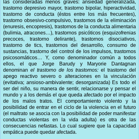
las consideradas menos graves: ansiedad generalizada,
trastorno depresivo mayor, trastorno bipolar, hiperactividad,
trastorno de conducta (éstos entre los más frecuentes),
trastorno obsesivo-compulsivo, trastornos de la eliminación
(enuresis, encopresis), trastornos de la conducta alimentaria
(bulimia, atracones…), trastornos psicóticos (esquizofrenias
precoces, trastorno delirante), trastornos disociativos,
trastorno de tics, trastornos del desarrollo, consumo de
sustancias, trastorno del control de los impulsos, trastornos
psicosomáticos… Y, como denominador común a todos
ellos, el que Jorge Barudy y Maryorie Dantagnan
denominan
el trastorno de los trastornos:
el trastorno del
apego reactivo severo o alteraciones en la vinculación
(evitativa; ansioso-ambivalente; desorganizada) Es todo el
ser del niño, su manera de sentir, relacionarse y pensar el
mundo y a los demás el que queda afectado por el impacto
de los malos tratos. El comportamiento violento y la
posibilidad de entrar en el ciclo de la violencia en el futuro
(el maltrato se asocia con la posibilidad de poder manifestar
conductas violentas en la vida adulta) es otra de las
consecuencias nefastas. Lo cual sugiere que la capacidad
empática puede quedar afectada.