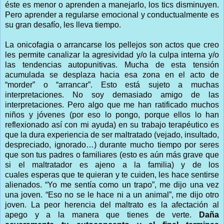
éste es menor o aprenden a manejarlo, los tics disminuyen.
Pero aprender a regularse emocional y conductualmente es
su gran desafío, les lleva tiempo.
La onicofagia o arrancarse los pellejos son actos que creo
les permite canalizar la agresividad y/o la culpa interna y/o
las tendencias autopunitivas. Mucha de esta tensión
acumulada se desplaza hacia esa zona en el acto de
“morder” o “arrancar”. Esto está sujeto a muchas
interpretaciones. No soy demasiado amigo de las
interpretaciones. Pero algo que me han ratificado muchos
niños y jóvenes (por eso lo pongo, porque ellos lo han
reflexionado así con mi ayuda) en su trabajo terapéutico es
que la dura experiencia de ser maltratado (vejado, insultado,
despreciado, ignorado…) durante mucho tiempo por seres
que son tus padres o familiares (esto es aún más grave que
si el maltratador es ajeno a la familia) y de los
cuales esperas que te quieran y te cuiden, les hace sentirse
alienados. “Yo me sentía como un trapo”, me dijo una vez
una joven. “Eso no se le hace ni a un animal”, me dijo otro
joven. La peor herencia del maltrato es la afectación al
apego y a la manera que tienes de verte.
Daña