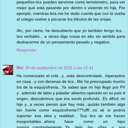
pequeños tics pueden servirme como termómetro, para ver
mejor qué está pasando por dentro o viviendo mi hija. Por
ejemplo, mientras leía me he dado cuenta que con la vuelta
al colegio vuelve a pizcarse los lóbulos de las orejas.
Ah¡, por cierto, he descubierto que yo también tengo tics...
tics verbales... a veces digo cosas en alto sin sentido para
deshacerme de un pensamiento pesado y negativo.
Responder
Mei
30 de septiembre de 2011 a las 21:41
Ha comenzado el cole...y...está descontrolado...hiperactivo
en casa...y con decenas de tics...Me ha preocupado mucho
los de la esquizofrenia...Ya sabes que mi hijo llegó por PV
y...además de labio y paladar abiertos operado en su pais d
origen, descubrimos que era sordo profundo...Es difícil, mi
hijo y...a veces pienso que hay más...quizás también algo
tan fuerte como esquizofrenia???ufff...no sé si podría
soportar esa idea y realidad... Sus tics se me hacen
insoportables...ahora hace como un hipo
sonoro...constantemente...Ya dejó las uñas y sus