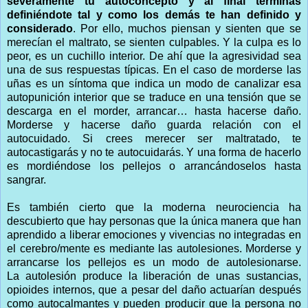
severamente tu autoconcepto y al final terminas
definiéndote tal y como los demás te han definido y
considerado
. Por ello, muchos piensan y sienten que se
merecían el maltrato, se sienten culpables. Y la culpa es lo
peor, es un cuchillo interior. De ahí que la agresividad sea
una de sus respuestas típicas. En el caso de morderse las
uñas es un síntoma que indica un modo de canalizar esa
autopunición interior que se traduce en una tensión que se
descarga en el morder, arrancar… hasta hacerse daño.
Morderse y hacerse daño guarda relación con el
autocuidado. Si crees merecer ser maltratado, te
autocastigarás y no te autocuidarás. Y una forma de hacerlo
es mordiéndose los pellejos o arrancándoselos hasta
sangrar.
Es también cierto que la moderna neurociencia ha
descubierto que hay personas que la única manera que han
aprendido a liberar emociones y vivencias no integradas en
el cerebro/mente es mediante las autolesiones. Morderse y
arrancarse los pellejos es un modo de autolesionarse.
La autolesión produce la liberación de unas sustancias,
opioides internos, que a pesar del daño actuarían después
como autocalmantes y pueden producir que la persona no