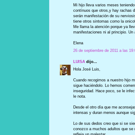
Mi hijo lleva varios meses teniend
contínuos que otros,y hay rachas 
serán manifestación de su nerviosi
tiene otros sintomas como la onico
Me llama la atención porque ya lle
manifestaciones ni al principio. Un
Elena
26 de septiembre de 2011 a las 19:
LUISA
dijo...
Hola José Luis,
Cuando recogimos a nuestro hijo me
sigue haciéndolo. Lo hemos comen
inseguridad. Hace poco, se le infec
le nota.
Desde el otro día que me aconsejas
intensas y duran menos aunque sig
Lo de sus dedos creo que si se s
conozco a muchos adultos que se m
refleja un malestar.