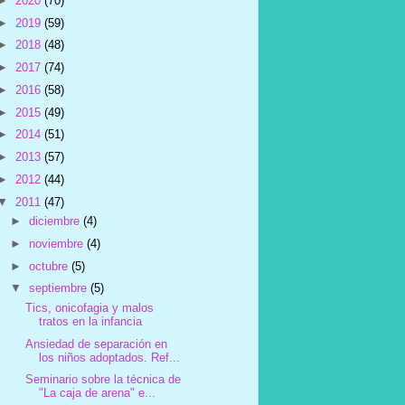
►
2020
(70)
►
2019
(59)
►
2018
(48)
►
2017
(74)
►
2016
(58)
►
2015
(49)
►
2014
(51)
►
2013
(57)
►
2012
(44)
▼
2011
(47)
►
diciembre
(4)
►
noviembre
(4)
►
octubre
(5)
▼
septiembre
(5)
Tics, onicofagia y malos
tratos en la infancia
Ansiedad de separación en
los niños adoptados. Ref...
Seminario sobre la técnica de
"La caja de arena" e...