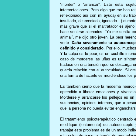
“morder” o “arrancar”. Esto está suj
interpretaciones. Pero algo que me han rat
reflexionado así con mi ayuda) en su trab
insultado, despreciado, ignorado…) durant
más grave que si el maltratador es ajeno 
hace sentirse alienados. “Yo me sentía co
animal”, me dijo otro joven. La peor heren
verte.
Daña severamente tu autoconcepto
definido y considerado
. Por ello, muchos
Y la culpa es lo peor, es un cuchillo inter
caso de morderse las uñas es un síntoma
traduce en una tensión que se descarga e
guarda relación con el autocuidado. Si cr
una forma de hacerlo es mordiéndose los pe
Es también cierto que la moderna neuroc
aprendido a liberar emociones y vivenci
Morderse y arrancarse los pellejos es un 
sustancias, opioides internos, que a pes
que la persona no pueda evitar enganchar
El tratamiento psicoterapéutico centrado
modifique (lentamente) su autoconcepto 
trabajar este problema es de un modo indir
y la culpa de base, a través de una relaci