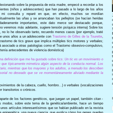
lexionando sobre la propuesta de esta madre, empecé a recordar a los
ientes (niños y adolescentes) que han pasado a lo largo de los años
 mi consulta y reparé en que, en efecto, muchos se mordían
itualmente las uñas y se arrancaban los pellejitos (se hacían heridas
daderamente importantes, este dato merce ser destacado porque,
o veremos más adelante, sugiere tensión psíquica interna) Sobre los
s, no lo he observado tanto, recuerdo menos casos (por ejemplo, traté
e unos años a un adolescente con
Trastorno de Gilles de la Tourette
,
trastorno de tics grave que implica múltiples tics motores y verbales;
á asociado a otras patologías como el Trastorno obsesivo-compulsivo,
tenía antecedentes de violencia doméstica)
na definición que me ha gustado sobre tics:
Un tic es un movimiento o
ivo que típicamente mimetiza algún aspecto de la conducta normal. Los
untario, mientras que los mayores y los adultos, a menudo los describen
orial no deseado que se ve momentáneamente aliviado mediante la
ovimientos de la cabeza, cuello, hombro…) o verbales (vocalizaciones
 transitorios o crónicos.
parte de los factores genéticos, que juegan un papel, también citan -
dos modos, sobre este tema de la genética/ambiente, hace un tiempo
nos artículos interesantísimos que se habían publicado en la revista
 la epigenética, una nueva ciencia, que explica cómo los genes pueden