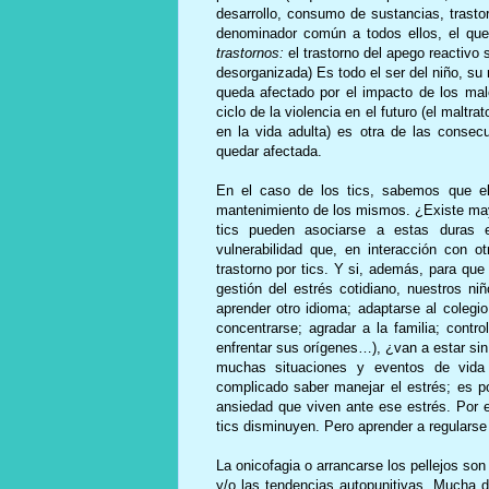
desarrollo, consumo de sustancias, trasto
denominador común a todos ellos, el q
trastornos:
el trastorno del apego reactivo 
desorganizada) Es todo el ser del niño, su
queda afectado por el impacto de los malo
ciclo de la violencia en el futuro (el maltr
en la vida adulta) es otra de las conse
quedar afectada.
En el caso de los tics, sabemos que el
mantenimiento de los mismos. ¿Existe may
tics pueden asociarse a estas duras ex
vulnerabilidad que, en interacción con ot
trastorno por tics. Y si, además, para que
gestión del estrés cotidiano, nuestros n
aprender otro idioma; adaptarse al colegio
concentrarse; agradar a la familia; contr
enfrentar sus orígenes…), ¿van a estar si
muchas situaciones y eventos de vida 
complicado saber manejar el estrés; es po
ansiedad que viven ante ese estrés. Por e
tics disminuyen. Pero aprender a regularse
La onicofagia o arrancarse los pellejos son 
y/o las tendencias autopunitivas. Mucha 