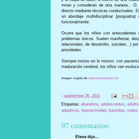
miran y consideran de otra manera… O, a
directo mediante técnicas conductuales. E
un abordaje multidisciplinar (psiquiatr
funcionalmente.
Ocurre que los niños con antecedentes d
problemas únicos. Suelen manifestar, de
relacionales, de desarrollo, sociales...) p
prioridades.
Siempre insisto en lo mismo: con pacienci
maduración cerebral, los niños van evoluc
Imagen cogida de
www.buenasalud.net
-
septiembre 26, 2011
Etiquetas:
abandono
,
adolescentes
,
adulto
adoptivos
,
hiperactividad
,
ikastolas
,
malos 
97 comentarios:
Elena dijo...