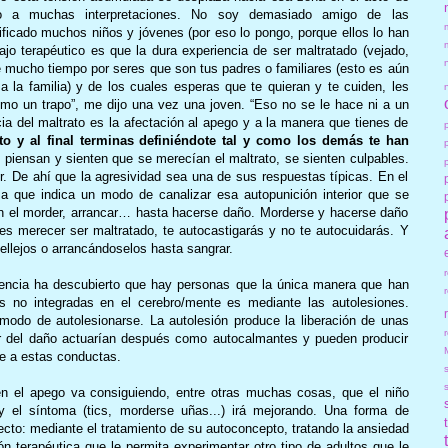
eto a muchas interpretaciones. No soy demasiado amigo de las
ificado muchos niños y jóvenes (por eso lo pongo, porque ellos lo han
ajo terapéutico es que la dura experiencia de ser maltratado (vejado,
e mucho tiempo por seres que son tus padres o familiares (esto es aún
a la familia) y de los cuales esperas que te quieran y te cuiden, les
mo un trapo”, me dijo una vez una joven. “Eso no se le hace ni a un
cia del maltrato es la afectación al apego y a la manera que tienes de
 y al final terminas definiéndote tal y como los demás te han
 piensan y sienten que se merecían el maltrato, se sienten culpables.
ior. De ahí que la agresividad sea una de sus respuestas típicas. En el
 que indica un modo de canalizar esa autopunición interior que se
n el morder, arrancar… hasta hacerse daño. Morderse y hacerse daño
ees merecer ser maltratado, te autocastigarás y no te autocuidarás. Y
llejos o arrancándoselos hasta sangrar.
iencia ha descubierto que hay personas que la única manera que han
as no integradas en el cerebro/mente es mediante las autolesiones.
modo de autolesionarse. La autolesión produce la liberación de unas
r
ar del daño actuarían después como autocalmantes y pueden producir
se a estas conductas.
 en el apego va consiguiendo, entre otras muchas cosas, que el niño
y el síntoma (tics, morderse uñas...) irá mejorando. Una forma de
ecto: mediante el tratamiento de su autoconcepto, tratando la ansiedad
ón terapéutica que le permita experimentar otro tipo de adultos que le