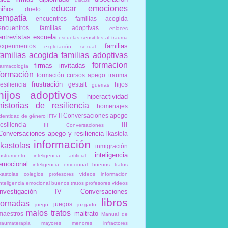
educar
emociones
niños
duelo
empatía
encuentros familias acogida
encuentros familias adoptivas
enlaces
entrevistas
escuela
escuelas sensibles al trauma
familias
experimentos
explotación sexual
familias acogida
familias adoptivas
formacion
firmas invitadas
farmacología
formación
formación cursos apego trauma
frustración
resiliencia
gestalt
hijos
guerras
hijos adoptivos
hiperactividad
historias de resiliencia
homenajes
II Conversaciones apego
identidad de género
IFIV
III
resiliencia
III Conversaciones
Conversaciones apego y resiliencia
ikastola
información
ikastolas
inmigración
inteligencia
instrumento
inteligencia artificial
emocional
inteligencia emocional buenos tratos
ikastolas colegios profesores vídeos información
inteligencia emocional buenos tratos profesores vídeos
investigación
IV Conversaciones
libros
jornadas
juegos
juego
juzgado
malos tratos
maltrato
maestros
Manual de
traumaterapia
mayores
menores infractores