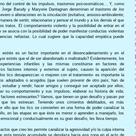
rno del control de los impulsos, trastornos psicosomáticos… Y, como
ue Jorge Barudy y Maryorie Dantagnan denominan
el trastorno de los
severo o alteraciones en la vinculación (evitativa; ansioso-ambivalente;
 manera de sentir, relacionarse y pensar el mundo y a los demás el que
s tratos. El comportamiento violento y la posibilidad de entrar en el
ato se asocia con la posibilidad de poder manifestar conductas violentas
cuencias nefastas. Lo cual sugiere que la capacidad empática puede
 estrés es un factor importante en el desencadenamiento y en el
or estrés que el de ser abandonado o maltratado? Evidentemente, los
periencias infantiles y las mismas constituirse en factores de
ros factores internos y externos al sujeto, causen la aparición del
 los tics desaparezcan -o mejoren con el tratamiento- es importante la
iños adoptados o acogidos (que suelen provenir de otro país; han de
; estudiar y rendir; hacer amigos y conseguir ser aceptado por ellos;
olar su comportamiento y sus impulsos; elaborar su historia de vida;
n factores estresantes? Vamos, que tienen un gran desafío y pasan por
que les estresan. Teniendo unos cimientos debilitados, es más
r ello que los tics se convierten en una forma de poder canalizar la
llo, en las etapas en que éste es menor o aprenden a manejarlo, los
 emocional y conductualmente es su gran desafío, les lleva tiempo.
actos que creo les permite canalizar la agresividad y/o la culpa interna
de esta tensión acumulada se desplaza hacia esa zona en el acto de