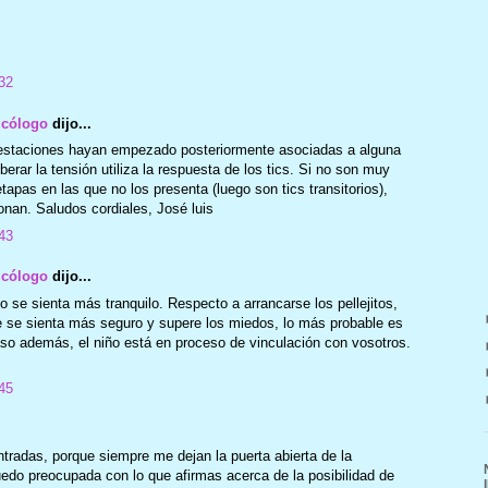
32
icólogo
dijo...
estaciones hayan empezado posteriormente asociadas a alguna
erar la tensión utiliza la respuesta de los tics. Si no son muy
etapas en las que no los presenta (luego son tics transitorios),
nan. Saludos cordiales, José luis
43
icólogo
dijo...
o se sienta más tranquilo. Respecto a arrancarse los pellejitos,
e se sienta más seguro y supere los miedos, lo más probable es
so además, el niño está en proceso de vinculación con vosotros.
45
tradas, porque siempre me dejan la puerta abierta de la
do preocupada con lo que afirmas acerca de la posibilidad de