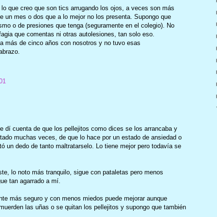
o lo que creo que son tics arrugando los ojos, a veces son más
de un mes o dos que a lo mejor no los presenta. Supongo que
smo o de presiones que tenga (seguramente en el colegio). No
fagia que comentas ni otras autolesiones, tan solo eso.
va más de cinco años con nosotros y no tuvo esas
 abrazo.
01
 dí cuenta de que los pellejitos como dices se los arrancaba y
tado muchas veces, de que lo hace por un estado de ansiedad o
tó un dedo de tanto maltratarselo. Lo tiene mejor pero todavía se
te, lo noto más tranquilo, sigue con pataletas pero menos
ue tan agarrado a mí.
iente más seguro y con menos miedos puede mejorar aunque
uerden las uñas o se quitan los pellejitos y supongo que también