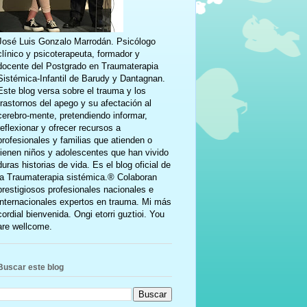
José Luis Gonzalo Marrodán. Psicólogo
clínico y psicoterapeuta, formador y
docente del Postgrado en Traumaterapia
Sistémica-Infantil de Barudy y Dantagnan.
Este blog versa sobre el trauma y los
trastornos del apego y su afectación al
cerebro-mente, pretendiendo informar,
reflexionar y ofrecer recursos a
profesionales y familias que atienden o
tienen niños y adolescentes que han vivido
duras historias de vida. Es el blog oficial de
la Traumaterapia sistémica.® Colaboran
prestigiosos profesionales nacionales e
internacionales expertos en trauma. Mi más
cordial bienvenida. Ongi etorri guztioi. You
are wellcome.
Buscar este blog