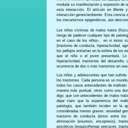
modular su manifestación y expresión de ac
esta interacción. El artículo en
Mente y 
interacción genes/ambiente. Esta ciencia 
los mecanismos epigenéticos, aún descon
Los niños víctimas de malos tratos (físi
riesgo de padecer cualquier tipo de patologí
en el caso de los niños-, en si éstos s
(trastorno de conducta, hiperactividad, ag
los pellejos entrarían en la esfera de los e
que el niño o el joven presentará. Lo
hiperactividad, trastornos del desarroll
ocurrencia de dos o más trastornos en una
Los niños y adolescentes que han sufrido
los trastornos. Cada persona es un mundo,
todos los casos antecedentes de maltrato 
manera más puntual, otros como una durí
digo, que con antecedentes de malos trato
dejar claro que la experiencia del malt
patología, que también inciden en la a
consideradas menos graves: ansiedad genera
trastorno de conducta (éstos entre los 
eliminación (enuresis, encopresis), tras
psicóticos (esquizofrenias precoces, trastor