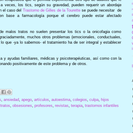
f
 veces, los tics, según su gravedad, pueden requerir un abordaje
r
n el caso del
Trastorno de Gilles de la Tourette
se puede necesitar de
a) en base a farmacología porque el cerebro puede estar afectado
e malos tratos no suelen presentar los tics o la onicofagia como
sgraciadamente, muchos otros problemas (emocionales, conductuales,
or lo que -ya lo sabemos- el tratamiento ha de ser integral y establecer
a y ayudas familiares, médicas y psicoterapéuticas, así como con la
ionando positivamente de este problema y de otros.
s
,
ansiedad
,
apego
,
artículos
,
autoestima
,
colegios
,
culpa
,
hijos
tratos
,
obsesiones
,
profesores
,
revistas
,
terapia
,
trastornos infantiles