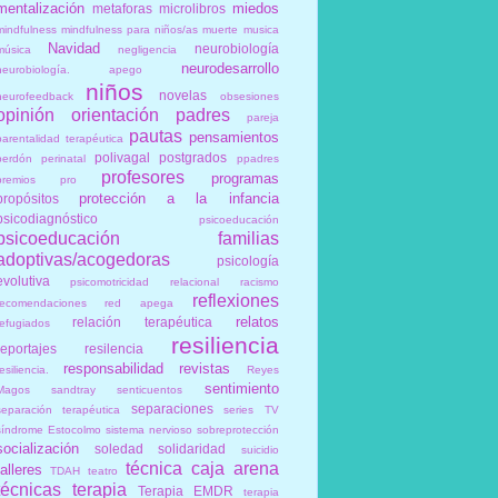
mentalización
miedos
metaforas
microlibros
mindfulness
mindfulness para niños/as
muerte
musica
Navidad
neurobiología
música
negligencia
neurodesarrollo
neurobiología. apego
niños
novelas
neurofeedback
obsesiones
opinión
orientación
padres
pareja
pautas
pensamientos
parentalidad terapéutica
polivagal
postgrados
perdón
perinatal
ppadres
profesores
programas
premios
pro
protección a la infancia
propósitos
psicodiagnóstico
psicoeducación
psicoeducación familias
adoptivas/acogedoras
psicología
evolutiva
psicomotricidad relacional
racismo
reflexiones
recomendaciones
red apega
relatos
relación terapéutica
refugiados
resiliencia
reportajes
resilencia
responsabilidad
revistas
esiliencia.
Reyes
sentimiento
Magos
sandtray
senticuentos
separaciones
separación terapéutica
series TV
síndrome Estocolmo
sistema nervioso
sobreprotección
socialización
soledad
solidaridad
suicidio
técnica caja arena
talleres
TDAH
teatro
técnicas
terapia
Terapia EMDR
terapia