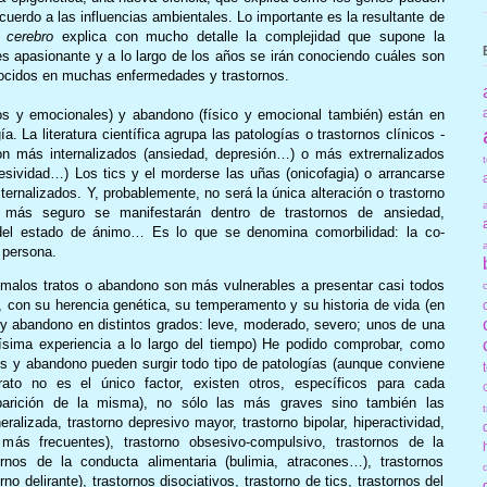
uerdo a las influencias ambientales. Lo importante es la resultante de
cerebro
explica con mucho detalle la complejidad que supone la
es apasionante y a lo largo de los años se irán conociendo cuáles son
ocidos en muchas enfermedades y trastornos.
cos y emocionales) y abandono (físico y emocional también) están en
a. La literatura científica agrupa las patologías o trastornos clínicos -
on más internalizados (ansiedad, depresión…) o más extrernalizados
resividad…) Los tics y el morderse las uñas (onicofagia) o arrancarse
xternalizados. Y, probablemente, no será la única alteración o trastorno
 más seguro se manifestarán dentro de trastornos de ansiedad,
o, del estado de ánimo… Es lo que se denomina comorbilidad: la co-
 persona.
 malos tratos o abandono son más vulnerables a presentar casi todos
 con su herencia genética, su temperamento y su historia de vida (en
y abandono en distintos grados: leve, moderado, severo; unos de una
sima experiencia a lo largo del tiempo) He podido comprobar, como
s y abandono pueden surgir todo tipo de patologías (aunque conviene
rato no es el único factor, existen otros, específicos para cada
parición de la misma), no sólo las más graves sino también las
lizada, trastorno depresivo mayor, trastorno bipolar, hiperactividad,
más frecuentes), trastorno obsesivo-compulsivo, trastornos de la
tornos de la conducta alimentaria (bulimia, atracones…), trastornos
no delirante), trastornos disociativos, trastorno de tics, trastornos del