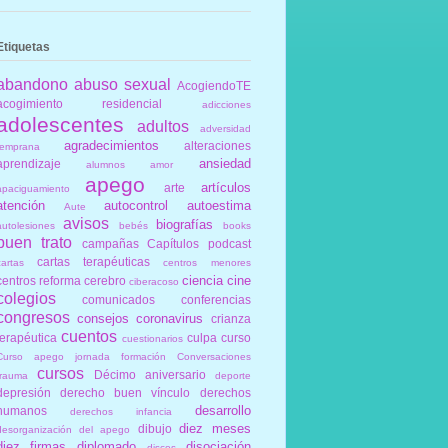
Etiquetas
abandono
abuso sexual
AcogiendoTE
acogimiento residencial
adicciones
adolescentes
adultos
adversidad
agradecimientos
alteraciones
temprana
ansiedad
aprendizaje
alumnos
amor
apego
artículos
arte
apaciguamiento
atención
autocontrol
autoestima
Aute
avisos
biografías
autolesiones
bebés
books
buen trato
campañas
Capítulos podcast
cartas terapéuticas
cartas
centros menores
ciencia
cine
centros reforma
cerebro
ciberacoso
colegios
comunicados
conferencias
congresos
consejos
coronavirus
crianza
cuentos
terapéutica
culpa
curso
cuestionarios
Curso apego jornada formación Conversaciones
cursos
Décimo aniversario
trauma
deporte
depresión
derecho buen vínculo
derechos
desarrollo
humanos
derechos infancia
diez meses
dibujo
desorganización del apego
diez firmas
diplomado
disociación
discos