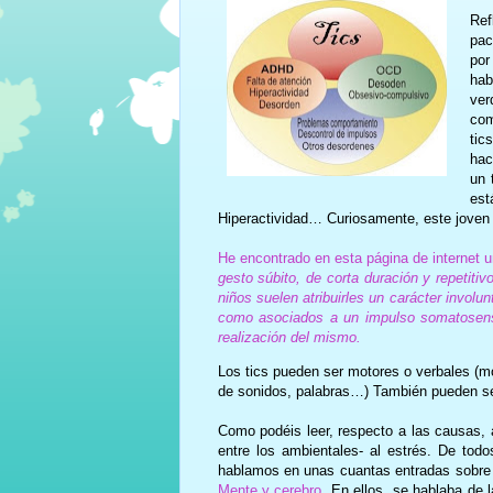
Ref
pac
por
hab
ver
com
tic
hac
un 
est
Hiperactividad… Curiosamente, este joven 
He encontrado en esta página de internet u
gesto súbito, de corta duración y repetit
niños suelen atribuirles un carácter invol
como asociados a un impulso somatosens
realización del mismo.
Los tics pueden ser motores o verbales (m
de sonidos, palabras…) También pueden ser
Como podéis leer, respecto a las causas, a
entre los ambientales- al estrés. De to
hablamos en unas cuantas entradas sobre u
Mente y cerebro
. En ellos, se hablaba de