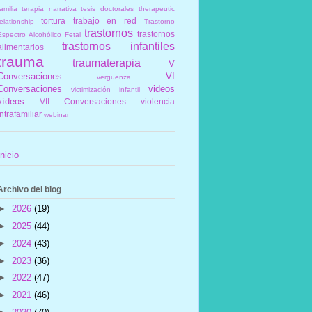
amilia
terapia narrativa
tesis doctorales
therapeutic
tortura
trabajo en red
elationship
Trastorno
trastornos
trastornos
Espectro Alcohólico Fetal
trastornos infantiles
alimentarios
trauma
traumaterapia
V
Conversaciones
VI
vergüenza
Conversaciones
videos
victimización infantil
vídeos
VII Conversaciones
violencia
intrafamiliar
webinar
Inicio
Archivo del blog
►
2026
(19)
►
2025
(44)
►
2024
(43)
►
2023
(36)
►
2022
(47)
►
2021
(46)