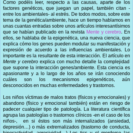
Como podéis leer, respecto a las causas, aparte de los
factores genéticos, que juegan un papel, también citan -
entre los ambientales- al estrés. De todos modos, sobre este
tema de la genética/ambiente, hace un tiempo hablamos en
unas cuantas entradas sobre unos artículos interesantísimos
que se habían publicado en la revista
Mente y cerebro
. En
ellos, se hablaba de la epigenética, una nueva ciencia, que
explica cómo los genes pueden modular su manifestación y
expresión de acuerdo a las influencias ambientales. Lo
importante es la resultante de esta interacción. El artículo en
Mente y cerebro
explica con mucho detalle la complejidad
que supone la interacción genes/ambiente. Esta ciencia es
apasionante y a lo largo de los años se irán conociendo
cuáles son los mecanismos epigenéticos, aún
desconocidos en muchas enfermedades y trastornos.
Los niños víctimas de malos tratos (físicos y emocionales) y
abandono (físico y emocional también) están en riesgo de
padecer cualquier tipo de patología. La literatura científica
agrupa las patologías o trastornos clínicos -en el caso de los
niños-, en si éstos son más internalizados (ansiedad,
depresión…) o más extrernalizados (trastorno de conducta,
hiperactividad, agresividad…) Los tics y el morderse las