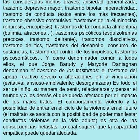
las consideradas menos graves: ansiedad generalizada,
trastorno depresivo mayor, trastorno bipolar, hiperactividad,
trastorno de conducta (éstos entre los más frecuentes),
trastorno obsesivo-compulsivo, trastornos de la eliminación
(enuresis, encopresis), trastornos de la conducta alimentaria
(bulimia, atracones…), trastornos psicóticos (esquizofrenias
precoces, trastorno delirante), trastornos disociativos,
trastorno de tics, trastornos del desarrollo, consumo de
sustancias, trastorno del control de los impulsos, trastornos
psicosomáticos… Y, como denominador común a todos
ellos, el que Jorge Barudy y Maryorie Dantagnan
denominan
el trastorno de los trastornos:
el trastorno del
apego reactivo severo o alteraciones en la vinculación
(evitativa; ansioso-ambivalente; desorganizada) Es todo el
ser del niño, su manera de sentir, relacionarse y pensar el
mundo y a los demás el que queda afectado por el impacto
de los malos tratos. El comportamiento violento y la
posibilidad de entrar en el ciclo de la violencia en el futuro
(el maltrato se asocia con la posibilidad de poder manifestar
conductas violentas en la vida adulta) es otra de las
consecuencias nefastas. Lo cual sugiere que la capacidad
empática puede quedar afectada.