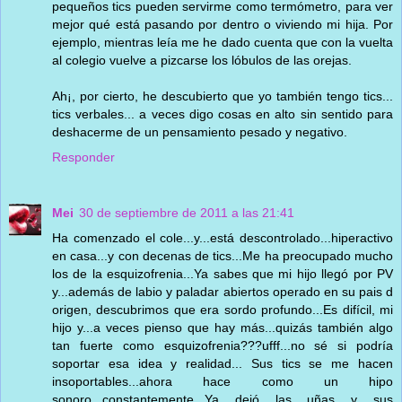
pequeños tics pueden servirme como termómetro, para ver
mejor qué está pasando por dentro o viviendo mi hija. Por
ejemplo, mientras leía me he dado cuenta que con la vuelta
al colegio vuelve a pizcarse los lóbulos de las orejas.
Ah¡, por cierto, he descubierto que yo también tengo tics...
tics verbales... a veces digo cosas en alto sin sentido para
deshacerme de un pensamiento pesado y negativo.
Responder
Mei
30 de septiembre de 2011 a las 21:41
Ha comenzado el cole...y...está descontrolado...hiperactivo
en casa...y con decenas de tics...Me ha preocupado mucho
los de la esquizofrenia...Ya sabes que mi hijo llegó por PV
y...además de labio y paladar abiertos operado en su pais d
origen, descubrimos que era sordo profundo...Es difícil, mi
hijo y...a veces pienso que hay más...quizás también algo
tan fuerte como esquizofrenia???ufff...no sé si podría
soportar esa idea y realidad... Sus tics se me hacen
insoportables...ahora hace como un hipo
sonoro...constantemente...Ya dejó las uñas y sus