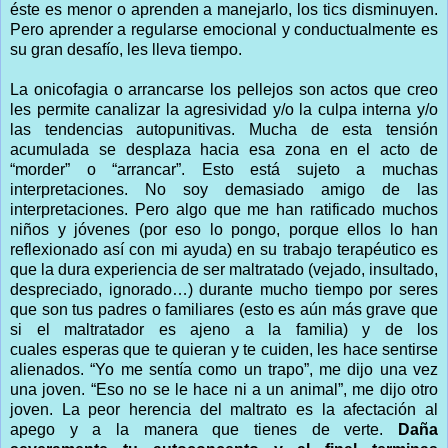
éste es menor o aprenden a manejarlo, los tics disminuyen.
Pero aprender a regularse emocional y conductualmente es
su gran desafío, les lleva tiempo.
La onicofagia o arrancarse los pellejos son actos que creo
les permite canalizar la agresividad y/o la culpa interna y/o
las tendencias autopunitivas. Mucha de esta tensión
acumulada se desplaza hacia esa zona en el acto de
“morder” o “arrancar”. Esto está sujeto a muchas
interpretaciones. No soy demasiado amigo de las
interpretaciones. Pero algo que me han ratificado muchos
niños y jóvenes (por eso lo pongo, porque ellos lo han
reflexionado así con mi ayuda) en su trabajo terapéutico es
que la dura experiencia de ser maltratado (vejado, insultado,
despreciado, ignorado…) durante mucho tiempo por seres
que son tus padres o familiares (esto es aún más grave que
si el maltratador es ajeno a la familia) y de los
cuales esperas que te quieran y te cuiden, les hace sentirse
alienados. “Yo me sentía como un trapo”, me dijo una vez
una joven. “Eso no se le hace ni a un animal”, me dijo otro
joven. La peor herencia del maltrato es la afectación al
apego y a la manera que tienes de verte.
Daña