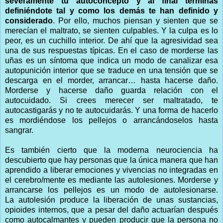
severamente tu autoconcepto y al final terminas
definiéndote tal y como los demás te han definido y
considerado
. Por ello, muchos piensan y sienten que se
merecían el maltrato, se sienten culpables. Y la culpa es lo
peor, es un cuchillo interior. De ahí que la agresividad sea
una de sus respuestas típicas. En el caso de morderse las
uñas es un síntoma que indica un modo de canalizar esa
autopunición interior que se traduce en una tensión que se
descarga en el morder, arrancar… hasta hacerse daño.
Morderse y hacerse daño guarda relación con el
autocuidado. Si crees merecer ser maltratado, te
autocastigarás y no te autocuidarás. Y una forma de hacerlo
es mordiéndose los pellejos o arrancándoselos hasta
sangrar.
Es también cierto que la moderna neurociencia ha
descubierto que hay personas que la única manera que han
aprendido a liberar emociones y vivencias no integradas en
el cerebro/mente es mediante las autolesiones. Morderse y
arrancarse los pellejos es un modo de autolesionarse.
La autolesión produce la liberación de unas sustancias,
opioides internos, que a pesar del daño actuarían después
como autocalmantes y pueden producir que la persona no