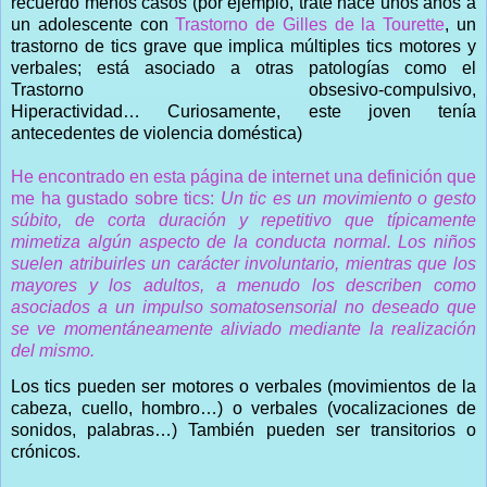
recuerdo menos casos (por ejemplo, traté hace unos años a
un adolescente con
Trastorno de Gilles de la Tourette
, un
trastorno de tics grave que implica múltiples tics motores y
verbales; está asociado a otras patologías como el
Trastorno obsesivo-compulsivo,
Hiperactividad… Curiosamente, este joven tenía
antecedentes de violencia doméstica)
He encontrado en esta página de internet una definición que
me ha gustado sobre tics:
Un tic es un movimiento o gesto
súbito, de corta duración y repetitivo que típicamente
mimetiza algún aspecto de la conducta normal. Los niños
suelen atribuirles un carácter involuntario, mientras que los
mayores y los adultos, a menudo los describen como
asociados a un impulso somatosensorial no deseado que
se ve momentáneamente aliviado mediante la realización
del mismo.
Los tics pueden ser motores o verbales (movimientos de la
cabeza, cuello, hombro…) o verbales (vocalizaciones de
sonidos, palabras…) También pueden ser transitorios o
crónicos.