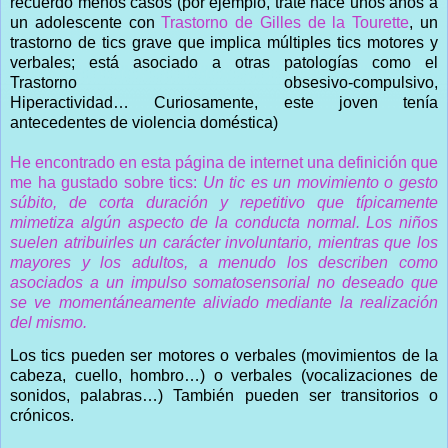
recuerdo menos casos (por ejemplo, traté hace unos años a
un adolescente con
Trastorno de Gilles de la Tourette
, un
trastorno de tics grave que implica múltiples tics motores y
verbales; está asociado a otras patologías como el
Trastorno obsesivo-compulsivo,
Hiperactividad… Curiosamente, este joven tenía
antecedentes de violencia doméstica)
He encontrado en esta página de internet una definición que
me ha gustado sobre tics:
Un tic es un movimiento o gesto
súbito, de corta duración y repetitivo que típicamente
mimetiza algún aspecto de la conducta normal. Los niños
suelen atribuirles un carácter involuntario, mientras que los
mayores y los adultos, a menudo los describen como
asociados a un impulso somatosensorial no deseado que
se ve momentáneamente aliviado mediante la realización
del mismo.
Los tics pueden ser motores o verbales (movimientos de la
cabeza, cuello, hombro…) o verbales (vocalizaciones de
sonidos, palabras…) También pueden ser transitorios o
crónicos.