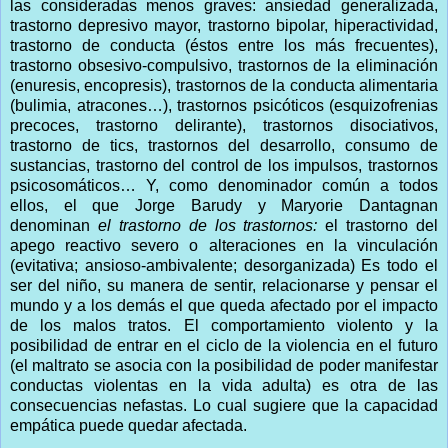
las consideradas menos graves: ansiedad generalizada,
trastorno depresivo mayor, trastorno bipolar, hiperactividad,
trastorno de conducta (éstos entre los más frecuentes),
trastorno obsesivo-compulsivo, trastornos de la eliminación
(enuresis, encopresis), trastornos de la conducta alimentaria
(bulimia, atracones…), trastornos psicóticos (esquizofrenias
precoces, trastorno delirante), trastornos disociativos,
trastorno de tics, trastornos del desarrollo, consumo de
sustancias, trastorno del control de los impulsos, trastornos
psicosomáticos… Y, como denominador común a todos
ellos, el que Jorge Barudy y Maryorie Dantagnan
denominan
el trastorno de los trastornos:
el trastorno del
apego reactivo severo o alteraciones en la vinculación
(evitativa; ansioso-ambivalente; desorganizada) Es todo el
ser del niño, su manera de sentir, relacionarse y pensar el
mundo y a los demás el que queda afectado por el impacto
de los malos tratos. El comportamiento violento y la
posibilidad de entrar en el ciclo de la violencia en el futuro
(el maltrato se asocia con la posibilidad de poder manifestar
conductas violentas en la vida adulta) es otra de las
consecuencias nefastas. Lo cual sugiere que la capacidad
empática puede quedar afectada.