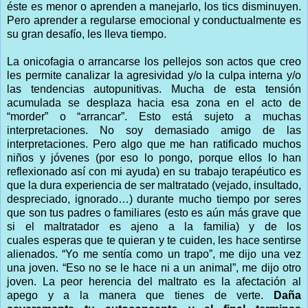
éste es menor o aprenden a manejarlo, los tics disminuyen.
Pero aprender a regularse emocional y conductualmente es
su gran desafío, les lleva tiempo.
La onicofagia o arrancarse los pellejos son actos que creo
les permite canalizar la agresividad y/o la culpa interna y/o
las tendencias autopunitivas. Mucha de esta tensión
acumulada se desplaza hacia esa zona en el acto de
“morder” o “arrancar”. Esto está sujeto a muchas
interpretaciones. No soy demasiado amigo de las
interpretaciones. Pero algo que me han ratificado muchos
niños y jóvenes (por eso lo pongo, porque ellos lo han
reflexionado así con mi ayuda) en su trabajo terapéutico es
que la dura experiencia de ser maltratado (vejado, insultado,
despreciado, ignorado…) durante mucho tiempo por seres
que son tus padres o familiares (esto es aún más grave que
si el maltratador es ajeno a la familia) y de los
cuales esperas que te quieran y te cuiden, les hace sentirse
alienados. “Yo me sentía como un trapo”, me dijo una vez
una joven. “Eso no se le hace ni a un animal”, me dijo otro
joven. La peor herencia del maltrato es la afectación al
apego y a la manera que tienes de verte.
Daña