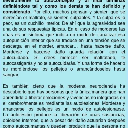
severamente tu autoconcepto y al final terminas
definiéndote tal y como los demás te han definido y
considerado
. Por ello, muchos piensan y sienten que se
merecían el maltrato, se sienten culpables. Y la culpa es lo
peor, es un cuchillo interior. De ahí que la agresividad sea
una de sus respuestas típicas. En el caso de morderse las
uñas es un síntoma que indica un modo de canalizar esa
autopunición interior que se traduce en una tensión que se
descarga en el morder, arrancar… hasta hacerse daño.
Morderse y hacerse daño guarda relación con el
autocuidado. Si crees merecer ser maltratado, te
autocastigarás y no te autocuidarás. Y una forma de hacerlo
es mordiéndose los pellejos o arrancándoselos hasta
sangrar.
Es también cierto que la moderna neurociencia ha
descubierto que hay personas que la única manera que han
aprendido a liberar emociones y vivencias no integradas en
el cerebro/mente es mediante las autolesiones. Morderse y
arrancarse los pellejos es un modo de autolesionarse.
La autolesión produce la liberación de unas sustancias,
opioides internos, que a pesar del daño actuarían después
como autocalmantes y pueden producir que la persona no