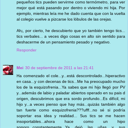
pequeños tics pueden servirme como termómetro, para ver
mejor qué está pasando por dentro o viviendo mi hija. Por
ejemplo, mientras leía me he dado cuenta que con la vuelta
al colegio vuelve a pizcarse los lóbulos de las orejas.
Ah¡, por cierto, he descubierto que yo también tengo tics...
tics verbales... a veces digo cosas en alto sin sentido para
deshacerme de un pensamiento pesado y negativo.
Responder
Mei
30 de septiembre de 2011 a las 21:41
Ha comenzado el cole...y...está descontrolado...hiperactivo
en casa...y con decenas de tics...Me ha preocupado mucho
los de la esquizofrenia...Ya sabes que mi hijo llegó por PV
y...además de labio y paladar abiertos operado en su pais d
origen, descubrimos que era sordo profundo...Es difícil, mi
hijo y...a veces pienso que hay más...quizás también algo
tan fuerte como esquizofrenia???ufff...no sé si podría
soportar esa idea y realidad... Sus tics se me hacen
insoportables...ahora hace como un hipo
sonoro...constantemente...Ya dejó las uñas y sus