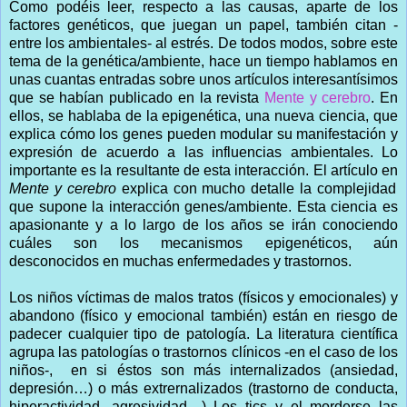
Como podéis leer, respecto a las causas, aparte de los
factores genéticos, que juegan un papel, también citan -
entre los ambientales- al estrés. De todos modos, sobre este
tema de la genética/ambiente, hace un tiempo hablamos en
unas cuantas entradas sobre unos artículos interesantísimos
que se habían publicado en la revista
Mente y cerebro
. En
ellos, se hablaba de la epigenética, una nueva ciencia, que
explica cómo los genes pueden modular su manifestación y
expresión de acuerdo a las influencias ambientales. Lo
importante es la resultante de esta interacción. El artículo en
Mente y cerebro
explica con mucho detalle la complejidad
que supone la interacción genes/ambiente. Esta ciencia es
apasionante y a lo largo de los años se irán conociendo
cuáles son los mecanismos epigenéticos, aún
desconocidos en muchas enfermedades y trastornos.
Los niños víctimas de malos tratos (físicos y emocionales) y
abandono (físico y emocional también) están en riesgo de
padecer cualquier tipo de patología. La literatura científica
agrupa las patologías o trastornos clínicos -en el caso de los
niños-, en si éstos son más internalizados (ansiedad,
depresión…) o más extrernalizados (trastorno de conducta,
hiperactividad, agresividad…) Los tics y el morderse las