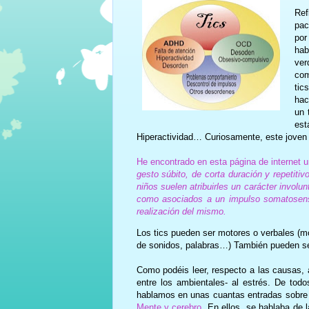
Ref
pac
por
hab
ver
com
tic
hac
un 
est
Hiperactividad… Curiosamente, este joven 
He encontrado en esta página de internet u
gesto súbito, de corta duración y repetit
niños suelen atribuirles un carácter invol
como asociados a un impulso somatosens
realización del mismo.
Los tics pueden ser motores o verbales (m
de sonidos, palabras…) También pueden ser
Como podéis leer, respecto a las causas, a
entre los ambientales- al estrés. De to
hablamos en unas cuantas entradas sobre u
Mente y cerebro
. En ellos, se hablaba de