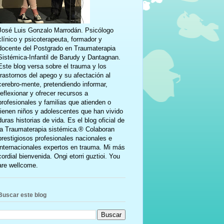
José Luis Gonzalo Marrodán. Psicólogo
clínico y psicoterapeuta, formador y
docente del Postgrado en Traumaterapia
Sistémica-Infantil de Barudy y Dantagnan.
Este blog versa sobre el trauma y los
trastornos del apego y su afectación al
cerebro-mente, pretendiendo informar,
reflexionar y ofrecer recursos a
profesionales y familias que atienden o
tienen niños y adolescentes que han vivido
duras historias de vida. Es el blog oficial de
la Traumaterapia sistémica.® Colaboran
prestigiosos profesionales nacionales e
internacionales expertos en trauma. Mi más
cordial bienvenida. Ongi etorri guztioi. You
are wellcome.
Buscar este blog