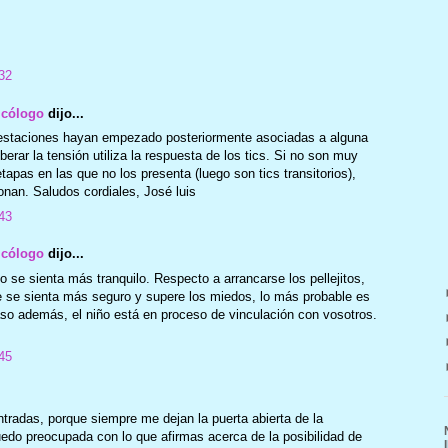
32
icólogo
dijo...
estaciones hayan empezado posteriormente asociadas a alguna
erar la tensión utiliza la respuesta de los tics. Si no son muy
etapas en las que no los presenta (luego son tics transitorios),
nan. Saludos cordiales, José luis
43
icólogo
dijo...
o se sienta más tranquilo. Respecto a arrancarse los pellejitos,
e se sienta más seguro y supere los miedos, lo más probable es
so además, el niño está en proceso de vinculación con vosotros.
45
tradas, porque siempre me dejan la puerta abierta de la
do preocupada con lo que afirmas acerca de la posibilidad de