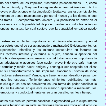
rno del control de los impulsos, trastornos psicosomáticos… Y, como
ue Jorge Barudy y Maryorie Dantagnan denominan
el trastorno de los
severo o alteraciones en la vinculación (evitativa; ansioso-ambivalente;
 manera de sentir, relacionarse y pensar el mundo y a los demás el que
s tratos. El comportamiento violento y la posibilidad de entrar en el
ato se asocia con la posibilidad de poder manifestar conductas violentas
cuencias nefastas. Lo cual sugiere que la capacidad empática puede
 estrés es un factor importante en el desencadenamiento y en el
or estrés que el de ser abandonado o maltratado? Evidentemente, los
periencias infantiles y las mismas constituirse en factores de
ros factores internos y externos al sujeto, causen la aparición del
 los tics desaparezcan -o mejoren con el tratamiento- es importante la
iños adoptados o acogidos (que suelen provenir de otro país; han de
; estudiar y rendir; hacer amigos y conseguir ser aceptado por ellos;
olar su comportamiento y sus impulsos; elaborar su historia de vida;
n factores estresantes? Vamos, que tienen un gran desafío y pasan por
que les estresan. Teniendo unos cimientos debilitados, es más
r ello que los tics se convierten en una forma de poder canalizar la
llo, en las etapas en que éste es menor o aprenden a manejarlo, los
 emocional y conductualmente es su gran desafío, les lleva tiempo.
actos que creo les permite canalizar la agresividad y/o la culpa interna
de esta tensión acumulada se desplaza hacia esa zona en el acto de