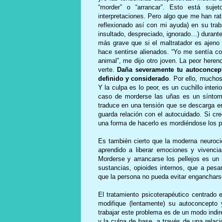
“morder” o “arrancar”. Esto está suj
interpretaciones. Pero algo que me han rat
reflexionado así con mi ayuda) en su trab
insultado, despreciado, ignorado…) durant
más grave que si el maltratador es ajeno 
hace sentirse alienados. “Yo me sentía co
animal”, me dijo otro joven. La peor heren
verte.
Daña severamente tu autoconcepto
definido y considerado
. Por ello, muchos
Y la culpa es lo peor, es un cuchillo inter
caso de morderse las uñas es un síntoma
traduce en una tensión que se descarga e
guarda relación con el autocuidado. Si cr
una forma de hacerlo es mordiéndose los pe
Es también cierto que la moderna neuroc
aprendido a liberar emociones y vivenci
Morderse y arrancarse los pellejos es un 
sustancias, opioides internos, que a pes
que la persona no pueda evitar enganchar
El tratamiento psicoterapéutico centrado
modifique (lentamente) su autoconcepto 
trabajar este problema es de un modo indir
y la culpa de base, a través de una relaci