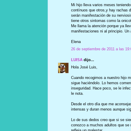
Mi hijo lleva varios meses teniend
contínuos que otros,y hay rachas 
serán manifestación de su nerviosi
tiene otros sintomas como la onico
Me llama la atención porque ya lle
manifestaciones ni al principio. Un
Elena
26 de septiembre de 2011 a las 19:
LUISA
dijo...
Hola José Luis,
Cuando recogimos a nuestro hijo me
sigue haciéndolo. Lo hemos comen
inseguridad. Hace poco, se le infec
le nota.
Desde el otro día que me aconsejas
intensas y duran menos aunque sig
Lo de sus dedos creo que si se s
conozco a muchos adultos que se m
refleja un malestar.