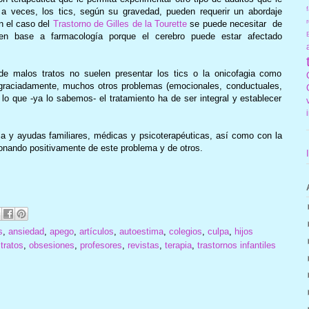
f
 veces, los tics, según su gravedad, pueden requerir un abordaje
r
n el caso del
Trastorno de Gilles de la Tourette
se puede necesitar de
a) en base a farmacología porque el cerebro puede estar afectado
e malos tratos no suelen presentar los tics o la onicofagia como
sgraciadamente, muchos otros problemas (emocionales, conductuales,
or lo que -ya lo sabemos- el tratamiento ha de ser integral y establecer
a y ayudas familiares, médicas y psicoterapéuticas, así como con la
ionando positivamente de este problema y de otros.
s
,
ansiedad
,
apego
,
artículos
,
autoestima
,
colegios
,
culpa
,
hijos
tratos
,
obsesiones
,
profesores
,
revistas
,
terapia
,
trastornos infantiles