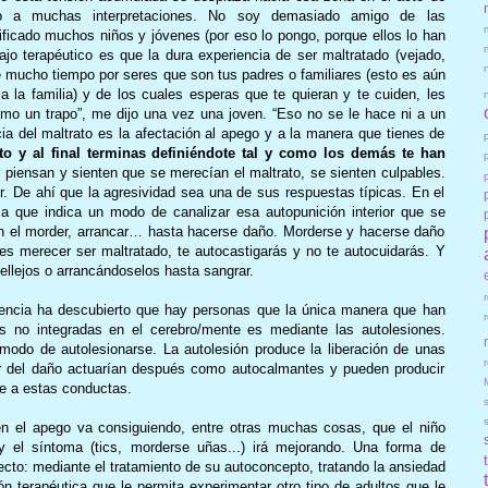
eto a muchas interpretaciones. No soy demasiado amigo de las
ificado muchos niños y jóvenes (por eso lo pongo, porque ellos lo han
ajo terapéutico es que la dura experiencia de ser maltratado (vejado,
e mucho tiempo por seres que son tus padres o familiares (esto es aún
a la familia) y de los cuales esperas que te quieran y te cuiden, les
mo un trapo”, me dijo una vez una joven. “Eso no se le hace ni a un
cia del maltrato es la afectación al apego y a la manera que tienes de
 y al final terminas definiéndote tal y como los demás te han
 piensan y sienten que se merecían el maltrato, se sienten culpables.
ior. De ahí que la agresividad sea una de sus respuestas típicas. En el
 que indica un modo de canalizar esa autopunición interior que se
n el morder, arrancar… hasta hacerse daño. Morderse y hacerse daño
ees merecer ser maltratado, te autocastigarás y no te autocuidarás. Y
llejos o arrancándoselos hasta sangrar.
iencia ha descubierto que hay personas que la única manera que han
as no integradas en el cerebro/mente es mediante las autolesiones.
modo de autolesionarse. La autolesión produce la liberación de unas
r
ar del daño actuarían después como autocalmantes y pueden producir
se a estas conductas.
 en el apego va consiguiendo, entre otras muchas cosas, que el niño
y el síntoma (tics, morderse uñas...) irá mejorando. Una forma de
ecto: mediante el tratamiento de su autoconcepto, tratando la ansiedad
ón terapéutica que le permita experimentar otro tipo de adultos que le