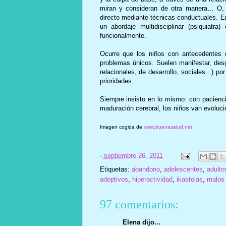
miran y consideran de otra manera… O, a
directo mediante técnicas conductuales. E
un abordaje multidisciplinar (psiquiatr
funcionalmente.
Ocurre que los niños con antecedentes d
problemas únicos. Suelen manifestar, de
relacionales, de desarrollo, sociales...) p
prioridades.
Siempre insisto en lo mismo: con pacienci
maduración cerebral, los niños van evoluc
Imagen cogida de
www.buenasalud.net
-
septiembre 26, 2011
Etiquetas:
abandono
,
adolescentes
,
adulto
adoptivos
,
hiperactividad
,
ikastolas
,
malos 
97 comentarios:
Elena dijo...