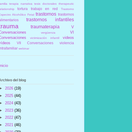
amilia
terapia narrativa
tesis doctorales
therapeutic
tortura
trabajo en red
elationship
Trastorno
trastornos
trastornos
Espectro Alcohólico Fetal
trastornos infantiles
alimentarios
trauma
traumaterapia
V
Conversaciones
VI
vergüenza
Conversaciones
videos
victimización infantil
vídeos
VII Conversaciones
violencia
intrafamiliar
webinar
Inicio
Archivo del blog
►
2026
(19)
►
2025
(44)
►
2024
(43)
►
2023
(36)
►
2022
(47)
►
2021
(46)