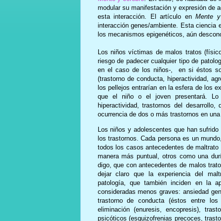
modular su manifestación y expresión de ac
esta interacción. El artículo en
Mente y 
interacción genes/ambiente. Esta ciencia 
los mecanismos epigenéticos, aún descon
Los niños víctimas de malos tratos (físi
riesgo de padecer cualquier tipo de patologí
en el caso de los niños-, en si éstos s
(trastorno de conducta, hiperactividad, ag
los pellejos entrarían en la esfera de los e
que el niño o el joven presentará. Lo
hiperactividad, trastornos del desarroll
ocurrencia de dos o más trastornos en una
Los niños y adolescentes que han sufrido
los trastornos. Cada persona es un mundo,
todos los casos antecedentes de maltrato 
manera más puntual, otros como una durí
digo, que con antecedentes de malos trato
dejar claro que la experiencia del malt
patología, que también inciden en la a
consideradas menos graves: ansiedad genera
trastorno de conducta (éstos entre los 
eliminación (enuresis, encopresis), tras
psicóticos (esquizofrenias precoces, trastor