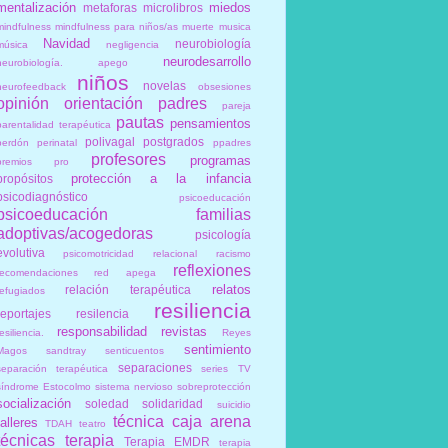
mentalización
miedos
metaforas
microlibros
mindfulness
mindfulness para niños/as
muerte
musica
Navidad
neurobiología
música
negligencia
neurodesarrollo
neurobiología. apego
niños
novelas
neurofeedback
obsesiones
opinión
orientación
padres
pareja
pautas
pensamientos
parentalidad terapéutica
polivagal
postgrados
perdón
perinatal
ppadres
profesores
programas
premios
pro
protección a la infancia
propósitos
psicodiagnóstico
psicoeducación
psicoeducación familias
adoptivas/acogedoras
psicología
evolutiva
psicomotricidad relacional
racismo
reflexiones
recomendaciones
red apega
relatos
relación terapéutica
refugiados
resiliencia
reportajes
resilencia
responsabilidad
revistas
esiliencia.
Reyes
sentimiento
Magos
sandtray
senticuentos
separaciones
separación terapéutica
series TV
síndrome Estocolmo
sistema nervioso
sobreprotección
socialización
soledad
solidaridad
suicidio
técnica caja arena
talleres
TDAH
teatro
técnicas
terapia
Terapia EMDR
terapia