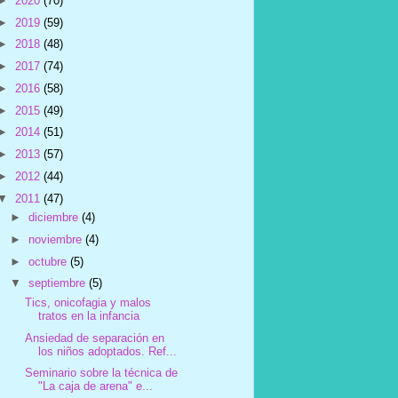
►
2020
(70)
►
2019
(59)
►
2018
(48)
►
2017
(74)
►
2016
(58)
►
2015
(49)
►
2014
(51)
►
2013
(57)
►
2012
(44)
▼
2011
(47)
►
diciembre
(4)
►
noviembre
(4)
►
octubre
(5)
▼
septiembre
(5)
Tics, onicofagia y malos
tratos en la infancia
Ansiedad de separación en
los niños adoptados. Ref...
Seminario sobre la técnica de
"La caja de arena" e...