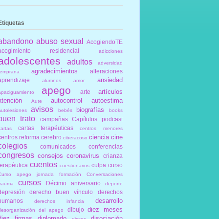
Etiquetas
abandono
abuso sexual
AcogiendoTE
acogimiento residencial
adicciones
adolescentes
adultos
adversidad
agradecimientos
alteraciones
temprana
ansiedad
aprendizaje
alumnos
amor
apego
artículos
arte
apaciguamiento
atención
autocontrol
autoestima
Aute
avisos
biografías
autolesiones
bebés
books
buen trato
campañas
Capítulos podcast
cartas terapéuticas
cartas
centros menores
ciencia
cine
centros reforma
cerebro
ciberacoso
colegios
comunicados
conferencias
congresos
consejos
coronavirus
crianza
cuentos
terapéutica
culpa
curso
cuestionarios
Curso apego jornada formación Conversaciones
cursos
Décimo aniversario
trauma
deporte
depresión
derecho buen vínculo
derechos
desarrollo
humanos
derechos infancia
diez meses
dibujo
desorganización del apego
diez firmas
diplomado
disociación
discos