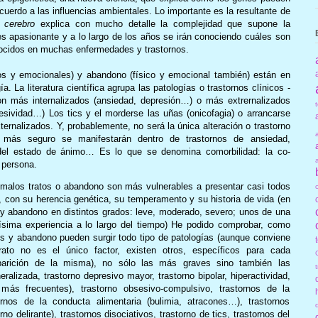
uerdo a las influencias ambientales. Lo importante es la resultante de
cerebro
explica con mucho detalle la complejidad que supone la
es apasionante y a lo largo de los años se irán conociendo cuáles son
ocidos en muchas enfermedades y trastornos.
cos y emocionales) y abandono (físico y emocional también) están en
a. La literatura científica agrupa las patologías o trastornos clínicos -
on más internalizados (ansiedad, depresión…) o más extrernalizados
resividad…) Los tics y el morderse las uñas (onicofagia) o arrancarse
xternalizados. Y, probablemente, no será la única alteración o trastorno
 más seguro se manifestarán dentro de trastornos de ansiedad,
o, del estado de ánimo… Es lo que se denomina comorbilidad: la co-
 persona.
 malos tratos o abandono son más vulnerables a presentar casi todos
 con su herencia genética, su temperamento y su historia de vida (en
y abandono en distintos grados: leve, moderado, severo; unos de una
sima experiencia a lo largo del tiempo) He podido comprobar, como
s y abandono pueden surgir todo tipo de patologías (aunque conviene
rato no es el único factor, existen otros, específicos para cada
parición de la misma), no sólo las más graves sino también las
lizada, trastorno depresivo mayor, trastorno bipolar, hiperactividad,
más frecuentes), trastorno obsesivo-compulsivo, trastornos de la
tornos de la conducta alimentaria (bulimia, atracones…), trastornos
no delirante), trastornos disociativos, trastorno de tics, trastornos del