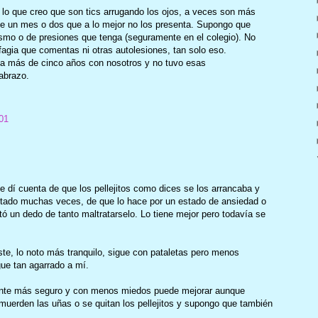
o lo que creo que son tics arrugando los ojos, a veces son más
de un mes o dos que a lo mejor no los presenta. Supongo que
smo o de presiones que tenga (seguramente en el colegio). No
fagia que comentas ni otras autolesiones, tan solo eso.
va más de cinco años con nosotros y no tuvo esas
 abrazo.
01
 dí cuenta de que los pellejitos como dices se los arrancaba y
tado muchas veces, de que lo hace por un estado de ansiedad o
tó un dedo de tanto maltratarselo. Lo tiene mejor pero todavía se
te, lo noto más tranquilo, sigue con pataletas pero menos
ue tan agarrado a mí.
iente más seguro y con menos miedos puede mejorar aunque
uerden las uñas o se quitan los pellejitos y supongo que también