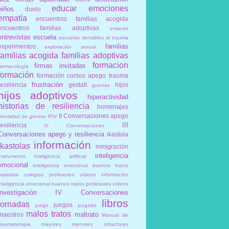
educar
emociones
niños
duelo
empatía
encuentros familias acogida
encuentros familias adoptivas
enlaces
entrevistas
escuela
escuelas sensibles al trauma
familias
experimentos
explotación sexual
familias acogida
familias adoptivas
formacion
firmas invitadas
farmacología
formación
formación cursos apego trauma
frustración
resiliencia
gestalt
hijos
guerras
hijos adoptivos
hiperactividad
historias de resiliencia
homenajes
II Conversaciones apego
identidad de género
IFIV
III
resiliencia
III Conversaciones
Conversaciones apego y resiliencia
ikastola
información
ikastolas
inmigración
inteligencia
instrumento
inteligencia artificial
emocional
inteligencia emocional buenos tratos
ikastolas colegios profesores vídeos información
inteligencia emocional buenos tratos profesores vídeos
investigación
IV Conversaciones
libros
jornadas
juegos
juego
juzgado
malos tratos
maltrato
maestros
Manual de
traumaterapia
mayores
menores infractores