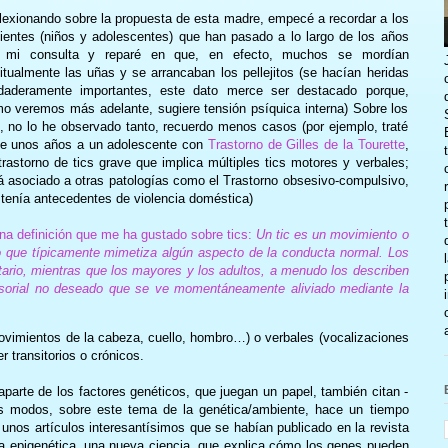
lexionando sobre la propuesta de esta madre, empecé a recordar a los
ientes (niños y adolescentes) que han pasado a lo largo de los años
 mi consulta y reparé en que, en efecto, muchos se mordían
itualmente las uñas y se arrancaban los pellejitos (se hacían heridas
daderamente importantes, este dato merce ser destacado porque,
o veremos más adelante, sugiere tensión psíquica interna) Sobre los
s, no lo he observado tanto, recuerdo menos casos (por ejemplo, traté
e unos años a un adolescente con
Trastorno de Gilles de la Tourette
,
trastorno de tics grave que implica múltiples tics motores y verbales;
á asociado a otras patologías como el Trastorno obsesivo-compulsivo,
tenía antecedentes de violencia doméstica)
na definición que me ha gustado sobre tics:
Un tic es un movimiento o
ivo que típicamente mimetiza algún aspecto de la conducta normal. Los
untario, mientras que los mayores y los adultos, a menudo los describen
orial no deseado que se ve momentáneamente aliviado mediante la
ovimientos de la cabeza, cuello, hombro…) o verbales (vocalizaciones
 transitorios o crónicos.
parte de los factores genéticos, que juegan un papel, también citan -
dos modos, sobre este tema de la genética/ambiente, hace un tiempo
nos artículos interesantísimos que se habían publicado en la revista
 la epigenética, una nueva ciencia, que explica cómo los genes pueden