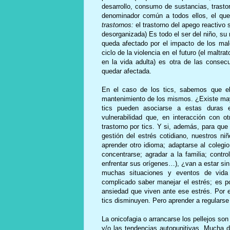
desarrollo, consumo de sustancias, trasto
denominador común a todos ellos, el q
trastornos:
el trastorno del apego reactivo 
desorganizada) Es todo el ser del niño, su
queda afectado por el impacto de los malo
ciclo de la violencia en el futuro (el maltr
en la vida adulta) es otra de las conse
quedar afectada.
En el caso de los tics, sabemos que el
mantenimiento de los mismos. ¿Existe may
tics pueden asociarse a estas duras ex
vulnerabilidad que, en interacción con ot
trastorno por tics. Y si, además, para que
gestión del estrés cotidiano, nuestros n
aprender otro idioma; adaptarse al colegio
concentrarse; agradar a la familia; contr
enfrentar sus orígenes…), ¿van a estar si
muchas situaciones y eventos de vida 
complicado saber manejar el estrés; es po
ansiedad que viven ante ese estrés. Por e
tics disminuyen. Pero aprender a regularse
La onicofagia o arrancarse los pellejos son 
y/o las tendencias autopunitivas. Mucha 