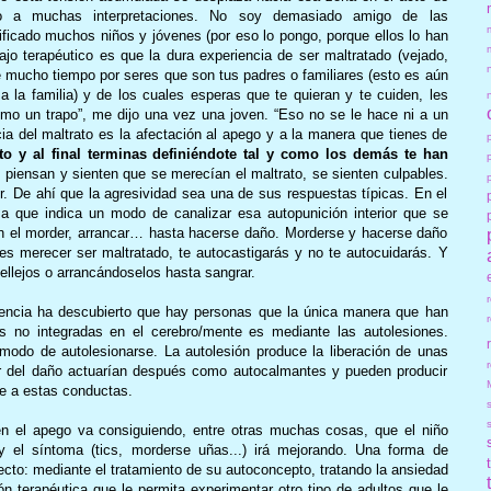
eto a muchas interpretaciones. No soy demasiado amigo de las
ificado muchos niños y jóvenes (por eso lo pongo, porque ellos lo han
ajo terapéutico es que la dura experiencia de ser maltratado (vejado,
e mucho tiempo por seres que son tus padres o familiares (esto es aún
a la familia) y de los cuales esperas que te quieran y te cuiden, les
mo un trapo”, me dijo una vez una joven. “Eso no se le hace ni a un
cia del maltrato es la afectación al apego y a la manera que tienes de
 y al final terminas definiéndote tal y como los demás te han
 piensan y sienten que se merecían el maltrato, se sienten culpables.
ior. De ahí que la agresividad sea una de sus respuestas típicas. En el
 que indica un modo de canalizar esa autopunición interior que se
n el morder, arrancar… hasta hacerse daño. Morderse y hacerse daño
ees merecer ser maltratado, te autocastigarás y no te autocuidarás. Y
llejos o arrancándoselos hasta sangrar.
iencia ha descubierto que hay personas que la única manera que han
as no integradas en el cerebro/mente es mediante las autolesiones.
modo de autolesionarse. La autolesión produce la liberación de unas
r
ar del daño actuarían después como autocalmantes y pueden producir
se a estas conductas.
 en el apego va consiguiendo, entre otras muchas cosas, que el niño
y el síntoma (tics, morderse uñas...) irá mejorando. Una forma de
ecto: mediante el tratamiento de su autoconcepto, tratando la ansiedad
ón terapéutica que le permita experimentar otro tipo de adultos que le