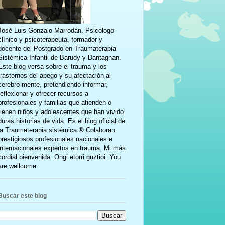
José Luis Gonzalo Marrodán. Psicólogo
clínico y psicoterapeuta, formador y
docente del Postgrado en Traumaterapia
Sistémica-Infantil de Barudy y Dantagnan.
Este blog versa sobre el trauma y los
trastornos del apego y su afectación al
cerebro-mente, pretendiendo informar,
reflexionar y ofrecer recursos a
profesionales y familias que atienden o
tienen niños y adolescentes que han vivido
duras historias de vida. Es el blog oficial de
la Traumaterapia sistémica.® Colaboran
prestigiosos profesionales nacionales e
internacionales expertos en trauma. Mi más
cordial bienvenida. Ongi etorri guztioi. You
are wellcome.
Buscar este blog