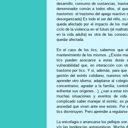
desarrollo, consumo de sustancias, trasto
denominador común a todos ellos, el q
trastornos:
el trastorno del apego reactivo 
desorganizada) Es todo el ser del niño, su
queda afectado por el impacto de los malo
ciclo de la violencia en el futuro (el maltr
en la vida adulta) es otra de las conse
quedar afectada.
En el caso de los tics, sabemos que el
mantenimiento de los mismos. ¿Existe may
tics pueden asociarse a estas duras ex
vulnerabilidad que, en interacción con ot
trastorno por tics. Y si, además, para que
gestión del estrés cotidiano, nuestros n
aprender otro idioma; adaptarse al colegio
concentrarse; agradar a la familia; contr
enfrentar sus orígenes…), ¿van a estar si
muchas situaciones y eventos de vida 
complicado saber manejar el estrés; es po
ansiedad que viven ante ese estrés. Por e
tics disminuyen. Pero aprender a regularse
La onicofagia o arrancarse los pellejos son 
y/o las tendencias autopunitivas. Mucha 