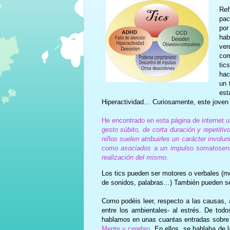
Ref
pac
por
hab
ver
com
tic
hac
un 
est
Hiperactividad… Curiosamente, este joven 
He encontrado en esta página de internet u
gesto súbito, de corta duración y repetit
niños suelen atribuirles un carácter invol
como asociados a un impulso somatosens
realización del mismo.
Los tics pueden ser motores o verbales (m
de sonidos, palabras…) También pueden ser
Como podéis leer, respecto a las causas, a
entre los ambientales- al estrés. De to
hablamos en unas cuantas entradas sobre u
Mente y cerebro
. En ellos, se hablaba de