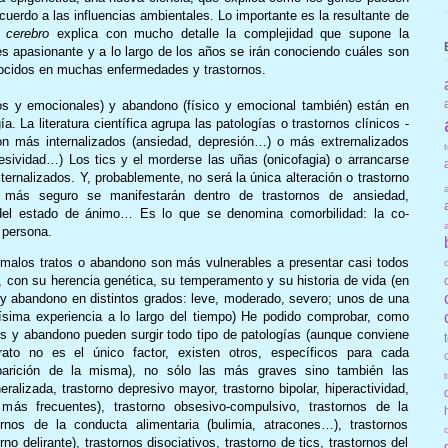
uerdo a las influencias ambientales. Lo importante es la resultante de
cerebro
explica con mucho detalle la complejidad que supone la
es apasionante y a lo largo de los años se irán conociendo cuáles son
ocidos en muchas enfermedades y trastornos.
cos y emocionales) y abandono (físico y emocional también) están en
a. La literatura científica agrupa las patologías o trastornos clínicos -
on más internalizados (ansiedad, depresión…) o más extrernalizados
resividad…) Los tics y el morderse las uñas (onicofagia) o arrancarse
xternalizados. Y, probablemente, no será la única alteración o trastorno
 más seguro se manifestarán dentro de trastornos de ansiedad,
o, del estado de ánimo… Es lo que se denomina comorbilidad: la co-
 persona.
 malos tratos o abandono son más vulnerables a presentar casi todos
 con su herencia genética, su temperamento y su historia de vida (en
y abandono en distintos grados: leve, moderado, severo; unos de una
sima experiencia a lo largo del tiempo) He podido comprobar, como
s y abandono pueden surgir todo tipo de patologías (aunque conviene
rato no es el único factor, existen otros, específicos para cada
parición de la misma), no sólo las más graves sino también las
lizada, trastorno depresivo mayor, trastorno bipolar, hiperactividad,
más frecuentes), trastorno obsesivo-compulsivo, trastornos de la
tornos de la conducta alimentaria (bulimia, atracones…), trastornos
no delirante), trastornos disociativos, trastorno de tics, trastornos del