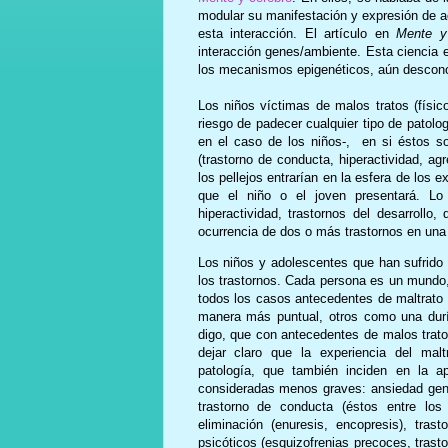
modular su manifestación y expresión de ac
esta interacción. El artículo en
Mente y 
interacción genes/ambiente. Esta ciencia 
los mecanismos epigenéticos, aún descon
Los niños víctimas de malos tratos (físi
riesgo de padecer cualquier tipo de patologí
en el caso de los niños-, en si éstos s
(trastorno de conducta, hiperactividad, ag
los pellejos entrarían en la esfera de los e
que el niño o el joven presentará. Lo
hiperactividad, trastornos del desarroll
ocurrencia de dos o más trastornos en una
Los niños y adolescentes que han sufrido
los trastornos. Cada persona es un mundo,
todos los casos antecedentes de maltrato 
manera más puntual, otros como una durí
digo, que con antecedentes de malos trato
dejar claro que la experiencia del malt
patología, que también inciden en la a
consideradas menos graves: ansiedad genera
trastorno de conducta (éstos entre los 
eliminación (enuresis, encopresis), tras
psicóticos (esquizofrenias precoces, trastor