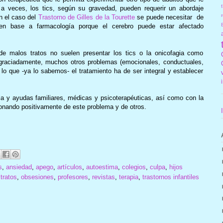
f
 veces, los tics, según su gravedad, pueden requerir un abordaje
r
n el caso del
Trastorno de Gilles de la Tourette
se puede necesitar de
a) en base a farmacología porque el cerebro puede estar afectado
e malos tratos no suelen presentar los tics o la onicofagia como
sgraciadamente, muchos otros problemas (emocionales, conductuales,
or lo que -ya lo sabemos- el tratamiento ha de ser integral y establecer
a y ayudas familiares, médicas y psicoterapéuticas, así como con la
ionando positivamente de este problema y de otros.
s
,
ansiedad
,
apego
,
artículos
,
autoestima
,
colegios
,
culpa
,
hijos
tratos
,
obsesiones
,
profesores
,
revistas
,
terapia
,
trastornos infantiles