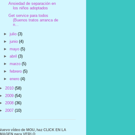
Ansiedad de separación en
los niños adoptados
Get service para todos
(Buenos tratos arranca de
n...
►
julio
(3)
►
junio
(4)
►
mayo
(5)
►
abril
(3)
►
marzo
(5)
►
febrero
(5)
►
enero
(4)
►
2010
(58)
►
2009
(54)
►
2008
(36)
►
2007
(10)
Nuevo vídeo de MOU, haz CLICK EN LA
IMAGEN para VERLO