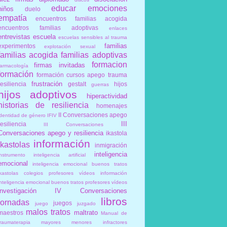
educar
emociones
niños
duelo
empatía
encuentros familias acogida
encuentros familias adoptivas
enlaces
entrevistas
escuela
escuelas sensibles al trauma
familias
experimentos
explotación sexual
familias acogida
familias adoptivas
formacion
firmas invitadas
farmacología
formación
formación cursos apego trauma
frustración
resiliencia
gestalt
hijos
guerras
hijos adoptivos
hiperactividad
historias de resiliencia
homenajes
II Conversaciones apego
identidad de género
IFIV
III
resiliencia
III Conversaciones
Conversaciones apego y resiliencia
ikastola
información
ikastolas
inmigración
inteligencia
instrumento
inteligencia artificial
emocional
inteligencia emocional buenos tratos
ikastolas colegios profesores vídeos información
inteligencia emocional buenos tratos profesores vídeos
investigación
IV Conversaciones
libros
jornadas
juegos
juego
juzgado
malos tratos
maltrato
maestros
Manual de
traumaterapia
mayores
menores infractores