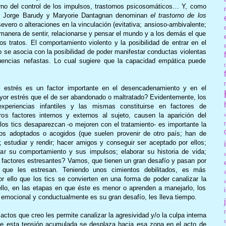
rno del control de los impulsos, trastornos psicosomáticos… Y, como
ue Jorge Barudy y Maryorie Dantagnan denominan
el trastorno de los
severo o alteraciones en la vinculación (evitativa; ansioso-ambivalente;
 manera de sentir, relacionarse y pensar el mundo y a los demás el que
s tratos. El comportamiento violento y la posibilidad de entrar en el
ato se asocia con la posibilidad de poder manifestar conductas violentas
cuencias nefastas. Lo cual sugiere que la capacidad empática puede
 estrés es un factor importante en el desencadenamiento y en el
or estrés que el de ser abandonado o maltratado? Evidentemente, los
periencias infantiles y las mismas constituirse en factores de
ros factores internos y externos al sujeto, causen la aparición del
 los tics desaparezcan -o mejoren con el tratamiento- es importante la
iños adoptados o acogidos (que suelen provenir de otro país; han de
; estudiar y rendir; hacer amigos y conseguir ser aceptado por ellos;
olar su comportamiento y sus impulsos; elaborar su historia de vida;
n factores estresantes? Vamos, que tienen un gran desafío y pasan por
que les estresan. Teniendo unos cimientos debilitados, es más
r ello que los tics se convierten en una forma de poder canalizar la
llo, en las etapas en que éste es menor o aprenden a manejarlo, los
 emocional y conductualmente es su gran desafío, les lleva tiempo.
actos que creo les permite canalizar la agresividad y/o la culpa interna
de esta tensión acumulada se desplaza hacia esa zona en el acto de