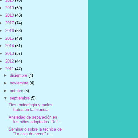
►
2020
(70)
►
2019
(59)
►
2018
(48)
►
2017
(74)
►
2016
(58)
►
2015
(49)
►
2014
(51)
►
2013
(57)
►
2012
(44)
▼
2011
(47)
►
diciembre
(4)
►
noviembre
(4)
►
octubre
(5)
▼
septiembre
(5)
Tics, onicofagia y malos
tratos en la infancia
Ansiedad de separación en
los niños adoptados. Ref...
Seminario sobre la técnica de
"La caja de arena" e...