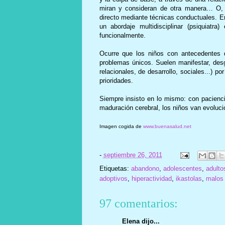
miran y consideran de otra manera… O, a
directo mediante técnicas conductuales. E
un abordaje multidisciplinar (psiquiatr
funcionalmente.
Ocurre que los niños con antecedentes d
problemas únicos. Suelen manifestar, de
relacionales, de desarrollo, sociales...) p
prioridades.
Siempre insisto en lo mismo: con pacienci
maduración cerebral, los niños van evoluc
Imagen cogida de
www.buenasalud.net
-
septiembre 26, 2011
Etiquetas:
abandono
,
adolescentes
,
adulto
adoptivos
,
hiperactividad
,
ikastolas
,
malos 
97 comentarios:
Elena dijo...