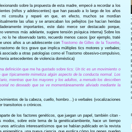
lexionando sobre la propuesta de esta madre, empecé a recordar a los
ientes (niños y adolescentes) que han pasado a lo largo de los años
 mi consulta y reparé en que, en efecto, muchos se mordían
itualmente las uñas y se arrancaban los pellejitos (se hacían heridas
daderamente importantes, este dato merce ser destacado porque,
o veremos más adelante, sugiere tensión psíquica interna) Sobre los
s, no lo he observado tanto, recuerdo menos casos (por ejemplo, traté
e unos años a un adolescente con
Trastorno de Gilles de la Tourette
,
trastorno de tics grave que implica múltiples tics motores y verbales;
á asociado a otras patologías como el Trastorno obsesivo-compulsivo,
tenía antecedentes de violencia doméstica)
na definición que me ha gustado sobre tics:
Un tic es un movimiento o
ivo que típicamente mimetiza algún aspecto de la conducta normal. Los
untario, mientras que los mayores y los adultos, a menudo los describen
orial no deseado que se ve momentáneamente aliviado mediante la
ovimientos de la cabeza, cuello, hombro…) o verbales (vocalizaciones
 transitorios o crónicos.
parte de los factores genéticos, que juegan un papel, también citan -
dos modos, sobre este tema de la genética/ambiente, hace un tiempo
nos artículos interesantísimos que se habían publicado en la revista
 la epigenética, una nueva ciencia, que explica cómo los genes pueden