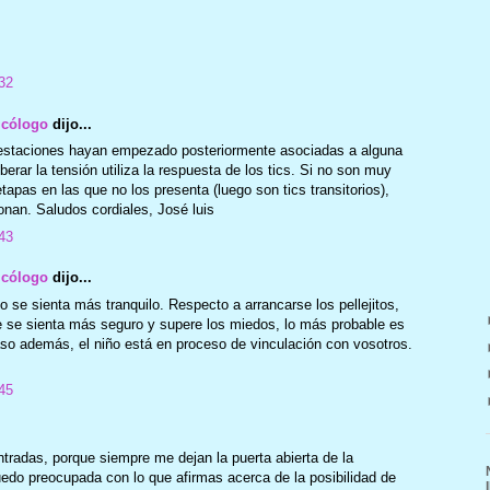
32
icólogo
dijo...
estaciones hayan empezado posteriormente asociadas a alguna
erar la tensión utiliza la respuesta de los tics. Si no son muy
etapas en las que no los presenta (luego son tics transitorios),
nan. Saludos cordiales, José luis
43
icólogo
dijo...
o se sienta más tranquilo. Respecto a arrancarse los pellejitos,
e se sienta más seguro y supere los miedos, lo más probable es
so además, el niño está en proceso de vinculación con vosotros.
45
tradas, porque siempre me dejan la puerta abierta de la
do preocupada con lo que afirmas acerca de la posibilidad de