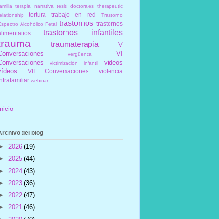
amilia
terapia narrativa
tesis doctorales
therapeutic
tortura
trabajo en red
elationship
Trastorno
trastornos
trastornos
Espectro Alcohólico Fetal
trastornos infantiles
alimentarios
trauma
traumaterapia
V
Conversaciones
VI
vergüenza
Conversaciones
videos
victimización infantil
vídeos
VII Conversaciones
violencia
intrafamiliar
webinar
Inicio
Archivo del blog
►
2026
(19)
►
2025
(44)
►
2024
(43)
►
2023
(36)
►
2022
(47)
►
2021
(46)