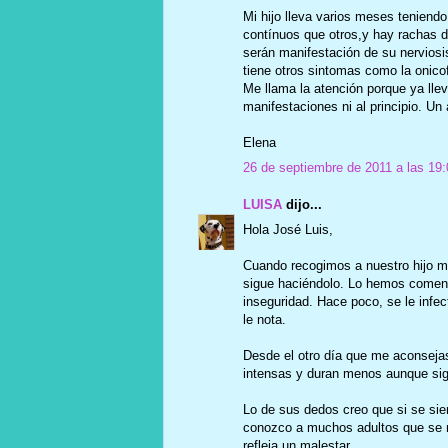
Mi hijo lleva varios meses teniend
contínuos que otros,y hay rachas 
serán manifestación de su nerviosi
tiene otros sintomas como la onico
Me llama la atención porque ya lle
manifestaciones ni al principio. Un
Elena
26 de septiembre de 2011 a las 19:
LUISA
dijo...
Hola José Luis,
Cuando recogimos a nuestro hijo me
sigue haciéndolo. Lo hemos comen
inseguridad. Hace poco, se le infec
le nota.
Desde el otro día que me aconsejas
intensas y duran menos aunque sig
Lo de sus dedos creo que si se s
conozco a muchos adultos que se m
refleja un malestar.