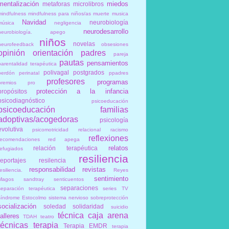
mentalización
miedos
metaforas
microlibros
mindfulness
mindfulness para niños/as
muerte
musica
Navidad
neurobiología
música
negligencia
neurodesarrollo
neurobiología. apego
niños
novelas
neurofeedback
obsesiones
opinión
orientación
padres
pareja
pautas
pensamientos
parentalidad terapéutica
polivagal
postgrados
perdón
perinatal
ppadres
profesores
programas
premios
pro
protección a la infancia
propósitos
psicodiagnóstico
psicoeducación
psicoeducación familias
adoptivas/acogedoras
psicología
evolutiva
psicomotricidad relacional
racismo
reflexiones
recomendaciones
red apega
relatos
relación terapéutica
refugiados
resiliencia
reportajes
resilencia
responsabilidad
revistas
esiliencia.
Reyes
sentimiento
Magos
sandtray
senticuentos
separaciones
separación terapéutica
series TV
síndrome Estocolmo
sistema nervioso
sobreprotección
socialización
soledad
solidaridad
suicidio
técnica caja arena
talleres
TDAH
teatro
técnicas
terapia
Terapia EMDR
terapia