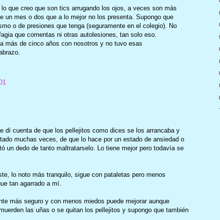
o lo que creo que son tics arrugando los ojos, a veces son más
de un mes o dos que a lo mejor no los presenta. Supongo que
smo o de presiones que tenga (seguramente en el colegio). No
fagia que comentas ni otras autolesiones, tan solo eso.
va más de cinco años con nosotros y no tuvo esas
 abrazo.
01
 dí cuenta de que los pellejitos como dices se los arrancaba y
tado muchas veces, de que lo hace por un estado de ansiedad o
tó un dedo de tanto maltratarselo. Lo tiene mejor pero todavía se
te, lo noto más tranquilo, sigue con pataletas pero menos
ue tan agarrado a mí.
iente más seguro y con menos miedos puede mejorar aunque
uerden las uñas o se quitan los pellejitos y supongo que también