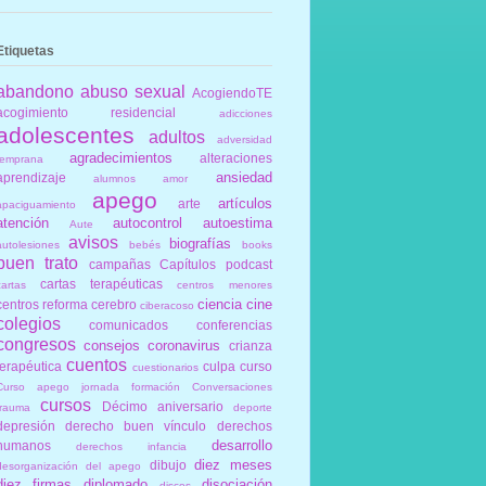
Etiquetas
abandono
abuso sexual
AcogiendoTE
acogimiento residencial
adicciones
adolescentes
adultos
adversidad
agradecimientos
alteraciones
temprana
ansiedad
aprendizaje
alumnos
amor
apego
artículos
arte
apaciguamiento
atención
autocontrol
autoestima
Aute
avisos
biografías
autolesiones
bebés
books
buen trato
campañas
Capítulos podcast
cartas terapéuticas
cartas
centros menores
ciencia
cine
centros reforma
cerebro
ciberacoso
colegios
comunicados
conferencias
congresos
consejos
coronavirus
crianza
cuentos
terapéutica
culpa
curso
cuestionarios
Curso apego jornada formación Conversaciones
cursos
Décimo aniversario
trauma
deporte
depresión
derecho buen vínculo
derechos
desarrollo
humanos
derechos infancia
diez meses
dibujo
desorganización del apego
diez firmas
diplomado
disociación
discos