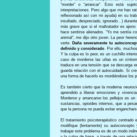
“morder” o “arrancar”. Esto está suj
interpretaciones. Pero algo que me han rat
reflexionado así con mi ayuda) en su trab
insultado, despreciado, ignorado…) durant
más grave que si el maltratador es ajeno 
hace sentirse alienados. “Yo me sentía co
animal”, me dijo otro joven. La peor heren
verte.
Daña severamente tu autoconcepto
definido y considerado
. Por ello, muchos
Y la culpa es lo peor, es un cuchillo inter
caso de morderse las uñas es un síntoma
traduce en una tensión que se descarga e
guarda relación con el autocuidado. Si cr
una forma de hacerlo es mordiéndose los pe
Es también cierto que la moderna neuroc
aprendido a liberar emociones y vivenci
Morderse y arrancarse los pellejos es un 
sustancias, opioides internos, que a pes
que la persona no pueda evitar enganchar
El tratamiento psicoterapéutico centrado
modifique (lentamente) su autoconcepto 
trabajar este problema es de un modo indir
y la culpa de base, a través de una relaci