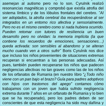
asemejan al autismo pero no lo son. Cyrulnik realizó
resonancias magnéticas y comprobó que existía atrofia del
sistema límbico y de los lóbulos frontales del cerebro.
"Al
ser adoptados, la atrofia cerebral iba recuperándose al ser
integrados en un entorno rico afectiva y sensorialmente.
Pero no es el mismo cerebro como si nada hubiera ocurrido.
Pueden retomar con tutores de resiliencia un buen
desarrollo pero no olvidan: la memoria implícita (la que
contiene los recuerdos de emociones, sensaciones…)
queda activada: son sensibles al abandono y se alteran
mucho cuando ven a otros sufrir"
Boris Cyrulnik nos dice
que incluso los niños provenientes de situaciones extremas
recuperan si encuentran a las personas adecuadas. Así
pues, también pueden recuperarse los niños que padecen
negligencias afectivas no tan graves como las de los niños
de los orfanatos de Rumania (en nuestro libro
“¿Todo niño
viene con un pan bajo el brazo? Guía para padres adoptivos
con hijos con trastornos del apego”
contamos cómo
trabajamos con un joven que había sufrido negligencia
extrema durante 7 años en un orfanato de Rumania y lo bien
que se ha recuperado), pero los padres deben de ser
conscientes de que esta negligencia ha sido muy dañina y