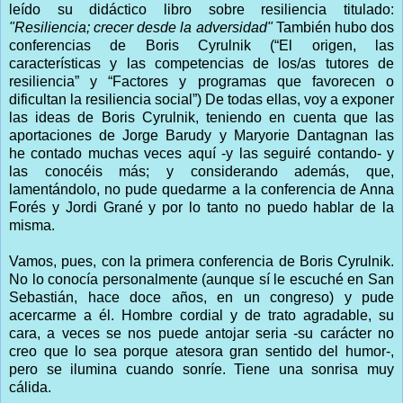
leído su didáctico libro sobre resiliencia titulado:
"Resiliencia; crecer desde la adversidad"
También hubo dos
conferencias de Boris Cyrulnik (“El origen, las
características y las competencias de los/as tutores de
resiliencia” y “Factores y programas que favorecen o
dificultan la resiliencia social”) De todas ellas, voy a exponer
las ideas de Boris Cyrulnik, teniendo en cuenta que las
aportaciones de Jorge Barudy y Maryorie Dantagnan las
he contado muchas veces aquí -y las seguiré contando- y
las conocéis más; y considerando además, que,
lamentándolo, no pude quedarme a la conferencia de Anna
Forés y Jordi Grané y por lo tanto no puedo hablar de la
misma.
Vamos, pues, con la primera conferencia de Boris Cyrulnik.
No lo conocía personalmente (aunque sí le escuché en San
Sebastián, hace doce años, en un congreso) y pude
acercarme a él. Hombre cordial y de trato agradable, su
cara, a veces se nos puede antojar seria -su carácter no
creo que lo sea porque atesora gran sentido del humor-,
pero se ilumina cuando sonríe. Tiene una sonrisa muy
cálida.