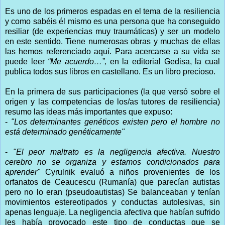
Es uno de los primeros espadas en el tema de la resiliencia
y como sabéis él mismo es una persona que ha conseguido
resiliar (de experiencias muy traumáticas) y ser un modelo
en este sentido. Tiene numerosas obras y muchas de ellas
las hemos referenciado aquí. Para acercarse a su vida se
puede leer
“Me acuerdo…”,
en la editorial Gedisa, la cual
publica todos sus libros en castellano. Es un libro precioso.
En la primera de sus participaciones (la que versó sobre el
origen y las competencias de los/as tutores de resiliencia)
resumo las ideas más importantes que expuso:
-
"Los determinantes genéticos existen pero el hombre no
está determinado genéticamente"
-
"El peor maltrato es la negligencia afectiva. Nuestro
cerebro no se organiza y estamos condicionados para
aprender"
Cyrulnik evaluó a niños provenientes de los
orfanatos de Ceaucescu (Rumanía) que parecían autistas
pero no lo eran (pseudoautistas) Se balanceaban y tenían
movimientos estereotipados y conductas autolesivas, sin
apenas lenguaje. La negligencia afectiva que habían sufrido
les había provocado este tipo de conductas que se