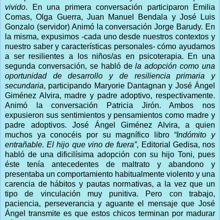
vivido
. En una primera conversación participaron Emilia
Comas, Olga Guerra, Juan Manuel Bendala y José Luis
Gonzalo (servidor) Animó la conversación Jorge Barudy. En
la misma, expusimos -cada uno desde nuestros contextos y
nuestro saber y características personales- cómo ayudamos
a ser resilientes a los niños/as en psicoterapia. En una
segunda conversación, se habló de
la adopción como una
oportunidad de desarrollo y de resiliencia primaria y
secundaria
, participando Maryorie Dantagnan y José Ángel
Giménez Alvira, madre y padre adoptivo, respectivamente.
Animó la conversación Patricia Jirón. Ambos nos
expusieron sus sentimientos y pensamientos como madre y
padre adoptivos. José Ángel Giménez Alvira, a quien
muchos ya conocéis por su magnífico libro
“Indómito y
entrañable. El hijo que vino de fuera”
, Editorial Gedisa, nos
habló de una dificilísima adopción con su hijo Toni, pues
éste tenía antecedentes de maltrato y abandono y
presentaba un comportamiento habitualmente violento y una
carencia de hábitos y pautas normativas, a la vez que un
tipo de vinculación muy punitiva. Pero con trabajo,
paciencia, perseverancia y aguante el mensaje que José
Ángel transmite es que estos chicos terminan por madurar