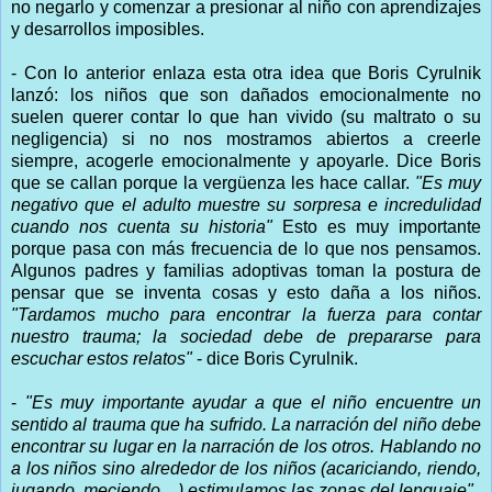
no negarlo y comenzar a presionar al niño con aprendizajes
y desarrollos imposibles.
- Con lo anterior enlaza esta otra idea que Boris Cyrulnik
lanzó: los niños que son dañados emocionalmente no
suelen querer contar lo que han vivido (su maltrato o su
negligencia) si no nos mostramos abiertos a creerle
siempre, acogerle emocionalmente y apoyarle. Dice Boris
que se callan porque la vergüenza les hace callar.
"Es muy
negativo que el adulto muestre su sorpresa e incredulidad
cuando nos cuenta su historia"
Esto es muy importante
porque pasa con más frecuencia de lo que nos pensamos.
Algunos padres y familias adoptivas toman la postura de
pensar que se inventa cosas y esto daña a los niños.
"Tardamos mucho para encontrar la fuerza para contar
nuestro trauma; la sociedad debe de prepararse para
escuchar estos relatos"
- dice Boris Cyrulnik.
-
"Es muy importante ayudar a que el niño encuentre un
sentido al trauma que ha sufrido. La narración del niño debe
encontrar su lugar en la narración de los otros. Hablando no
a los niños sino alrededor de los niños (acariciando, riendo,
jugando, meciendo…) estimulamos las zonas del lenguaje"