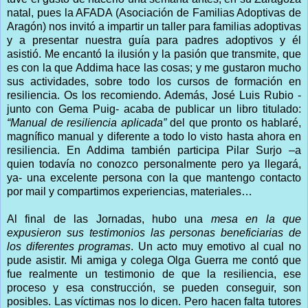
natal, pues la AFADA (Asociación de Familias Adoptivas de
Aragón) nos invitó a impartir un taller para familias adoptivas
y a presentar nuestra guía para padres adoptivos y él
asistió. Me encantó la ilusión y la pasión que transmite, que
es con la que Addima hace las cosas; y me gustaron mucho
sus actividades, sobre todo los cursos de formación en
resiliencia. Os los recomiendo. Además, José Luis Rubio -
junto con Gema Puig- acaba de publicar un libro titulado:
“Manual de resiliencia aplicada”
del que pronto os hablaré,
magnífico manual y diferente a todo lo visto hasta ahora en
resiliencia. En Addima también participa Pilar Surjo –a
quien todavía no conozco personalmente pero ya llegará,
ya- una excelente persona con la que mantengo contacto
por mail y compartimos experiencias, materiales…
Al final de las Jornadas, hubo una
mesa en la que
expusieron sus testimonios las personas beneficiarias de
los diferentes programas
. Un acto muy emotivo al cual no
pude asistir. Mi amiga y colega Olga Guerra me contó que
fue realmente un testimonio de que la resiliencia, ese
proceso y esa construcción, se pueden conseguir, son
posibles. Las víctimas nos lo dicen. Pero hacen falta tutores