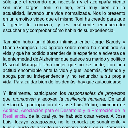
sólo que el recorrido que necesitan y el acompañamiento
son más largos. Toni, su hijo, está muy bien en la
actualidad, llevando una vida normalizada. Nos lo presentó
en un emotivo vídeo que el mismo Toni ha creado para que
la gente le conozca, y es realmente enriquecedor
escucharle y comprobar cómo habla de su experiencia.
También hubo un diálogo intimista entre Jorge Barudy y
Diana Garrigosa. Dialogaron sobre cómo ha cambiado su
vida y qué ha podido aprender de la experiencia adversa de
la enfermedad de Alzheimer que padece su marido y político
Pascual Maragall. Una mujer que no se rinde, con una
actitud encomiable ante la vida y que, además, defiende y
aboga por su independencia y no renunciar a su propia
vida. Para cuidar bien de los demás, hay que autocuidarse.
Y, finalmente, participaron los
responsables de proyectos
que promueven y apoyan la resiliencia humana
. De aquí
destaco la participación de José Luis Rubio, miembro de
Addima, Asociación para el Desarrollo y la Promoción de la
Resiliencia
, de la cual ya he hablado otras veces. A José
Luis, tocayo zaragozano, no lo conocía personalmente y
tuve el gusto de hacerlo una semana antes, en su Zaragoza