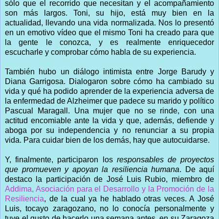
sólo que el recorrido que necesitan y el acompañamiento
son más largos. Toni, su hijo, está muy bien en la
actualidad, llevando una vida normalizada. Nos lo presentó
en un emotivo vídeo que el mismo Toni ha creado para que
la gente le conozca, y es realmente enriquecedor
escucharle y comprobar cómo habla de su experiencia.
También hubo un diálogo intimista entre Jorge Barudy y
Diana Garrigosa. Dialogaron sobre cómo ha cambiado su
vida y qué ha podido aprender de la experiencia adversa de
la enfermedad de Alzheimer que padece su marido y político
Pascual Maragall. Una mujer que no se rinde, con una
actitud encomiable ante la vida y que, además, defiende y
aboga por su independencia y no renunciar a su propia
vida. Para cuidar bien de los demás, hay que autocuidarse.
Y, finalmente, participaron los
responsables de proyectos
que promueven y apoyan la resiliencia humana
. De aquí
destaco la participación de José Luis Rubio, miembro de
Addima, Asociación para el Desarrollo y la Promoción de la
Resiliencia
, de la cual ya he hablado otras veces. A José
Luis, tocayo zaragozano, no lo conocía personalmente y
tuve el gusto de hacerlo una semana antes, en su Zaragoza