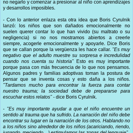
no negarlo y comenzar a presionar al niño con aprendizajes
y desarrollos imposibles.
- Con lo anterior enlaza esta otra idea que Boris Cyrulnik
lanzó: los niños que son dañados emocionalmente no
suelen querer contar lo que han vivido (su maltrato o su
negligencia) si no nos mostramos abiertos a creerle
siempre, acogerle emocionalmente y apoyarle. Dice Boris
que se callan porque la vergüenza les hace callar.
"Es muy
negativo que el adulto muestre su sorpresa e incredulidad
cuando nos cuenta su historia"
Esto es muy importante
porque pasa con más frecuencia de lo que nos pensamos.
Algunos padres y familias adoptivas toman la postura de
pensar que se inventa cosas y esto daña a los niños.
"Tardamos mucho para encontrar la fuerza para contar
nuestro trauma; la sociedad debe de prepararse para
escuchar estos relatos"
- dice Boris Cyrulnik.
-
"Es muy importante ayudar a que el niño encuentre un
sentido al trauma que ha sufrido. La narración del niño debe
encontrar su lugar en la narración de los otros. Hablando no
a los niños sino alrededor de los niños (acariciando, riendo,
jugando, meciendo…) estimulamos las zonas del lenguaje"