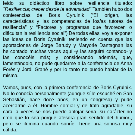
leído su didáctico libro sobre resiliencia titulado:
"Resiliencia; crecer desde la adversidad"
También hubo dos
conferencias de Boris Cyrulnik (“El origen, las
características y las competencias de los/as tutores de
resiliencia” y “Factores y programas que favorecen o
dificultan la resiliencia social”) De todas ellas, voy a exponer
las ideas de Boris Cyrulnik, teniendo en cuenta que las
aportaciones de Jorge Barudy y Maryorie Dantagnan las
he contado muchas veces aquí -y las seguiré contando- y
las conocéis más; y considerando además, que,
lamentándolo, no pude quedarme a la conferencia de Anna
Forés y Jordi Grané y por lo tanto no puedo hablar de la
misma.
Vamos, pues, con la primera conferencia de Boris Cyrulnik.
No lo conocía personalmente (aunque sí le escuché en San
Sebastián, hace doce años, en un congreso) y pude
acercarme a él. Hombre cordial y de trato agradable, su
cara, a veces se nos puede antojar seria -su carácter no
creo que lo sea porque atesora gran sentido del humor-,
pero se ilumina cuando sonríe. Tiene una sonrisa muy
cálida.