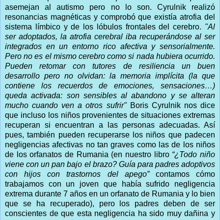
asemejan al autismo pero no lo son. Cyrulnik realizó
resonancias magnéticas y comprobó que existía atrofia del
sistema límbico y de los lóbulos frontales del cerebro.
"Al
ser adoptados, la atrofia cerebral iba recuperándose al ser
integrados en un entorno rico afectiva y sensorialmente.
Pero no es el mismo cerebro como si nada hubiera ocurrido.
Pueden retomar con tutores de resiliencia un buen
desarrollo pero no olvidan: la memoria implícita (la que
contiene los recuerdos de emociones, sensaciones…)
queda activada: son sensibles al abandono y se alteran
mucho cuando ven a otros sufrir"
Boris Cyrulnik nos dice
que incluso los niños provenientes de situaciones extremas
recuperan si encuentran a las personas adecuadas. Así
pues, también pueden recuperarse los niños que padecen
negligencias afectivas no tan graves como las de los niños
de los orfanatos de Rumania (en nuestro libro
“¿Todo niño
viene con un pan bajo el brazo? Guía para padres adoptivos
con hijos con trastornos del apego”
contamos cómo
trabajamos con un joven que había sufrido negligencia
extrema durante 7 años en un orfanato de Rumania y lo bien
que se ha recuperado), pero los padres deben de ser
conscientes de que esta negligencia ha sido muy dañina y