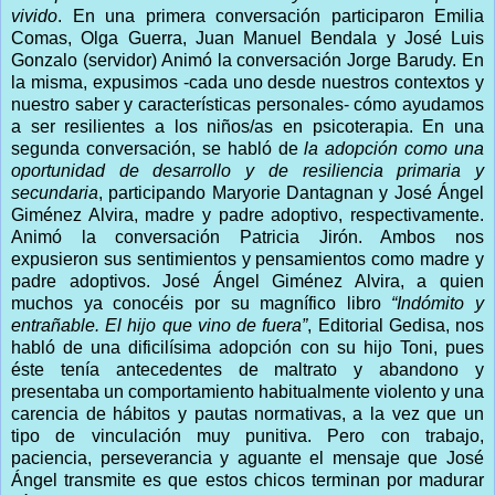
vivido
. En una primera conversación participaron Emilia
Comas, Olga Guerra, Juan Manuel Bendala y José Luis
Gonzalo (servidor) Animó la conversación Jorge Barudy. En
la misma, expusimos -cada uno desde nuestros contextos y
nuestro saber y características personales- cómo ayudamos
a ser resilientes a los niños/as en psicoterapia. En una
segunda conversación, se habló de
la adopción como una
oportunidad de desarrollo y de resiliencia primaria y
secundaria
, participando Maryorie Dantagnan y José Ángel
Giménez Alvira, madre y padre adoptivo, respectivamente.
Animó la conversación Patricia Jirón. Ambos nos
expusieron sus sentimientos y pensamientos como madre y
padre adoptivos. José Ángel Giménez Alvira, a quien
muchos ya conocéis por su magnífico libro
“Indómito y
entrañable. El hijo que vino de fuera”
, Editorial Gedisa, nos
habló de una dificilísima adopción con su hijo Toni, pues
éste tenía antecedentes de maltrato y abandono y
presentaba un comportamiento habitualmente violento y una
carencia de hábitos y pautas normativas, a la vez que un
tipo de vinculación muy punitiva. Pero con trabajo,
paciencia, perseverancia y aguante el mensaje que José
Ángel transmite es que estos chicos terminan por madurar