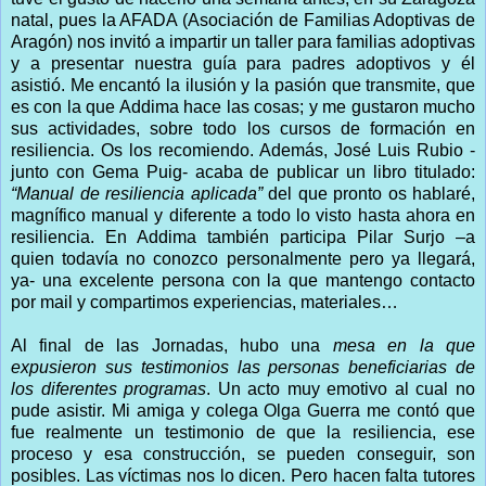
natal, pues la AFADA (Asociación de Familias Adoptivas de
Aragón) nos invitó a impartir un taller para familias adoptivas
y a presentar nuestra guía para padres adoptivos y él
asistió. Me encantó la ilusión y la pasión que transmite, que
es con la que Addima hace las cosas; y me gustaron mucho
sus actividades, sobre todo los cursos de formación en
resiliencia. Os los recomiendo. Además, José Luis Rubio -
junto con Gema Puig- acaba de publicar un libro titulado:
“Manual de resiliencia aplicada”
del que pronto os hablaré,
magnífico manual y diferente a todo lo visto hasta ahora en
resiliencia. En Addima también participa Pilar Surjo –a
quien todavía no conozco personalmente pero ya llegará,
ya- una excelente persona con la que mantengo contacto
por mail y compartimos experiencias, materiales…
Al final de las Jornadas, hubo una
mesa en la que
expusieron sus testimonios las personas beneficiarias de
los diferentes programas
. Un acto muy emotivo al cual no
pude asistir. Mi amiga y colega Olga Guerra me contó que
fue realmente un testimonio de que la resiliencia, ese
proceso y esa construcción, se pueden conseguir, son
posibles. Las víctimas nos lo dicen. Pero hacen falta tutores