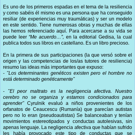
Es uno de los primeros espadas en el tema de la resiliencia
y como sabéis él mismo es una persona que ha conseguido
resiliar (de experiencias muy traumáticas) y ser un modelo
en este sentido. Tiene numerosas obras y muchas de ellas
las hemos referenciado aquí. Para acercarse a su vida se
puede leer
“Me acuerdo…”,
en la editorial Gedisa, la cual
publica todos sus libros en castellano. Es un libro precioso.
En la primera de sus participaciones (la que versó sobre el
origen y las competencias de los/as tutores de resiliencia)
resumo las ideas más importantes que expuso:
-
"Los determinantes genéticos existen pero el hombre no
está determinado genéticamente"
-
"El peor maltrato es la negligencia afectiva. Nuestro
cerebro no se organiza y estamos condicionados para
aprender"
Cyrulnik evaluó a niños provenientes de los
orfanatos de Ceaucescu (Rumanía) que parecían autistas
pero no lo eran (pseudoautistas) Se balanceaban y tenían
movimientos estereotipados y conductas autolesivas, sin
apenas lenguaje. La negligencia afectiva que habían sufrido
les había provocado este tipo de conductas que se