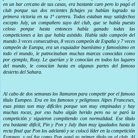
en un bar cercano de sus casas, era bastante caro pero lo pagó el
club porque sus dos recientes fichajes ya habían logrado su
primera victoria en su 1ª carrera. Todos estaban muy satisfechos
excepto July, un compañero suyo del club, que se había puesto
celoso porque hasta entonces había ganado todas las
competiciones a las que había asistido. Había sido campeón del
mundo 3 veces consecutivas, 8 veces campeón de España y 7 veces
campeón de Europa, era un esquiador buenísimo y famosísimo en
todo el mundo, le patrocinaban muchas marcas conocidas como
por ejemplo, Roxy. Le querían y le conocían en todos los lugares
del mundo, le conocían hasta en algunas partes del famoso
desierto del Sahara.
Al cabo de dos semanas los llamaron para competir por el famoso
título Europeo. Era en los famosos y peligrosos Alpes Franceses,
esas pistas son muy difíciles porque son muy empinadas y hay
muchas rocas, por eso hubo algún herido pero no se paró la
competición y siguieron compitiendo con normalidad. Ese título
era bastante difícil, Pin y Pon y July iban muy igualados hasta la
recta final que Pon los adelantó y se colocó líder en la competición
Europea, y así fue como Pon ganó su primer título en el club.
Al