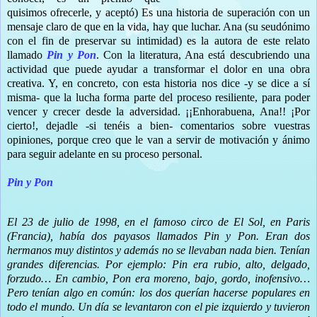
quisimos ofrecerle, y aceptó) Es una historia de superación con un
mensaje claro de que en la vida, hay que luchar. Ana (su seudónimo
con el fin de preservar su intimidad) es la autora de este relato
llamado
Pin y Pon
. Con la literatura, Ana está descubriendo una
actividad que puede ayudar a transformar el dolor en una obra
creativa. Y, en concreto, con esta historia nos dice -y se dice a sí
misma- que la lucha forma parte del proceso resiliente, para poder
vencer y crecer desde la adversidad. ¡¡Enhorabuena, Ana!!
¡Por
cierto!, dejadle -si tenéis a bien- comentarios sobre vuestras
opiniones, porque creo que le van a servir de motivación y ánimo
para seguir adelante en su proceso personal.
Pin y Pon
El 23 de julio de 1998, en el famoso circo de El Sol, en Paris
(Francia), había dos payasos llamados Pin y Pon. Eran dos
hermanos muy distintos y además no se llevaban nada bien. Tenían
grandes diferencias. Por ejemplo: Pin era rubio, alto, delgado,
forzudo… En cambio, Pon era moreno, bajo, gordo, inofensivo…
Pero tenían algo en común: los dos querían hacerse populares en
todo el mundo. Un día se levantaron con el pie izquierdo y tuvieron