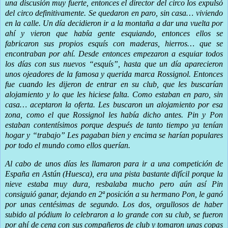
una discusión muy fuerte, entonces el director del circo los expulsó
del circo definitivamente. Se quedaron en paro, sin casa… viviendo
en la calle. Un día decidieron ir a la montaña a dar una vuelta por
ahí y vieron que había gente esquiando, entonces ellos se
fabricaron sus propios esquís con maderas, hierros… que se
encontraban por ahí. Desde entonces empezaron a esquiar todos
los días con sus nuevos “esquís”, hasta que un día aparecieron
unos ojeadores de la famosa y querida marca Rossignol. Entonces
fue cuando les dijeron de entrar en su club, que les buscarían
alojamiento y lo que les hiciese falta. Como estaban en paro, sin
casa… aceptaron la oferta. Les buscaron un alojamiento por esa
zona, como el que Rossignol les había dicho antes. Pin y Pon
estaban contentísimos porque después de tanto tiempo ya tenían
hogar y “trabajo” Les pagaban bien y encima se harían populares
por todo el mundo como ellos querían.
Al cabo de unos días les llamaron para ir a una competición de
España en Astún (Huesca), era una pista bastante difícil porque la
nieve estaba muy dura, resbalaba mucho pero aún así Pin
consiguió ganar, dejando en 2ª posición a su hermano Pon, le ganó
por unas centésimas de segundo. Los dos, orgullosos de haber
subido al pódium lo celebraron a lo grande con su club, se fueron
por ahí de cena con sus compañeros de club y tomaron unas copas