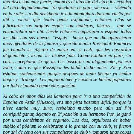
una discusión muy fuerte, entonces el director del circo los expulsó
del circo definitivamente. Se quedaron en paro, sin casa… viviendo
en la calle. Un día decidieron ir a la montaña a dar una vuelta por
ahí y vieron que había gente esquiando, entonces ellos se
fabricaron sus propios esquís con maderas, hierros… que se
encontraban por ahí. Desde entonces empezaron a esquiar todos
los días con sus nuevos “esquís”, hasta que un día aparecieron
unos ojeadores de la famosa y querida marca Rossignol. Entonces
fue cuando les dijeron de entrar en su club, que les buscarían
alojamiento y lo que les hiciese falta. Como estaban en paro, sin
casa… aceptaron la oferta. Les buscaron un alojamiento por esa
zona, como el que Rossignol les había dicho antes. Pin y Pon
estaban contentísimos porque después de tanto tiempo ya tenían
hogar y “trabajo” Les pagaban bien y encima se harían populares
por todo el mundo como ellos querían.
Al cabo de unos días les llamaron para ir a una competición de
España en Astún (Huesca), era una pista bastante difícil porque la
nieve estaba muy dura, resbalaba mucho pero aún así Pin
consiguió ganar, dejando en 2ª posición a su hermano Pon, le ganó
por unas centésimas de segundo. Los dos, orgullosos de haber
subido al pódium lo celebraron a lo grande con su club, se fueron
por ahí de cena con sus compañeros de club y tomaron unas copas