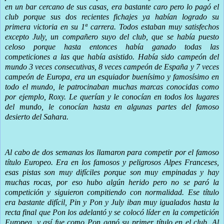
en un bar cercano de sus casas, era bastante caro pero lo pagó el
club porque sus dos recientes fichajes ya habían logrado su
primera victoria en su 1ª carrera. Todos estaban muy satisfechos
excepto July, un compañero suyo del club, que se había puesto
celoso porque hasta entonces había ganado todas las
competiciones a las que había asistido. Había sido campeón del
mundo 3 veces consecutivas, 8 veces campeón de España y 7 veces
campeón de Europa, era un esquiador buenísimo y famosísimo en
todo el mundo, le patrocinaban muchas marcas conocidas como
por ejemplo, Roxy. Le querían y le conocían en todos los lugares
del mundo, le conocían hasta en algunas partes del famoso
desierto del Sahara.
Al cabo de dos semanas los llamaron para competir por el famoso
título Europeo. Era en los famosos y peligrosos Alpes Franceses,
esas pistas son muy difíciles porque son muy empinadas y hay
muchas rocas, por eso hubo algún herido pero no se paró la
competición y siguieron compitiendo con normalidad. Ese título
era bastante difícil, Pin y Pon y July iban muy igualados hasta la
recta final que Pon los adelantó y se colocó líder en la competición
Europea, y así fue como Pon ganó su primer título en el club.
Al