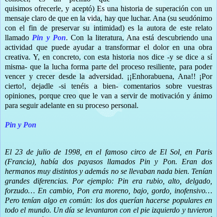
quisimos ofrecerle, y aceptó) Es una historia de superación con un
mensaje claro de que en la vida, hay que luchar. Ana (su seudónimo
con el fin de preservar su intimidad) es la autora de este relato
llamado
Pin y Pon
. Con la literatura, Ana está descubriendo una
actividad que puede ayudar a transformar el dolor en una obra
creativa. Y, en concreto, con esta historia nos dice -y se dice a sí
misma- que la lucha forma parte del proceso resiliente, para poder
vencer y crecer desde la adversidad. ¡¡Enhorabuena, Ana!!
¡Por
cierto!, dejadle -si tenéis a bien- comentarios sobre vuestras
opiniones, porque creo que le van a servir de motivación y ánimo
para seguir adelante en su proceso personal.
Pin y Pon
El 23 de julio de 1998, en el famoso circo de El Sol, en Paris
(Francia), había dos payasos llamados Pin y Pon. Eran dos
hermanos muy distintos y además no se llevaban nada bien. Tenían
grandes diferencias. Por ejemplo: Pin era rubio, alto, delgado,
forzudo… En cambio, Pon era moreno, bajo, gordo, inofensivo…
Pero tenían algo en común: los dos querían hacerse populares en
todo el mundo. Un día se levantaron con el pie izquierdo y tuvieron