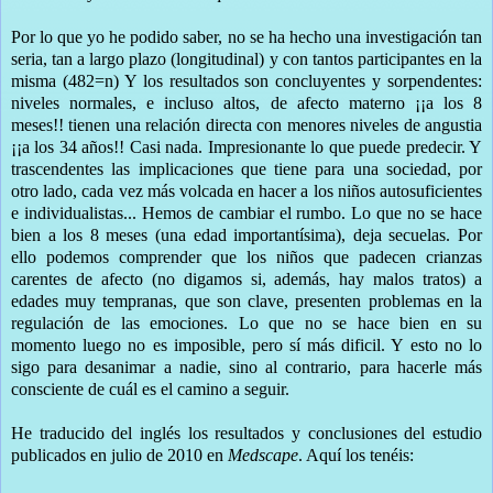
Por lo que yo he podido saber, no se ha hecho una investigación tan
seria, tan a largo plazo (longitudinal) y con tantos participantes en la
misma (482=n) Y los resultados son concluyentes y sorpendentes:
niveles normales, e incluso altos, de afecto materno ¡¡a los 8
meses!! tienen una relación directa con menores niveles de angustia
¡¡a los 34 años!! Casi nada. Impresionante lo que puede predecir. Y
trascendentes las implicaciones que tiene para una sociedad, por
otro lado, cada vez más volcada en hacer a los niños autosuficientes
e individualistas... Hemos de cambiar el rumbo. Lo que no se hace
bien a los 8 meses (una edad importantísima), deja secuelas. Por
ello podemos comprender que los niños que padecen crianzas
carentes de afecto (no digamos si, además, hay malos tratos) a
edades muy tempranas, que son clave, presenten problemas en la
regulación de las emociones. Lo que no se hace bien en su
momento luego no es imposible, pero sí más dificil. Y esto no lo
sigo para desanimar a nadie, sino al contrario, para hacerle más
consciente de cuál es el camino a seguir.
He traducido del inglés los resultados y conclusiones del estudio
publicados en julio de 2010 en
Medscape
. Aquí los tenéis: