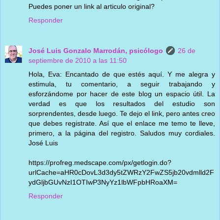
Puedes poner un link al articulo original?
Responder
José Luis Gonzalo Marrodán, psicólogo
26 de
septiembre de 2010 a las 11:50
Hola, Eva: Encantado de que estés aquí. Y me alegra y
estimula, tu comentario, a seguir trabajando y
esforzándome por hacer de este blog un espacio útil. La
verdad es que los resultados del estudio son
sorprendentes, desde luego. Te dejo el link, pero antes creo
que debes registrate. Así que el enlace me temo te lleve,
primero, a la página del registro. Saludos muy cordiales.
José Luis
https://profreg.medscape.com/px/getlogin.do?
urlCache=aHR0cDovL3d3dy5tZWRzY2FwZS5jb20vdmlld2F
ydGljbGUvNzI1OTIwP3NyYz1lbWFpbHRoaXM=
Responder