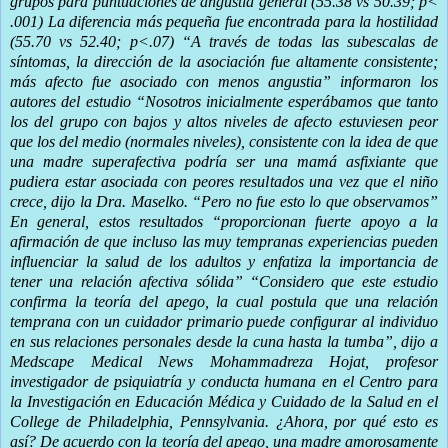
grupos para puntuaciones de angustia general (55.38 vs 50.39; p<
.001) La diferencia más pequeña fue encontrada para la hostilidad
(55.70 vs 52.40; p<.07) “A través de todas las subescalas de
síntomas, la dirección de la asociación fue altamente consistente;
más afecto fue asociado con menos angustia” informaron los
autores del estudio “Nosotros inicialmente esperábamos que tanto
los del grupo con bajos y altos niveles de afecto estuviesen peor
que los del medio (normales niveles), consistente con la idea de que
una madre superafectiva podría ser una mamá asfixiante que
pudiera estar asociada con peores resultados una vez que el niño
crece, dijo la Dra. Maselko. “Pero no fue esto lo que observamos”
En general, estos resultados “proporcionan fuerte apoyo a la
afirmación de que incluso las muy tempranas experiencias pueden
influenciar la salud de los adultos y enfatiza la importancia de
tener una relación afectiva sólida”
“Considero que este estudio
confirma la teoría del apego, la cual postula que una relación
temprana con un cuidador primario puede configurar al individuo
en sus relaciones personales desde la cuna hasta la tumba”, dijo a
Medscape Medical News Mohammadreza Hojat, profesor
investigador de psiquiatría y conducta humana en el Centro para
la Investigación en Educación Médica y Cuidado de la Salud en el
College de Philadelphia, Pennsylvania.
¿Ahora, por qué esto es
así? De acuerdo con la teoría del apego, una madre amorosamente