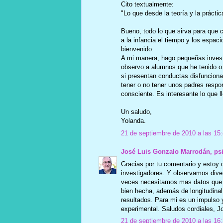
Cito textualmente:
"Lo que desde la teoría y la práctic
Bueno, todo lo que sirva para que 
a la infancia el tiempo y los espaci
bienvenido.
A mi manera, hago pequeñas invest
observo a alumnos que he tenido o 
si presentan conductas disfunciona
tener o no tener unos padres resp
consciente. Es interesante lo que l
Un saludo,
Yolanda.
21 de septiembre de 2010 a las 15
José Luis Gonzalo Marrodán, ps
Gracias por tu comentario y estoy
investigadores. Y observamos diver
veces necesitamos mas datos que c
bien hecha, además de longitudinal,
resultados. Para mi es un impulso y
experimental. Saludos cordiales, J
21 de septiembre de 2010 a las 16