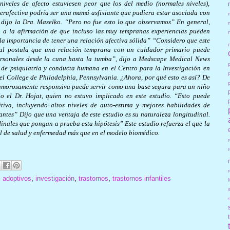
niveles de afecto estuviesen peor que los del medio (normales niveles),
erafectiva podría ser una mamá asfixiante que pudiera estar asociada con
, dijo la Dra. Maselko. “Pero no fue esto lo que observamos” En general,
o a la afirmación de que incluso las muy tempranas experiencias pueden
a la importancia de tener una relación afectiva sólida”
“Considero que este
cual postula que una relación temprana con un cuidador primario puede
personales desde la cuna hasta la tumba”, dijo a Medscape Medical News
de psiquiatría y conducta humana en el Centro para la Investigación en
el College de Philadelphia, Pennsylvania.
¿Ahora, por qué esto es así? De
 amorosamente responsiva puede servir como una base segura para un niño
o el Dr. Hojat, quien no estuvo implicado en este estudio. “Esto puede
itiva, incluyendo altos niveles de auto-estima y mejores habilidades de
santes”
Dijo que una ventaja de este estudio es su naturaleza longitudinal.
inales que pongan a prueba esta hipótesis” Este estudio refuerza el que la
al de salud y enfermedad más que en el modelo biomédico.
r
s adoptivos
,
investigación
,
trastornos
,
trastornos infantiles