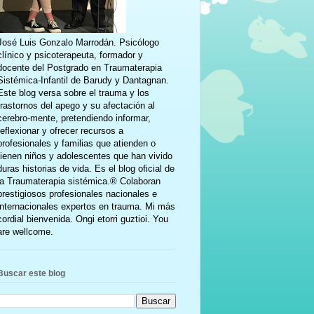
José Luis Gonzalo Marrodán. Psicólogo
clínico y psicoterapeuta, formador y
docente del Postgrado en Traumaterapia
Sistémica-Infantil de Barudy y Dantagnan.
Este blog versa sobre el trauma y los
trastornos del apego y su afectación al
cerebro-mente, pretendiendo informar,
reflexionar y ofrecer recursos a
profesionales y familias que atienden o
tienen niños y adolescentes que han vivido
duras historias de vida. Es el blog oficial de
la Traumaterapia sistémica.® Colaboran
prestigiosos profesionales nacionales e
internacionales expertos en trauma. Mi más
cordial bienvenida. Ongi etorri guztioi. You
are wellcome.
Buscar este blog