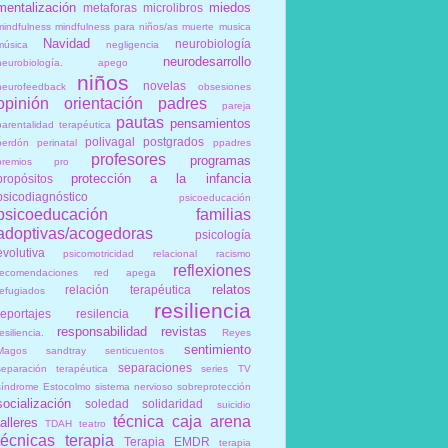
mentalización
miedos
metaforas
microlibros
mindfulness
mindfulness para niños/as
muerte
musica
Navidad
neurobiología
música
negligencia
neurodesarrollo
neurobiología. apego
niños
novelas
neurofeedback
obsesiones
opinión
orientación
padres
pareja
pautas
pensamientos
parentalidad terapéutica
polivagal
postgrados
perdón
perinatal
ppadres
profesores
programas
premios
pro
protección a la infancia
propósitos
psicodiagnóstico
psicoeducación
psicoeducación familias
adoptivas/acogedoras
psicología
evolutiva
psicomotricidad relacional
racismo
reflexiones
recomendaciones
red apega
relatos
relación terapéutica
refugiados
resiliencia
reportajes
resilencia
responsabilidad
revistas
esiliencia.
Reyes
sentimiento
Magos
sandtray
senticuentos
separaciones
separación terapéutica
series TV
síndrome Estocolmo
sistema nervioso
sobreprotección
socialización
soledad
solidaridad
suicidio
técnica caja arena
talleres
TDAH
teatro
técnicas
terapia
Terapia EMDR
terapia