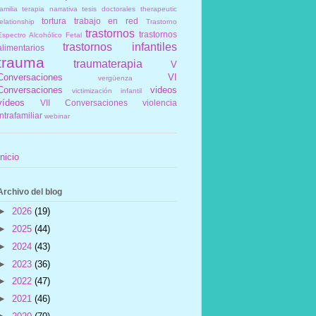
amilia
terapia narrativa
tesis doctorales
therapeutic
tortura
trabajo en red
elationship
Trastorno
trastornos
trastornos
Espectro Alcohólico Fetal
trastornos infantiles
alimentarios
trauma
traumaterapia
V
Conversaciones
VI
vergüenza
Conversaciones
videos
victimización infantil
vídeos
VII Conversaciones
violencia
intrafamiliar
webinar
Inicio
Archivo del blog
►
2026
(19)
►
2025
(44)
►
2024
(43)
►
2023
(36)
►
2022
(47)
►
2021
(46)