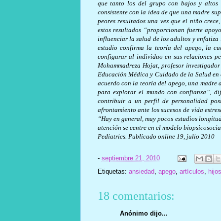
que tanto los del grupo con bajos y altos 
consistente con la idea de que una madre sup
peores resultados una vez que el niño crece
estos resultados “proporcionan fuerte apoy
influenciar la salud de los adultos y enfatiz
estudio confirma la teoría del apego, la 
configurar al individuo en sus relaciones 
Mohammadreza Hojat, profesor investigador 
Educación Médica y Cuidado de la Salud en 
acuerdo con la teoría del apego, una madre
para explorar el mundo con confianza”, dij
contribuir a un perfil de personalidad pos
afrontamiento ante los sucesos de vida estre
“Hay en general, muy pocos estudios longitud
atención se centre en el modelo biopsicosoci
Pediatrics. Publicado online 19, julio 2010
-
septiembre 21, 2010
Etiquetas:
ansiedad
,
apego
,
artículos
,
hijo
18 comentarios:
Anónimo dijo...