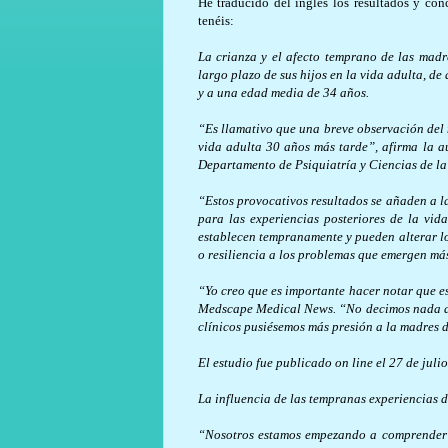
He traducido del inglés los resultados y co
tenéis:
La crianza y el afecto temprano de las madr
largo plazo de sus hijos en la vida adulta, d
y a una edad media de 34 años.
“Es llamativo que una breve observación del n
vida adulta 30 años más tarde”, afirma la au
Departamento de Psiquiatría y Ciencias de l
“Estos provocativos resultados se añaden a l
para las experiencias posteriores de la vi
establecen tempranamente y pueden alterar los
o resiliencia a los problemas que emergen más
“Yo creo que es importante hacer notar que es
Medscape Medical News. “No decimos nada acer
clínicos pusiésemos más presión a la madres d
El estudio fue publicado on line el 27 de ju
La influencia de las tempranas experiencias d
“Nosotros estamos empezando a comprender q