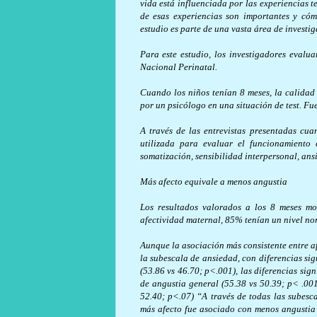
vida está influenciada por las experiencias
de esas experiencias son importantes y có
estudio es parte de una vasta área de investig
Para este estudio, los investigadores eval
Nacional Perinatal.
Cuando los niños tenían 8 meses, la calidad
por un psicólogo en una situación de test. Fue
A través de las entrevistas presentadas cu
utilizada para evaluar el funcionamiento 
somatización, sensibilidad interpersonal, ansi
Más afecto equivale a menos angustia
Los resultados valorados a los 8 meses mo
afectividad maternal, 85% tenían un nivel nor
Aunque la asociación más consistente entre af
la subescala de ansiedad, con diferencias sig
(53.86 vs 46.70; p<.001), las diferencias si
de angustia general (55.38 vs 50.39; p< .00
52.40; p<.07) “A través de todas las subesca
más afecto fue asociado con menos angustia