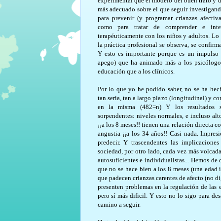
experimental que el modelo del buen trato y d
más adecuado sobre el que seguir investigand
para prevenir (y programar crianzas afecti
como para tratar de comprender e inte
terapéuticamente con los niños y adultos. Lo 
la práctica profesional se observa, se confirm
Y esto es importante porque es un impulso
apego) que ha animado más a los psicólogo
educación que a los clínicos.
Por lo que yo he podido saber, no se ha hec
tan seria, tan a largo plazo (longitudinal) y co
en la misma (482=n) Y los resultados 
sorpendentes: niveles normales, e incluso alt
¡¡a los 8 meses!! tienen una relación directa 
angustia ¡¡a los 34 años!! Casi nada. Impres
predecir. Y trascendentes las implicacione
sociedad, por otro lado, cada vez más volcada
autosuficientes e individualistas... Hemos de
que no se hace bien a los 8 meses (una edad 
que padecen crianzas carentes de afecto (no d
presenten problemas en la regulación de las
pero sí más dificil. Y esto no lo sigo para de
camino a seguir.