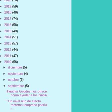
►
2020
(70)
►
2019
(59)
►
2018
(48)
►
2017
(74)
►
2016
(58)
►
2015
(49)
►
2014
(51)
►
2013
(57)
►
2012
(44)
►
2011
(47)
▼
2010
(58)
►
diciembre
(5)
►
noviembre
(4)
►
octubre
(6)
▼
septiembre
(5)
Heather Geddes nos ofrece
cómo ayudar a los niños/...
"Un nivel alto de afecto
materno temprano podría
r...