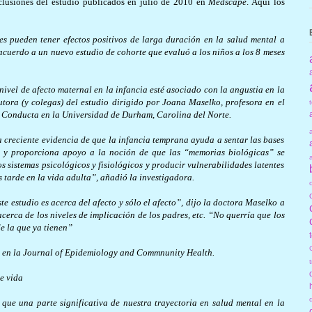
nclusiones del estudio publicados en julio de 2010 en
Medscape
. Aquí los
es pueden tener efectos positivos de larga duración en la salud mental a
e acuerdo a un nuevo estudio de cohorte que evaluó a los niños a los 8 meses
ivel de afecto maternal en la infancia esté asociado con la angustia en la
tora (y colegas) del estudio dirigido por Joana Maselko, profesora en el
a Conducta en la Universidad de Durham, Carolina del Norte.
a creciente evidencia de que la infancia temprana ayuda a sentar las bases
da y proporciona apoyo a la noción de que las “memorias biológicas” se
 sistemas psicológicos y fisiológicos y producir vulnerabilidades latentes
 tarde en la vida adulta”, añadió la investigadora.
te estudio es acerca del afecto y sólo el afecto”, dijo la doctora Maselko a
ca de los niveles de implicación de los padres, etc. “No querría que los
e la que ya tienen”
lio en la Journal of Epidemiology and Commnunity Health.
e vida
ue una parte significativa de nuestra trayectoria en salud mental en la