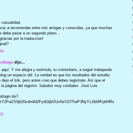
r casualidad.
o voy a recomendar entre mis amigas y conocidas, ya que muchas
e deba pasar a un segundo plano...
gracias por la traduccion!
ginal?
:40
icólogo
dijo...
aquí. Y me alegra y estimula, tu comentario, a seguir trabajando
og un espacio útil. La verdad es que los resultados del estudio
dejo el link, pero antes creo que debes registrate. Así que el
 la página del registro. Saludos muy cordiales. José Luis
etlogin.do?
zY2FwZS5jb20vdmlld2FydGljbGUvNzI1OTIwP3NyYz1lbWFpbHRo
50