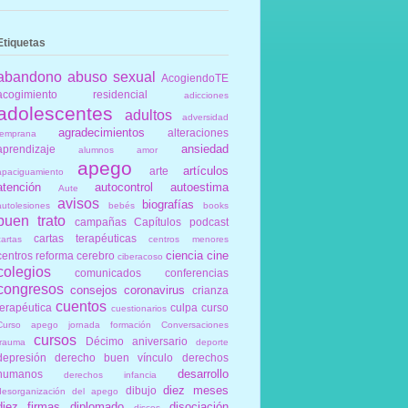
Etiquetas
abandono
abuso sexual
AcogiendoTE
acogimiento residencial
adicciones
adolescentes
adultos
adversidad
agradecimientos
alteraciones
temprana
ansiedad
aprendizaje
alumnos
amor
apego
artículos
arte
apaciguamiento
atención
autocontrol
autoestima
Aute
avisos
biografías
autolesiones
bebés
books
buen trato
campañas
Capítulos podcast
cartas terapéuticas
cartas
centros menores
ciencia
cine
centros reforma
cerebro
ciberacoso
colegios
comunicados
conferencias
congresos
consejos
coronavirus
crianza
cuentos
terapéutica
culpa
curso
cuestionarios
Curso apego jornada formación Conversaciones
cursos
Décimo aniversario
trauma
deporte
depresión
derecho buen vínculo
derechos
desarrollo
humanos
derechos infancia
diez meses
dibujo
desorganización del apego
diez firmas
diplomado
disociación
discos