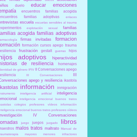
educar
emociones
niños
duelo
empatía
encuentros familias acogida
encuentros familias adoptivas
enlaces
entrevistas
escuela
escuelas sensibles al trauma
familias
experimentos
explotación sexual
familias acogida
familias adoptivas
formacion
firmas invitadas
farmacología
formación
formación cursos apego trauma
frustración
resiliencia
gestalt
hijos
guerras
hijos adoptivos
hiperactividad
historias de resiliencia
homenajes
II Conversaciones apego
identidad de género
IFIV
III
resiliencia
III Conversaciones
Conversaciones apego y resiliencia
ikastola
información
ikastolas
inmigración
inteligencia
instrumento
inteligencia artificial
emocional
inteligencia emocional buenos tratos
ikastolas colegios profesores vídeos información
inteligencia emocional buenos tratos profesores vídeos
investigación
IV Conversaciones
libros
jornadas
juegos
juego
juzgado
malos tratos
maltrato
maestros
Manual de
traumaterapia
mayores
menores infractores