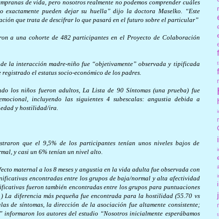
 tempranas de vida, pero nosotros realmente no podemos comprender cuáles
mo exactamente pueden dejar su huella” dijo la doctora Maselko. “Este
ación que trata de descifrar lo que pasará en el futuro sobre el particular”
uaron a una cohorte de 482 participantes en el Proyecto de Colaboración
 de la interacción madre-niño fue “objetivamente” observada y tipificada
 registrado el estatus socio-económico de los padres.
ando los niños fueron adultos, La Lista de 90 Síntomas (una prueba) fue
emocional, incluyendo las siguientes 4 subescalas: angustia debida a
edad y hostilidad/ira.
straron que el 9,5% de los participantes tenían unos niveles bajos de
mal, y casi un 6% tenían un nivel alto.
ecto maternal a los 8 meses y angustia en la vida adulta fue observada con
nificativas encontradas entre los grupos de baja/normal y alta afectividad
gnificativas fueron también encontradas entre los grupos para puntuaciones
1) La diferencia más pequeña fue encontrada para la hostilidad (55.70 vs
las de síntomas, la dirección de la asociación fue altamente consistente;
” informaron los autores del estudio “Nosotros inicialmente esperábamos