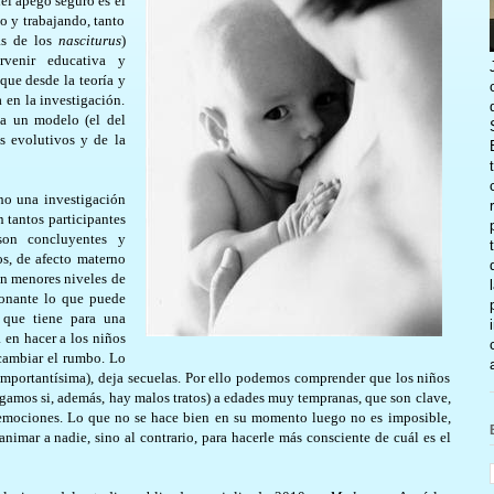
el apego seguro es el
o y trabajando, tanto
vas de los
nasciturus
)
rvenir educativa y
que desde la teoría y
a en la investigación.
 a un modelo (el del
s evolutivos y de la
ho una investigación
n tantos participantes
son concluyentes y
os, de afecto materno
con menores niveles de
ionante lo que puede
s que tiene para una
 en hacer a los niños
 cambiar el rumbo. Lo
importantísima), deja secuelas. Por ello podemos comprender que los niños
igamos si, además, hay malos tratos) a edades muy tempranas, que son clave,
 emociones. Lo que no se hace bien en su momento luego no es imposible,
sanimar a nadie, sino al contrario, para hacerle más consciente de cuál es el