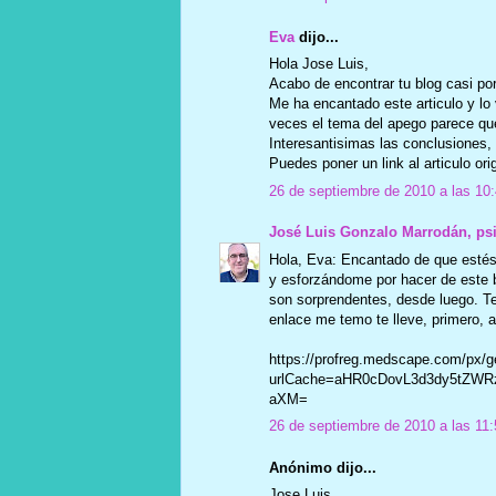
Eva
dijo...
Hola Jose Luis,
Acabo de encontrar tu blog casi po
Me ha encantado este articulo y l
veces el tema del apego parece qu
Interesantisimas las conclusiones, 
Puedes poner un link al articulo ori
26 de septiembre de 2010 a las 10
José Luis Gonzalo Marrodán, ps
Hola, Eva: Encantado de que estés 
y esforzándome por hacer de este bl
son sorprendentes, desde luego. Te 
enlace me temo te lleve, primero, a
https://profreg.medscape.com/px/g
urlCache=aHR0cDovL3d3dy5tZWR
aXM=
26 de septiembre de 2010 a las 11:
Anónimo dijo...
Jose Luis,