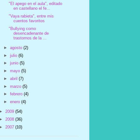
"El apego en el aula", editado
en castellano el fe...
"Vaya rabieta", entre mis
cuentos favoritos
"Bullying como
desencadenante de
trastornos de la ...
►
agosto
(2)
►
julio
(6)
►
junio
(5)
►
mayo
(5)
►
abril
(7)
►
marzo
(5)
►
febrero
(4)
►
enero
(4)
►
2009
(54)
►
2008
(36)
►
2007
(10)