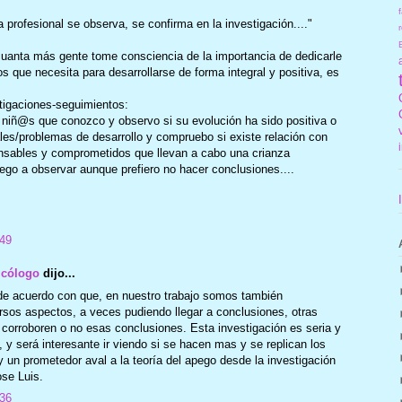
f
a profesional se observa, se confirma en la investigación...."
r
cuanta más gente tome consciencia de la importancia de dedicarle
os que necesita para desarrollarse de forma integral y positiva, es
igaciones-seguimientos:
niñ@s que conozco y observo si su evolución ha sido positiva o
les/problemas de desarrollo y compruebo si existe relación con
onsables y comprometidos que llevan a cabo una crianza
lego a observar aunque prefiero no hacer conclusiones....
:49
icólogo
dijo...
 de acuerdo con que, en nuestro trabajo somos también
sos aspectos, a veces pudiendo llegar a conclusiones, otras
orroboren o no esas conclusiones. Esta investigación es seria y
 y será interesante ir viendo si se hacen mas y se replican los
 un prometedor aval a la teoría del apego desde la investigación
ose Luis.
:36