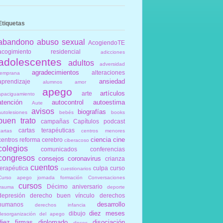
Etiquetas
abandono
abuso sexual
AcogiendoTE
acogimiento residencial
adicciones
adolescentes
adultos
adversidad
agradecimientos
alteraciones
temprana
ansiedad
aprendizaje
alumnos
amor
apego
artículos
arte
apaciguamiento
atención
autocontrol
autoestima
Aute
avisos
biografías
autolesiones
bebés
books
buen trato
campañas
Capítulos podcast
cartas terapéuticas
cartas
centros menores
ciencia
cine
centros reforma
cerebro
ciberacoso
colegios
comunicados
conferencias
congresos
consejos
coronavirus
crianza
cuentos
terapéutica
culpa
curso
cuestionarios
Curso apego jornada formación Conversaciones
cursos
Décimo aniversario
trauma
deporte
depresión
derecho buen vínculo
derechos
desarrollo
humanos
derechos infancia
diez meses
dibujo
desorganización del apego
diez firmas
diplomado
disociación
discos