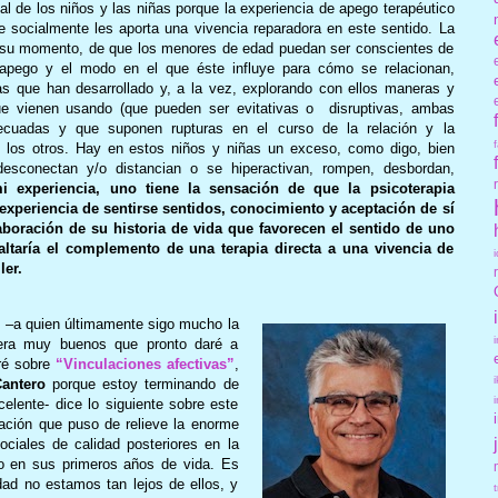
ial de los niños y las niñas porque la experiencia de apego terapéutico
 socialmente les aporta una vivencia reparadora en este sentido. La
n su momento, de que los menores de edad puedan ser conscientes de
e apego y el modo en el que éste influye para cómo se relacionan,
as que han desarrollado y, a la vez, explorando con ellos maneras y
que vienen usando (que pueden ser evitativas o
disruptivas, ambas
cuadas y que suponen rupturas en el curso de la relación y la
 los otros. Hay en estos niños y niñas un exceso, como digo, bien
desconectan y/o distancian o se hiperactivan, rompen, desbordan,
i experiencia, uno tiene la sensación de que la psicoterapia
 experiencia de sentirse sentidos, conocimiento y aceptación de sí
aboración de su historia de vida que favorecen el sentido de uno
ltaría el complemento de una terapia directa a una vivencia de
ler.
o
–a quien últimamente sigo mucho la
rtera muy buenos que pronto daré a
ré sobre
“Vinculaciones afectivas”
,
Cantero
porque estoy terminando de
elente- dice lo siguiente sobre este
ación que puso de relieve la enorme
ociales de calidad posteriores en la
o en sus primeros años de vida. Es
dad no estamos tan lejos de ellos, y