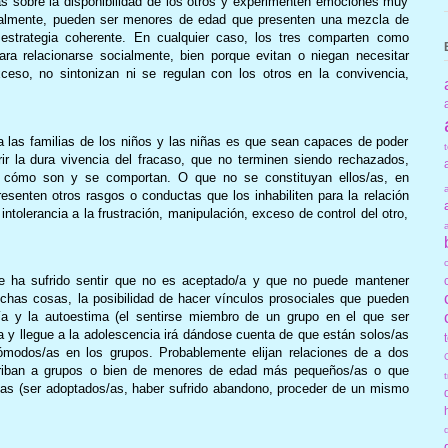
s sobre la disponibilidad de los otros y experimenten emociones muy
finalmente, pueden ser menores de edad que presenten una mezcla de
estrategia coherente. En cualquier caso, los tres comparten como
ra relacionarse socialmente, bien porque evitan o niegan necesitar
ceso, no sintonizan ni se regulan con los otros en la convivencia,
las familias de los niños y las niñas es que sean capaces de poder
rir la dura vivencia del fracaso, que no terminen siendo rechazados,
 cómo son y se comportan. O que no se constituyan ellos/as, en
esenten otros rasgos o conductas que los inhabiliten para la relación
intolerancia a la frustración, manipulación, exceso de control del otro,
e ha sufrido sentir que no es aceptado/a y que no puede mantener
chas cosas, la posibilidad de hacer vínculos prosociales que pueden
tía y la autoestima (el sentirse miembro de un grupo en el que ser
a y llegue a la adolescencia irá dándose cuenta de que están solos/as
ómodos/as en los grupos. Probablemente elijan relaciones de a dos
criban a grupos o bien de menores de edad más pequeños/as o que
/as (ser adoptados/as, haber sufrido abandono, proceder de un mismo