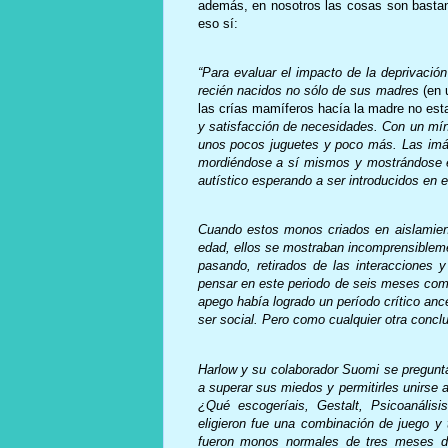
además, en nosotros las cosas son basta
eso sí:
“Para evaluar el impacto de la deprivació
recién nacidos no sólo de sus madres
(en 
las crías mamíferos hacía la madre no est
y satisfacción de necesidades. Con un mín
unos pocos juguetes y poco más. Las im
mordiéndose a sí mismos y mostrándose e
autístico esperando a ser introducidos en 
Cuando estos monos criados en aislamien
edad, ellos se mostraban incomprensibleme
pasando, retirados de las interacciones y 
pensar en este periodo de seis meses como 
apego había logrado un período crítico anc
ser social. Pero como cualquier otra concl
Harlow y su colaborador Suomi se pregunta
a superar sus miedos y permitirles unirse
¿Qué escogeríais, Gestalt, Psicoanálisi
eligieron fue una combinación de juego y 
fueron monos normales de tres meses de