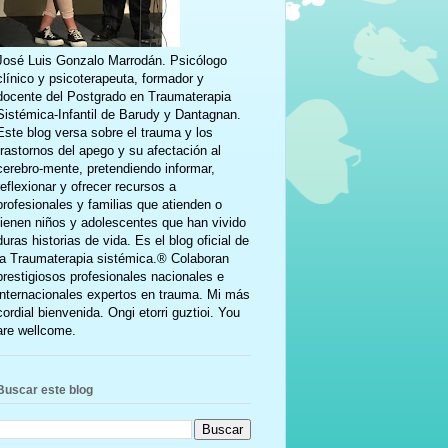
José Luis Gonzalo Marrodán. Psicólogo
clínico y psicoterapeuta, formador y
docente del Postgrado en Traumaterapia
Sistémica-Infantil de Barudy y Dantagnan.
Este blog versa sobre el trauma y los
trastornos del apego y su afectación al
cerebro-mente, pretendiendo informar,
reflexionar y ofrecer recursos a
profesionales y familias que atienden o
tienen niños y adolescentes que han vivido
duras historias de vida. Es el blog oficial de
la Traumaterapia sistémica.® Colaboran
prestigiosos profesionales nacionales e
internacionales expertos en trauma. Mi más
cordial bienvenida. Ongi etorri guztioi. You
are wellcome.
Buscar este blog