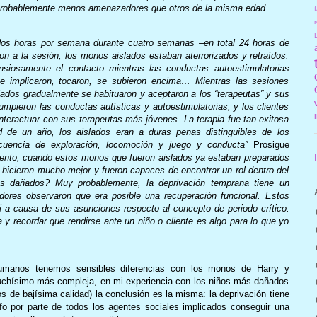
 probablemente menos amenazadores que otros de la misma edad.
f
r
 dos horas por semana durante cuatro semanas –en total 24 horas de
ron a la sesión, los monos aislados estaban aterrorizados y retraídos.
nsiosamente el contacto mientras las conductas autoestimulatorias
e implicaron, tocaron, se subieron encima… Mientras las sesiones
lados gradualmente se habituaron y aceptaron a los “terapeutas” y sus
rumpieron las conductas autísticas y autoestimulatorias, y los clientes
interactuar con sus terapeutas más jóvenes. La terapia fue tan exitosa
d de un año, los aislados eran a duras penas distinguibles de los
cuencia de exploración, locomoción y juego y conducta”
Prosigue
ento, cuando estos monos que fueron aislados ya estaban preparados
lo hicieron mucho mejor y fueron capaces de encontrar un rol dentro del
los dañados? Muy probablemente, la deprivación temprana tiene un
dores observaron que era posible una recuperación funcional. Estos
 a causa de sus asunciones respecto al concepto de periodo crítico.
y recordar que rendirse ante un niño o cliente es algo para lo que yo
humanos tenemos sensibles diferencias con los monos de Harry y
uchísimo más compleja, en mi experiencia con los niños más dañados
os de bajísima calidad) la conclusión es la misma: la deprivación tiene
fo por parte de todos los agentes sociales implicados conseguir una