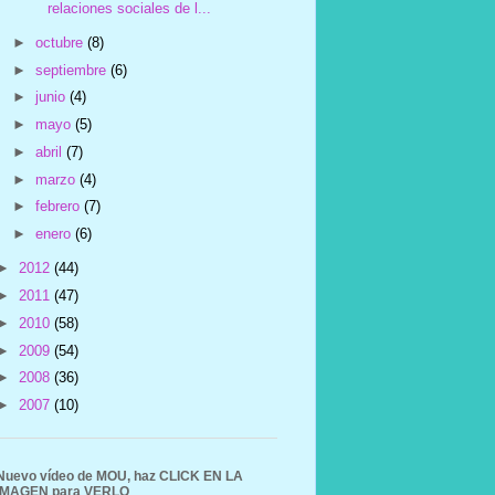
relaciones sociales de l...
►
octubre
(8)
►
septiembre
(6)
►
junio
(4)
►
mayo
(5)
►
abril
(7)
►
marzo
(4)
►
febrero
(7)
►
enero
(6)
►
2012
(44)
►
2011
(47)
►
2010
(58)
►
2009
(54)
►
2008
(36)
►
2007
(10)
Nuevo vídeo de MOU, haz CLICK EN LA
IMAGEN para VERLO