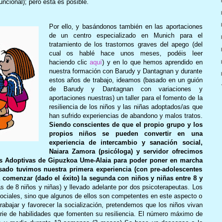
uncional); pero ésta es posible.
Por ello, y basándonos también en las aportaciones
de un centro especializado en Munich para el
tratamiento de los trastornos graves del apego (del
cual os hablé hace unos meses, podéis leer
haciendo clic
aquí
) y en lo que hemos aprendido en
nuestra formación con Barudy y Dantagnan y durante
estos años de trabajo, ideamos (basado en un guión
de Barudy y Dantagnan con variaciones y
aportaciones nuestras) un taller para el fomento de la
resiliencia de los niños y las niñas adoptados/as que
han sufrido experiencias de abandono y malos tratos.
Siendo conscientes de que el propio grupo y los
propios niños se pueden convertir en una
experiencia de intercambio y sanación social,
Naiara Zamora (psicóloga) y servidor ofrecimos
as Adoptivas de Gipuzkoa Ume-Alaia para poder poner en marcha
asado tuvimos nuestra primera experiencia (con pre-adolescentes
 comenzar (dado el éxito) la segunda con niños y niñas entre 8 y
s de 8 niños y niñas) y llevado adelante por dos psicoterapeutas. Los
sociales, sino que algunos de ellos son competentes en este aspecto o
rabajar y favorecer la socialización, pretendemos que los niños vivan
erie de habilidades que fomenten su resiliencia. El número máximo de