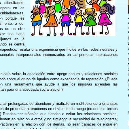
dificultades,
epara, en las
cuidadores/as,
ión porque les
lmente, a co-
los de un otro
rizar una base
ijamos en la
ando se centra
rapéutico, resulta una experiencia que incide en las redes neurales y
onales interpersonales interiorizados en las primeras interacciones
trilogía sobre la asociación entre apego seguro y relaciones sociales
ando sobre el grupo de iguales como experiencia de reparación ¿Puede
 en una herramienta que ayude a que los niños/as aprendan las
itan para una adecuada socialización?
cias prolongadas de abandono y maltrato en instituciones u orfanatos
es de presentar alteraciones en el vínculo de apego (no son los únicos
) Pueden ser niños/as que tiendan a evitar las relaciones sociales,
enten en relación a otros y no sintiendo la necesidad de relacionarse;
peractiven en la relación con los demás, no sean capaces de entrar en