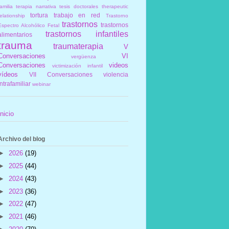
amilia
terapia narrativa
tesis doctorales
therapeutic
tortura
trabajo en red
elationship
Trastorno
trastornos
trastornos
Espectro Alcohólico Fetal
trastornos infantiles
alimentarios
trauma
traumaterapia
V
Conversaciones
VI
vergüenza
Conversaciones
videos
victimización infantil
vídeos
VII Conversaciones
violencia
intrafamiliar
webinar
Inicio
Archivo del blog
►
2026
(19)
►
2025
(44)
►
2024
(43)
►
2023
(36)
►
2022
(47)
►
2021
(46)