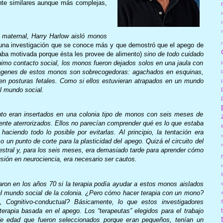
nte similares aunque más complejas,
n maternal, Harry Harlow aisló monos
una investigación que se conoce más y que demostró que el apego de
aba motivada porque ésta les provee de alimento)
sino de todo cuidado
imo contacto social, los monos fueron dejados solos en una jaula con
ágenes de estos monos son sobrecogedoras: agachados en esquinas,
n posturas fetales. Como si ellos estuvieran atrapados en un mundo
el mundo social.
to eran insertados en una colonia tipo de monos con seis meses de
nte aterrorizados. Ellos no parecían comprender qué es lo que estaba
haciendo todo lo posible por evitarlas. Al principio, la tentación era
un punto de corte para la plasticidad del apego. Quizá el circuito del
estral y, para los seis meses, era demasiado tarde para aprender cómo
usión en neurociencia, era necesario ser cautos.
r
ron en los años 70 si la terapia podía ayudar a estos monos aislados
 al mundo social de la colonia. ¿Pero cómo hacer terapia con un mono?
s, Cognitivo-conductual? Básicamente, lo que estos investigadores
terapia basada en el apego. Los “terapeutas” elegidos para el trabajo
 edad que fueron seleccionados porque eran pequeños, tenían un