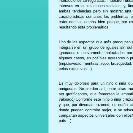
interacciones co-reguladas, muestren duda
intensas en las relaciones sociales; y, 
ambas tendencias pero sin mostrar una 
características comunes los problemas pa
estar con los demás bien porque, por ex
resultando ésta problemática.
Uno de los aspectos que más preocupan a 
integrarse en un grupo de iguales sin suf
ignorados o nuevamente maltratados por
algunos casos, en posibles agresores o pr
(impulsividad, mentiras, robo, brusquedad, 
celos excesivos…)
Es muy doloroso para un niño o niña qu
amigos/as. Se pierden así, entre otras mu
ser gratificantes, que fomentan la empa
valorado) Conforme este niño o niña crezc
y que, por diversas razones, no están c
donde puedan controlar mejor, o se ads
compartan aspectos universales con ellos
país…)