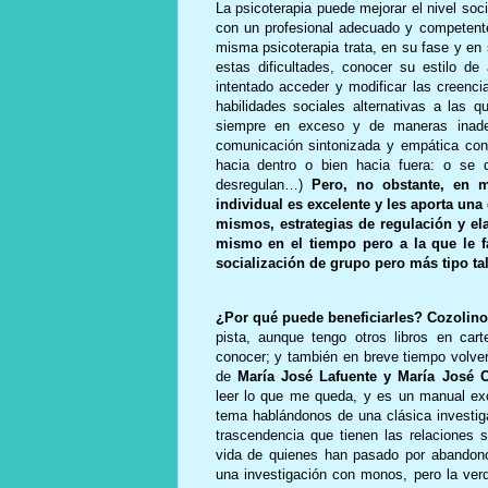
La psicoterapia puede mejorar el nivel soc
con un profesional adecuado y competente
misma psicoterapia trata, en su fase y e
estas dificultades, conocer su estilo d
intentado acceder y modificar las creenci
habilidades sociales alternativas a las 
siempre en exceso y de maneras inade
comunicación sintonizada y empática con
hacia dentro o bien hacia fuera: o se 
desregulan…)
Pero, no obstante, en m
individual es excelente y les aporta una
mismos, estrategias de regulación y el
mismo en el tiempo pero a la que le fa
socialización de grupo pero más tipo tal
¿Por qué puede beneficiarles? Cozolin
pista, aunque tengo otros libros en ca
conocer; y también en breve tiempo volve
de
María José Lafuente y María José 
leer lo que me queda, y es un manual exc
tema hablándonos de una clásica investig
trascendencia que tienen las relaciones s
vida de quienes han pasado por abandon
una investigación con monos, pero la ver