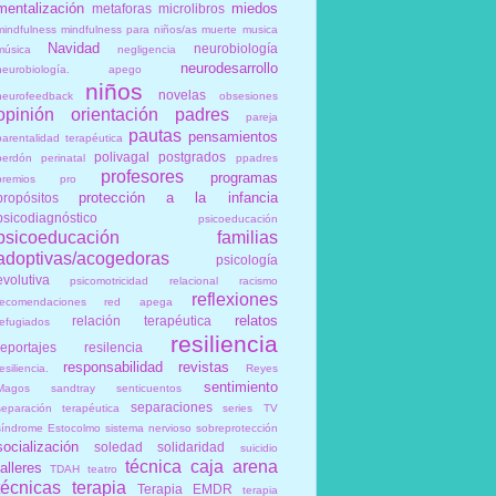
mentalización
miedos
metaforas
microlibros
mindfulness
mindfulness para niños/as
muerte
musica
Navidad
neurobiología
música
negligencia
neurodesarrollo
neurobiología. apego
niños
novelas
neurofeedback
obsesiones
opinión
orientación
padres
pareja
pautas
pensamientos
parentalidad terapéutica
polivagal
postgrados
perdón
perinatal
ppadres
profesores
programas
premios
pro
protección a la infancia
propósitos
psicodiagnóstico
psicoeducación
psicoeducación familias
adoptivas/acogedoras
psicología
evolutiva
psicomotricidad relacional
racismo
reflexiones
recomendaciones
red apega
relatos
relación terapéutica
refugiados
resiliencia
reportajes
resilencia
responsabilidad
revistas
esiliencia.
Reyes
sentimiento
Magos
sandtray
senticuentos
separaciones
separación terapéutica
series TV
síndrome Estocolmo
sistema nervioso
sobreprotección
socialización
soledad
solidaridad
suicidio
técnica caja arena
talleres
TDAH
teatro
técnicas
terapia
Terapia EMDR
terapia