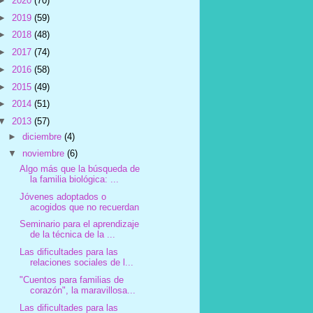
►
2020
(70)
►
2019
(59)
►
2018
(48)
►
2017
(74)
►
2016
(58)
►
2015
(49)
►
2014
(51)
▼
2013
(57)
►
diciembre
(4)
▼
noviembre
(6)
Algo más que la búsqueda de
la familia biológica: ...
Jóvenes adoptados o
acogidos que no recuerdan
Seminario para el aprendizaje
de la técnica de la ...
Las dificultades para las
relaciones sociales de l...
"Cuentos para familias de
corazón", la maravillosa...
Las dificultades para las