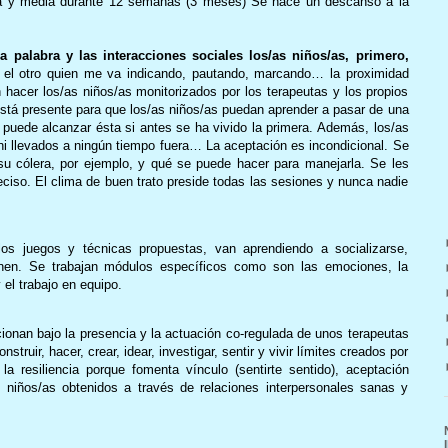
ra y media durante 12 semanas (3 meses) Se hace un descanso a la
 palabra y las interacciones sociales los/as niños/as, primero,
el otro quien me va indicando, pautando, marcando… la proximidad
hacer los/as niños/as monitorizados por los terapeutas y los propios
está presente para que los/as niños/as puedan aprender a pasar de una
e puede alcanzar ésta si antes se ha vivido la primera. Además, los/as
ni llevados a ningún tiempo fuera… La aceptación es incondicional. Se
u cólera, por ejemplo, y qué se puede hacer para manejarla. Se les
ciso. El clima de buen trato preside todas las sesiones y nunca nadie
 los juegos y técnicas propuestas, van aprendiendo a socializarse,
enen. Se trabajan módulos específicos como son las emociones, la
 el trabajo en equipo.
acionan bajo la presencia y la actuación co-regulada de unos terapeutas
struir, hacer, crear, idear, investigar, sentir y vivir límites creados por
a resiliencia porque fomenta vínculo (sentirte sentido), aceptación
s niños/as obtenidos a través de relaciones interpersonales sanas y