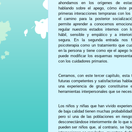
ahondamos en los orígenes de estas 
hablando sobre el apego, cómo éste pr
primeras interacciones tempranas con los 
el camino para la posterior socializac
permite aprender a conocernos emociona
regular nuestros estados internos con 
hábil, sensible y empático y a interio
segura. En la segunda entrada nos f
psicoterapia como un tratamiento que cu
en la persona y tiene como eje el apego te
puede modificar los esquemas representaci
con los cuidadores primarios.
Cerramos, con este tercer capítulo, esta 
futuras competentes y satisfactorias habl
una experiencia de grupo constituirse
herramientas interpersonales que se neces
Los niños y niñas que han vivido experien
de baja calidad tienen muchas probabilidad
pero sí una de las poblaciones en riesgo
desconectándose interiormente de lo que si
pueden ser niños que, al contrario, se hi