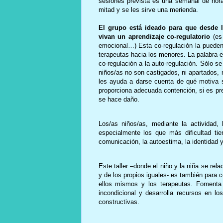
sesiones prevista es una semanal de ho
mitad y se les sirve una merienda.
El grupo está ideado para que desde la
vivan un aprendizaje co-regulatorio
(es 
emocional…) Esta co-regulación la pueden 
terapeutas hacia los menores. La palabra 
co-regulación a la auto-regulación. Sólo s
niños/as no son castigados, ni apartados, 
les ayuda a darse cuenta de qué motiva s
proporciona adecuada contención, si es pre
se hace daño.
Los/as niños/as, mediante la actividad,
especialmente los que más dificultad ti
comunicación, la autoestima, la identidad y
Este taller –donde el niño y la niña se rel
y de los propios iguales- es también para con
ellos mismos y los terapeutas. Fomenta l
incondicional y desarrolla recursos en lo
constructivas.