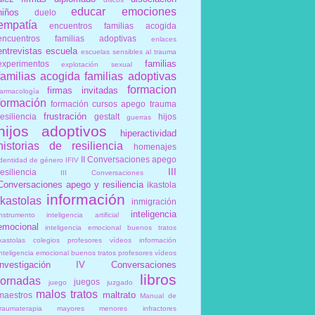
educar
emociones
niños
duelo
empatía
encuentros familias acogida
encuentros familias adoptivas
enlaces
entrevistas
escuela
escuelas sensibles al trauma
familias
experimentos
explotación sexual
familias acogida
familias adoptivas
formacion
firmas invitadas
farmacología
formación
formación cursos apego trauma
frustración
resiliencia
gestalt
hijos
guerras
hijos adoptivos
hiperactividad
historias de resiliencia
homenajes
II Conversaciones apego
identidad de género
IFIV
III
resiliencia
III Conversaciones
Conversaciones apego y resiliencia
ikastola
información
ikastolas
inmigración
inteligencia
instrumento
inteligencia artificial
emocional
inteligencia emocional buenos tratos
ikastolas colegios profesores vídeos información
inteligencia emocional buenos tratos profesores vídeos
investigación
IV Conversaciones
libros
jornadas
juegos
juego
juzgado
malos tratos
maltrato
maestros
Manual de
traumaterapia
mayores
menores infractores