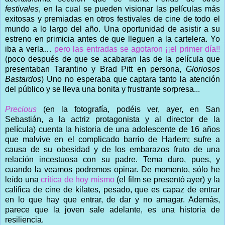
festivales
, en la cual se pueden visionar las películas más
exitosas y premiadas en otros festivales de cine de todo el
mundo a lo largo del año. Una oportunidad de asistir a su
estreno en primicia antes de que lleguen a la cartelera. Yo
iba a verla…
pero las entradas se agotaron ¡¡el primer día!!
(poco después de que se acabaran las de la película que
presentaban Tarantino y Brad Pitt en persona,
Gloriosos
Bastardos
) Uno no esperaba que captara tanto la atención
del público y se lleva una bonita y frustrante sorpresa...
Precious
(en la fotografía, podéis ver, ayer, en San
Sebastián, a la actriz protagonista y al director de la
película) cuenta la historia de una adolescente de 16 años
que malvive en el complicado barrio de Harlem; sufre a
causa de su obesidad y de los embarazos fruto de una
relación incestuosa con su padre. Tema duro, pues, y
cuando la veamos podremos opinar. De momento, sólo he
leído una
crítica de hoy mismo
(el film se presentó ayer) y la
califica de cine de kilates, pesado, que es capaz de entrar
en lo que hay que entrar, de dar y no amagar. Además,
parece que la joven sale adelante, es una historia de
resiliencia.