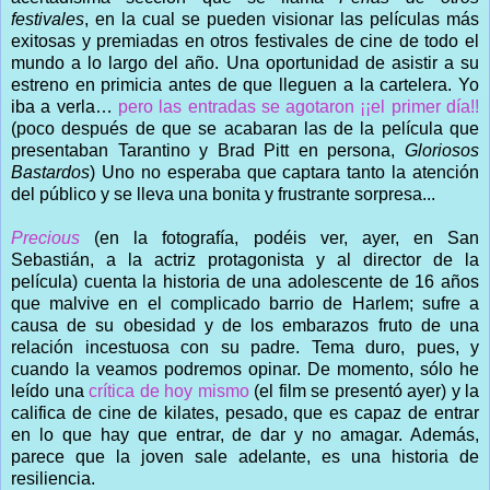
festivales
, en la cual se pueden visionar las películas más
exitosas y premiadas en otros festivales de cine de todo el
mundo a lo largo del año. Una oportunidad de asistir a su
estreno en primicia antes de que lleguen a la cartelera. Yo
iba a verla…
pero las entradas se agotaron ¡¡el primer día!!
(poco después de que se acabaran las de la película que
presentaban Tarantino y Brad Pitt en persona,
Gloriosos
Bastardos
) Uno no esperaba que captara tanto la atención
del público y se lleva una bonita y frustrante sorpresa...
Precious
(en la fotografía, podéis ver, ayer, en San
Sebastián, a la actriz protagonista y al director de la
película) cuenta la historia de una adolescente de 16 años
que malvive en el complicado barrio de Harlem; sufre a
causa de su obesidad y de los embarazos fruto de una
relación incestuosa con su padre. Tema duro, pues, y
cuando la veamos podremos opinar. De momento, sólo he
leído una
crítica de hoy mismo
(el film se presentó ayer) y la
califica de cine de kilates, pesado, que es capaz de entrar
en lo que hay que entrar, de dar y no amagar. Además,
parece que la joven sale adelante, es una historia de
resiliencia.