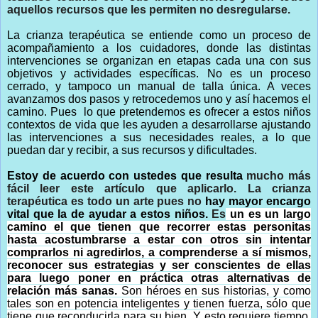
aquellos recursos que les permiten no desregularse.
La crianza terapéutica se entiende como un proceso de
acompañamiento a los cuidadores, donde las distintas
intervenciones se organizan en etapas cada una con sus
objetivos y actividades específicas. No es un proceso
cerrado, y tampoco un manual de talla única. A veces
avanzamos dos pasos y retrocedemos uno y así hacemos el
camino. Pues lo que pretendemos es ofrecer a estos niños
contextos de vida que les ayuden a desarrollarse ajustando
las intervenciones a sus necesidades reales, a lo que
puedan dar y recibir, a sus recursos y dificultades.
Estoy de acuerdo con ustedes que resulta
mucho más
fácil leer este artículo que aplicarlo. La crianza
terapéutica es todo un arte pues no
hay mayor encargo
vital que la de ayudar a estos niños.
Es
un es un largo
camino el que tienen que recorrer estas personitas
hasta acostumbrarse a estar con otros sin intentar
comprarlos ni agredirlos, a comprenderse a sí mismos,
reconocer sus estrategias y ser conscientes de ellas
para luego poner en práctica otras alternativas de
relación más sanas.
Son héroes en sus historias, y como
tales son en potencia inteligentes y tienen fuerza, sólo que
tiene que reconducirla para su bien. Y esto requiere tiempo,