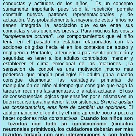
conductas y actitudes de los niños. Es un concepto
sumamente importante pues s
ólo la repetición permite
construir nuevos patrones representacionales y de
actuación. Muy probablemente la mayoría de estos niños
no
tienen integrada la asociación que existe entre sus
conductas y sus opciones previas. Para muchos las cosas
“
simplemente ocurren
”. L
os comportamientos que el niño
tenía en el pasado no estaban relacionados con las
acciones dirigidas hacia él en los contextos de abuso y
negligencia
.
Por tanto, la tendencia para sentir protección y
seguridad es tener a los adultos controlados, mandar y
establecer el clima emocional de las relaciones. ¡La
sensación de control es una motivación mucho más
poderosa que ningún privilegio!
El adulto gana cuando
consigue desmontar las estrategias primarias de
manipulación del niño al tiempo que consigue que haga la
tarea sin recurrir a las amenazas, o la rabia actuada. El uso
de consecuencias lógicas que enseñen por si mismas es un
buen recurso para mantener la consistencia:
Si no te gustan
las consecuencias, eres libre de cambiar las opciones.
El
adulto mantiene el control y el niño aprende poco a poco a
hacer opciones más constructivas.
Cuando los niños son
tozudos con todo su oposicionismo (circuitos
neuronales primitivos), los cuidadores deberán ser más
tozudos todavía con sus intervenciones y con todos