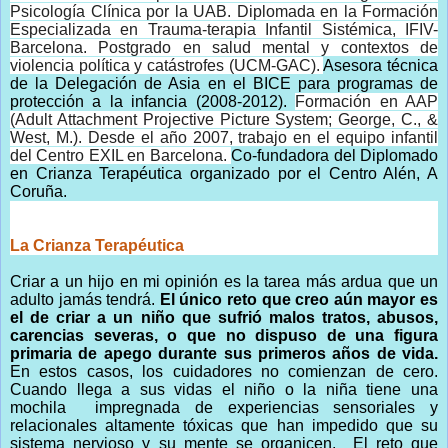
Psicología Clínica por la UAB. Diplomada en la Formación
Especializada en Trauma-terapia Infantil Sistémica, IFIV-
Barcelona. Postgrado en salud mental y contextos de
violencia política y catástrofes (UCM-GAC).
Asesora técnica
de la Delegación de Asia en el BICE para programas de
protección a la infancia (2008-2012).
Formación en AAP
(Adult Attachment Projective Picture System; George, C., &
West, M.).
Desde el año 2007, trabajo en el equipo infantil
del Centro EXIL en Barcelona.
Co-fundadora del Diplomado
en Crianza Terapéutica organizado por el Centro Alén, A
Coruña.
La Crianza Terapéutica
Criar a un hijo en mi opinión es la tarea más ardua que un
adulto jamás tendrá.
El único reto que creo aún mayor es
el de criar a un niño que sufrió malos tratos, abusos,
carencias severas, o que no dispuso de una figura
primaria de apego durante sus primeros años de vida.
En estos casos, los cuidadores no comienzan de cero.
Cuando llega a sus vidas el niño o la niña tiene una
mochila impregnada de experiencias sensoriales y
relacionales altamente tóxicas que han impedido que su
sistema nervioso y su mente se organicen. El reto que