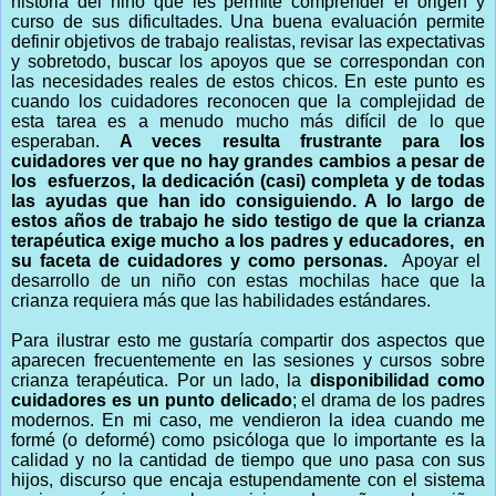
historia del niño que les permite comprender el origen y
curso de sus dificultades. Una buena evaluación permite
definir objetivos de trabajo realistas, revisar las expectativas
y sobretodo, buscar los apoyos que se correspondan con
las necesidades reales de estos chicos. En este punto es
cuando los cuidadores reconocen que la complejidad de
esta tarea es a menudo mucho más difícil de lo que
esperaban.
A veces resulta frustrante para los
cuidadores ver que no hay grandes cambios a pesar de
los esfuerzos, la dedicación (casi) completa y de todas
las ayudas que han ido consiguiendo. A lo largo de
estos años de trabajo he sido testigo de que la crianza
terapéutica exige mucho a los padres y educadores, en
su faceta de cuidadores y como personas.
Apoyar el
desarrollo de un niño con estas mochilas hace que la
crianza requiera más que las habilidades estándares.
Para ilustrar esto me gustaría compartir dos aspectos que
aparecen frecuentemente en las sesiones y cursos sobre
crianza terapéutica. Por un lado, la
disponibilidad como
cuidadores es un punto delicado
; el drama de los padres
modernos. En mi caso, me vendieron la idea cuando me
formé (o deformé) como psicóloga que lo importante es la
calidad y no la cantidad de tiempo que uno pasa con sus
hijos, discurso que encaja estupendamente con el sistema