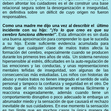
deben afrontar los cuidadores es el de construir una base
relacional segura sobre la desorganización e inseguridad,
en definitiva sobre un déficit de cuyo origen no fueron
responsables.
Como una madre me dijo una vez al describir el último
incidente con su hijo:
“¡Yo lo que creo es que su
cerebro funciona diferente!”
.
Esta afirmación es sin duda
una buena aproximación para comprender lo que le sucedía
a su hijo. Existe suficiente evidencia acumulada para
afirmar que cualquier clase de malos tratos afecta la
formación del cerebro, especialmente cuando se producen
durante los primeros tres años de vida. Un sistema nervioso
hipersensible al estrés, dificultades en la auto-regulación de
las emociones y las conductas, y unas representaciones
mentales teñidas de inseguridad, son algunas de las
consecuencias más estudiadas. L
os niños con historias de
abuso y malos tratos no tienen integrado el sentido de valía
personal y tampoco la confianza y seguridad en el otro.
De
modo que el niño no solamente se estresa fácilmente y
reacciona exageradamente, además cuando tiene un
comportamiento disruptivo o poco adecuado le embarga
un
abrumador miedo y la sensación de que causará el rechazo
inevitable de sus cuidadores
. En ese momento la sensación
es tan límite que en muchos casos la única manera de