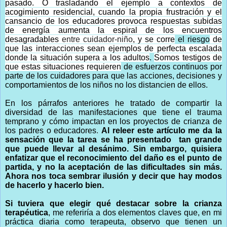
pasado. O trasladando el ejemplo a contextos de
acogimiento residencial, cuando la propia frustración y el
cansancio de los educadores provoca respuestas subidas
de energía aumenta la espiral de los encuentros
desagradables
entre cuidador-niño
, y se corre
el riesgo
de
que las interacciones sean ejemplos de perfecta escalada
donde la situación supera a los adultos
.
Somos testigos de
que estas situaciones requieren
de esfuerzos continuos por
parte de los cuidadores para que las acciones, decisiones y
comportamientos de los niños no los distancien de ellos.
En los párrafos anteriores he tratado de compartir la
diversidad de las manifestaciones que tiene el trauma
temprano y cómo impactan en los proyectos de crianza de
los padres o educadores
.
Al releer este artículo me da la
sensación que la tarea se ha presentado tan grande
que puede llevar al desánimo. Sin embargo, quisiera
enfatizar que el reconocimiento del daño es el punto de
partida, y no la aceptación de las dificultades sin más.
Ahora nos toca sembrar ilusión y decir que hay modos
de hacerlo y hacerlo bien.
Si tuviera que elegir qué destacar sobre la crianza
terapéutica
, me referiría a dos elementos claves que, en mi
práctica diaria como terapeuta, observo que tienen un