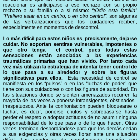
reaccionar es anticiparse a ese rechazo con su propio
rechazo a su familia o a sí mismo:
“¡Odio esta familia”
“Prefiero estar en un centro, o en otro centro!”
,
son algunas
de las verbalizaciones que los cuidadores reciben,
especialmente en momentos de descontrol.
Lo más difícil para estos niños es, precisamente, dejarse
cuidar. No soportan sentirse vulnerables, impotentes o
que otro tenga el control, pues todas estas
sensaciones están asociadas a las experiencias
traumáticas primarias que han vivido. Por tanto cada
vez más utilizan la estrategia de intentar tener control de
lo que pasa a su alrededor y sobre las figuras
significativas para ellos.
Esta necesidad de control se
manifiesta en los “pulsos” o en las “luchas de poder” que
tiene con sus cuidadores o con las figuras de autoridad. En
las situaciones donde se sienten amenazados recurren la
mayoría de las veces a ponerse intransigentes, obstinados,
irrespetuosos. Ante la confrontación pueden bloquearse o
luchar, es decir, ponerse chulos y sobrepasarse hasta
perder el respeto o adoptar actitudes de no asumir ninguna
responsabilidad de lo que pasa o de lo que hacen. Otras
veces, terminan desbordándose para que los demás cedan
a sus exigencias y otras veces lloran ante una situación
difícil. Las conductas de complacencia también son