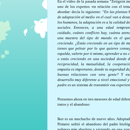
En el vídeo de la pasada semana “Zeitgeist m
uno de los expertos -en relación con el te
abordar- decía lo siguiente: “
En las plantas 
de adaptación al medio en el cual van a desa
los humanos, la adaptación es a la calidad de
sociales. Entonces, a una edad tempra
cuidado, cuánto conflicto hay, cuánta atenc
una muestra del tipo de mundo en el que
creciendo. ¿Estás creciendo en un tipo de m
tienes que pelear por lo que quieres consegu
espalda, valerte por ti mismo, aprender a no c
o estás creciendo en una sociedad donde 
reciprocidad, la mutualidad, la cooperac
empatía es importante, donde tu seguridad de
buenas relaciones con otra gente? Y es
desarrollo muy diferente a nivel emocional y 
padre es un sistema de transmitir esa experien
Pensemos ahora en tres menores de edad difere
tratos y el abandono:
Iker es un muchacho de nueve años. Adoptado 
Primero sufrió el abandono del padre biológ
pobreza más absoluta y viviendo en una zona