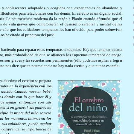
 y adolescentes adoptados o acogidos con experiencias de abandono y
dificultades para relacionarse con los demás. El cerebro es un órgano social,
más. La neurociencia moderna da la razón a Platón cuando afirmaba que el
as de vida graves que comprometen el desarrollo cerebral y mental de las
 a lo que los cuidadores tempranos les han ofrecido para poder sobrevivir,
os he citado al principio del post.
aciendo para reparar estas tempranas tendencias. Hay que tener en cuenta
o, más probabilidad de que se afiancen los esquemas tempranos de apego.
sos son graves y las secuelas son permanentes (sólo podemos aspirar a lograr
no nos dice que en neurociencia no hay nada escrito y que nunca es tarde.
va de cómo el cerebro se prepara
ciales en la experiencia con los
n nacido. Cuando nace un bebé,
los demás con lo que hace él y
 los demás sintonizan con sus
asa si en general sus padres no
cipio la mente del niño se verá
Sin los momentos íntimos en los
n sus cuidadores, puede acabar
in comprender la importancia de