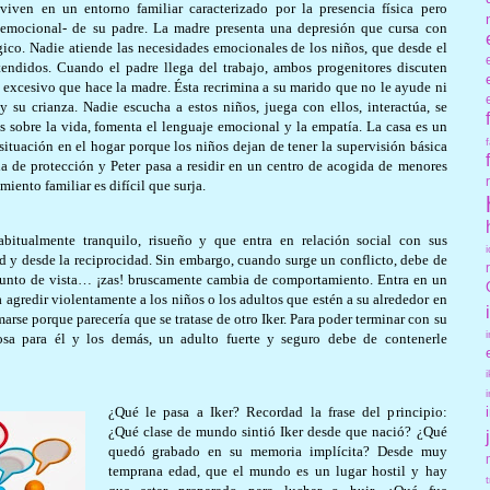
iven en un entorno familiar caracterizado por la presencia física pero
a emocional- de su padre. La madre presenta una depresión que cursa con
co. Nadie atiende las necesidades emocionales de los niños, que desde el
tendidos. Cuando el padre llega del trabajo, ambos progenitores discuten
 excesivo que hace la madre. Ésta recrimina a su marido que no le ayude ni
 su crianza. Nadie escucha a estos niños, juega con ellos, interactúa, se
s sobre la vida, fomenta el lenguaje emocional y la empatía. La casa es un
 situación en el hogar porque los niños dejan de tener la supervisión básica
a de protección y Peter pasa a residir en un centro de acogida de menores
iento familiar es difícil que surja.
bitualmente tranquilo, risueño y que entra en relación social con sus
d y desde la reciprocidad. Sin embargo, cuando surge un conflicto, debe de
 punto de vista… ¡zas! bruscamente cambia de comportamiento. Entra en un
 a agredir violentamente a los niños o los adultos que estén a su alrededor en
rse porque parecería que se tratase de otro Iker. Para poder terminar con su
rosa para él y los demás, un adulto fuerte y seguro debe de contenerle
¿Qué le pasa a Iker? Recordad la frase del principio:
¿Qué clase de mundo sintió Iker desde que nació? ¿Qué
quedó grabado en su memoria implícita? Desde muy
temprana edad, que el mundo es un lugar hostil y hay