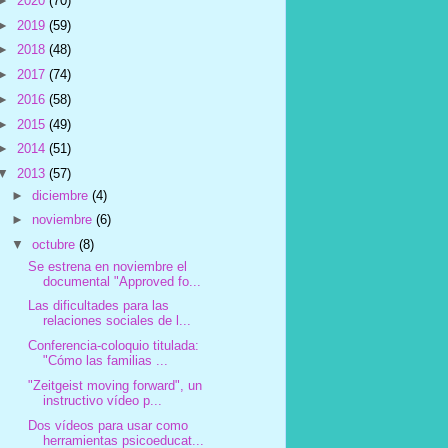
►
2020
(70)
►
2019
(59)
►
2018
(48)
►
2017
(74)
►
2016
(58)
►
2015
(49)
►
2014
(51)
▼
2013
(57)
►
diciembre
(4)
►
noviembre
(6)
▼
octubre
(8)
Se estrena en noviembre el
documental "Approved fo...
Las dificultades para las
relaciones sociales de l...
Conferencia-coloquio titulada:
"Cómo las familias ...
"Zeitgeist moving forward", un
instructivo vídeo p...
Dos vídeos para usar como
herramientas psicoeducat...