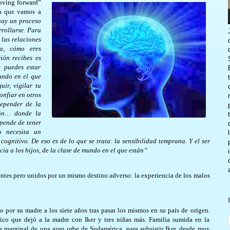
oving forward”
ma que vamos a
hay un proceso
rrollarse. Para
 las relaciones
na, cómo eres
ión recibes es
 puedes estar
undo en el que
ir, vigilar tu
onfiar en otros
depender de la
ión… donde la
pende de tener
o necesita un
cognitivo. De eso es de lo que se trata: la sensibilidad temprana. Y el ser
cia a los hijos, de la clase de mundo en el que están”
ntes pero unidos por un mismo destino adverso: la experiencia de los malos
por su madre a los siete años tras pasar los mismos en su país de origen.
ico que dejó a la madre con Iker y tres niñas más. Familia sumida en la
 marginal de una gran urbe de Sudamérica, para subsistir Iker, desde muy