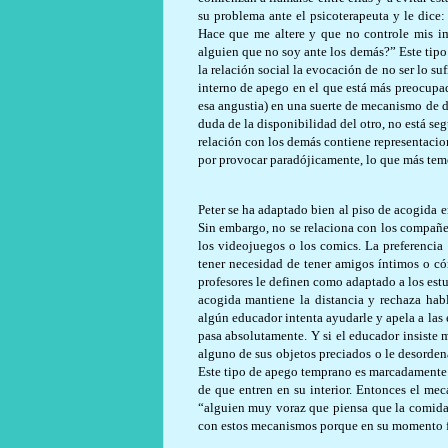
su problema ante el psicoterapeuta y le dice:
Hace que me altere y que no controle mis im
alguien que no soy ante los demás?” Este tipo
la relación social la evocación de no ser lo 
interno de apego en el que está más preocupad
esa angustia) en una suerte de mecanismo de d
duda de la disponibilidad del otro, no está seg
relación con los demás contiene representacio
por provocar paradójicamente, lo que más tem
Peter se ha adaptado bien al piso de acogida 
Sin embargo, no se relaciona con los compañero
los videojuegos o los comics. La preferencia
tener necesidad de tener amigos íntimos o c
profesores le definen como adaptado a los est
acogida mantiene la distancia y rechaza hab
algún educador intenta ayudarle y apela a las e
pasa absolutamente. Y si el educador insiste 
alguno de sus objetos preciados o le desordena
Este tipo de apego temprano es marcadamente ev
de que entren en su interior. Entonces el mec
“alguien muy voraz que piensa que la comida 
con estos mecanismos porque en su momento f