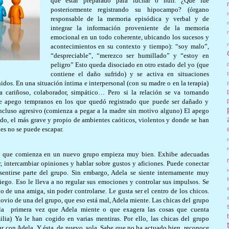
que estar preparado para luchar o huir. ¿Qué fue
posteriormente registrando su hipocampo? (órgano
responsable de la memoria episódica y verbal y de
integrar la información proveniente de la memoria
emocional en un todo coherente, ubicando los sucesos y
acontecimientos en su contexto y tiempo): “soy malo”,
“despreciable”, “merezco ser humillado” y “estoy en
peligro” Esto queda disociado en otro estado del yo (que
contiene el daño sufrido) y se activa en situaciones
idos. En una situación íntima e interpersonal (con su madre o en la terapia)
a cariñoso, colaborador, simpático… Pero si la relación se va tornando
de apego tempranos en los que quedó registrado que puede ser dañado y
ncluso agresivo (comienza a pegar a la madre sin motivo alguno) El apego
ado, el más grave y propio de ambientes caóticos, violentos y donde se han
les no se puede escapar.
re que comienza en un nuevo grupo empieza muy bien. Exhibe adecuadas
r, intercambiar opiniones y hablar sobre gustos y aficiones. Puede conectar
r
sentirse parte del grupo. Sin embargo, Adela se siente internamente muy
siego. Eso le lleva a no regular sus emociones y controlar sus impulsos. Se
io de una amiga, sin poder controlarse. Le gusta ser el centro de los chicos.
ovio de una del grupo, que eso está mal, Adela miente. Las chicas del grupo
la
primera vez que Adela miente o que exagera las cosas que cuenta
lia) Ya le han cogido en varias mentiras. Por ello, las chicas del grupo
tar con Adela. Y ésta, de nuevo, sola. Sabe que no ha actuado bien, reconoce