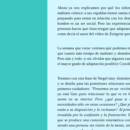
Ahora ya nos explicamos por qué los niños
maltrato crónico a sus espaldas tienen tantas 
preparado para entrar en relación con los de
hombre es un ser social. Pero las experienci
personas hacen que éstas tengan que adaptarse
como decía el autor del vídeo de Zeitgeist que 
La semana que viene veremos qué podemos ir h
que cuanto más tiempo de maltrato y abandon
Pero aún y todo -y sin olvidar que algunos ca
el mayor grado de adaptación posible)- Cozoli
Termino con esta frase de Siegel muy ilustrati
y se diseña para las posteriores relaciones so
primeros cuidadores:
“Pensemos en un
recié
ya está listo para relacionar lo que ve en 
siente en su interior. Pero ¿qué pasa si
necesidades sólo en raras ocasiones? ¿Qué p
están a su disposición y lo rechazan? Al prin
invadida por la confusión y la frustración. 
que se produce una conexión sistemática co
siendo una persona sin visión de la mente, s