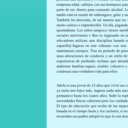
temprana edad, callejea con sus hermanos para
parte de ese dinero para consumir alcohol. L
madre está en estado de embriaguez, grita y mal
También les descuida, de tal manera que no
modo caótico e impredecible. Un día, jugando,
quemaduras. Los niños tampoco tienen satisfe
sociales intervienen e Iker es ingresado en
educadores utilizan una disciplina basada e
zapatilla) Ingresa en este orfanato con un
matrimonio europeo. Tras un periodo de prue
unas alteraciones de conducta y un estilo de
experiencia de profundo rechazo que ahonda
ambiente familiar seguro, estable, cohesivo 
comienza una verdadera vida para ellos.
Adela es una joven de 13 años que vivió sus c
ya tenía tres hijos más, ingresa nada más na
permanece hasta los cuatro años. Sufre la rup
necesidades físicas cubiertas pero los cuidad
El tipo de educación que recibe de las mujer
basada en el tiempo fuera y los cachetes, si n
recuerdan sus padres adoptivos que lo son des