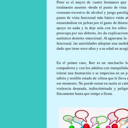
Peter es el mayor de cuatro hermanos que v
totalmente ausente -desde el punto de vist
consumo excesivo de alcohol y juego patológi
punto de vista funcional más básico están a
enzarzándose en peleas por el gasto de dinero
apoye en nada y la deje sola con los niños y
preocupa por sus deberes, les da explicacione
auténtico desierto emocional. Al agravarse la
funcional, las autoridades adoptan una medid
dado que tiene once años y a su edad un acogim
En el primer caso, Iker es un muchacho ha
compañeros y con los adultos con tranquilida
tolerar una frustración o se empecina en un
súbito y terrible estado de cólera que le lleva
ese momento. No puede entrar en razón ni calma
violencia desatada, indiscriminada y pelig
físicamente hasta que rompe a llorar.