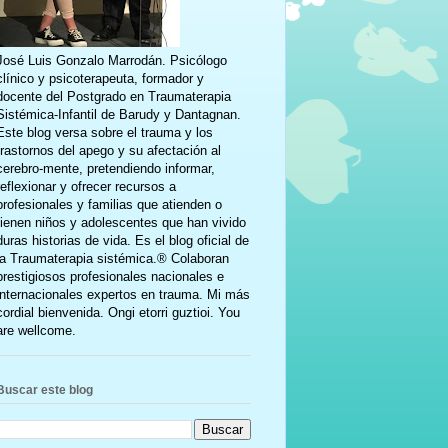
José Luis Gonzalo Marrodán. Psicólogo
clínico y psicoterapeuta, formador y
docente del Postgrado en Traumaterapia
Sistémica-Infantil de Barudy y Dantagnan.
Este blog versa sobre el trauma y los
trastornos del apego y su afectación al
cerebro-mente, pretendiendo informar,
reflexionar y ofrecer recursos a
profesionales y familias que atienden o
tienen niños y adolescentes que han vivido
duras historias de vida. Es el blog oficial de
la Traumaterapia sistémica.® Colaboran
prestigiosos profesionales nacionales e
internacionales expertos en trauma. Mi más
cordial bienvenida. Ongi etorri guztioi. You
are wellcome.
Buscar este blog