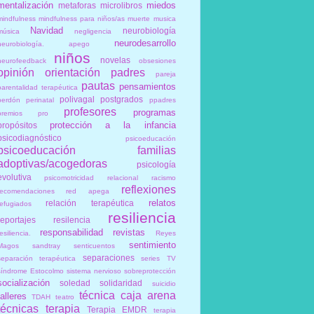
mentalización
miedos
metaforas
microlibros
mindfulness
mindfulness para niños/as
muerte
musica
Navidad
neurobiología
música
negligencia
neurodesarrollo
neurobiología. apego
niños
novelas
neurofeedback
obsesiones
opinión
orientación
padres
pareja
pautas
pensamientos
parentalidad terapéutica
polivagal
postgrados
perdón
perinatal
ppadres
profesores
programas
premios
pro
protección a la infancia
propósitos
psicodiagnóstico
psicoeducación
psicoeducación familias
adoptivas/acogedoras
psicología
evolutiva
psicomotricidad relacional
racismo
reflexiones
recomendaciones
red apega
relatos
relación terapéutica
refugiados
resiliencia
reportajes
resilencia
responsabilidad
revistas
esiliencia.
Reyes
sentimiento
Magos
sandtray
senticuentos
separaciones
separación terapéutica
series TV
síndrome Estocolmo
sistema nervioso
sobreprotección
socialización
soledad
solidaridad
suicidio
técnica caja arena
talleres
TDAH
teatro
técnicas
terapia
Terapia EMDR
terapia