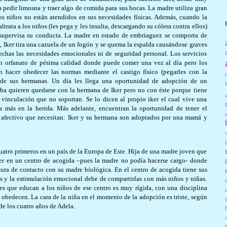
 pedir limosna y traer algo de comida para sus bocas. La madre utiliza gran
os niños no están atendidos en sus necesidades físicas. Además, cuando la
trata a los niños (les pega y les insulta, descargando su cólera contra ellos)
 supervisa su conducta. La madre en estado de embriaguez se comporta de
 Iker tira una cazuela de un fogón y se quema la espalda causándose graves
chas las necesidades emocionales ni de seguridad personal. Los servicios
 un orfanato de pésima calidad donde puede comer una vez al día pero los
n hacer obedecer las normas mediante el castigo físico (pegarles con la
a de sus hermanas. Un día les llega una oportunidad de adopción de un
ba quieren quedarse con la hermana de Iker pero no con éste porque tiene
 vinculación que no soportan. Se lo dicen al propio iker el cual vive una
 más en la herida. Más adelante, encuentran la oportunidad de tener el
y afectivo que necesitan: Iker y su hermana son adoptados por una mamá y
uatro primeros en un país de la Europa de Este. Hija de una madre joven que
cer en un centro de acogida –pues la madre no podía hacerse cargo- donde
tura de contacto con su madre biológica. En el centro de acogida tiene sus
os y la estimulación emocional debe de compartirlas con más niños y niñas.
es que educan a los niños de ese centro es muy rígida, con una disciplina
o obedecen. La cara de la niña en el momento de la adopción es triste, según
de los cuatro años de Adela.