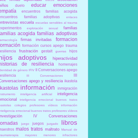
educar
emociones
niños
duelo
empatía
encuentros familias acogida
encuentros familias adoptivas
enlaces
entrevistas
escuela
escuelas sensibles al trauma
familias
experimentos
explotación sexual
familias acogida
familias adoptivas
formacion
firmas invitadas
farmacología
formación
formación cursos apego trauma
frustración
resiliencia
gestalt
hijos
guerras
hijos adoptivos
hiperactividad
historias de resiliencia
homenajes
II Conversaciones apego
identidad de género
IFIV
III
resiliencia
III Conversaciones
Conversaciones apego y resiliencia
ikastola
información
ikastolas
inmigración
inteligencia
instrumento
inteligencia artificial
emocional
inteligencia emocional buenos tratos
ikastolas colegios profesores vídeos información
inteligencia emocional buenos tratos profesores vídeos
investigación
IV Conversaciones
libros
jornadas
juegos
juego
juzgado
malos tratos
maltrato
maestros
Manual de
traumaterapia
mayores
menores infractores