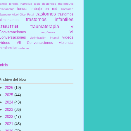
amilia
terapia narrativa
tesis doctorales
therapeutic
tortura
trabajo en red
elationship
Trastorno
trastornos
trastornos
Espectro Alcohólico Fetal
trastornos infantiles
alimentarios
trauma
traumaterapia
V
Conversaciones
VI
vergüenza
Conversaciones
videos
victimización infantil
vídeos
VII Conversaciones
violencia
intrafamiliar
webinar
Inicio
Archivo del blog
►
2026
(19)
►
2025
(44)
►
2024
(43)
►
2023
(36)
►
2022
(47)
►
2021
(46)