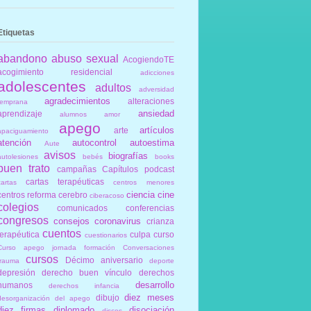
Etiquetas
abandono
abuso sexual
AcogiendoTE
acogimiento residencial
adicciones
adolescentes
adultos
adversidad
agradecimientos
alteraciones
temprana
ansiedad
aprendizaje
alumnos
amor
apego
artículos
arte
apaciguamiento
atención
autocontrol
autoestima
Aute
avisos
biografías
autolesiones
bebés
books
buen trato
campañas
Capítulos podcast
cartas terapéuticas
cartas
centros menores
ciencia
cine
centros reforma
cerebro
ciberacoso
colegios
comunicados
conferencias
congresos
consejos
coronavirus
crianza
cuentos
terapéutica
culpa
curso
cuestionarios
Curso apego jornada formación Conversaciones
cursos
Décimo aniversario
trauma
deporte
depresión
derecho buen vínculo
derechos
desarrollo
humanos
derechos infancia
diez meses
dibujo
desorganización del apego
diez firmas
diplomado
disociación
discos