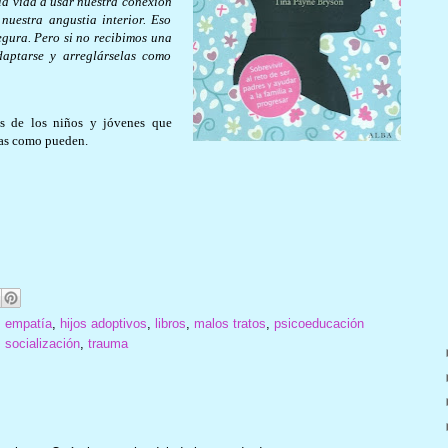
la vida a usar nuestra conexión
nuestra angustia interior. Eso
egura. Pero si no recibimos una
daptarse y arreglárselas como
os de los niños y jóvenes que
elas como pueden.
,
empatía
,
hijos adoptivos
,
libros
,
malos tratos
,
psicoeducación
,
socialización
,
trauma