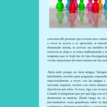
concretas del presente que evocan esos conten
a veces se acerca y se aproxima, se muestr
demasiado íntima, se activan sus modelos 
entonces se aleja o se torna malhumorado e i
temprano que se forjó fue de tipo desorganiz
vivido situaciones de terror intenso de las cua
Adela sufre porque no tiene amigas. Siemp
habilidades sociales para preguntar, responde
emocionalmente, a veces, con las amigas y 
activada, inquieta, incluso con cierto desaso
deja llevar por ellos. A veces, liga con el nov
Cuando le preguntan que por qué liga con el n
desmontan su mentira. Desde luego no es 
(inventándose cosas grandiosas sobre su fami
comienzan a llamarse entre ellas y a evitar es