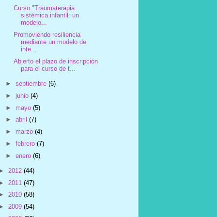
Curso "Traumaterapia
sistémica infantil: un
modelo...
Promoviendo resiliencia
mediante un modelo de
inte...
Abierto el plazo de inscripción
para el curso de t...
►
septiembre
(6)
►
junio
(4)
►
mayo
(5)
►
abril
(7)
►
marzo
(4)
►
febrero
(7)
►
enero
(6)
►
2012
(44)
►
2011
(47)
►
2010
(58)
►
2009
(54)