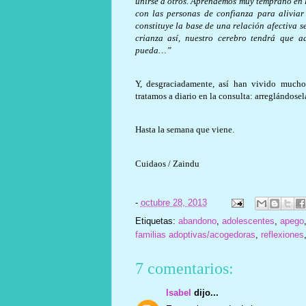
unirse a otros. Aprendemos muy temprano en 
con las personas de confianza para aliviar 
constituye la base de una relación afectiva s
crianza así, nuestro cerebro tendrá que a
pueda…”
Y, desgraciadamente, así han vivido much
tratamos a diario en la consulta: arreglándos
Hasta la semana que viene.
Cuidaos / Zaindu
-
octubre 28, 2013
Etiquetas:
abandono
,
adolescentes
,
apego
familias adoptivas/acogedoras
,
reflexiones
7 comentarios:
Isabel
dijo...