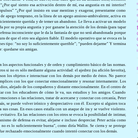
f
 “¿Por qué siento esa activación dentro de mí, esa angustia en mi interior?
r
pulsos” “¿Por qué insisto en usar mentiras y exagerar, presentarme como
 de apego temprano, en la línea de un apego ansioso-ambivalente, activa en
suficientemente querida y de temer un abandono. Le lleva a activar un modelo
a por su propia angustia y por ganarse la atención de los demás (para tapar
efensa inconsciente que le da la fantasía de que no será abandonada porque
ura de que el otro sea alguien fiable. El modelo operativo que se evoca en la
nes tipo: “no soy lo suficientemente querible”; “pueden dejarme” Y termina
e: quedarse sin amigas.
en los aspectos funcionales y de orden y cumplimiento básico de las normas.
s si no es sólo mediante alguna actividad: el ajedrez (su afición favorita),
 son los objetos e interactuar con los demás por medio de éstos. No parece
ómplices con los que conectar emocionalmente y resonar internamente. Los
udios, alejado de los compañeros y distante emocionalmente. En el centro de
lar con los educadores de cómo le va, sus estudios y los amigos. Cuando
mociones o las relaciones, tratar de acercarse y conectar con cercanía, Peter
más, se puede volver irónico y despreciativo con él. Excepto si alguien toca
 sus cosas. En esos casos estalla con un ataque de ira y se vuelve violento.
itativo. En las relaciones con los otros se evoca la posibilidad de intimar,
anismo de defensa es evitar, alejarse e incluso despreciar. Peter actúa como
no es lo suficientemente buena”, como diría Wallin. Se cierra y se protege
ue rechazado emocionalmente cuando intentó conectar con los demás.