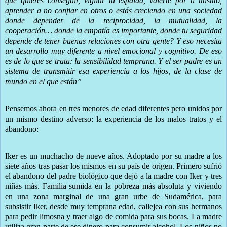
que quieres conseguir, vigilar tu espalda, valerte por ti mismo,
aprender a no confiar en otros o estás creciendo en una sociedad
donde depender de la reciprocidad, la mutualidad, la
cooperación… donde la empatía es importante, donde tu seguridad
depende de tener buenas relaciones con otra gente? Y eso necesita
un desarrollo muy diferente a nivel emocional y cognitivo. De eso
es de lo que se trata: la sensibilidad temprana. Y el ser padre es un
sistema de transmitir esa experiencia a los hijos, de la clase de
mundo en el que están”
Pensemos ahora en tres menores de edad diferentes pero unidos por
un mismo destino adverso: la experiencia de los malos tratos y el
abandono:
Iker es un muchacho de nueve años. Adoptado por su madre a los
siete años tras pasar los mismos en su país de origen. Primero sufrió
el abandono del padre biológico que dejó a la madre con Iker y tres
niñas más. Familia sumida en la pobreza más absoluta y viviendo
en una zona marginal de una gran urbe de Sudamérica, para
subsistir Iker, desde muy temprana edad, callejea con sus hermanos
para pedir limosna y traer algo de comida para sus bocas. La madre
utiliza gran parte de ese dinero para consumir alcohol. Los niños no