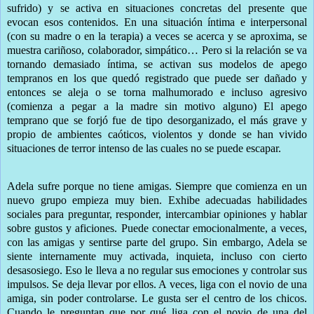
sufrido) y se activa en situaciones concretas del presente que
evocan esos contenidos. En una situación íntima e interpersonal
(con su madre o en la terapia) a veces se acerca y se aproxima, se
muestra cariñoso, colaborador, simpático… Pero si la relación se va
tornando demasiado íntima, se activan sus modelos de apego
tempranos en los que quedó registrado que puede ser dañado y
entonces se aleja o se torna malhumorado e incluso agresivo
(comienza a pegar a la madre sin motivo alguno) El apego
temprano que se forjó fue de tipo desorganizado, el más grave y
propio de ambientes caóticos, violentos y donde se han vivido
situaciones de terror intenso de las cuales no se puede escapar.
Adela sufre porque no tiene amigas. Siempre que comienza en un
nuevo grupo empieza muy bien. Exhibe adecuadas habilidades
sociales para preguntar, responder, intercambiar opiniones y hablar
sobre gustos y aficiones. Puede conectar emocionalmente, a veces,
con las amigas y sentirse parte del grupo. Sin embargo, Adela se
siente internamente muy activada, inquieta, incluso con cierto
desasosiego. Eso le lleva a no regular sus emociones y controlar sus
impulsos. Se deja llevar por ellos. A veces, liga con el novio de una
amiga, sin poder controlarse. Le gusta ser el centro de los chicos.
Cuando le preguntan que por qué liga con el novio de una del