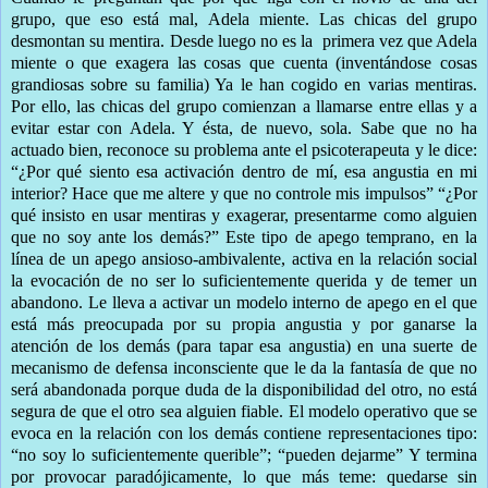
grupo, que eso está mal, Adela miente. Las chicas del grupo
desmontan su mentira. Desde luego no es la
primera vez que Adela
miente o que exagera las cosas que cuenta (inventándose cosas
grandiosas sobre su familia) Ya le han cogido en varias mentiras.
Por ello, las chicas del grupo comienzan a llamarse entre ellas y a
evitar estar con Adela. Y ésta, de nuevo, sola. Sabe que no ha
actuado bien, reconoce su problema ante el psicoterapeuta y le dice:
“¿Por qué siento esa activación dentro de mí, esa angustia en mi
interior? Hace que me altere y que no controle mis impulsos” “¿Por
qué insisto en usar mentiras y exagerar, presentarme como alguien
que no soy ante los demás?” Este tipo de apego temprano, en la
línea de un apego ansioso-ambivalente, activa en la relación social
la evocación de no ser lo suficientemente querida y de temer un
abandono. Le lleva a activar un modelo interno de apego en el que
está más preocupada por su propia angustia y por ganarse la
atención de los demás (para tapar esa angustia) en una suerte de
mecanismo de defensa inconsciente que le da la fantasía de que no
será abandonada porque duda de la disponibilidad del otro, no está
segura de que el otro sea alguien fiable. El modelo operativo que se
evoca en la relación con los demás contiene representaciones tipo:
“no soy lo suficientemente querible”; “pueden dejarme” Y termina
por provocar paradójicamente, lo que más teme: quedarse sin