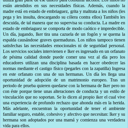
están atendidos en sus necesidades físicas. Además, cuando la
madre está en estado de embriaguez, grita y maltrata a los niños (les
pega y les insulta, descargando su cólera contra ellos) También les
descuida, de tal manera que no supervisa su conducta. La madre en
estado de embriaguez se comporta de modo caótico e impredecible.
Un día, jugando, Iker tira una cazuela de un fogón y se quema la
espalda causándose graves quemaduras. Los niños tampoco tienen
satisfechas las necesidades emocionales ni de seguridad personal.
Los servicios sociales intervienen e Iker es ingresado en un orfanato
de pésima calidad donde puede comer una vez al día pero los
educadores utilizan una disciplina basada en hacer obedecer las
normas mediante el castigo físico (pegarles con la zapatilla) Ingresa
en este orfanato con una de sus hermanas. Un día les llega una
oportunidad de adopción de un matrimonio europeo. Tras un
periodo de prueba quieren quedarse con la hermana de Iker pero no
con éste porque tiene unas alteraciones de conducta y un estilo de
vinculación que no soportan. Se lo dicen al propio iker el cual vive
una experiencia de profundo rechazo que ahonda más en la herida.
Más adelante, encuentran la oportunidad de tener el ambiente
familiar seguro, estable, cohesivo y afectivo que necesitan: Iker y su
hermana son adoptados por una mamá y comienza una verdadera
vida para ellos.