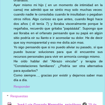
orfanatos.
Ayer mismo mi hijo ( en un momento de intimidad en la
cama) me admitió que se sintío muy solo muchas veces:
cuando nadie le consolaba cuando le insultaban o pegaban
otros niños. Algo curioso es que antes, cuando llegó hace
dos años ( él tenía 7) y lloraba visceralmente porque le
regañaba, recuerdo que gritaba "papááááá". Supongo que
así lloraba en el orfanato pensando que su papá en algún
sitio podría oir su llanto e ir aconsolar su dolor. He de decir
que soy monoparental y eso me dolía aún mas.
Yo sigo pensando que si no puedo aliviar su pasado, sí que
puedo buscar soluciones para que él encuentre sus
recursos personales para vivir en armonía consigo mismo.
He oído hablar del "Abrazo vincular" y terapia de
"Constelaciones familiares". ¿Podría ser otra alternativa
para ayudarlos?
Como siempre..., gracias por existir y dejarnos saber mas
día a día.
Responder
Respuestas
José Luis Gonzalo Marrodán, psicólogo
29 de