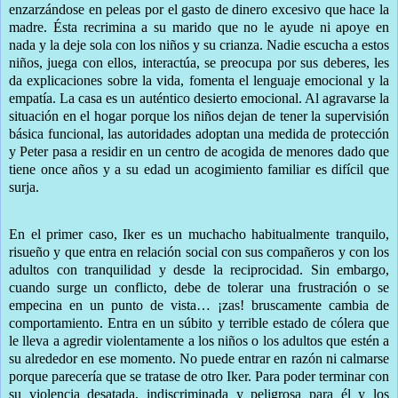
enzarzándose en peleas por el gasto de dinero excesivo que hace la
madre. Ésta recrimina a su marido que no le ayude ni apoye en
nada y la deje sola con los niños y su crianza. Nadie escucha a estos
niños, juega con ellos, interactúa, se preocupa por sus deberes, les
da explicaciones sobre la vida, fomenta el lenguaje emocional y la
empatía. La casa es un auténtico desierto emocional. Al agravarse la
situación en el hogar porque los niños dejan de tener la supervisión
básica funcional, las autoridades adoptan una medida de protección
y Peter pasa a residir en un centro de acogida de menores dado que
tiene once años y a su edad un acogimiento familiar es difícil que
surja.
En el primer caso, Iker es un muchacho habitualmente tranquilo,
risueño y que entra en relación social con sus compañeros y con los
adultos con tranquilidad y desde la reciprocidad. Sin embargo,
cuando surge un conflicto, debe de tolerar una frustración o se
empecina en un punto de vista… ¡zas! bruscamente cambia de
comportamiento. Entra en un súbito y terrible estado de cólera que
le lleva a agredir violentamente a los niños o los adultos que estén a
su alrededor en ese momento. No puede entrar en razón ni calmarse
porque parecería que se tratase de otro Iker. Para poder terminar con
su violencia desatada, indiscriminada y peligrosa para él y los