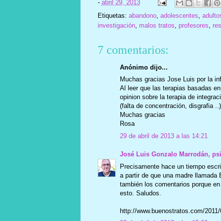
-
abril 29, 2013
Etiquetas:
abandono
,
adolescentes
,
adulto
investigación
,
malos tratos
,
profesores
,
res
7 comentarios:
Anónimo dijo...
Muchas gracias Jose Luis por la in
Al leer que las terapias basadas en
opinion sobre la terapia de integra
(falta de concentración, disgrafia ..)
Muchas gracias
Rosa
29 de abril de 2013 a las 14:21
José Luis Gonzalo Marrodán, ps
Precisamente hace un tiempo escribí
a partir de que una madre llamada B
también los comentarios porque en
esto. Saludos.
http://www.buenostratos.com/2011/0