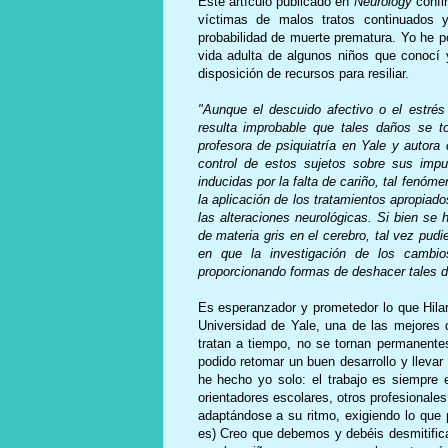
Este artículo publicado en
Neurology
confi
víctimas de malos tratos continuados y
probabilidad de muerte prematura. Yo he po
vida adulta de algunos niños que conocí 
disposición de recursos para resiliar.
"Aunque el descuido afectivo o el estrés 
resulta improbable que tales daños se t
profesora de psiquiatría en Yale y autora
control de estos sujetos sobre sus impu
inducidas por la falta de cariño, tal fenóme
la aplicación de los tratamientos apropiado
las alteraciones neurológicas. Si bien se 
de materia gris en el cerebro, tal vez pud
en que la investigación de los cambios
proporcionando formas de deshacer tales d
Es esperanzador y prometedor lo que Hila
Universidad de Yale, una de las mejores 
tratan a tiempo, no se tornan permanent
podido retomar un buen desarrollo y lleva
he hecho yo solo: el trabajo es siempre e
orientadores escolares, otros profesionales
adaptándose a su ritmo, exigiendo lo qu
es) Creo que debemos y debéis desmitifica