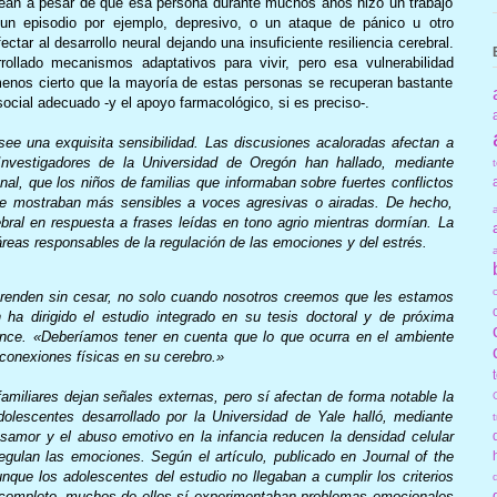
lean a pesar de que esa persona durante muchos años hizo un trabajo
un episodio por ejemplo, depresivo, o un ataque de pánico u otro
ctar al desarrollo neural dejando una insuficiente resiliencia cerebral.
llado mecanismos adaptativos para vivir, pero esa vulnerabilidad
menos cierto que la mayoría de estas personas se recuperan bastante
social adecuado -y el apoyo farmacológico, si es preciso-.
see una exquisita sensibilidad. Las discusiones acaloradas afectan a
nvestigadores de la Universidad de Oregón han hallado, mediante
al, que los niños de familias que informaban sobre fuertes conflictos
 se mostraban más sensibles a voces agresivas o airadas. De hecho,
bral en respuesta a frases leídas en tono agrio mientras dormían. La
áreas responsables de la regulación de las emociones y del estrés.
renden sin cesar, no solo cuando nosotros creemos que les estamos
ha dirigido el estudio integrado en su tesis doctoral y de próxima
ience. «Deberíamos tener en cuenta que lo que ocurra en el ambiente
 conexiones físicas en su cerebro.»
 familiares dejan señales externas, pero sí afectan de forma notable la
dolescentes desarrollado por la Universidad de Yale halló, mediante
samor y el abuso emotivo en la infancia reducen la densidad celular
regulan las emociones. Según el artículo, publicado en Journal of the
que los adolescentes del estudio no llegaban a cumplir los criterios
por completo, muchos de ellos sí experimentaban problemas emocionales