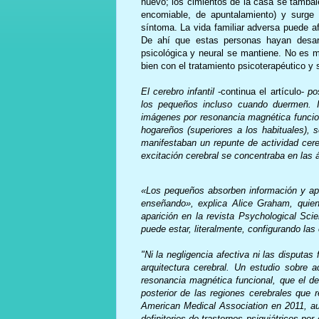
nuevo; los cimientos de la casa se tamba
encomiable, de apuntalamiento) y surge 
síntoma. La vida familiar adversa puede afe
De ahí que estas personas hayan desarro
psicológica y neural se mantiene. No es 
bien con el tratamiento psicoterapéutico y 
El cerebro infantil
-continua el artículo-
po
los pequeños incluso cuando duermen. I
imágenes por resonancia magnética funcion
hogareños (superiores a los habituales),
manifestaban un repunte de actividad cere
excitación cerebral se concentraba en las 
«Los pequeños absorben información y ap
enseñando», explica Alice Graham, quien 
aparición en la revista Psychological Sc
puede estar, literalmente, configurando las
"Ni la negligencia afectiva ni las disputas
arquitectura cerebral. Un estudio sobre a
resonancia magnética funcional, que el de
posterior de las regiones cerebrales que 
American Medical Association en 2011, aun
definitorios de trastornos psiquiátricos 