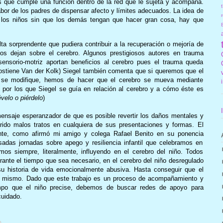
 que cumple una función dentro de la red que le sujeta y acompaña.
f
bor de los padres de dispensar afecto y límites adecuados. La idea de
r
a los niños sin que los demás tengan que hacer gran cosa, hay que
lta sorprendente que pudiera contribuir a la recuperación o mejoría de
os dejan sobre el cerebro. Algunos prestigiosos autores en trauma
sensorio-motriz aportan beneficios al cerebro pues el trauma queda
ostiene Van der Kolk) Siegel también comenta que si queremos que el
se modifique, hemos de hacer que el cerebro se mueva mediante
os por los que Siegel se guía en relación al cerebro y a cómo éste es
velo o piérdelo
)
saje esperanzador de que es posible revertir los daños mentales y
rido malos tratos en cualquiera de sus presentaciones y formas. El
nte, como afirmó mi amigo y colega Rafael Benito en su ponencia
sadas jornadas sobre apego y resiliencia infantil que celebramos en
s siempre, literalmente, influyendo en el cerebro del niño. Todos
ante el tiempo que sea necesario, en el cerebro del niño desregulado
 historia de vida emocionalmente abusiva. Hasta conseguir que el
í mismo. Dado que este trabajo es un proceso de acompañamiento y
tiempo que el niño precise, debemos de buscar redes de apoyo para
cuidado.