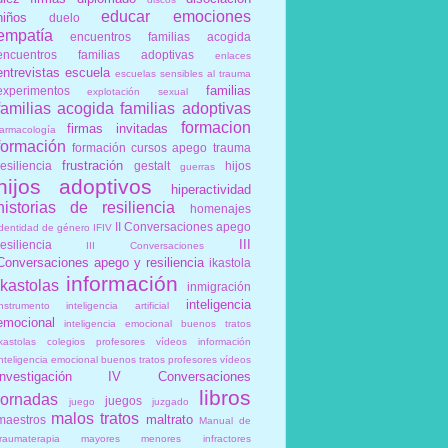
educar
emociones
niños
duelo
empatía
encuentros familias acogida
encuentros familias adoptivas
enlaces
entrevistas
escuela
escuelas sensibles al trauma
familias
experimentos
explotación sexual
familias acogida
familias adoptivas
formacion
firmas invitadas
farmacología
formación
formación cursos apego trauma
frustración
resiliencia
gestalt
hijos
guerras
hijos adoptivos
hiperactividad
historias de resiliencia
homenajes
II Conversaciones apego
identidad de género
IFIV
III
resiliencia
III Conversaciones
Conversaciones apego y resiliencia
ikastola
información
ikastolas
inmigración
inteligencia
instrumento
inteligencia artificial
emocional
inteligencia emocional buenos tratos
ikastolas colegios profesores vídeos información
inteligencia emocional buenos tratos profesores vídeos
investigación
IV Conversaciones
libros
jornadas
juegos
juego
juzgado
malos tratos
maltrato
maestros
Manual de
traumaterapia
mayores
menores infractores