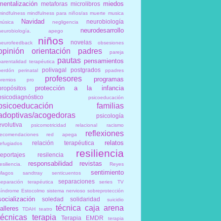
mentalización
miedos
metaforas
microlibros
mindfulness
mindfulness para niños/as
muerte
musica
Navidad
neurobiología
música
negligencia
neurodesarrollo
neurobiología. apego
niños
novelas
neurofeedback
obsesiones
opinión
orientación
padres
pareja
pautas
pensamientos
parentalidad terapéutica
polivagal
postgrados
perdón
perinatal
ppadres
profesores
programas
premios
pro
protección a la infancia
propósitos
psicodiagnóstico
psicoeducación
psicoeducación familias
adoptivas/acogedoras
psicología
evolutiva
psicomotricidad relacional
racismo
reflexiones
recomendaciones
red apega
relatos
relación terapéutica
refugiados
resiliencia
reportajes
resilencia
responsabilidad
revistas
esiliencia.
Reyes
sentimiento
Magos
sandtray
senticuentos
separaciones
separación terapéutica
series TV
síndrome Estocolmo
sistema nervioso
sobreprotección
socialización
soledad
solidaridad
suicidio
técnica caja arena
talleres
TDAH
teatro
técnicas
terapia
Terapia EMDR
terapia