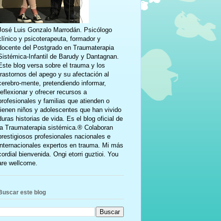
José Luis Gonzalo Marrodán. Psicólogo
clínico y psicoterapeuta, formador y
docente del Postgrado en Traumaterapia
Sistémica-Infantil de Barudy y Dantagnan.
Este blog versa sobre el trauma y los
trastornos del apego y su afectación al
cerebro-mente, pretendiendo informar,
reflexionar y ofrecer recursos a
profesionales y familias que atienden o
tienen niños y adolescentes que han vivido
duras historias de vida. Es el blog oficial de
la Traumaterapia sistémica.® Colaboran
prestigiosos profesionales nacionales e
internacionales expertos en trauma. Mi más
cordial bienvenida. Ongi etorri guztioi. You
are wellcome.
Buscar este blog