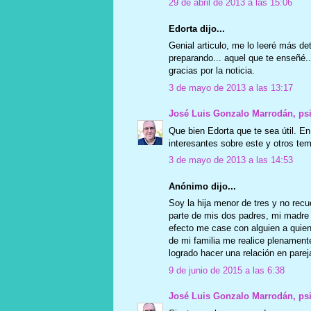
29 de abril de 2013 a las 15:06
Edorta dijo...
Genial articulo, me lo leeré más d
preparando... aquel que te enseñé..
gracias por la noticia.
3 de mayo de 2013 a las 13:17
José Luis Gonzalo Marrodán, ps
Que bien Edorta que te sea útil. En
interesantes sobre este y otros tema
3 de mayo de 2013 a las 14:53
Anónimo dijo...
Soy la hija menor de tres y no recu
parte de mis dos padres, mi madre
efecto me case con alguien a quien
de mi familia me realice plenament
logrado hacer una relación en pareja
9 de junio de 2015 a las 6:38
José Luis Gonzalo Marrodán, ps