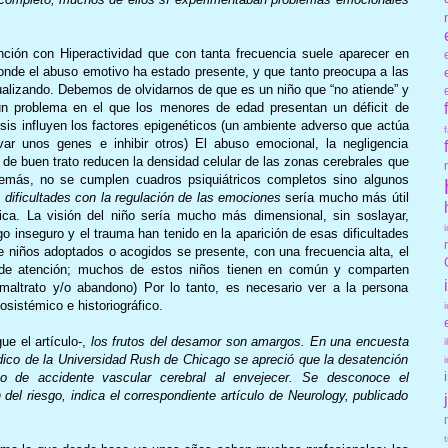
nción con Hiperactividad que con tanta frecuencia suele aparecer en
donde el abuso emotivo ha estado presente, y que tanto preocupa a las
ualizando. Debemos de olvidarnos de que es un niño que “no atiende” y
n problema en el que los menores de edad presentan un déficit de
sis influyen los factores epigenéticos (un ambiente adverso que actúa
var unos genes e inhibir otros) El abuso emocional, la negligencia
 de buen trato reducen la densidad celular de las zonas cerebrales que
más, no se cumplen cuadros psiquiátricos completos sino algunos
n
dificultades con la regulación de las emociones
sería mucho más útil
ica. La visión del niño sería mucho más dimensional, sin soslayar,
o inseguro y el trauma han tenido en la aparición de esas dificultades
e niños adoptados o acogidos se presente, con una frecuencia alta, el
it de atención; muchos de estos niños tienen en común y comparten
 maltrato y/o abandono) Por lo tanto, es necesario ver a la persona
sistémico e historiográfico.
ue el artículo-,
los frutos del desamor son amargos. En una encuesta
dico de la Universidad Rush de Chicago se apreció que la desatención
go de accidente vascular cerebral al envejecer. Se desconoce el
el riesgo, indica el correspondiente artículo de Neurology, publicado