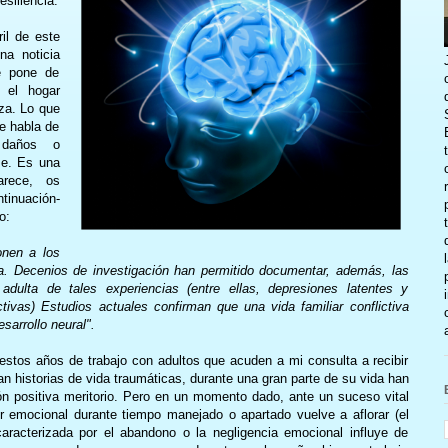
esiliencia.
il de este
na noticia
ue pone de
 el hogar
nza. Lo que
e habla de
 daños o
se. Es una
arece, os
ntinuación-
o:
onen a los
a. Decenios de investigación han permitido documentar, además, las
dulta de tales experiencias (entre ellas, depresiones latentes y
ctivas) Estudios actuales confirman que una vida familiar conflictiva
sarrollo neural".
estos años de trabajo con adultos que acuden a mi consulta a recibir
an historias de vida traumáticas, durante una gran parte de su vida han
ón positiva meritorio. Pero en un momento dado, ante un suceso vital
r emocional durante tiempo manejado o apartado vuelve a aflorar (el
caracterizada por el abandono o la negligencia emocional influye de