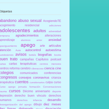
Etiquetas
abandono
abuso sexual
AcogiendoTE
acogimiento residencial
adicciones
adolescentes
adultos
adversidad
agradecimientos
alteraciones
temprana
ansiedad
aprendizaje
alumnos
amor
apego
artículos
arte
apaciguamiento
atención
autocontrol
autoestima
Aute
avisos
biografías
autolesiones
bebés
books
buen trato
campañas
Capítulos podcast
cartas terapéuticas
cartas
centros menores
ciencia
cine
centros reforma
cerebro
ciberacoso
colegios
comunicados
conferencias
congresos
consejos
coronavirus
crianza
cuentos
terapéutica
culpa
curso
cuestionarios
Curso apego jornada formación Conversaciones
cursos
Décimo aniversario
trauma
deporte
depresión
derecho buen vínculo
derechos
desarrollo
humanos
derechos infancia
diez meses
dibujo
desorganización del apego
diez firmas
diplomado
disociación
discos