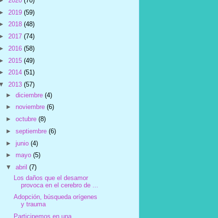
►
2020
(70)
►
2019
(59)
►
2018
(48)
►
2017
(74)
►
2016
(58)
►
2015
(49)
►
2014
(51)
▼
2013
(57)
►
diciembre
(4)
►
noviembre
(6)
►
octubre
(8)
►
septiembre
(6)
►
junio
(4)
►
mayo
(5)
▼
abril
(7)
Los daños que el desamor
provoca en el cerebro de ...
Adopción, búsqueda orígenes
y trauma
Participemos en una