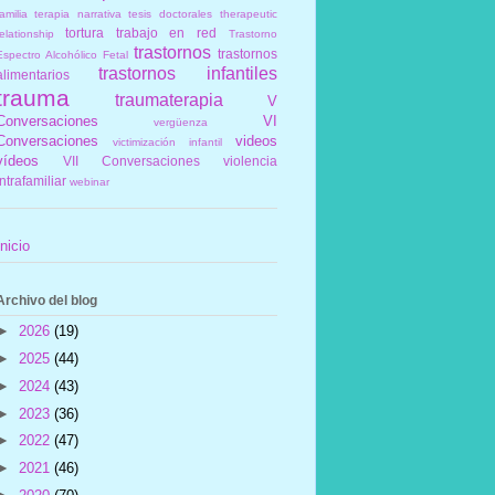
amilia
terapia narrativa
tesis doctorales
therapeutic
tortura
trabajo en red
elationship
Trastorno
trastornos
trastornos
Espectro Alcohólico Fetal
trastornos infantiles
alimentarios
trauma
traumaterapia
V
Conversaciones
VI
vergüenza
Conversaciones
videos
victimización infantil
vídeos
VII Conversaciones
violencia
intrafamiliar
webinar
Inicio
Archivo del blog
►
2026
(19)
►
2025
(44)
►
2024
(43)
►
2023
(36)
►
2022
(47)
►
2021
(46)