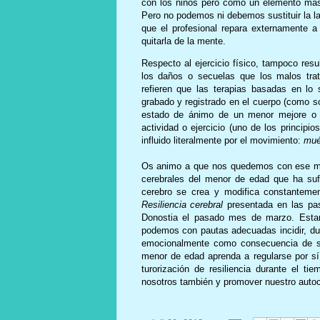
con los niños pero como un elemento más
Pero no podemos ni debemos sustituir la la
que el profesional repara externamente 
quitarla de la mente.
Respecto al ejercicio físico, tampoco resu
los daños o secuelas que los malos trat
refieren que las terapias basadas en lo 
grabado y registrado en el cuerpo (como s
estado de ánimo de un menor mejore o 
actividad o ejercicio (uno de los principi
influido literalmente por el movimiento:
mué
Os animo a que nos quedemos con ese men
cerebrales del menor de edad que ha suf
cerebro se crea y modifica constanteme
Resiliencia cerebral
presentada
en las pa
Donostia el pasado mes de marzo. Estamo
podemos con pautas adecuadas incidir, dur
emocionalmente como consecuencia de su
menor de edad aprenda a regularse por s
turorización de resiliencia durante el 
nosotros también y promover nuestro auto