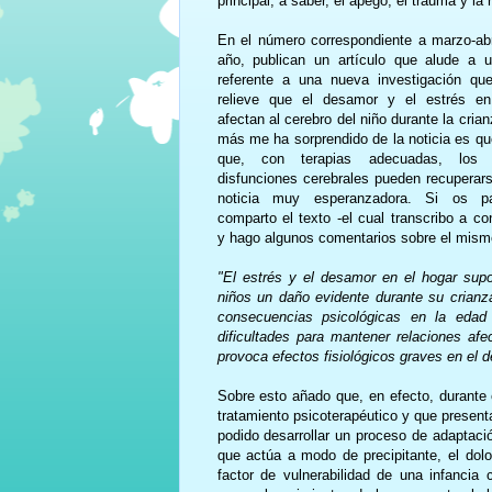
principal, a saber, el apego, el trauma y la r
En el número correspondiente a marzo-abr
año, publican un artículo que alude a u
referente a una nueva investigación q
relieve que el desamor y el estrés en
afectan al cerebro del niño durante la cria
más me ha sorprendido de la noticia es qu
que, con terapias adecuadas, los
disfunciones cerebrales pueden recuperar
noticia muy esperanzadora. Si os p
comparto el texto -el cual transcribo a co
y hago algunos comentarios sobre el mism
"El estrés y el desamor en el hogar sup
niños un daño evidente durante su crianz
consecuencias psicológicas en la edad a
dificultades para mantener relaciones afe
provoca efectos fisiológicos graves en el de
Sobre esto añado que, en efecto, durante 
tratamiento psicoterapéutico y que present
podido desarrollar un proceso de adaptaci
que actúa a modo de precipitante, el dolo
factor de vulnerabilidad de una infancia 