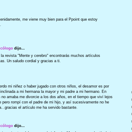
etenidamente, me viene muy bien para el Ppoint que estoy
.
icólogo
dijo...
 la revista "Mente y cerebro" encontrarás muchos artículos
s. Un saludo cordial y gracias a ti.
erdo mi niñez o haber jugado con otros niños, el desamor es por
 inclinada a mi hermana la mayor y mi padre a mi hermano. En
 no amaba me divorcie a los dos años, en el tiempo que viví lejos
e pero rompí con el padre de mi hijo, y así sucesivamente no he
...gracias el artículo me ha servido bastante.
icólogo
dijo...