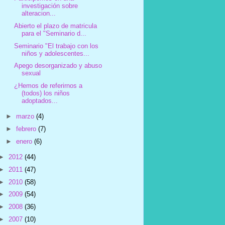
investigación sobre
alteracion...
Abierto el plazo de matricula
para el "Seminario d...
Seminario "El trabajo con los
niños y adolescentes...
Apego desorganizado y abuso
sexual
¿Hemos de referirnos a
(todos) los niños
adoptados...
►
marzo
(4)
►
febrero
(7)
►
enero
(6)
►
2012
(44)
►
2011
(47)
►
2010
(58)
►
2009
(54)
►
2008
(36)
►
2007
(10)