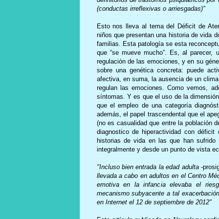
(conductas irreflexivas o arriesgadas)"
Esto nos lleva al tema del Déficit de Ate
niños que presentan una historia de vida 
familias. Esta patología se esta reconcept
que “se mueve mucho”. Es, al parecer, u
regulación de las emociones, y en su géne
sobre una genética concreta: puede acti
afectiva, en suma, la ausencia de un clima
regulan las emociones. Como vemos, ade
síntomas. Y es que el uso de la dimensió
que el empleo de una categoría diagnóst
además, el papel trascendental que el apeg
(no es casualidad que entre la población d
diagnostico de hiperactividad con défic
historias de vida en las que han sufrido
integralmente y desde un punto de vista eco
"Incluso bien entrada la edad adulta
-prosig
llevada a cabo en adultos en el Centro Mé
emotiva en la infancia elevaba el ries
mecanismo subyacente a tal exacerbación d
en Internet el 12 de septiembre de 2012"