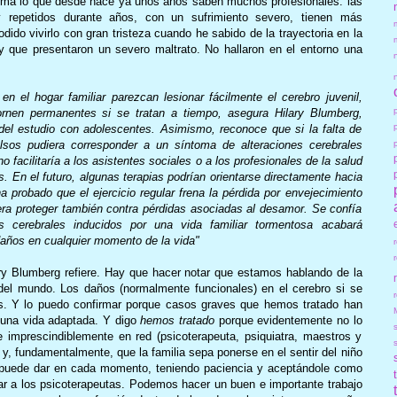
rma lo que desde hace ya unos años saben muchos profesionales: las
 repetidos durante años, con un sufrimiento severo, tienen más
dido vivirlo con gran tristeza cuando he sabido de la trayectoria en la
y que presentaron un severo maltrato. No hallaron en el entorno una
en el hogar familiar parezcan lesionar fácilmente el cerebro juvenil,
ornen permanentes si se tratan a tiempo, asegura Hilary Blumberg,
 del estudio con adolescentes. Asimismo, reconoce que si la falta de
lsos pudiera corresponder a un síntoma de alteraciones cerebrales
no facilitaría a los asistentes sociales o a los profesionales de la salud
s. En el futuro, algunas terapias podrían orientarse directamente hacia
ha probado que el ejercicio regular frena la pérdida por envejecimiento
iera proteger también contra pérdidas asociadas al desamor. Se confía
 cerebrales inducidos por una vida familiar tormentosa acabará
años en cualquier momento de la vida"
ry Blumberg refiere. Hay que hacer notar que estamos hablando de la
del mundo. Los daños (normalmente funcionales) en el cerebro si se
r
es. Y lo puedo confirmar porque casos graves que hemos tratado han
r una vida adaptada. Y digo
hemos tratado
porque evidentemente no lo
 imprescindiblemente en red (psicoterapeuta, psiquiatra, maestros y
 y, fundamentalmente, que la familia sepa ponerse en el sentir del niño
e puede dar en cada momento, teniendo paciencia y aceptándole como
r a los psicoterapeutas. Podemos hacer un buen e importante trabajo