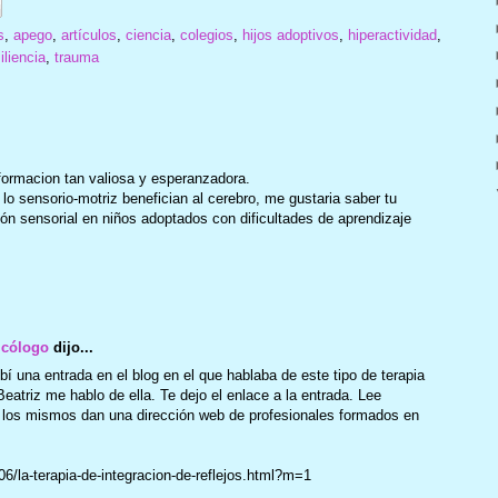
s
,
apego
,
artículos
,
ciencia
,
colegios
,
hijos adoptivos
,
hiperactividad
,
iliencia
,
trauma
formacion tan valiosa y esperanzadora.
 lo sensorio-motriz benefician al cerebro, me gustaria saber tu
ción sensorial en niños adoptados con dificultades de aprendizaje
icólogo
dijo...
 una entrada en el blog en el que hablaba de este tipo de terapia
eatriz me hablo de ella. Te dejo el enlace a la entrada. Lee
 los mismos dan una dirección web de profesionales formados en
6/la-terapia-de-integracion-de-reflejos.html?m=1