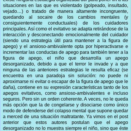
situaciones en las que es violentado (golpeado, insultado,
vejado…) o tratado de manera altamente incongruente,
quedando al socaire de los cambios mentales (y
consiguientemente conductuales) de los cuidadores
principales. Así como el evitativo se adapta retirándose de la
interacción y desconectando emocionalmente del cuidador
(siendo una estrategia útil para mantener a la figura de
apego) y el ansioso-ambivalente opta por hiperactivarse e
incrementar las conductas de apego para también tener a la
figura de apego, el niño que desarrolla un apego
desorganizado, debido a que el terror le invade y a que
ninguna de las anteriores estrategias le resulta eficaz (se
encuentra en una paradoja sin solución: no puede ni
aproximarse ni evitar o escapar de la figura de apego que le
daña), contiene en su expresión características tanto de los
apegos evitativos, como ansioso-ambivalentes e incluso
seguros. Pero sin un orden coherente. A veces, no le queda
más opción que la de congelarse y disociarse como único
modo de defenderse del colapso mental que supone quedar
a merced de una situación maltratante. Ya vimos en el post
anterior que estos autores postulan que el apego
desorganizado no lo muestra siempre el niño, sino que éste