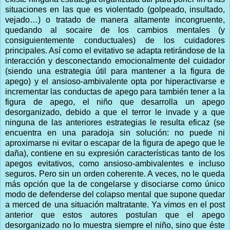
situaciones en las que es violentado (golpeado, insultado,
vejado…) o tratado de manera altamente incongruente,
quedando al socaire de los cambios mentales (y
consiguientemente conductuales) de los cuidadores
principales. Así como el evitativo se adapta retirándose de la
interacción y desconectando emocionalmente del cuidador
(siendo una estrategia útil para mantener a la figura de
apego) y el ansioso-ambivalente opta por hiperactivarse e
incrementar las conductas de apego para también tener a la
figura de apego, el niño que desarrolla un apego
desorganizado, debido a que el terror le invade y a que
ninguna de las anteriores estrategias le resulta eficaz (se
encuentra en una paradoja sin solución: no puede ni
aproximarse ni evitar o escapar de la figura de apego que le
daña), contiene en su expresión características tanto de los
apegos evitativos, como ansioso-ambivalentes e incluso
seguros. Pero sin un orden coherente. A veces, no le queda
más opción que la de congelarse y disociarse como único
modo de defenderse del colapso mental que supone quedar
a merced de una situación maltratante. Ya vimos en el post
anterior que estos autores postulan que el apego
desorganizado no lo muestra siempre el niño, sino que éste