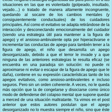
situaciones en las que es violentado (golpeado, insultado,
vejado…) o tratado de manera altamente incongruente,
quedando al socaire de los cambios mentales (y
consiguientemente conductuales) de los cuidadores
principales. Así como el evitativo se adapta retirándose de la
interacción y desconectando emocionalmente del cuidador
(siendo una estrategia útil para mantener a la figura de
apego) y el ansioso-ambivalente opta por hiperactivarse e
incrementar las conductas de apego para también tener a la
figura de apego, el niño que desarrolla un apego
desorganizado, debido a que el terror le invade y a que
ninguna de las anteriores estrategias le resulta eficaz (se
encuentra en una paradoja sin solución: no puede ni
aproximarse ni evitar o escapar de la figura de apego que le
daña), contiene en su expresión características tanto de los
apegos evitativos, como ansioso-ambivalentes e incluso
seguros. Pero sin un orden coherente. A veces, no le queda
más opción que la de congelarse y disociarse como único
modo de defenderse del colapso mental que supone quedar
a merced de una situación maltratante. Ya vimos en el post
anterior que estos autores postulan que el apego
desorganizado no lo muestra siempre el niño, sino que éste