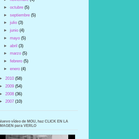
►
octubre
(5)
►
septiembre
(5)
►
julio
(3)
►
junio
(4)
►
mayo
(5)
►
abril
(3)
►
marzo
(5)
►
febrero
(5)
►
enero
(4)
►
2010
(58)
►
2009
(54)
►
2008
(36)
►
2007
(10)
Nuevo vídeo de MOU, haz CLICK EN LA
IMAGEN para VERLO