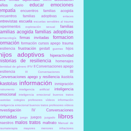
educar
emociones
niños
duelo
empatía
encuentros familias acogida
encuentros familias adoptivas
enlaces
entrevistas
escuela
escuelas sensibles al trauma
familias
experimentos
explotación sexual
familias acogida
familias adoptivas
formacion
firmas invitadas
farmacología
formación
formación cursos apego trauma
frustración
resiliencia
gestalt
hijos
guerras
hijos adoptivos
hiperactividad
historias de resiliencia
homenajes
II Conversaciones apego
identidad de género
IFIV
III
resiliencia
III Conversaciones
Conversaciones apego y resiliencia
ikastola
información
ikastolas
inmigración
inteligencia
instrumento
inteligencia artificial
emocional
inteligencia emocional buenos tratos
ikastolas colegios profesores vídeos información
inteligencia emocional buenos tratos profesores vídeos
investigación
IV Conversaciones
libros
jornadas
juegos
juego
juzgado
malos tratos
maltrato
maestros
Manual de
traumaterapia
mayores
menores infractores