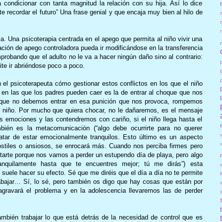
 condicionar con tanta magnitud la relación con su hija. Así lo dice
e recordar el futuro” Una frase genial y que encaja muy bien al hilo de
a. Una psicoterapia centrada en el apego que permita al niño vivir una
tación de apego controladora pueda ir modificándose en la transferencia
mprobando que el adulto no le va a hacer ningún daño sino al contrario:
ite ir abriéndose poco a poco.
 el psicoterapeuta cómo gestionar estos conflictos en los que el niño
s en las que los padres pueden caer es la de entrar al choque que nos
que no debemos entrar en esa punición que nos provoca, rompemos
 niño. Por mucho que quiera chocar, no le dañaremos, es el mensaje
 emociones y las contendremos con cariño, si el niño llega hasta el
bién es la metacomunicación (“algo debe ocurrirte para no querer
ratar de estar emocionalmente tranquilos. Esto último es un aspecto
hostiles o ansiosos, se enrocará más. Cuando nos perciba firmes pero
ntarte porque nos vamos a perder un estupendo día de playa, pero algo
anquilamente hasta que te encuentres mejor; tú me dirás”) esta
r
suele hacer su efecto. Sé que me diréis que el día a día no te permite
rabajar… Sí, lo sé, pero también os digo que hay cosas que están por
agravará el problema y en la adolescencia llevaremos las de perder
mbién trabajar lo que está detrás de la necesidad de control que es