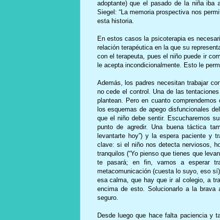
adoptante) que el pasado de la niña iba a
Siegel: “La memoria prospectiva nos permit
esta historia.
En estos casos la psicoterapia es necesari
relación terapéutica en la que su represen
con el terapeuta, pues el niño puede ir co
le acepta incondicionalmente. Esto le perm
Además, los padres necesitan trabajar con
no cede el control. Una de las tentacione
plantean. Pero en cuanto comprendemos 
los esquemas de apego disfuncionales del
que el niño debe sentir. Escucharemos sus
punto de agredir. Una buena táctica tam
levantarte hoy”) y la espera paciente y t
clave: si el niño nos detecta nerviosos, 
tranquilos (“Yo pienso que tienes que leva
te pasará; en fin, vamos a esperar tr
metacomunicación (cuesta lo suyo, eso sí) 
esa calma, que hay que ir al colegio, a t
encima de esto. Solucionarlo a la brava 
seguro.
Desde luego que hace falta paciencia y ta