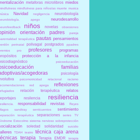
mentalización
miedos
metaforas
microlibros
mindfulness
mindfulness para niños/as
muerte
musica
Navidad
neurobiología
música
negligencia
neurodesarrollo
neurobiología. apego
niños
novelas
neurofeedback
obsesiones
opinión
orientación
padres
pareja
pautas
pensamientos
parentalidad terapéutica
polivagal
postgrados
perdón
perinatal
ppadres
profesores
programas
premios
pro
protección a la infancia
propósitos
psicodiagnóstico
psicoeducación
psicoeducación familias
adoptivas/acogedoras
psicología
evolutiva
psicomotricidad relacional
racismo
reflexiones
recomendaciones
red apega
relatos
relación terapéutica
refugiados
resiliencia
reportajes
resilencia
responsabilidad
revistas
esiliencia.
Reyes
sentimiento
Magos
sandtray
senticuentos
separaciones
separación terapéutica
series TV
síndrome Estocolmo
sistema nervioso
sobreprotección
socialización
soledad
solidaridad
suicidio
técnica caja arena
talleres
TDAH
teatro
técnicas
terapia
Terapia EMDR
terapia