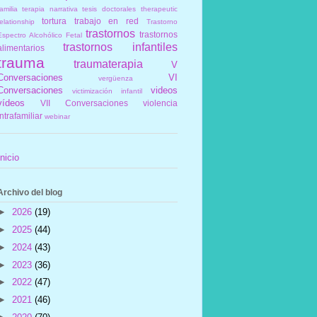
amilia
terapia narrativa
tesis doctorales
therapeutic
tortura
trabajo en red
elationship
Trastorno
trastornos
trastornos
Espectro Alcohólico Fetal
trastornos infantiles
alimentarios
trauma
traumaterapia
V
Conversaciones
VI
vergüenza
Conversaciones
videos
victimización infantil
vídeos
VII Conversaciones
violencia
intrafamiliar
webinar
Inicio
Archivo del blog
►
2026
(19)
►
2025
(44)
►
2024
(43)
►
2023
(36)
►
2022
(47)
►
2021
(46)