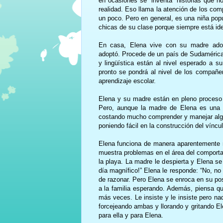
en ocasiones se “inventa” historias que 
realidad. Eso llama la atención de los co
un poco. Pero en general, es una niña pop
chicas de su clase porque siempre está id
En casa, Elena vive con su madre ado
adoptó. Procede de un país de Sudamérica.
y lingüística están al nivel esperado a 
pronto se pondrá al nivel de los compañe
aprendizaje escolar.
Elena y su madre están en pleno proceso d
Pero, aunque la madre de Elena es una m
costando mucho comprender y manejar algu
poniendo fácil en la construcción del vínc
Elena funciona de manera aparentemente n
muestra problemas en el área del comporta
la playa. La madre le despierta y Elena se
día magnífico!” Elena le responde: “No, no
de razonar. Pero Elena se enroca en su po
a la familia esperando. Además, piensa qu
más veces. Le insiste y le insiste pero nad
forcejeando ambas y llorando y gritando E
para ella y para Elena.