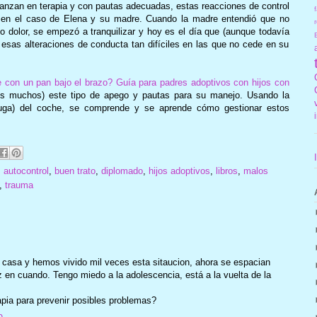
 avanzan en terapia y con pautas adecuadas, estas reacciones de control
f
o en el caso de Elena y su madre. Cuando la madre entendió que no
r
o dolor, se empezó a tranquilizar y hoy es el día que (aunque todavía
ta esas alteraciones de conducta tan difíciles en las que no cede en su
e con un pan bajo el brazo? Guía para padres adoptivos con hijos con
ros muchos) este tipo de apego y pautas para su manejo. Usando la
uga) del coche, se comprende y se aprende cómo gestionar estos
,
autocontrol
,
buen trato
,
diplomado
,
hijos adoptivos
,
libros
,
malos
,
trauma
n casa y hemos vivido mil veces esta sitaucion, ahora se espacian
 en cuando. Tengo miedo a la adolescencia, está a la vuelta de la
pia para prevenir posibles problemas?