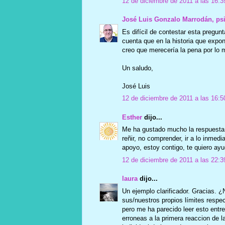
12 de diciembre de 2011 a las 16:3
José Luis Gonzalo Marrodán, ps
Es difícil de contestar esta pregunt
cuenta que en la historia que expon
creo que merecería la pena por lo 
Un saludo,
José Luis
12 de diciembre de 2011 a las 16:5
Esther
dijo...
Me ha gustado mucho la respuesta 
reñir, no comprender, ir a lo inmedi
apoyo, estoy contigo, te quiero ayud
12 de diciembre de 2011 a las 22:3
laura
dijo...
Un ejemplo clarificador. Gracias. 
sus/nuestros propios límites respe
pero me ha parecido leer esto entre
erroneas a la primera reaccion de l