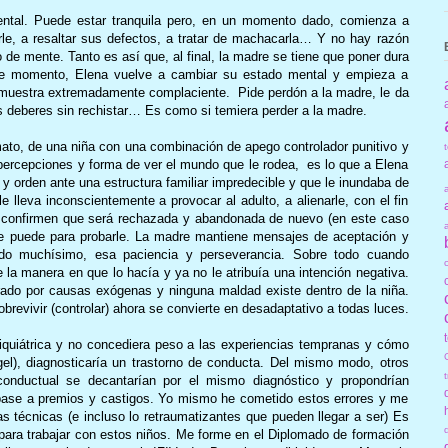
ntal. Puede estar tranquila pero, en un momento dado, comienza a
arle, a resaltar sus defectos, a tratar de machacarla… Y no hay razón
de mente. Tanto es así que, al final, la madre se tiene que poner dura
ese momento, Elena vuelve a cambiar su estado mental y empieza a
 muestra extremadamente complaciente. Pide perdón a la madre, le da
s deberes sin rechistar… Es como si temiera perder a la madre.
mato, de una niña con una combinación de apego controlador punitivo y
 percepciones y forma de ver el mundo que le rodea, es lo que a Elena
 y orden ante una estructura familiar impredecible y que le inundaba de
e lleva inconscientemente a provocar al adulto, a alienarle, con el fin
confirmen que será rechazada y abandonada de nuevo (en este caso
ue puede para probarle. La madre mantiene mensajes de aceptación y
ado muchísimo, esa paciencia y perseverancia. Sobre todo cuando
a manera en que lo hacía y ya no le atribuía una intención negativa.
rado por causas exógenas y ninguna maldad existe dentro de la niña.
brevivir (controlar) ahora se convierte en desadaptativo a todas luces.
psiquiátrica y no concediera peso a las experiencias tempranas y cómo
el), diagnosticaría un trastorno de conducta. Del mismo modo, otros
 conductual se decantarían por el mismo diagnóstico y propondrían
base a premios y castigos. Yo mismo he cometido estos errores y me
s técnicas (e incluso lo retraumatizantes que pueden llegar a ser) Es
 para trabajar con estos niños. Me forme en el Diplomado de formación