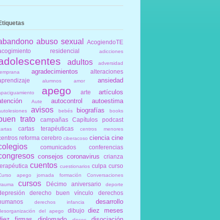
Etiquetas
abandono
abuso sexual
AcogiendoTE
acogimiento residencial
adicciones
adolescentes
adultos
adversidad
agradecimientos
alteraciones
temprana
ansiedad
aprendizaje
alumnos
amor
apego
artículos
arte
apaciguamiento
atención
autocontrol
autoestima
Aute
avisos
biografías
autolesiones
bebés
books
buen trato
campañas
Capítulos podcast
cartas terapéuticas
cartas
centros menores
ciencia
cine
centros reforma
cerebro
ciberacoso
colegios
comunicados
conferencias
congresos
consejos
coronavirus
crianza
cuentos
terapéutica
culpa
curso
cuestionarios
Curso apego jornada formación Conversaciones
cursos
Décimo aniversario
trauma
deporte
depresión
derecho buen vínculo
derechos
desarrollo
humanos
derechos infancia
diez meses
dibujo
desorganización del apego
diez firmas
diplomado
disociación
discos