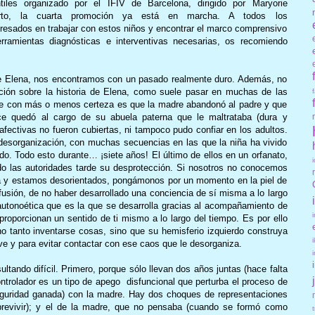
ntiles organizado por el IFIV de Barcelona, dirigido por Maryorie
rto, la cuarta promoción ya está en marcha. A todos los
eresados en trabajar con estos niños y encontrar el marco comprensivo
rramientas diagnósticas e interventivas necesarias, os recomiendo
 de Elena, nos encontramos con un pasado realmente duro. Además, no
ción sobre la historia de Elena, como suele pasar en muchas de las
be con más o menos certeza es que la madre abandonó al padre y que
ce quedó al cargo de su abuela paterna que le maltrataba (dura y
fectivas no fueron cubiertas, ni tampoco pudo confiar en los adultos.
desorganización, con muchas secuencias en las que la niña ha vivido
ido. Todo esto durante… ¡siete años! El último de ellos en un orfanato,
o las autoridades tarde su desprotección. Si nosotros no conocemos
ria y estamos desorientados, pongámonos por un momento en la piel de
usión, de no haber desarrollado una conciencia de sí misma a lo largo
 autonoética que es la que se desarrolla gracias al acompañamiento de
 proporcionan un sentido de ti mismo a lo largo del tiempo. Es por ello
no tanto inventarse cosas, sino que su hemisferio izquierdo construya
ive y para evitar contactar con ese caos que le desorganiza.
ltando difícil. Primero, porque sólo llevan dos años juntas (hace falta
ntrolador es un tipo de apego disfuncional que perturba el proceso de
eguridad ganada) con la madre. Hay dos choques de representaciones
obrevivir); y el de la madre, que no pensaba (cuando se formó como