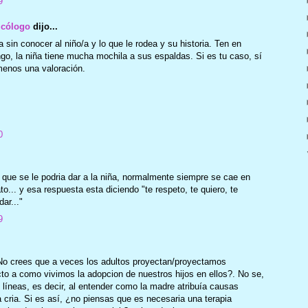
9
icólogo
dijo...
a sin conocer al niño/a y lo que le rodea y su historia. Ten en
go, la niña tiene mucha mochila a sus espaldas. Si es tu caso, sí
menos una valoración.
0
que se le podria dar a la niña, normalmente siempre se cae en
ato... y esa respuesta esta diciendo "te respeto, te quiero, te
ar..."
9
¿No crees que a veces los adultos proyectan/proyectamos
cto a como vivimos la adopcion de nuestros hijos en ellos?. No se,
 líneas, es decir, al entender como la madre atribuía causas
a cria. Si es así, ¿no piensas que es necesaria una terapia