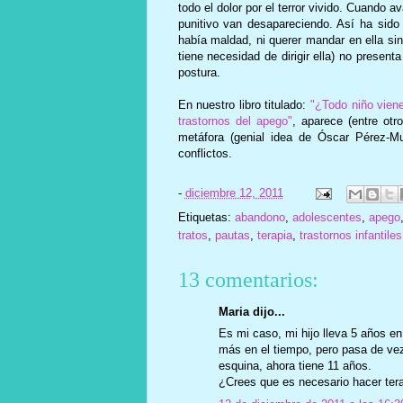
todo el dolor por el terror vivido. Cuando
punitivo van desapareciendo. Así ha sid
había maldad, ni querer mandar en ella sin
tiene necesidad de dirigir ella) no presen
postura.
En nuestro libro titulado:
"¿Todo niño vien
trastornos del apego"
, aparece (entre ot
metáfora (genial idea de Óscar Pérez-M
conflictos.
-
diciembre 12, 2011
Etiquetas:
abandono
,
adolescentes
,
apego
tratos
,
pautas
,
terapia
,
trastornos infantiles
13 comentarios:
Maria dijo...
Es mi caso, mi hijo lleva 5 años e
más en el tiempo, pero pasa de vez
esquina, ahora tiene 11 años.
¿Crees que es necesario hacer tera