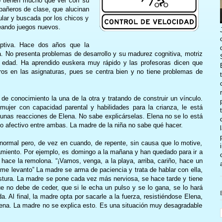
no tienen mucho que ver con su
mpañeros de clase, que alucinan
ular y buscada por los chicos y
eando juegos nuevos.
ptiva. Hace dos años que la
 No presenta problemas de desarrollo y su madurez cognitiva, motriz
su edad. Ha aprendido euskera muy rápido y las profesoras dicen que
ros en las asignaturas, pues se centra bien y no tiene problemas de
e conocimiento la una de la otra y tratando de construir un vínculo.
ujer con capacidad parental y habilidades para la crianza, le está
nas reacciones de Elena. No sabe explicárselas. Elena no se lo está
ulo afectivo entre ambas. La madre de la niña no sabe qué hacer.
ormal pero, de vez en cuando, de repente, sin causa que lo motive,
miento. Por ejemplo, es domingo a la mañana y han quedado para ir a
 hace la remolona. “¡Vamos, venga, a la playa, arriba, cariño, hace un
 me levanto” La madre se arma de paciencia y trata de hablar con ella,
stura. La madre se pone cada vez más nerviosa, se hace tarde y tiene
e no debe de ceder, que si le echa un pulso y se lo gana, se lo hará
a. Al final, la madre opta por sacarle a la fuerza, resistiéndose Elena,
lena. La madre no se explica esto. Es una situación muy desagradable