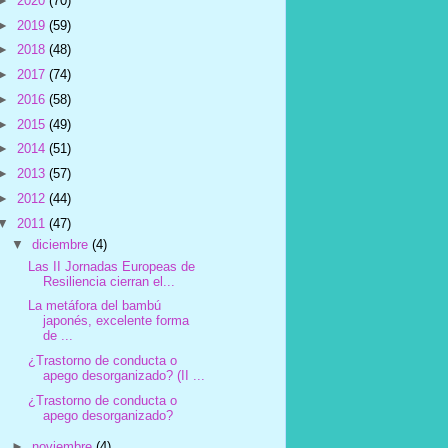
►
2020
(70)
►
2019
(59)
►
2018
(48)
►
2017
(74)
►
2016
(58)
►
2015
(49)
►
2014
(51)
►
2013
(57)
►
2012
(44)
▼
2011
(47)
▼
diciembre
(4)
Las II Jornadas Europeas de
Resiliencia cierran el...
La metáfora del bambú
japonés, excelente forma
de ...
¿Trastorno de conducta o
apego desorganizado? (II ...
¿Trastorno de conducta o
apego desorganizado?
►
noviembre
(4)