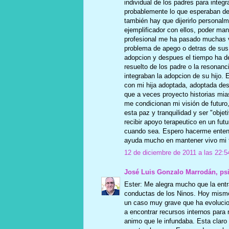
individual de los padres para integr
probablemente lo que esperaban de 
también hay que dijerirlo personalme
ejemplificador con ellos, poder man
profesional me ha pasado muchas v
problema de apego o detras de sus 
adopcion y despues el tiempo ha d
resuelto de los padre o la resonan
integraban la adopcion de su hijo. 
con mi hija adoptada, adoptada de
que a veces proyecto historias mia
me condicionan mi visión de futur
esta paz y tranquilidad y ser "obje
recibir apoyo terapeutico en un fut
cuando sea. Espero hacerme entend
ayuda mucho en mantener vivo mi tr
12 de diciembre de 2011 a las 22:5
José Luis Gonzalo Marrodán, ps
Ester: Me alegra mucho que la entra
conductas de los Ninos. Hoy mismo
un caso muy grave que ha evolucio
a encontrar recursos internos para 
animo que le infundaba. Esta clar