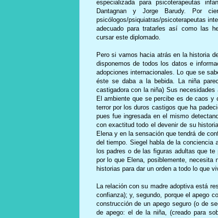
especializada para psicoterapeutas infa
Dantagnan y Jorge Barudy. Por cie
psicólogos/psiquiatras/psicoterapeutas int
adecuado para tratarles así como las he
cursar este diplomado.
Pero si vamos hacia atrás en la historia
disponemos de todos los datos e informa
adopciones internacionales. Lo que se sa
éste se daba a la bebida. La niña pare
castigadora con la niña) Sus necesidades a
El ambiente que se percibe es de caos y 
terror por los duros castigos que ha padec
pues fue ingresada en el mismo detectand
con exactitud todo el devenir de su histo
Elena y en la sensación que tendrá de conf
del tiempo. Siegel habla de la conciencia
los padres o de las figuras adultas que te
por lo que Elena, posiblemente, necesita 
historias para dar un orden a todo lo que v
La relación con su madre adoptiva está resu
confianza); y, segundo, porque el apego co
construcción de un apego seguro (o de s
de apego: el de la niña, (creado para s