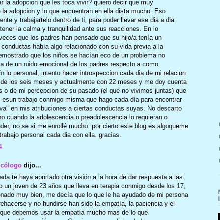
ar la adopcion que les toca vivir? quiero decir que muy
la adopcion y lo que encuentran en ella dista mucho. Eso
nte y trabajartelo dentro de ti, para poder llevar ese dia a dia
tener la calma y tranquilidad ante sus reacciones. En lo
eces que los padres han pensado que su hijo/a tenía un
conductas había algo relacionado con su vida previa a la
emostrado que los niños se hacían eco de un problema no
cia de un ruido emocional de los padres respecto a como
En lo personal, intento hacer introspeccion cada dia de mi relacion
sde los seis meses y actualmente con 22 meses y me doy cuenta
s o de mi percepcion de su pasado (el que no vivimos juntas) que
o, esun trabajo conmigo misma que hago cada día para encontrar
tiva" en mis atribuciones a ciertas conductas suyas. No descarto
uro cuando la adolescencia o preadolescencia lo requieran o
er, no se si me enrollé mucho. por cierto este blog es algoqueme
abajo personal cada dia con ella. gracias.
4
icólogo
dijo...
da te haya aportado otra visión a la hora de dar respuesta a las
 un joven de 23 años que lleva en terapia conmigo desde los 17,
nado muy bien, me decía que lo que le ha ayudado de mi persona
rehacerse y no hundirse han sido la empatía, la paciencia y el
o que debemos usar la empatía mucho mas de lo que