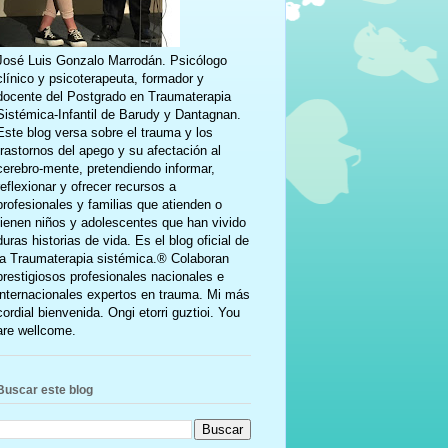
José Luis Gonzalo Marrodán. Psicólogo
clínico y psicoterapeuta, formador y
docente del Postgrado en Traumaterapia
Sistémica-Infantil de Barudy y Dantagnan.
Este blog versa sobre el trauma y los
trastornos del apego y su afectación al
cerebro-mente, pretendiendo informar,
reflexionar y ofrecer recursos a
profesionales y familias que atienden o
tienen niños y adolescentes que han vivido
duras historias de vida. Es el blog oficial de
la Traumaterapia sistémica.® Colaboran
prestigiosos profesionales nacionales e
internacionales expertos en trauma. Mi más
cordial bienvenida. Ongi etorri guztioi. You
are wellcome.
Buscar este blog