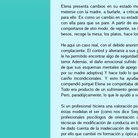
Elena presenta cambios en su estado me
meterse con la madre, a burlarle, a critic
para ello. Es como un cambio en su estado 
con ella para que se pare. A partir de 
comportarse de otro modo: de repente, se
besos, recoge la mesa, los platos, hace lo
He aquí un caso real, con el debido anoni
complaciente. El control y aferrarse a sus
le ha permitido encontrar algo de seguridad
terror. Además, el daño emocional sufrido l
de que sus esquemas mentales de apego 
por su madre adoptiva) Y hace todo lo q
cariño incondicionales. Y esto ha ayud
compendió porqué Elena se comportaba de l
Todo era producto de un sufrimiento gene
Pero, paradójicamente, lo que le ayudó a so
Si un profesional hiciera una valoración 
éstas modelan el ser (como nos dice Sieg
profesionales psicólogos de orientación
técnicas de modificación de conducta en 
he dado cuenta de la inadecuación de esta
por ello que cambié mi formación y óptica