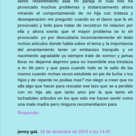
sentır resentimiento asia mi pareja lo cual nos ha
provocado muchos problemas y dıstanciamıento ahora
mirando el comportamiendo de mi hija con tristeza y
desesperacion me pregunto cuando es el danıo que le eh
provocado y todo para tratar de recostruır mi relacion por
ella y ahora sıento que el mayor problema se lo eh
provocado .yo por descuidarla inconcientemente eh leido
mchos articulos donde habla sobre el tema y la importancia
del amantamiento tener un embarazo tranquilo y un
nacimiento agradable yo siempre trate de sonreır y jamas
llorar no dejarme deprimır para no tranmitirle esa trinzteza
a mı bb pero y que pasa cuando todo se te salio de las
manos cuando mchas veces estubiste en pie de lucha x tus
hijos y de repente no podias mas? me niego a creer que no
alla algo que hacer para rescatar ese lazo que se a perdido
con mı hija ala que tanto amo por la que tanto eh
luchadoleo articulos en los que solo me hacen sentir como
una mala madre pero ninguna recomendacion para
Responder
jenny gaL
16 de diciembre de 2014 a las 14:42