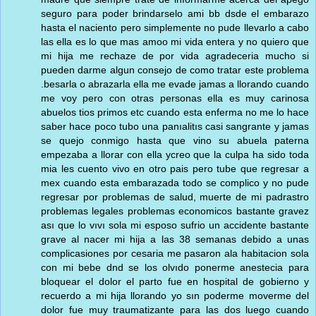
seguro para poder brindarselo ami bb dsde el embarazo
hasta el naciento pero simplemente no pude llevarlo a cabo
las ella es lo que mas amoo mi vida entera y no quiero que
mi hija me rechaze de por vida agradeceria mucho si
pueden darme algun consejo de como tratar este problema
.besarla o abrazarla ella me evade jamas a llorando cuando
me voy pero con otras personas ella es muy carinosa
abuelos tios primos etc cuando esta enferma no me lo hace
saber hace poco tubo una panıalitıs casi sangrante y jamas
se quejo conmigo hasta que vino su abuela paterna
empezaba a llorar con ella ycreo que la culpa ha sido toda
mia les cuento vivo en otro pais pero tube que regresar a
mex cuando esta embarazada todo se complico y no pude
regresar por problemas de salud, muerte de mi padrastro
problemas legales problemas economicos bastante gravez
ası que lo vıvı sola mi esposo sufrio un accidente bastante
grave al nacer mi hija a las 38 semanas debido a unas
complicasiones por cesaria me pasaron ala habitacion sola
con mi bebe dnd se los olvıdo ponerme anestecia para
bloquear el dolor el parto fue en hospital de gobierno y
recuerdo a mi hija llorando yo sın poderme moverme del
dolor fue muy traumatizante para las dos luego cuando