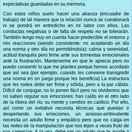
expectativas guardadas en su memoria.
Con estos niños suelo hacer una alianza (encuadre de
trabajo) de tal manera que la relación nunca se cuestionará
ni se pondrá en entredicho en mi labor con ellos. Las
conductas negativas o de falta de respeto no se tolerarán.
También tengo muy en cuenta hacer predecible el entorno y
mis reacciones (siendo consistente: no aceptando un día
una norma y otro día no permitiéndola): calma y serenidad,
actitud tranquila pero firme ante sus tormentas emocionales
ante la frustración. Mantenerme en que le aprecio pero no
puedo consentir lo que me plantea porque hemos acordado
que así sea (por ejemplo, cuando les conviene transgredir
una norma en un juego porque les beneficia) La estructura
que les rodea debe ser firme y sólida, pero a la par cálida.
Difícil de conjugar, no lo ponen fácil pero no olvidemos que
no saben regular sus emociones: han caído en el otro lado
de la ribera del río: su mente y cerebro es caótico. Por ello,
así como un evitativo necesita técnicas que puedan ir
despertando sus emociones, un ansioso-ambivalente
necesita un adulto firme y empático pero que no caiga en
las redes de la manipulación que nos tejen a veces fruto de
sus carencias. A la vez, debe ser un adulto que le ayude a