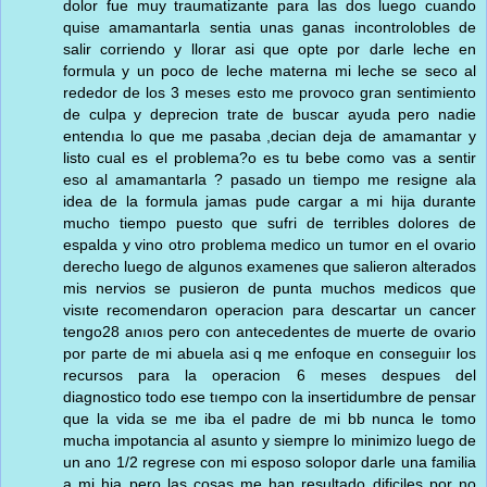
dolor fue muy traumatizante para las dos luego cuando
quise amamantarla sentia unas ganas incontrolobles de
salir corriendo y llorar asi que opte por darle leche en
formula y un poco de leche materna mi leche se seco al
rededor de los 3 meses esto me provoco gran sentimiento
de culpa y deprecion trate de buscar ayuda pero nadie
entendıa lo que me pasaba ,decian deja de amamantar y
listo cual es el problema?o es tu bebe como vas a sentir
eso al amamantarla ? pasado un tiempo me resigne ala
idea de la formula jamas pude cargar a mi hija durante
mucho tiempo puesto que sufri de terribles dolores de
espalda y vino otro problema medico un tumor en el ovario
derecho luego de algunos examenes que salieron alterados
mis nervios se pusieron de punta muchos medicos que
visıte recomendaron operacion para descartar un cancer
tengo28 anıos pero con antecedentes de muerte de ovario
por parte de mi abuela asi q me enfoque en conseguiır los
recursos para la operacion 6 meses despues del
diagnostico todo ese tıempo con la insertidumbre de pensar
que la vida se me iba el padre de mi bb nunca le tomo
mucha impotancia al asunto y siempre lo minimizo luego de
un ano 1/2 regrese con mi esposo solopor darle una familia
a mi hja pero las cosas me han resultado dificiles por no