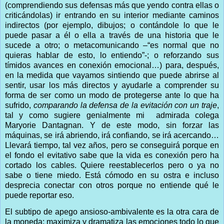
(comprendiendo sus defensas más que yendo contra ellas o
criticándolas) ir entrando en su interior mediante caminos
indirectos (por ejemplo, dibujos; o contándole lo que le
puede pasar a él o ella a través de una historia que le
sucede a otro; o metacomunicando –“es normal que no
quieras hablar de esto, lo entiendo”-; o reforzando sus
tímidos avances en conexión emocional…) para, después,
en la medida que vayamos sintiendo que puede abrirse al
sentir, usar los más directos y ayudarle a comprender su
forma de ser como un modo de protegerse ante lo que ha
sufrido,
comparando la defensa de la evitación con un traje
,
tal y como sugiere genialmente mi
admirada colega
Maryorie Dantagnan. Y de este modo, sin forzar las
máquinas, se irá abriendo, irá confiando, se irá acercando…
Llevará tiempo, tal vez años, pero se conseguirá porque en
el fondo el evitativo sabe que la vida es conexión pero ha
cortado los cables. Quiere reestablecerlos pero o ya no
sabe o tiene miedo. Está cómodo en su ostra e incluso
desprecia conectar con otros porque no entiende qué le
puede reportar eso.
El subtipo de apego ansioso-ambivalente es la otra cara de
la moneda: maximiza y dramatiza las emociones todo lo que