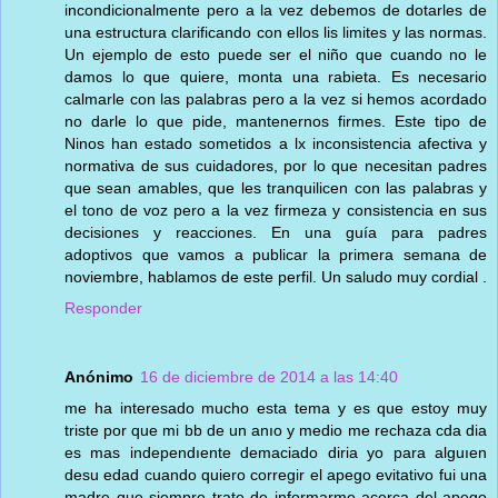
incondicionalmente pero a la vez debemos de dotarles de
una estructura clarificando con ellos lis limites y las normas.
Un ejemplo de esto puede ser el niño que cuando no le
damos lo que quiere, monta una rabieta. Es necesario
calmarle con las palabras pero a la vez si hemos acordado
no darle lo que pide, mantenernos firmes. Este tipo de
Ninos han estado sometidos a lx inconsistencia afectiva y
normativa de sus cuidadores, por lo que necesitan padres
que sean amables, que les tranquilicen con las palabras y
el tono de voz pero a la vez firmeza y consistencia en sus
decisiones y reacciones. En una guía para padres
adoptivos que vamos a publicar la primera semana de
noviembre, hablamos de este perfil. Un saludo muy cordial .
Responder
Anónimo
16 de diciembre de 2014 a las 14:40
me ha interesado mucho esta tema y es que estoy muy
triste por que mi bb de un anıo y medio me rechaza cda dia
es mas independıente demaciado diria yo para alguıen
desu edad cuando quiero corregir el apego evitativo fui una
madre que siempre trate de informarme acerca del apego