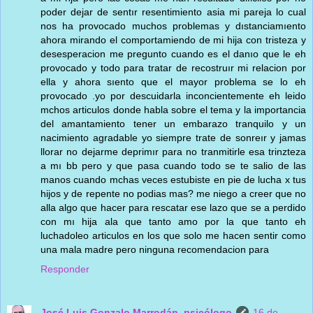
poder dejar de sentır resentimiento asia mi pareja lo cual
nos ha provocado muchos problemas y dıstanciamıento
ahora mirando el comportamiendo de mi hija con tristeza y
desesperacion me pregunto cuando es el danıo que le eh
provocado y todo para tratar de recostruır mi relacion por
ella y ahora sıento que el mayor problema se lo eh
provocado .yo por descuidarla inconcientemente eh leido
mchos articulos donde habla sobre el tema y la importancia
del amantamiento tener un embarazo tranquilo y un
nacimiento agradable yo siempre trate de sonreır y jamas
llorar no dejarme deprimır para no tranmitirle esa trinzteza
a mı bb pero y que pasa cuando todo se te salio de las
manos cuando mchas veces estubiste en pie de lucha x tus
hijos y de repente no podias mas? me niego a creer que no
alla algo que hacer para rescatar ese lazo que se a perdido
con mı hija ala que tanto amo por la que tanto eh
luchadoleo articulos en los que solo me hacen sentir como
una mala madre pero ninguna recomendacion para
Responder
José Luis Gonzalo Marrodán, psicólogo
16 de