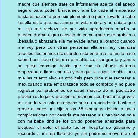
madre que siempre trate de informarme acerca del apego
seguro para poder brindarselo ami bb dsde el embarazo
hasta el naciento pero simplemente no pude llevarlo a cabo
las ella es lo que mas amoo mi vida entera y no quiero que
mi hija me rechaze de por vida agradeceria mucho si
pueden darme algun consejo de como tratar este problema
.besarla o abrazarla ella me evade jamas a llorando cuando
me voy pero con otras personas ella es muy carinosa
abuelos tios primos etc cuando esta enferma no me lo hace
saber hace poco tubo una panıalitıs casi sangrante y jamas
se quejo conmigo hasta que vino su abuela paterna
empezaba a llorar con ella ycreo que la culpa ha sido toda
mia les cuento vivo en otro pais pero tube que regresar a
mex cuando esta embarazada todo se complico y no pude
regresar por problemas de salud, muerte de mi padrastro
problemas legales problemas economicos bastante gravez
ası que lo vıvı sola mi esposo sufrio un accidente bastante
grave al nacer mi hija a las 38 semanas debido a unas
complicasiones por cesaria me pasaron ala habitacion sola
con mi bebe dnd se los olvıdo ponerme anestecia para
bloquear el dolor el parto fue en hospital de gobierno y
recuerdo a mi hija llorando yo sın poderme moverme del