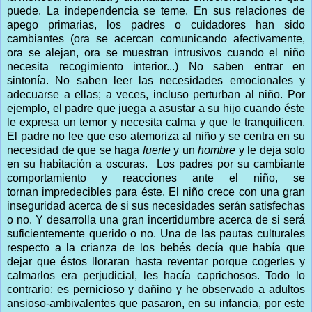
puede. La independencia se teme. En sus relaciones de
apego primarias, los padres o cuidadores han sido
cambiantes (ora se acercan comunicando afectivamente,
ora se alejan, ora se muestran intrusivos cuando el niño
necesita recogimiento interior...) No saben entrar en
sintonía. No saben leer las necesidades emocionales y
adecuarse a ellas; a veces, incluso perturban al niño. Por
ejemplo, el padre que juega a asustar a su hijo cuando éste
le expresa un temor y necesita calma y que le tranquilicen.
El padre no lee que eso atemoriza al niño y se centra en su
necesidad de que se haga
fuerte
y un
hombre
y le deja solo
en su habitación a oscuras. Los padres por su cambiante
comportamiento y reacciones ante el niño, se
tornan impredecibles para éste. El niño crece con una gran
inseguridad acerca de si sus necesidades serán satisfechas
o no. Y desarrolla una gran incertidumbre acerca de si será
suficientemente querido o no. Una de las pautas culturales
respecto a la crianza de los bebés decía que había que
dejar que éstos lloraran hasta reventar porque cogerles y
calmarlos era perjudicial, les hacía caprichosos. Todo lo
contrario: es pernicioso y dañino y he observado a adultos
ansioso-ambivalentes que pasaron, en su infancia, por este