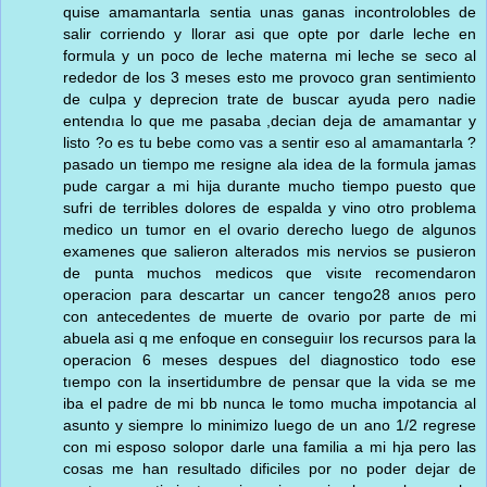
quise amamantarla sentia unas ganas incontrolobles de
salir corriendo y llorar asi que opte por darle leche en
formula y un poco de leche materna mi leche se seco al
rededor de los 3 meses esto me provoco gran sentimiento
de culpa y deprecion trate de buscar ayuda pero nadie
entendıa lo que me pasaba ,decian deja de amamantar y
listo ?o es tu bebe como vas a sentir eso al amamantarla ?
pasado un tiempo me resigne ala idea de la formula jamas
pude cargar a mi hija durante mucho tiempo puesto que
sufri de terribles dolores de espalda y vino otro problema
medico un tumor en el ovario derecho luego de algunos
examenes que salieron alterados mis nervios se pusieron
de punta muchos medicos que visıte recomendaron
operacion para descartar un cancer tengo28 anıos pero
con antecedentes de muerte de ovario por parte de mi
abuela asi q me enfoque en conseguiır los recursos para la
operacion 6 meses despues del diagnostico todo ese
tıempo con la insertidumbre de pensar que la vida se me
iba el padre de mi bb nunca le tomo mucha impotancia al
asunto y siempre lo minimizo luego de un ano 1/2 regrese
con mi esposo solopor darle una familia a mi hja pero las
cosas me han resultado dificiles por no poder dejar de