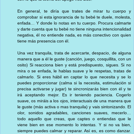
En general, te diría que trates de mirar tu cuerpo y
comprobar si esta ignorancia de tu bebé te duele, molesta,
enfada… Y donde lo notas en tu cuerpo. Procura calmarte
y darte cuenta que tu bebé no tiene ninguna intencionalidad
negativa, él no entiende nada, es más conectivo con quien
tiene más presencia con él.
Una vez tranquila, trata de acercarte, despacio, de alguna
manera que a él le guste (canción, juego, cosquillita, con un
osito) Si reacciona bien y está predispuesto, sigues. Si no
mira o se enfada, le hablas suave y le respetas, tratas de
calmarlo. Si eres hábil en captar lo que necesita y se lo
puedes proporcionar (calma si la necesita, estimulación si
precisa activarse y jugar) te sincronizarás bien con él y te
irá aceptando mejor. Es ir teniendo paciencia. Cogerlo
suave, os miráis a los ojos, interactuais de una manera que
le guste (más activa o mas tranquila) y vais sintonizando. El
olor, sonidos agradables, canciones suaves, mecerlo…
todo aquello que creas, que captes o entiendas que le
viene bien en ese momento lo intentas. Y si no va bien,
siempre puedes calmar y reparar. Así es, es como danzar.