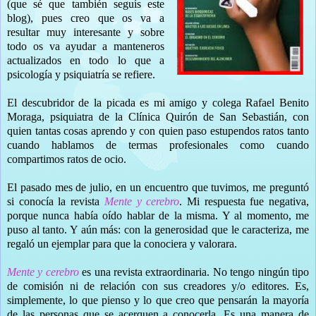
(que sé que también seguís este
blog), pues creo que os va a
resultar muy interesante y sobre
todo os va ayudar a manteneros
actualizados en todo lo que a
psicología y psiquiatría se refiere.
El descubridor de la picada es mi amigo y colega Rafael Benito
Moraga, psiquiatra de la Clínica Quirón de San Sebastián, con
quien tantas cosas aprendo y con quien paso estupendos ratos tanto
cuando hablamos de termas profesionales como cuando
compartimos ratos de ocio.
El pasado mes de julio, en un encuentro que tuvimos, me preguntó
si conocía la revista
Mente y cerebro
. Mi respuesta fue negativa,
porque nunca había oído hablar de la misma. Y al momento, me
puso al tanto. Y aún más: con la generosidad que le caracteriza, me
regaló un ejemplar para que la conociera y valorara.
Mente y cerebro
es una revista extraordinaria. No tengo ningún tipo
de comisión ni de relación con sus creadores y/o editores. Es,
simplemente, lo que pienso y lo que creo que pensarán la mayoría
de las personas que se acerquen a conocerla. Es una manera de