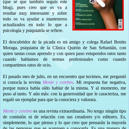
(que sé que también seguís este
blog), pues creo que os va a
resultar muy interesante y sobre
todo os va ayudar a manteneros
actualizados en todo lo que a
psicología y psiquiatría se refiere.
El descubridor de la picada es mi amigo y colega Rafael Benito
Moraga, psiquiatra de la Clínica Quirón de San Sebastián, con
quien tantas cosas aprendo y con quien paso estupendos ratos tanto
cuando hablamos de termas profesionales como cuando
compartimos ratos de ocio.
El pasado mes de julio, en un encuentro que tuvimos, me preguntó
si conocía la revista
Mente y cerebro
. Mi respuesta fue negativa,
porque nunca había oído hablar de la misma. Y al momento, me
puso al tanto. Y aún más: con la generosidad que le caracteriza, me
regaló un ejemplar para que la conociera y valorara.
Mente y cerebro
es una revista extraordinaria. No tengo ningún tipo
de comisión ni de relación con sus creadores y/o editores. Es,
simplemente, lo que pienso y lo que creo que pensarán la mayoría
de las personas que se acerquen a conocerla. Es una manera de