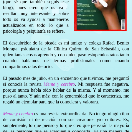
(que sé que también seguís este
blog), pues creo que os va a
resultar muy interesante y sobre
todo os va ayudar a manteneros
actualizados en todo lo que a
psicología y psiquiatría se refiere.
El descubridor de la picada es mi amigo y colega Rafael Benito
Moraga, psiquiatra de la Clínica Quirón de San Sebastián, con
quien tantas cosas aprendo y con quien paso estupendos ratos tanto
cuando hablamos de termas profesionales como cuando
compartimos ratos de ocio.
El pasado mes de julio, en un encuentro que tuvimos, me preguntó
si conocía la revista
Mente y cerebro
. Mi respuesta fue negativa,
porque nunca había oído hablar de la misma. Y al momento, me
puso al tanto. Y aún más: con la generosidad que le caracteriza, me
regaló un ejemplar para que la conociera y valorara.
Mente y cerebro
es una revista extraordinaria. No tengo ningún tipo
de comisión ni de relación con sus creadores y/o editores. Es,
simplemente, lo que pienso y lo que creo que pensarán la mayoría
de las personas que se acerquen a conocerla. Es una manera de