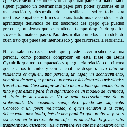
Quienes rodean a los niños y niñas que han padecido malos tratos
siguen jugando un determinante papel para poder ayudarles en la
recuperación y desarrollo de la resiliencia, sobre todo para
mostrarse empáticos y firmes ante sus trastornos de conducta y de
aprendizaje derivados de los trastornos del apego que pueden
presentar, problemas que se mantienen tiempo después de que los
sucesos traumáticos pasen. Para desarrollar con ellos un modelo de
buen trato que pueda ser interiorizado y que favorezca la resiliencia.
Nunca sabemos exactamente qué puede hacer resiliente a una
persona, como podemos comprobar en
esta frase de Boris
Cyrulnik
que me ha impactado y que guarda relación con el tema
que estamos tratando, y con la cual me despido:
"Un tutor de
resiliencia es alguien, una persona, un lugar, un acontecimiento,
una obra de arte que provoca un renacer del desarrollo psicológico
tras el trauma. Casi siempre se trata de un adulto que encuentra al
niño y que asume para él el significado de un modelo de identidad,
el viraje de su existencia. No se trata necesariamente de un
profesional. Un encuentro significativo puede ser suficiente.
Conozco a un joven maltratado, a quien echaron a la calle,
delincuente, prostituido, jefe de una pandilla que un día se puso a
conversar en la terraza de un café con un editor. El joven salió
transformado, diciendo: "Es la primera vez que me hablaron como