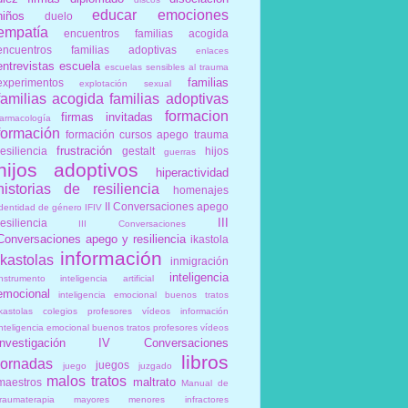
educar
emociones
niños
duelo
empatía
encuentros familias acogida
encuentros familias adoptivas
enlaces
entrevistas
escuela
escuelas sensibles al trauma
familias
experimentos
explotación sexual
familias acogida
familias adoptivas
formacion
firmas invitadas
farmacología
formación
formación cursos apego trauma
frustración
resiliencia
gestalt
hijos
guerras
hijos adoptivos
hiperactividad
historias de resiliencia
homenajes
II Conversaciones apego
identidad de género
IFIV
III
resiliencia
III Conversaciones
Conversaciones apego y resiliencia
ikastola
información
ikastolas
inmigración
inteligencia
instrumento
inteligencia artificial
emocional
inteligencia emocional buenos tratos
ikastolas colegios profesores vídeos información
inteligencia emocional buenos tratos profesores vídeos
investigación
IV Conversaciones
libros
jornadas
juegos
juego
juzgado
malos tratos
maltrato
maestros
Manual de
traumaterapia
mayores
menores infractores