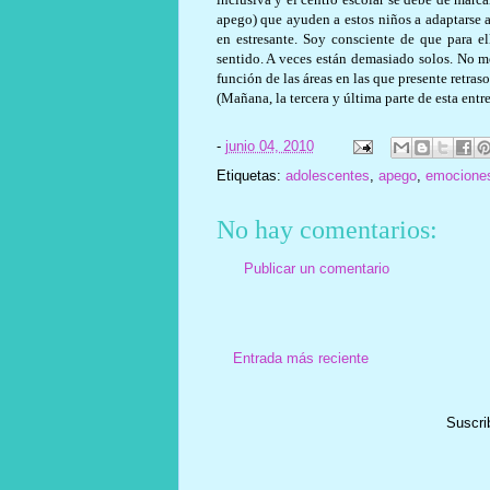
apego) que ayuden a estos niños a adaptarse a
en estresante. Soy consciente de que para el
sentido. A veces están demasiado solos. No m
función de las áreas en las que presente retraso
(Mañana, la tercera y última parte de esta entre
-
junio 04, 2010
Etiquetas:
adolescentes
,
apego
,
emocione
No hay comentarios:
Publicar un comentario
Entrada más reciente
Suscri