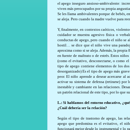
el apego inseguro ansioso-ambivalente: increm
viven más preocupados por su propia angustia
Se les llama ambivalentes porque de bebés, en
se aleja. Pero cuando la madre vuelve para reen
Y, finalmente, en contextos caóticos, violent
cuidador se muestra agresivo física o verb
conductas de apego, pero cuando el niño se al
hostil… se dice que el niño vive una paradoja
aproxima como si se aleja. Además, la propia f
en fuente de maltrato o de estrés. Estos niñ
(como el evitativo, desconectarse, o como el
tipo de apego contiene elementos de los dos 
desorganizado) Es el tipo de apego más grave 
peor. El niño aprende a desear acercarse al a
activar su sistema de defensa (retirarse) por 
inestable y cambiante en las relaciones. Desa
un patrón relacional de este tipo, por lo que su
L.: Si hablamos del entorno educativo, ¿qué 
¿Cuál debería ser la relación?
Según el tipo de trastorno de apego, las rel
apego que predomina es el evitativo, el ni
funcionará mejor desde lo instrumental y lo r