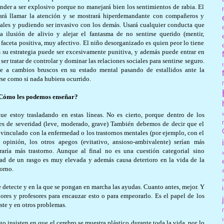
der a ser explosivo porque no manejará bien los sentimientos de rabia. El
scará llamar la atención y se mostrará hiperdemandante con compañeros y
ales y pudiendo ser invasivo con los demás. Usará cualquier conducta que
 ilusión de alivio y alejar el fantasma de no sentirse querido (mentir,
faceta positiva, muy afectivo. El niño desorganizado es quien peor lo tiene
 su estrategia puede ser excesivamente punitiva, y además puede entrar en
er tratar de controlar y dominar las relaciones sociales para sentirse seguro.
e a cambios bruscos en su estado mental pasando de estallidos ante la
rse como si nada hubiera ocurrido.
Cómo les podemos enseñar?
e estoy trasladando en estas líneas. No es cierto, porque dentro de los
es de severidad (leve, moderado, grave) También debemos de decir que el
vinculado con la enfermedad o los trastornos mentales (por ejemplo, con el
 opinión, los otros apegos (evitativo, ansioso-ambivalente) serían más
raría más trastorno. Aunque al final no es una cuestión categorial sino
dad de un rasgo es muy elevada y además causa deterioro en la vida de la
orno.
e detecte y en la que se pongan en marcha las ayudas. Cuanto antes, mejor. Y
ores y profesores para encauzar esto o para empeorarlo. Es el papel de los
ste y en otros problemas.
o insisten en que el cerebro se muestra plástico durante toda la vida, por lo