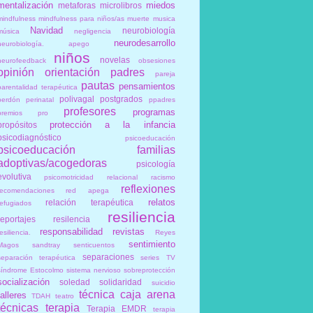
mentalización
miedos
metaforas
microlibros
mindfulness
mindfulness para niños/as
muerte
musica
Navidad
neurobiología
música
negligencia
neurodesarrollo
neurobiología. apego
niños
novelas
neurofeedback
obsesiones
opinión
orientación
padres
pareja
pautas
pensamientos
parentalidad terapéutica
polivagal
postgrados
perdón
perinatal
ppadres
profesores
programas
premios
pro
protección a la infancia
propósitos
psicodiagnóstico
psicoeducación
psicoeducación familias
adoptivas/acogedoras
psicología
evolutiva
psicomotricidad relacional
racismo
reflexiones
recomendaciones
red apega
relatos
relación terapéutica
refugiados
resiliencia
reportajes
resilencia
responsabilidad
revistas
esiliencia.
Reyes
sentimiento
Magos
sandtray
senticuentos
separaciones
separación terapéutica
series TV
síndrome Estocolmo
sistema nervioso
sobreprotección
socialización
soledad
solidaridad
suicidio
técnica caja arena
talleres
TDAH
teatro
técnicas
terapia
Terapia EMDR
terapia