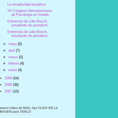
La receptividad empática
VII Congreso Iberoamericano
de Psicología en Oviedo
Entrevista de Lidia Bosch,
estudiante de periodism...
Entrevista de Lidia Bosch,
estudiante de periodism...
►
mayo
(5)
►
abril
(7)
►
marzo
(5)
►
febrero
(4)
►
enero
(4)
►
2009
(54)
►
2008
(36)
►
2007
(10)
Nuevo vídeo de MOU, haz CLICK EN LA
IMAGEN para VERLO