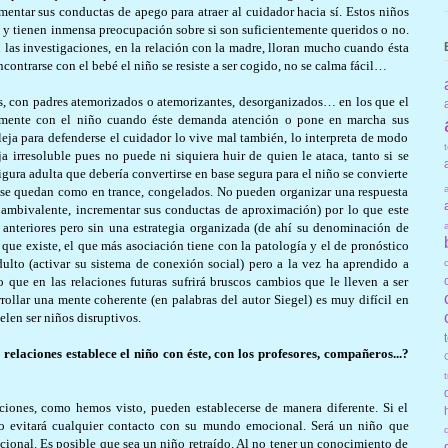
entar sus conductas de apego para atraer al cuidador hacia sí. Estos niños
 y tienen inmensa preocupación sobre si son suficientemente queridos o no.
 las investigaciones, en la relación con la madre, lloran mucho cuando ésta
contrarse con el bebé el niño se resiste a ser cogido, no se calma fácil…
os, con padres atemorizados o atemorizantes, desorganizados… en los que el
almente con el niño cuando éste demanda atención o pone en marcha sus
eja para defenderse el cuidador lo vive mal también, lo interpreta de modo
 irresoluble pues no puede ni siquiera huir de quien le ataca, tanto si se
igura adulta que debería convertirse en base segura para el niño se convierte
os se quedan como en trance, congelados. No pueden organizar una respuesta
 ambivalente, incrementar sus conductas de aproximación) por lo que este
anteriores pero sin una estrategia organizada (de ahí su denominación de
que existe, el que más asociación tiene con la patología y el de pronóstico
dulto (activar su sistema de conexión social) pero a la vez ha aprendido a
lo que en las relaciones futuras sufrirá bruscos cambios que le lleven a ser
rrollar una mente coherente (en palabras del autor Siegel) es muy difícil en
elen ser niños disruptivos.
relaciones establece el niño con éste, con los profesores, compañeros...?
aciones, como hemos visto, pueden establecerse de manera diferente. Si el
ño evitará cualquier contacto con su mundo emocional. Será un niño que
acional. Es posible que sea un niño retraído. Al no tener un conocimiento de