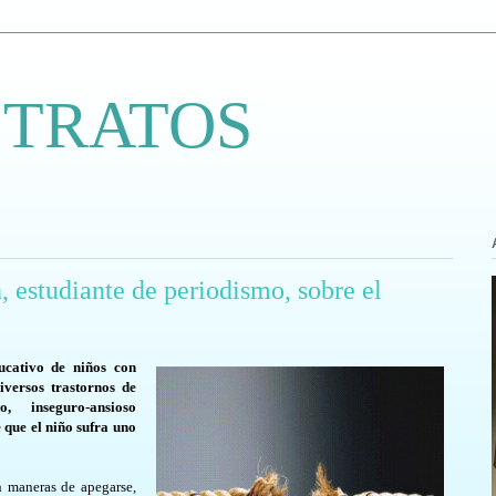
 TRATOS
, estudiante de periodismo, sobre el
ucativo de niños con
iversos trastornos de
vo, inseguro-ansioso
 que el niño sufra uno
 maneras de apegarse,