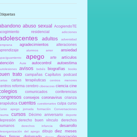
Etiquetas
abandono
abuso sexual
AcogiendoTE
acogimiento residencial
adicciones
adolescentes
adultos
adversidad
agradecimientos
alteraciones
temprana
ansiedad
aprendizaje
alumnos
amor
apego
artículos
arte
apaciguamiento
atención
autocontrol
autoestima
Aute
avisos
biografías
autolesiones
bebés
books
buen trato
campañas
Capítulos podcast
cartas terapéuticas
cartas
centros menores
ciencia
cine
centros reforma
cerebro
ciberacoso
colegios
comunicados
conferencias
congresos
consejos
coronavirus
crianza
cuentos
terapéutica
culpa
curso
cuestionarios
Curso apego jornada formación Conversaciones
cursos
Décimo aniversario
trauma
deporte
depresión
derecho buen vínculo
derechos
desarrollo
humanos
derechos infancia
diez meses
dibujo
desorganización del apego
diez firmas
diplomado
disociación
discos