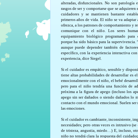
alteradas, disfuncionales. No son patología 
rasgos de ser y comportarse que se adquieren 
cuidadores y se mantienen bastante establ
primeros años de vida. El niño se va adaptar 
ofrezca, a los patrones de comportamiento y 
comunique con el niño. Los seres hum
equipamiento biológico programado para 
porque ha sido básico para la supervivencia. 
aunque puede depender también de factores 
específico, con la experiencia interactiva c
experiencia, dice Siegel.
Si el cuidador es empático, sensible y disponi
tiene altas probabilidades de desarrollar es e
emocionalmente con el niño, el bebé desarrol
pero para el niño tendría una función de a
próxima a la figura de apego (incluso los ap
apego sin ser dañados o siendo dañados lo me
contacto con el mundo emocional. Suelen ser n
las emociones.
Si el cuidador es cambiante, inconsistente, i
necesidades; pero otras veces es intrusivo (s
de tristeza, angustia, miedo…) E, incluso, otr
niño no tendrá clara la respuesta del cuidador