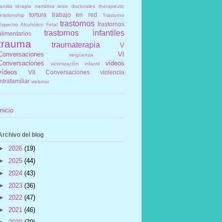
amilia
terapia narrativa
tesis doctorales
therapeutic
tortura
trabajo en red
elationship
Trastorno
trastornos
trastornos
Espectro Alcohólico Fetal
trastornos infantiles
alimentarios
trauma
traumaterapia
V
Conversaciones
VI
vergüenza
Conversaciones
videos
victimización infantil
vídeos
VII Conversaciones
violencia
intrafamiliar
webinar
Inicio
Archivo del blog
►
2026
(19)
►
2025
(44)
►
2024
(43)
►
2023
(36)
►
2022
(47)
►
2021
(46)