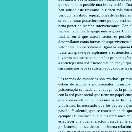
que siempre es posible una intervención. Cua
han sufrido este trastorno lo tienen más difíc
periodo ha habido separaciones de las figuras
se van a notar posteriormente porque será u
pena poner en marcha intervenciones. Con a
representaciones de apego más seguras. Con o
familiar en el que estén insertos, es posibl
desarrollaron como formas de supervivencia en
valor para la supervivencia. Igual ni siquier
fuese tan grave que aspiramos a sostenerlos 
tuvieron tan escasamente en los primeros años
a entretejer una red psicosocial de apoyo que 
sin cimientos, que se sujetan apoyándose las un
Las formas de ayudarles son muchas: primero
deben de acudir a profesionales formados 
psicoterapia centrada en el apego, es la prim
con la red psicosocial que tiene un papel cruc
que comprendan qué le ocurre a su hijo y 
problemas. Es necesario que los padres bajen
pasado. Y además, que se conciencien de que 
ejemplo) Y, finalmente, que los profesores de
establecer una buena relación basada en la a
profesores que establecen una buena relación 
inclusiva y el centro escolar se debe de marc