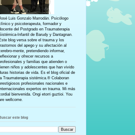
José Luis Gonzalo Marrodán. Psicólogo
clínico y psicoterapeuta, formador y
docente del Postgrado en Traumaterapia
Sistémica-Infantil de Barudy y Dantagnan.
Este blog versa sobre el trauma y los
trastornos del apego y su afectación al
cerebro-mente, pretendiendo informar,
reflexionar y ofrecer recursos a
profesionales y familias que atienden o
tienen niños y adolescentes que han vivido
duras historias de vida. Es el blog oficial de
la Traumaterapia sistémica.® Colaboran
prestigiosos profesionales nacionales e
internacionales expertos en trauma. Mi más
cordial bienvenida. Ongi etorri guztioi. You
are wellcome.
Buscar este blog