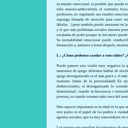
su mundo emocional, es posible que pueda ten
niño ansioso-ambivalente, al contrario, bu
profesores, no regulando sus estados emocion
suponga llamada de atención para tener una
fabular…) pero también puede mostrarse en la 
y el que más problemas sociales muestra pues
escaladas de poder porque su leit motiv puede s
Su inestabilidad emocional puede conducirl
frustración a, minutos u horas después, mostra
L.:
¿Cómo podemos ayudar a estos niños? ¿
Puede parecer una visión muy negativa la qu
trastornos de apego debemos hablar de nivel
apego desorganizado es el más grave y el más 
trastorno límite de la personalidad) En mi
disfuncionales; el desorganizado lo conside
dimensional: cuando la frecuencia e intensi
persona, es cuando estamos más cerca del trast
Otro aspecto importante es la edad en la que s
otro punto es el papel de los padres o cuidad
agentes sociales, que es muy trascendente en e
Los autores que estudian los trastornos de apeg