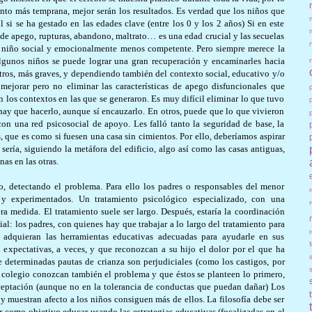
nto más temprana, mejor serán los resultados. Es verdad que los niños que
il si se ha gestado en las edades clave (entre los 0 y los 2 años) Si en este
 de apego, rupturas, abandono, maltrato… es una edad crucial y las secuelas
n niño social y emocionalmente menos competente. Pero siempre merece la
lgunos niños se puede lograr una gran recuperación y encaminarles hacia
tros, más graves, y dependiendo también del contexto social, educativo y/o
e mejorar pero no eliminar las características de apego disfuncionales que
 los contextos en las que se generaron. Es muy difícil eliminar lo que tuvo
a hay que hacerlo, aunque sí encauzarlo. En otros, puede que lo que vivieron
con una red psicosocial de apoyo. Les falló tanto la seguridad de base, la
, que es como si fuesen una casa sin cimientos. Por ello, deberíamos aspirar
sería, siguiendo la metáfora del edificio, algo así como las casas antiguas,
as en las otras.
, detectando el problema. Para ello los padres o responsables del menor
y experimentados. Un tratamiento psicológico especializado, con una
era medida. El tratamiento suele ser largo. Después, estaría la coordinación
ial: los padres, con quienes hay que trabajar a lo largo del tratamiento para
r
adquieran las herramientas educativas adecuadas para ayudarle en sus
 expectativas, a veces, y que reconozcan a su hijo el dolor por el que ha
determinadas pautas de crianza son perjudiciales (como los castigos, por
l colegio conozcan también el problema y que éstos se planteen lo primero,
ceptación (aunque no en la tolerancia de conductas que puedan dañar) Los
y muestran afecto a los niños consiguen más de ellos. La filosofía debe ser
ar como objetivo educar usando las estrategias educativas (focalizadas en el