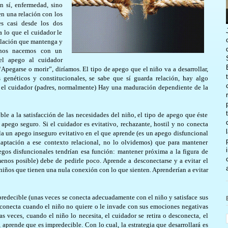
en sí, enfermedad, sino
en una relación con los
es casi desde los dos
a lo que el cuidador le
relación que mantenga y
anos nacemos con un
el apego al cuidador
“Apegarse o morir”, diríamos. El tipo de apego que el niño va a desarrollar,
genéticos y constitucionales, se sabe que sí guarda relación, hay algo
on el cuidador (padres, normalmente) Hay una maduración dependiente de la
ble a la satisfacción de las necesidades del niño, el tipo de apego que éste
l apego seguro. Si el cuidador es evitativo, rechazante, hostil y no conecta
la un apego inseguro evitativo en el que aprende (es un apego disfuncional
daptación a ese contexto relacional, no lo olvidemos) que para mantener
egos disfuncionales tendrían esa función: mantener próxima a la figura de
nos posible) debe de pedirle poco. Aprende a desconectarse y a evitar el
iños que tienen una nula conexión con lo que sienten. Aprenderían a evitar
mpredecible (unas veces se conecta adecuadamente con el niño y satisface sus
e conecta cuando el niño no quiere o le invade con sus emociones negativas
as veces, cuando el niño lo necesita, el cuidador se retira o desconecta, el
, aprende que es impredecible. Con lo cual, la estrategia que desarrollará es