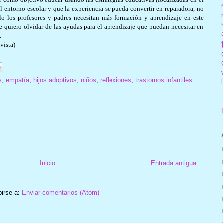
f
l entorno escolar y que la experiencia se pueda convertir en reparadora, no
r
lo los profesores y padres necesitan más formación y aprendizaje en este
e quiero olvidar de las ayudas para el aprendizaje que puedan necesitar en
.
vista)
s
,
empatía
,
hijos adoptivos
,
niños
,
reflexiones
,
trastornos infantiles
Inicio
Entrada antigua
birse a:
Enviar comentarios (Atom)