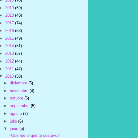
►
2020
(70)
►
2019
(59)
►
2018
(48)
►
2017
(74)
►
2016
(58)
►
2015
(49)
►
2014
(51)
►
2013
(57)
►
2012
(44)
►
2011
(47)
▼
2010
(58)
►
diciembre
(5)
►
noviembre
(4)
►
octubre
(6)
►
septiembre
(5)
►
agosto
(2)
►
julio
(6)
▼
junio
(5)
¿Qué fue lo que te sostuvo?