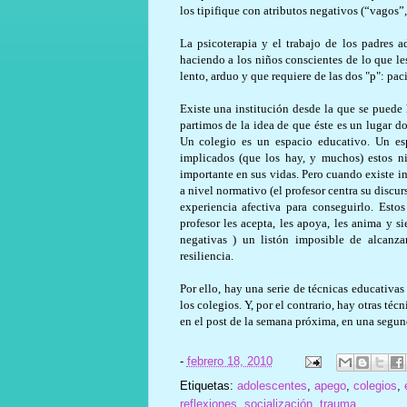
los tipifique con atributos negativos (“vagos
La psicoterapia y el trabajo de los padres a
haciendo a los niños conscientes de lo que le
lento, arduo y que requiere de las dos "p": pac
Existe una institución desde la que se puede 
partimos de la idea de que éste es un lugar d
Un colegio es un espacio educativo. Un esp
implicados (que los hay, y muchos) estos n
importante en sus vidas. Pero cuando existe 
a nivel normativo (el profesor centra su discur
experiencia afectiva para conseguirlo. Esto
profesor les acepta, les apoya, les anima y 
negativas ) un listón imposible de alcanza
resiliencia.
Por ello, hay una serie de técnicas educativa
los colegios. Y, por el contrario, hay otras té
en el post de la semana próxima, en una segun
-
febrero 18, 2010
Etiquetas:
adolescentes
,
apego
,
colegios
,
reflexiones
,
socialización
,
trauma