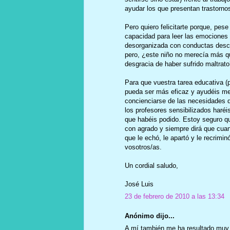
ayudar los que presentan trastorno
Pero quiero felicitarte porque, pes
capacidad para leer las emociones 
desorganizada con conductas desco
pero, ¿este niño no merecía más que
desgracia de haber sufrido maltrato
Para que vuestra tarea educativa (
pueda ser más eficaz y ayudéis mej
concienciarse de las necesidades d
los profesores sensibilizados haré
que habéis podido. Estoy seguro qu
con agrado y siempre dirá que cuan
que le echó, le apartó y le recrim
vosotros/as.
Un cordial saludo,
José Luis
23 de febrero de 2010 a las 13:34
Anónimo dijo...
A mí también me ha resultado muy út