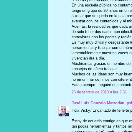
En una escuela pública no contamos
tengo un grupo de 20 niños en un 
auxiliar que se queda en la sala pa
avanzar con los contenidos y al mis
Además, la realidad es que cada añ
de sólo tener dos casos con dificu
entrevistas con los padres y recié
Es muy muy difícil y desgastante 
herramientas y trabajar con un nú
lamentablemente nuestras voces n
vivencian día a día.
Muchísimas gracias en nombre de 
consejos de cómo trabajar.
Muchos de las ideas son muy buena
no en un mar de niños con diferern
Hasta siempre, seguiré en contacto
23 de febrero de 2010 a las 2:31
José Luis Gonzalo Marrodán, ps
Hola Vicky: Encantado de tenerte p
Estoy de acuerdo contigo en que e
tan pocas herramientas y tantos ni
sentirse sino estar) frente al traba