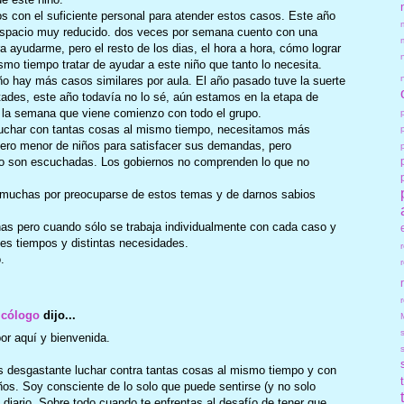
 con el suficiente personal para atender estos casos. Este año
espacio muy reducido. dos veces por semana cuento con una
ra ayudarme, pero el resto de los dias, el hora a hora, cómo lograr
mo tiempo tratar de ayudar a este niño que tanto lo necesita.
o hay más casos similares por aula. El año pasado tuve la suerte
ltades, este año todavía no lo sé, aún estamos en la etapa de
n la semana que viene comienzo con todo el grupo.
luchar con tantas cosas al mismo tiempo, necesitamos más
mero menor de niños para satisfacer sus demandas, pero
o son escuchadas. Los gobiernos no comprenden lo que no
muchas por preocuparse de estos temas y de darnos sabios
s pero cuando sólo se trabaja individualmente con cada caso y
tes tiempos y distintas necesidades.
.
r
icólogo
dijo...
or aquí y bienvenida.
s desgastante luchar contra tantas cosas al mismo tiempo y con
ños. Soy consciente de lo solo que puede sentirse (y no solo
jo diario. Sobre todo cuando te enfrentas al desafío de tener que