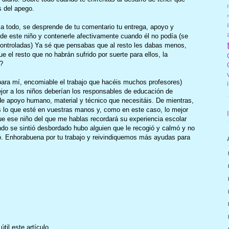
f
s del apego.
r
e a todo, se desprende de tu comentario tu entrega, apoyo y
de este niño y contenerle afectivamente cuando él no podía (se
ntroladas) Ya sé que pensabas que al resto les dabas menos,
 el resto que no habrán sufrido por suerte para ellos, la
?
para mí, encomiable el trabajo que hacéis muchos profesores)
or a los niños deberían los responsables de educación de
e apoyo humano, material y técnico que necesitáis. De mientras,
is lo que esté en vuestras manos y, como en este caso, lo mejor
e ese niño del que me hablas recordará su experiencia escolar
do se sintió desbordado hubo alguien que le recogió y calmó y no
inó. Enhorabuena por tu trabajo y reivindiquemos más ayudas para
il este artículo.