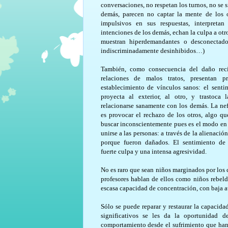
conversaciones, no respetan los turnos, no se 
demás, parecen no captar la mente de los o
impulsivos en sus respuestas, interpretan
intenciones de los demás, echan la culpa a otro
muestran hiperdemandantes o desconectado
indiscriminadamente desinhibidos…)
También, como consecuencia del daño reci
relaciones de malos tratos, presentan p
establecimiento de vínculos sanos: el sent
proyecta al exterior, al otro, y trastoca 
relacionarse sanamente con los demás. La ne
es provocar el rechazo de los otros, algo qu
buscar inconscientemente pues es el modo en
unirse a las personas: a través de la alienació
porque fueron dañados. El sentimiento de
fuerte culpa y una intensa agresividad.
No es raro que sean niños marginados por los
profesores hablan de ellos como niños rebelde
escasa capacidad de concentración, con baja a
Sólo se puede reparar y restaurar la capacida
significativos se les da la oportunidad 
comportamiento desde el sufrimiento que han 