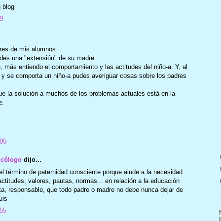
 blog
9
res de mis alumnos.
ades una "extensión" de su madre.
ás entiendo el comportamiento y las actitudes del niño-a. Y, al
 y se comporta un niño-a pudes averiguar cosas sobre los padres
e la solución a muchos de los problemas actuales está en la
e.
:05
icólogo
dijo...
l término de paternidad consciente porque alude a la necesidad
actitudes, valores, pautas, normas... en relación a la educación
ta, responsable, que todo padre o madre no debe nunca dejar de
uis
:55