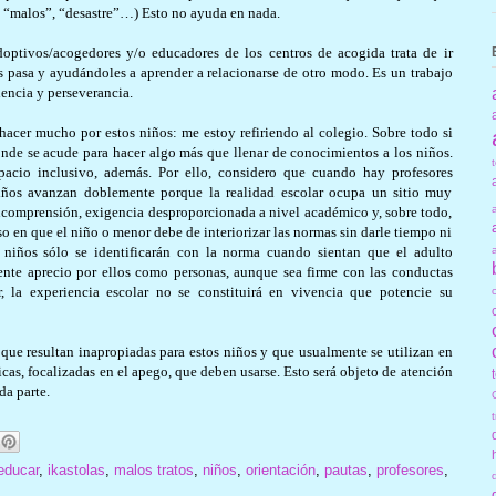
”, “malos”, “desastre”…) Esto no ayuda en nada.
doptivos/acogedores y/o educadores de los centros de acogida trata de ir
s pasa y ayudándoles a aprender a relacionarse de otro modo. Es un trabajo
iencia y perseverancia.
hacer mucho por estos niños: me estoy refiriendo al colegio. Sobre todo si
onde se acude para hacer algo más que llenar de conocimientos a los niños.
acio inclusivo, además. Por ello, considero que cuando hay profesores
iños avanzan doblemente porque la realidad escolar ocupa un sitio muy
incomprensión, exigencia desproporcionada a nivel académico y, sobre todo,
so en que el niño o menor debe de interiorizar las normas sin darle tiempo ni
s niños sólo se identificarán con la norma cuando sientan que el adulto
siente aprecio por ellos como personas, aunque sea firme con las conductas
r, la experiencia escolar no se constituirá en vivencia que potencie su
s que resultan inapropiadas para estos niños y que usualmente se utilizan en
cnicas, focalizadas en el apego, que deben usarse. Esto será objeto de atención
da parte.
educar
,
ikastolas
,
malos tratos
,
niños
,
orientación
,
pautas
,
profesores
,