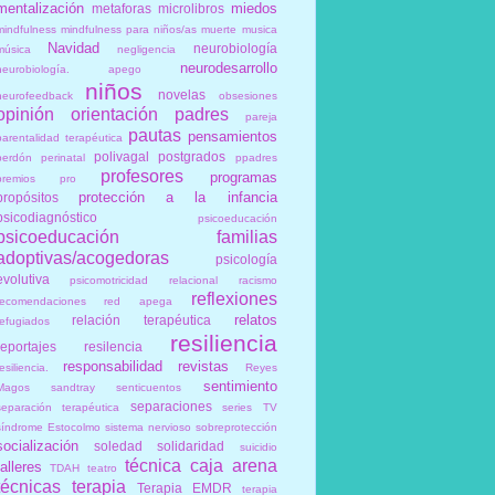
mentalización
miedos
metaforas
microlibros
mindfulness
mindfulness para niños/as
muerte
musica
Navidad
neurobiología
música
negligencia
neurodesarrollo
neurobiología. apego
niños
novelas
neurofeedback
obsesiones
opinión
orientación
padres
pareja
pautas
pensamientos
parentalidad terapéutica
polivagal
postgrados
perdón
perinatal
ppadres
profesores
programas
premios
pro
protección a la infancia
propósitos
psicodiagnóstico
psicoeducación
psicoeducación familias
adoptivas/acogedoras
psicología
evolutiva
psicomotricidad relacional
racismo
reflexiones
recomendaciones
red apega
relatos
relación terapéutica
refugiados
resiliencia
reportajes
resilencia
responsabilidad
revistas
esiliencia.
Reyes
sentimiento
Magos
sandtray
senticuentos
separaciones
separación terapéutica
series TV
síndrome Estocolmo
sistema nervioso
sobreprotección
socialización
soledad
solidaridad
suicidio
técnica caja arena
talleres
TDAH
teatro
técnicas
terapia
Terapia EMDR
terapia