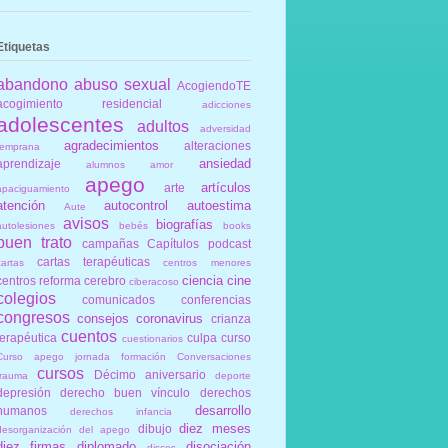
Etiquetas
abandono
abuso sexual
AcogiendoTE
acogimiento residencial
adicciones
adolescentes
adultos
adversidad
agradecimientos
alteraciones
temprana
ansiedad
aprendizaje
alumnos
amor
apego
artículos
arte
apaciguamiento
atención
autocontrol
autoestima
Aute
avisos
biografías
autolesiones
bebés
books
buen trato
campañas
Capítulos podcast
cartas terapéuticas
cartas
centros menores
ciencia
cine
centros reforma
cerebro
ciberacoso
colegios
comunicados
conferencias
congresos
consejos
coronavirus
crianza
cuentos
terapéutica
culpa
curso
cuestionarios
Curso apego jornada formación Conversaciones
cursos
Décimo aniversario
trauma
deporte
depresión
derecho buen vínculo
derechos
desarrollo
humanos
derechos infancia
diez meses
dibujo
desorganización del apego
diez firmas
diplomado
disociación
discos