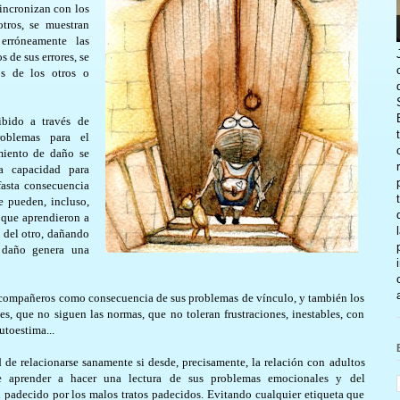
sincronizan con los
tros, se muestran
 erróneamente las
s de sus errores, se
s de los otros o
bido a través de
roblemas para el
imiento de daño se
la capacidad para
fasta consecuencia
e pueden, incluso,
 que aprendieron a
n del otro, dañando
 daño genera una
 compañeros como consecuencia de sus problemas de vínculo, y también los
s, que no siguen las normas, que no toleran frustraciones, inestables, con
utoestima...
d de relacionarse sanamente si desde, precisamente, la relación con adultos
de aprender a hacer una lectura de sus problemas emocionales y del
padecido por los malos tratos padecidos. Evitando cualquier etiqueta que