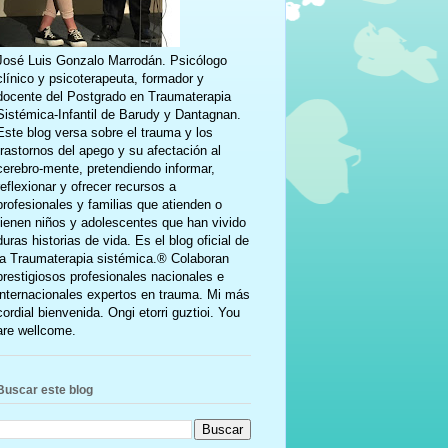
José Luis Gonzalo Marrodán. Psicólogo
clínico y psicoterapeuta, formador y
docente del Postgrado en Traumaterapia
Sistémica-Infantil de Barudy y Dantagnan.
Este blog versa sobre el trauma y los
trastornos del apego y su afectación al
cerebro-mente, pretendiendo informar,
reflexionar y ofrecer recursos a
profesionales y familias que atienden o
tienen niños y adolescentes que han vivido
duras historias de vida. Es el blog oficial de
la Traumaterapia sistémica.® Colaboran
prestigiosos profesionales nacionales e
internacionales expertos en trauma. Mi más
cordial bienvenida. Ongi etorri guztioi. You
are wellcome.
Buscar este blog