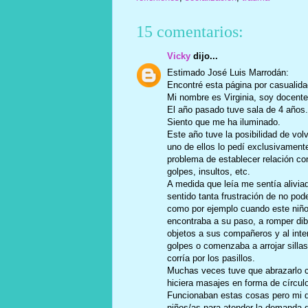
15 comentarios:
Vicky
dijo...
Estimado José Luis Marrodán:
Encontré esta página por casualida
Mi nombre es Virginia, soy docente 
El año pasado tuve sala de 4 años.
Siento que me ha iluminado.
Este año tuve la posibilidad de vol
uno de ellos lo pedí exclusivamen
problema de establecer relación c
golpes, insultos, etc.
A medida que leía me sentía alivia
sentido tanta frustración de no pod
como por ejemplo cuando este niño 
encontraba a su paso, a romper dibu
objetos a sus compañeros y al inte
golpes o comenzaba a arrojar sillas
corría por los pasillos.
Muchas veces tuve que abrazarlo c
hiciera masajes en forma de círcul
Funcionaban estas cosas pero mi d
niños/as para atender la demanda d