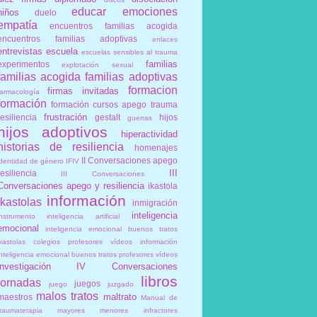
educar
emociones
niños
duelo
empatía
encuentros familias acogida
encuentros familias adoptivas
enlaces
entrevistas
escuela
escuelas sensibles al trauma
familias
experimentos
explotación sexual
familias acogida
familias adoptivas
formacion
firmas invitadas
farmacología
formación
formación cursos apego trauma
frustración
resiliencia
gestalt
hijos
guerras
hijos adoptivos
hiperactividad
historias de resiliencia
homenajes
II Conversaciones apego
identidad de género
IFIV
III
resiliencia
III Conversaciones
Conversaciones apego y resiliencia
ikastola
información
ikastolas
inmigración
inteligencia
instrumento
inteligencia artificial
emocional
inteligencia emocional buenos tratos
ikastolas colegios profesores vídeos información
inteligencia emocional buenos tratos profesores vídeos
investigación
IV Conversaciones
libros
jornadas
juegos
juego
juzgado
malos tratos
maltrato
maestros
Manual de
traumaterapia
mayores
menores infractores