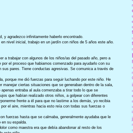
d, y agradezco infinitamente haberlo encontrado.
en nivel inicial, trabajo en un jardín con niños de 5 años este año.
ver a trabajar con algunos de los niños/as del pasado año, pero a
te por el proceso que habiamos comenzado para ayudarlo con su
on sus pares. Tiene conductas agresivas. Se comunica a través de
da, porque me dió fuerzas para seguir luchando por este niño. He
er manejar ciertas situaciones que se generaban dentro de la sala,
apenas entraba al aula comenzaba a tirar todo lo que se
jos que habían realizado otros niños, a golpear con diferentes
rponerme frente a él para que no lastime a los demás, yo recibia
 por el aire, mientras hacia esto reía con todas sus fuerzas o
on fuerzas hasta que se calmaba, generalmente ayudaba que le
o en su espalda.
olor como maestra era que debía abandonar al resto de los
e este niño.