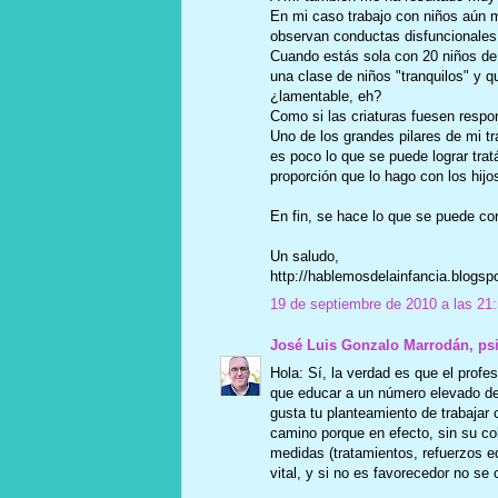
En mi caso trabajo con niños aún 
observan conductas disfuncionale
Cuando estás sola con 20 niños de
una clase de niños "tranquilos" y 
¿lamentable, eh?
Como si las criaturas fuesen respo
Uno de los grandes pilares de mi tr
es poco lo que se puede lograr tra
proporción que lo hago con los hijo
En fin, se hace lo que se puede con
Un saludo,
http://hablemosdelainfancia.blogsp
19 de septiembre de 2010 a las 21
José Luis Gonzalo Marrodán, ps
Hola: Sí, la verdad es que el prof
que educar a un número elevado de 
gusta tu planteamiento de trabajar c
camino porque en efecto, sin su c
medidas (tratamientos, refuerzos ed
vital, y si no es favorecedor no s