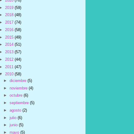
►
2020
(70)
►
2019
(59)
►
2018
(48)
►
2017
(74)
►
2016
(58)
►
2015
(49)
►
2014
(51)
►
2013
(57)
►
2012
(44)
►
2011
(47)
▼
2010
(58)
►
diciembre
(5)
►
noviembre
(4)
►
octubre
(6)
►
septiembre
(5)
►
agosto
(2)
►
julio
(6)
►
junio
(5)
►
mayo
(5)