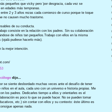
más pequeños que vicky pero 'por desgracia, cada vez se
s en edades más tempranas.
 entre 2 y 3 años rezas cada comienzo de curso porque te toque
que no causen mucho trastorno.
nsables de su conducta.
abajo consiste en la relación con los padres. Sin su colaboración
tándose de niños tan pequeños.Trabajo con ellos en la misma
s (ojalá pudiese hacerlo más).
 la mejor intención.
ot.com/
:53
icólogo
dijo...
esor se siente desbordado muchas veces ante el desafío de tener
niños en el aula, cada uno con un universo e historia propias. Me
on los padres. Dedicarles tiempo a ellos y orientarles es el
olaboración es poco lo que se puede hacer. No se pueden tomar
ucativos, etc.) sin contar con ellos y su contexto: éste último es
e consigue apenas nada.