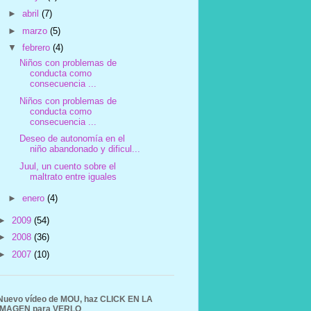
►
abril
(7)
►
marzo
(5)
▼
febrero
(4)
Niños con problemas de
conducta como
consecuencia ...
Niños con problemas de
conducta como
consecuencia ...
Deseo de autonomía en el
niño abandonado y dificul...
Juul, un cuento sobre el
maltrato entre iguales
►
enero
(4)
►
2009
(54)
►
2008
(36)
►
2007
(10)
Nuevo vídeo de MOU, haz CLICK EN LA
IMAGEN para VERLO