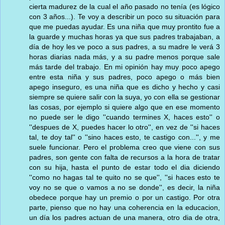
cierta madurez de la cual el año pasado no tenía (es lógico
con 3 años...). Te voy a describir un poco su situación para
que me puedas ayudar. Es una niña que muy prontito fue a
la guarde y muchas horas ya que sus padres trabajaban, a
día de hoy les ve poco a sus padres, a su madre le verá 3
horas diarias nada más, y a su padre menos porque sale
más tarde del trabajo. En mi opinión hay muy poco apego
entre esta niña y sus padres, poco apego o más bien
apego inseguro, es una niña que es dicho y hecho y casi
siempre se quiere salir con la suya, yo con ella se gestionar
las cosas, por ejemplo si quiere algo que en ese momento
no puede ser le digo ''cuando termines X, haces esto'' o
''despues de X, puedes hacer lo otro'', en vez de ''si haces
tal, te doy tal'' o ''sino haces esto, te castigo con...'', y me
suele funcionar. Pero el problema creo que viene con sus
padres, son gente con falta de recursos a la hora de tratar
con su hija, hasta el punto de estar todo el dia diciendo
''como no hagas tal te quito no se que'', ''si haces esto te
voy no se que o vamos a no se donde'', es decir, la niña
obedece porque hay un premio o por un castigo. Por otra
parte, pienso que no hay una coherencia en la educacion,
un día los padres actuan de una manera, otro dia de otra,