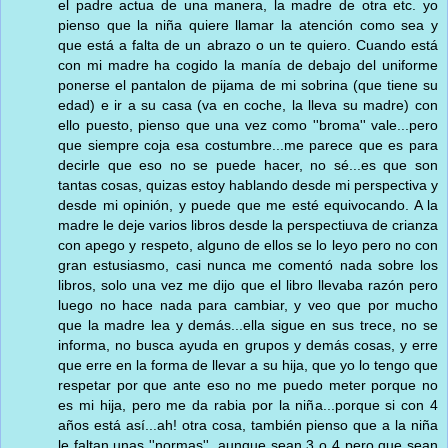
el padre actua de una manera, la madre de otra etc. yo
pienso que la niña quiere llamar la atención como sea y
que está a falta de un abrazo o un te quiero. Cuando está
con mi madre ha cogido la manía de debajo del uniforme
ponerse el pantalon de pijama de mi sobrina (que tiene su
edad) e ir a su casa (va en coche, la lleva su madre) con
ello puesto, pienso que una vez como ''broma'' vale...pero
que siempre coja esa costumbre...me parece que es para
decirle que eso no se puede hacer, no sé...es que son
tantas cosas, quizas estoy hablando desde mi perspectiva y
desde mi opinión, y puede que me esté equivocando. A la
madre le deje varios libros desde la perspectiuva de crianza
con apego y respeto, alguno de ellos se lo leyo pero no con
gran estusiasmo, casi nunca me comentó nada sobre los
libros, solo una vez me dijo que el libro llevaba razón pero
luego no hace nada para cambiar, y veo que por mucho
que la madre lea y demás...ella sigue en sus trece, no se
informa, no busca ayuda en grupos y demás cosas, y erre
que erre en la forma de llevar a su hija, que yo lo tengo que
respetar por que ante eso no me puedo meter porque no
es mi hija, pero me da rabia por la niña...porque si con 4
años está así...ah! otra cosa, también pienso que a la niña
le faltan unas ''normas'', aunque sean 3 o 4 pero que sean