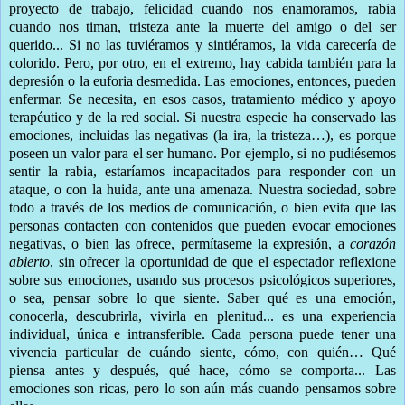
proyecto de trabajo, felicidad cuando nos enamoramos, rabia
cuando nos timan, tristeza ante la muerte del amigo o del ser
querido... Si no las tuviéramos y sintiéramos, la vida carecería de
colorido. Pero, por otro, en el extremo, hay cabida también para la
depresión o la euforia desmedida. Las emociones, entonces, pueden
enfermar. Se necesita, en esos casos, tratamiento médico y apoyo
terapéutico y de la red social. Si nuestra especie ha conservado las
emociones, incluidas las negativas (la ira, la tristeza…), es porque
poseen un valor para el ser humano. Por ejemplo, si no pudiésemos
sentir la rabia, estaríamos incapacitados para responder con un
ataque, o con la huida, ante una amenaza. Nuestra sociedad, sobre
todo a través de los medios de comunicación, o bien evita que las
personas contacten con contenidos que pueden evocar emociones
negativas, o bien las ofrece, permítaseme la expresión, a
corazón
abierto
, sin ofrecer la oportunidad de que el espectador reflexione
sobre sus emociones, usando sus procesos psicológicos superiores,
o sea, pensar sobre lo que siente. Saber qué es una emoción,
conocerla, descubrirla, vivirla en plenitud... es una experiencia
individual, única e intransferible. Cada persona puede tener una
vivencia particular de cuándo siente, cómo, con quién… Qué
piensa antes y después, qué hace, cómo se comporta... Las
emociones son ricas, pero lo son aún más cuando pensamos sobre