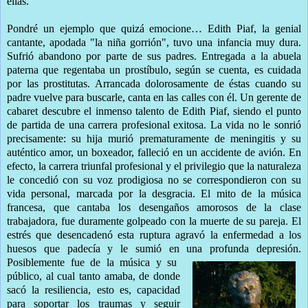
ellas.
Pondré un ejemplo que quizá emocione… Edith Piaf, la genial
cantante, apodada "la niña gorrión", tuvo una infancia muy dura.
Sufrió abandono por parte de sus padres. Entregada a la abuela
paterna que regentaba un prostíbulo, según se cuenta, es cuidada
por las prostitutas. Arrancada dolorosamente de éstas cuando su
padre vuelve para buscarle, canta en las calles con él. Un gerente de
cabaret descubre el inmenso talento de Edith Piaf, siendo el punto
de partida de una carrera profesional exitosa. La vida no le sonrió
precisamente: su hija murió prematuramente de meningitis y su
auténtico amor, un boxeador, falleció en un accidente de avión. En
efecto, la carrera triunfal profesional y el privilegio que la naturaleza
le concedió con su voz prodigiosa no se correspondieron con su
vida personal, marcada por la desgracia. El mito de la música
francesa, que cantaba los desengaños amorosos de la clase
trabajadora, fue duramente golpeado con la muerte de su pareja. El
estrés que desencadenó esta ruptura agravó la enfermedad a los
huesos que padecía y le sumió en una profunda depresión.
Posiblemente fue de la música y su
público, al cual tanto amaba, de donde
sacó la resiliencia, esto es, capacidad
para soportar los traumas y seguir