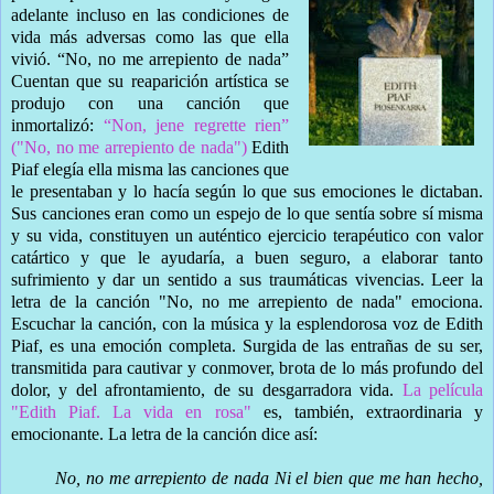
adelante incluso en las condiciones de
vida más adversas como las que ella
vivió. “No, no me arrepiento de nada”
Cuentan que su reaparición artística se
produjo con una canción que
inmortalizó:
“Non, jene regrette rien”
("No, no me arrepiento de nada")
Edith
Piaf elegía ella misma las canciones que
le presentaban y lo hacía según lo que sus emociones le dictaban.
Sus canciones eran como un espejo de lo que sentía sobre sí misma
y su vida, constituyen un auténtico ejercicio terapéutico con valor
catártico y que le ayudaría, a buen seguro, a elaborar tanto
sufrimiento y dar un sentido a sus traumáticas vivencias. Leer la
letra de la canción "No, no me arrepiento de nada" emociona.
Escuchar la canción, con la música y la esplendorosa voz de Edith
Piaf, es una emoción completa. Surgida de las entrañas de su ser,
transmitida para cautivar y conmover, brota de lo más profundo del
dolor, y del afrontamiento, de su desgarradora vida.
La película
"Edith Piaf. La vida en rosa"
es, también, extraordinaria y
emocionante. La letra de la canción dice así:
No, no me arrepiento de nada Ni el bien que me han hecho,