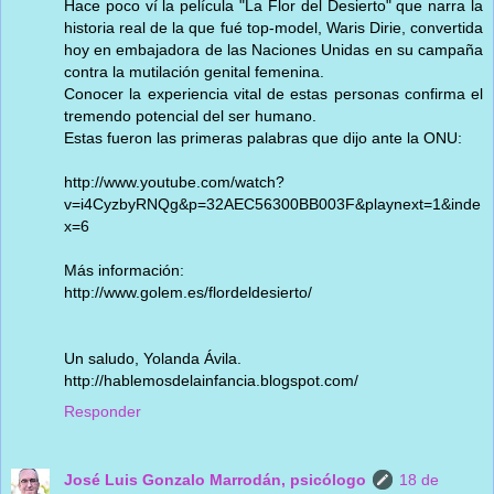
Hace poco ví la película "La Flor del Desierto" que narra la
historia real de la que fué top-model, Waris Dirie, convertida
hoy en embajadora de las Naciones Unidas en su campaña
contra la mutilación genital femenina.
Conocer la experiencia vital de estas personas confirma el
tremendo potencial del ser humano.
Estas fueron las primeras palabras que dijo ante la ONU:
http://www.youtube.com/watch?
v=i4CyzbyRNQg&p=32AEC56300BB003F&playnext=1&inde
x=6
Más información:
http://www.golem.es/flordeldesierto/
Un saludo, Yolanda Ávila.
http://hablemosdelainfancia.blogspot.com/
Responder
José Luis Gonzalo Marrodán, psicólogo
18 de