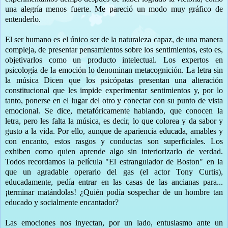
una alegría menos fuerte. Me pareció un modo muy gráfico de
entenderlo.
El ser humano es el único ser de la naturaleza capaz, de una manera
compleja, de presentar pensamientos sobre los sentimientos, esto es,
objetivarlos como un producto intelectual. Los expertos en
psicología de la emoción lo denominan metacognición. La letra sin
la música Dicen que los psicópatas presentan una alteración
constitucional que les impide experimentar sentimientos y, por lo
tanto, ponerse en el lugar del otro y conectar con su punto de vista
emocional. Se dice, metafóricamente hablando, que conocen la
letra, pero les falta la música, es decir, lo que colorea y da sabor y
gusto a la vida. Por ello, aunque de apariencia educada, amables y
con encanto, estos rasgos y conductas son superficiales. Los
exhiben como quien aprende algo sin interiorizarlo de verdad.
Todos recordamos la película "El estrangulador de Boston" en la
que un agradable operario del gas (el actor Tony Curtis),
educadamente, pedía entrar en las casas de las ancianas para...
¡terminar matándolas! ¿Quién podía sospechar de un hombre tan
educado y socialmente encantador?
Las emociones nos inyectan, por un lado, entusiasmo ante un