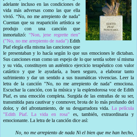
adelante incluso en las condiciones de
vida más adversas como las que ella
vivió. “No, no me arrepiento de nada”
Cuentan que su reaparición artística se
produjo con una canción que
inmortalizó:
“Non, jene regrette rien”
("No, no me arrepiento de nada")
Edith
Piaf elegía ella misma las canciones que
le presentaban y lo hacía según lo que sus emociones le dictaban.
Sus canciones eran como un espejo de lo que sentía sobre sí misma
y su vida, constituyen un auténtico ejercicio terapéutico con valor
catártico y que le ayudaría, a buen seguro, a elaborar tanto
sufrimiento y dar un sentido a sus traumáticas vivencias. Leer la
letra de la canción "No, no me arrepiento de nada" emociona.
Escuchar la canción, con la música y la esplendorosa voz de Edith
Piaf, es una emoción completa. Surgida de las entrañas de su ser,
transmitida para cautivar y conmover, brota de lo más profundo del
dolor, y del afrontamiento, de su desgarradora vida.
La película
"Edith Piaf. La vida en rosa"
es, también, extraordinaria y
emocionante. La letra de la canción dice así:
No, no me arrepiento de nada Ni el bien que me han hecho,