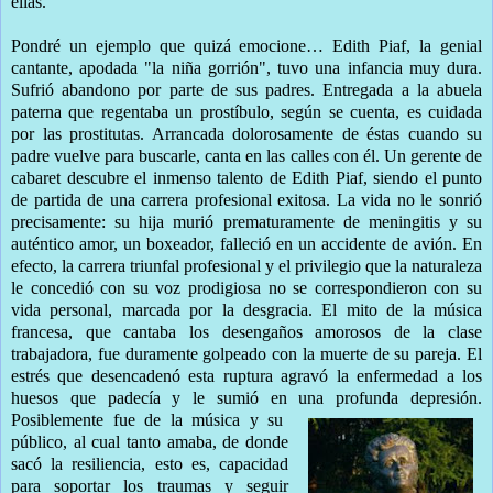
ellas.
Pondré un ejemplo que quizá emocione… Edith Piaf, la genial
cantante, apodada "la niña gorrión", tuvo una infancia muy dura.
Sufrió abandono por parte de sus padres. Entregada a la abuela
paterna que regentaba un prostíbulo, según se cuenta, es cuidada
por las prostitutas. Arrancada dolorosamente de éstas cuando su
padre vuelve para buscarle, canta en las calles con él. Un gerente de
cabaret descubre el inmenso talento de Edith Piaf, siendo el punto
de partida de una carrera profesional exitosa. La vida no le sonrió
precisamente: su hija murió prematuramente de meningitis y su
auténtico amor, un boxeador, falleció en un accidente de avión. En
efecto, la carrera triunfal profesional y el privilegio que la naturaleza
le concedió con su voz prodigiosa no se correspondieron con su
vida personal, marcada por la desgracia. El mito de la música
francesa, que cantaba los desengaños amorosos de la clase
trabajadora, fue duramente golpeado con la muerte de su pareja. El
estrés que desencadenó esta ruptura agravó la enfermedad a los
huesos que padecía y le sumió en una profunda depresión.
Posiblemente fue de la música y su
público, al cual tanto amaba, de donde
sacó la resiliencia, esto es, capacidad
para soportar los traumas y seguir