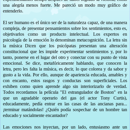
una alegría menos fuerte. Me pareció un modo muy gráfico de
entenderlo.
El ser humano es el único ser de la naturaleza capaz, de una manera
compleja, de presentar pensamientos sobre los sentimientos, esto es,
objetivarlos como un producto intelectual. Los expertos en
psicología de la emoción lo denominan metacognición. La letra sin
la música Dicen que los psicópatas presentan una alteración
constitucional que les impide experimentar sentimientos y, por lo
tanto, ponerse en el lugar del otro y conectar con su punto de vista
emocional. Se dice, metafóricamente hablando, que conocen la
letra, pero les falta la música, es decir, lo que colorea y da sabor y
gusto a la vida. Por ello, aunque de apariencia educada, amables y
con encanto, estos rasgos y conductas son superficiales. Los
exhiben como quien aprende algo sin interiorizarlo de verdad.
Todos recordamos la película "El estrangulador de Boston" en la
que un agradable operario del gas (el actor Tony Curtis),
educadamente, pedía entrar en las casas de las ancianas para...
¡terminar matándolas! ¿Quién podía sospechar de un hombre tan
educado y socialmente encantador?
Las emociones nos inyectan, por un lado, entusiasmo ante un