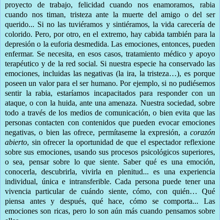
proyecto de trabajo, felicidad cuando nos enamoramos, rabia
cuando nos timan, tristeza ante la muerte del amigo o del ser
querido... Si no las tuviéramos y sintiéramos, la vida carecería de
colorido. Pero, por otro, en el extremo, hay cabida también para la
depresión o la euforia desmedida. Las emociones, entonces, pueden
enfermar. Se necesita, en esos casos, tratamiento médico y apoyo
terapéutico y de la red social. Si nuestra especie ha conservado las
emociones, incluidas las negativas (la ira, la tristeza…), es porque
poseen un valor para el ser humano. Por ejemplo, si no pudiésemos
sentir la rabia, estaríamos incapacitados para responder con un
ataque, o con la huida, ante una amenaza. Nuestra sociedad, sobre
todo a través de los medios de comunicación, o bien evita que las
personas contacten con contenidos que pueden evocar emociones
negativas, o bien las ofrece, permítaseme la expresión, a
corazón
abierto
, sin ofrecer la oportunidad de que el espectador reflexione
sobre sus emociones, usando sus procesos psicológicos superiores,
o sea, pensar sobre lo que siente. Saber qué es una emoción,
conocerla, descubrirla, vivirla en plenitud... es una experiencia
individual, única e intransferible. Cada persona puede tener una
vivencia particular de cuándo siente, cómo, con quién… Qué
piensa antes y después, qué hace, cómo se comporta... Las
emociones son ricas, pero lo son aún más cuando pensamos sobre