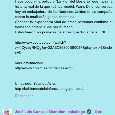
Hace poco ví la película "La Flor del Desierto" que narra la
historia real de la que fué top-model, Waris Dirie, convertida
hoy en embajadora de las Naciones Unidas en su campaña
contra la mutilación genital femenina.
Conocer la experiencia vital de estas personas confirma el
tremendo potencial del ser humano.
Estas fueron las primeras palabras que dijo ante la ONU:
http://www.youtube.com/watch?
v=i4CyzbyRNQg&p=32AEC56300BB003F&playnext=1&inde
x=6
Más información:
http://www.golem.es/flordeldesierto/
Un saludo, Yolanda Ávila.
http://hablemosdelainfancia.blogspot.com/
Responder
José Luis Gonzalo Marrodán, psicólogo
18 de