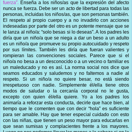
fuerza”.
Enseña a los niños/as que la expresión del afecto
nunca se fuerza. Debe ser un acto de libertad para todas las
personas, incluidas los niños/as, que son personas también.
El respeto al propio cuerpo y a no invadirlo con acciones
indeseadas por parte del otro es un potente mensaje que se
le lanza al niño/a: “solo besas si lo deseas”. A los padres les
diría que un niño/a que se niega a dar un beso a un adulto
es un niño/a que promueve su propio autocuidado y respeto
por sus límites. También les diría que fueran valientes y
rompieran las convenciones sociales. Parece que si el
niño/a no besa a un desconocido o a un vecino o familiar es
un maleducado y no es así. La norma social nos dice que
seamos educados y saludemos y no faltemos a nadie al
respeto. Si un niño/a no quiere besar, no está siendo
irrespetuoso con nadie. Simplemente él/ella tiene otros
modos de saludar o la cercanía corporal no le gusta,
excepto con quien él/ella quiere. Yo a los padres los
animaría a reforzar esta conducta, decirle que hace bien, al
tiempo que le comenten que con decir “hola” es suficiente
para ser amable. Hay que tener especial cuidado con esto
con las niñas, que tienen un peso mayor para educarlas en
que sean sumisas y complacientes frente a los mayores.