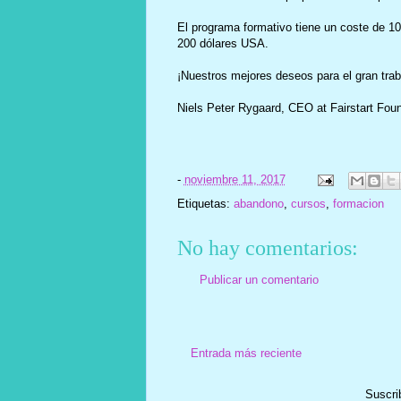
El programa formativo tiene un coste de 10
200 dólares USA.
¡Nuestros mejores deseos para el gran tr
Niels Peter Rygaard, CEO at Fairstart Foun
-
noviembre 11, 2017
Etiquetas:
abandono
,
cursos
,
formacion
No hay comentarios:
Publicar un comentario
Entrada más reciente
Suscri