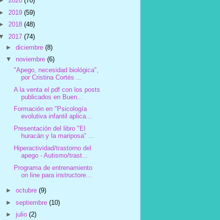
►
2020
(70)
►
2019
(59)
►
2018
(48)
▼
2017
(74)
►
diciembre
(8)
▼
noviembre
(6)
"Apego, necesidad biológica",
por Cristina Cortés ...
A la venta el pdf con los posts
publicados en Buen...
Formación en "Psicología
evolutiva infantil aplica...
Presentación del libro "El
huracán y la mariposa" ...
Hiperactividad/trastorno del
apego - Autismo/trast...
Programa de entrenamiento
on line para instructore...
►
octubre
(9)
►
septiembre
(10)
►
julio
(2)