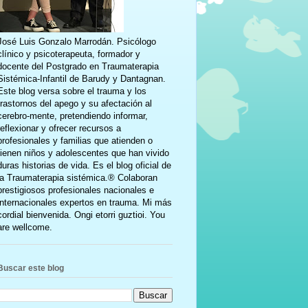
José Luis Gonzalo Marrodán. Psicólogo
clínico y psicoterapeuta, formador y
docente del Postgrado en Traumaterapia
Sistémica-Infantil de Barudy y Dantagnan.
Este blog versa sobre el trauma y los
trastornos del apego y su afectación al
cerebro-mente, pretendiendo informar,
reflexionar y ofrecer recursos a
profesionales y familias que atienden o
tienen niños y adolescentes que han vivido
duras historias de vida. Es el blog oficial de
la Traumaterapia sistémica.® Colaboran
prestigiosos profesionales nacionales e
internacionales expertos en trauma. Mi más
cordial bienvenida. Ongi etorri guztioi. You
are wellcome.
Buscar este blog