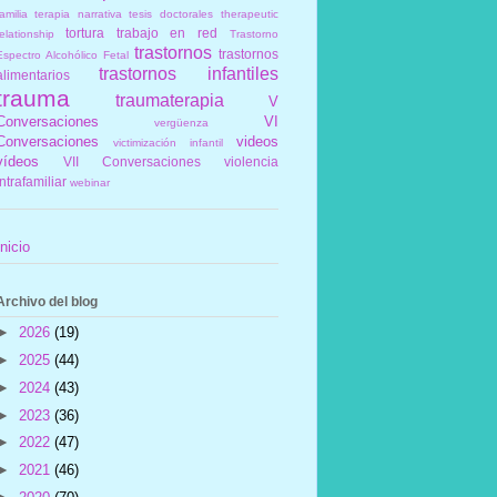
amilia
terapia narrativa
tesis doctorales
therapeutic
tortura
trabajo en red
elationship
Trastorno
trastornos
trastornos
Espectro Alcohólico Fetal
trastornos infantiles
alimentarios
trauma
traumaterapia
V
Conversaciones
VI
vergüenza
Conversaciones
videos
victimización infantil
vídeos
VII Conversaciones
violencia
intrafamiliar
webinar
Inicio
Archivo del blog
►
2026
(19)
►
2025
(44)
►
2024
(43)
►
2023
(36)
►
2022
(47)
►
2021
(46)