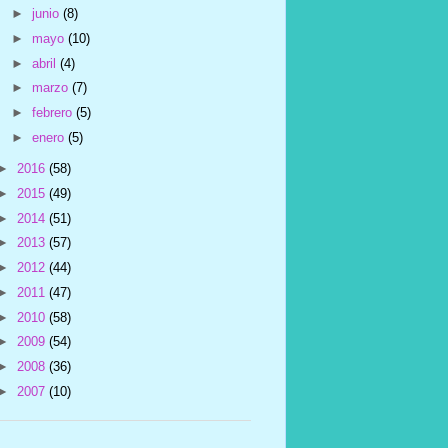
►
junio
(8)
►
mayo
(10)
►
abril
(4)
►
marzo
(7)
►
febrero
(5)
►
enero
(5)
►
2016
(58)
►
2015
(49)
►
2014
(51)
►
2013
(57)
►
2012
(44)
►
2011
(47)
►
2010
(58)
►
2009
(54)
►
2008
(36)
►
2007
(10)