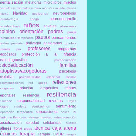
mentalización
miedos
metaforas
microlibros
mindfulness
mindfulness para niños/as
muerte
musica
Navidad
neurobiología
música
negligencia
neurodesarrollo
neurobiología. apego
niños
novelas
neurofeedback
obsesiones
opinión
orientación
padres
pareja
pautas
pensamientos
parentalidad terapéutica
polivagal
postgrados
perdón
perinatal
ppadres
profesores
programas
premios
pro
protección a la infancia
propósitos
psicodiagnóstico
psicoeducación
psicoeducación familias
adoptivas/acogedoras
psicología
evolutiva
psicomotricidad relacional
racismo
reflexiones
recomendaciones
red apega
relatos
relación terapéutica
refugiados
resiliencia
reportajes
resilencia
responsabilidad
revistas
esiliencia.
Reyes
sentimiento
Magos
sandtray
senticuentos
separaciones
separación terapéutica
series TV
síndrome Estocolmo
sistema nervioso
sobreprotección
socialización
soledad
solidaridad
suicidio
técnica caja arena
talleres
TDAH
teatro
técnicas
terapia
Terapia EMDR
terapia