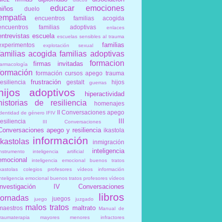
educar
emociones
niños
duelo
empatía
encuentros familias acogida
encuentros familias adoptivas
enlaces
entrevistas
escuela
escuelas sensibles al trauma
familias
experimentos
explotación sexual
familias acogida
familias adoptivas
formacion
firmas invitadas
farmacología
formación
formación cursos apego trauma
frustración
resiliencia
gestalt
hijos
guerras
hijos adoptivos
hiperactividad
historias de resiliencia
homenajes
II Conversaciones apego
identidad de género
IFIV
III
resiliencia
III Conversaciones
Conversaciones apego y resiliencia
ikastola
información
ikastolas
inmigración
inteligencia
instrumento
inteligencia artificial
emocional
inteligencia emocional buenos tratos
ikastolas colegios profesores vídeos información
inteligencia emocional buenos tratos profesores vídeos
investigación
IV Conversaciones
libros
jornadas
juegos
juego
juzgado
malos tratos
maltrato
maestros
Manual de
traumaterapia
mayores
menores infractores