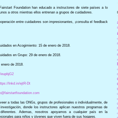
airstart Foundation han educado a instructores de siete países a lo
nos a otros mientras ellos entrenan a grupos de cuidadores.
ooperación entre cuidadores son impresionantes, ¡consulta el feedback
Cuidados en Acogimiento: 15 de enero de 2018.
Cuidados en Grupo: 29 de enero de 2018.
 enero de 2018.
in/eupbjG2
ttps://lnkd.in/ejtR-Dt
fo@fairstartfoundation.com
roveer a todas las ONGs, grupos de profesionales o individualmente, de
nvestigación, donde los instructores aplican nuestros programas de
s diferentes. Ademas, nosotros apoyamos a cualquier país en la
esionales para niños y jóvenes que viven fuera de sus hogares.