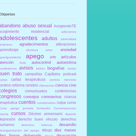
Etiquetas
abandono
abuso sexual
AcogiendoTE
acogimiento residencial
adicciones
adolescentes
adultos
adversidad
agradecimientos
alteraciones
temprana
ansiedad
aprendizaje
alumnos
amor
apego
artículos
arte
apaciguamiento
atención
autocontrol
autoestima
Aute
avisos
biografías
autolesiones
bebés
books
buen trato
campañas
Capítulos podcast
cartas terapéuticas
cartas
centros menores
ciencia
cine
centros reforma
cerebro
ciberacoso
colegios
comunicados
conferencias
congresos
consejos
coronavirus
crianza
cuentos
terapéutica
culpa
curso
cuestionarios
Curso apego jornada formación Conversaciones
cursos
Décimo aniversario
trauma
deporte
depresión
derecho buen vínculo
derechos
desarrollo
humanos
derechos infancia
diez meses
dibujo
desorganización del apego
diez firmas
diplomado
disociación
discos