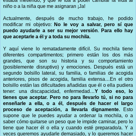
estaba metiendo, y que le iba a poder cambiar la vida al
niño o a la niña que me asignaran ¡Ja!
Actualmente, después de mucho trabajo, he podido
modificar mi objetivo:
No le voy a salvar, pero sí que
puedo ayudarle a ser su mejor versión
.
Para ello hay
que aceptarle a él y a toda su mochila.
Y aquí viene lo rematadamente difícil. Su mochila tiene
diferentes compartimentos; primero están los dos más
grandes, que son su historia y su comportamiento
(posiblemente disruptivo) y emociones. Después está un
segundo bolsillo lateral, su familia, o familias de acogida
anteriores, pisos de acogida, familia extensa…En el otro
bolsillo están las dificultades añadidas que él o ella pudiera
tener: una discapacidad, enfermedad…
Y todo eso, lo
tienes que aceptar. Pero no para llevarlo tú, si no para
enseñarle a ella, o a él, después de hacer el largo
proceso de aceptación, a llevarla dignamente.
Esto
supone que le puedes ayudar a ordenar la mochila, o a
saber cómo quitarse un peso que le impide caminar, pero lo
tiene que hacer él o ella y cuando esté preparado/a. Y a
veces queremos ayudarle demasiado, y lo queremos hacer