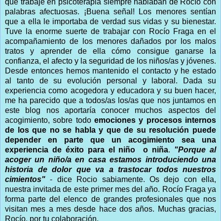
que trabajé en psicoterapia siempre hablaban de Rocío con
palabras afectuosas. ¡Buena señal! Los menores sentían
que a ella le importaba de verdad sus vidas y su bienestar.
Tuve la enorme suerte de trabajar con Rocío Fraga en el
acompañamiento de los menores dañados por los malos
tratos y aprender de ella cómo consigue ganarse la
confianza, el afecto y la seguridad de los niños/as y jóvenes.
Desde entonces hemos mantenido el contacto y he estado
al tanto de su evolución personal y laboral. Dada su
experiencia como acogedora y educadora y su buen hacer,
me ha parecido que a todos/as los/as que nos juntamos en
este blog nos aportaría conocer muchos aspectos del
acogimiento, sobre todo
emociones y procesos internos
de los que no se habla y que de su resolución puede
depender en parte que un acogimiento sea una
experiencia de éxito para el niño o niña
.
"Porque al
acoger un niño/a en casa estamos introduciendo una
historia de dolor que va a trastocar todos nuestros
cimientos"
- dice Rocio sabiamente. Os dejo con ella,
nuestra invitada de este primer mes del año. Rocío Fraga ya
forma parte del elenco de grandes profesionales que nos
visitan mes a mes desde hace dos años. Muchas gracias,
Rocío, por tu colaboración.