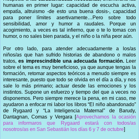
humanas en primer lugar: capacidad de escucha activa,
empatía, altruismo -de esto una buena dosis-, capacidad
para poner límites asertivamente…Pero sobre todo
sensibilidad, amor y humor a raudales. Porque un
acogimiento, a veces es tal infierno, que o te lo tomas con
humor, o no sales bien parada, y el niño o la niña peor aún.
Por otro lado, para atender adecuadamente a los/as
niños/as que han sufrido historias de abandono o malos
tratos,
es imprescindible una adecuada formación.
Leer
sobre el tema es muy beneficioso, ya que aunque tengas la
formación, retomar aspectos teóricos a menudo siempre es
interesante, puesto que todo se olvida en el día a día, y nos
sale lo más primario; actuar desde las emociones y los
instintos. Supone un esfuerzo y tiempo del que a veces no
disponemos. Pero siempre merece la pena, en mi caso, me
ayudaron a enfocar mi labor los libros “El niño abandonado”
de Rygaard y “La Inteligencia Maternal” de Barudy,
Dantagnan, Comas y Vergara [
Aprovechamos la ocasión
para informaros que Rygaard estará con todos/as
nosotros/as en San Sebastián los días 6 y 7 de octubre
]