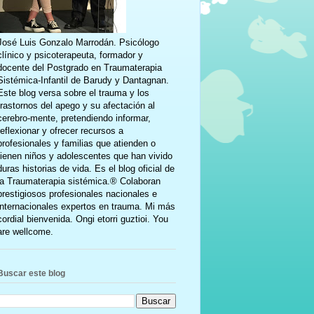
José Luis Gonzalo Marrodán. Psicólogo
clínico y psicoterapeuta, formador y
docente del Postgrado en Traumaterapia
Sistémica-Infantil de Barudy y Dantagnan.
Este blog versa sobre el trauma y los
trastornos del apego y su afectación al
cerebro-mente, pretendiendo informar,
reflexionar y ofrecer recursos a
profesionales y familias que atienden o
tienen niños y adolescentes que han vivido
duras historias de vida. Es el blog oficial de
la Traumaterapia sistémica.® Colaboran
prestigiosos profesionales nacionales e
internacionales expertos en trauma. Mi más
cordial bienvenida. Ongi etorri guztioi. You
are wellcome.
Buscar este blog