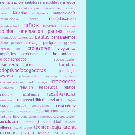
mentalización
miedos
metaforas
microlibros
mindfulness
mindfulness para niños/as
muerte
musica
Navidad
neurobiología
música
negligencia
neurodesarrollo
neurobiología. apego
niños
novelas
neurofeedback
obsesiones
opinión
orientación
padres
pareja
pautas
pensamientos
parentalidad terapéutica
polivagal
postgrados
perdón
perinatal
ppadres
profesores
programas
premios
pro
protección a la infancia
propósitos
psicodiagnóstico
psicoeducación
psicoeducación familias
adoptivas/acogedoras
psicología
evolutiva
psicomotricidad relacional
racismo
reflexiones
recomendaciones
red apega
relatos
relación terapéutica
refugiados
resiliencia
reportajes
resilencia
responsabilidad
revistas
esiliencia.
Reyes
sentimiento
Magos
sandtray
senticuentos
separaciones
separación terapéutica
series TV
síndrome Estocolmo
sistema nervioso
sobreprotección
socialización
soledad
solidaridad
suicidio
técnica caja arena
talleres
TDAH
teatro
técnicas
terapia
Terapia EMDR
terapia