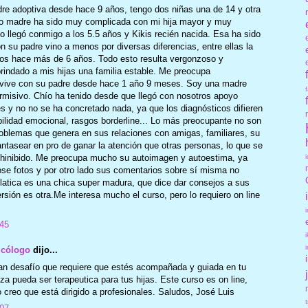
e adoptiva desde hace 9 años, tengo dos niñas una de 14 y otra
mo madre ha sido muy complicada con mi hija mayor y muy
ío llegó conmigo a los 5.5 años y Kikis recién nacida. Esa ha sido
on su padre vino a menos por diversas diferencias, entre ellas la
os hace más de 6 años. Todo esto resulta vergonzoso y
brindado a mis hijas una familia estable. Me preocupa
n vive con su padre desde hace 1 año 9 meses. Soy una madre
rmisivo. Chío ha tenido desde que llegó con nosotros apoyo
es y no no se ha concretado nada, ya que los diagnósticos difieren
bilidad emocional, rasgos borderline... Lo más preocupante no son
problemas que genera en sus relaciones con amigas, familiares, su
ntasear en pro de ganar la atención que otras personas, lo que se
eshinibido. Me preocupa mucho su autoimagen y autoestima, ya
se fotos y por otro lado sus comentarios sobre sí misma no
atica es una chica super madura, que dice dar consejos a sus
rsión es otra.Me interesa mucho el curso, pero lo requiero on line
:45
icólogo
dijo...
ran desafío que requiere que estés acompañada y guiada en tu
za pueda ser terapeutica para tus hijas. Este curso es on line,
creo que está dirigido a profesionales. Saludos, José Luis