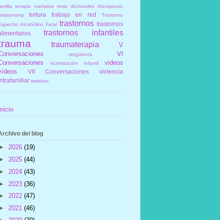
amilia
terapia narrativa
tesis doctorales
therapeutic
tortura
trabajo en red
elationship
Trastorno
trastornos
trastornos
Espectro Alcohólico Fetal
trastornos infantiles
alimentarios
trauma
traumaterapia
V
Conversaciones
VI
vergüenza
Conversaciones
videos
victimización infantil
vídeos
VII Conversaciones
violencia
intrafamiliar
webinar
Inicio
Archivo del blog
►
2026
(19)
►
2025
(44)
►
2024
(43)
►
2023
(36)
►
2022
(47)
►
2021
(46)