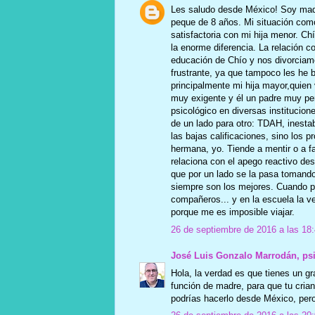
Les saludo desde México! Soy madr
peque de 8 años. Mi situación co
satisfactoria con mi hija menor. Ch
la enorme diferencia. La relación c
educación de Chío y nos divorciam
frustrante, ya que tampoco les he 
principalmente mi hija mayor,quie
muy exigente y él un padre muy pe
psicológico en diversas institucion
de un lado para otro: TDAH, inesta
las bajas calificaciones, sino los 
hermana, yo. Tiende a mentir o a fa
relaciona con el apego reactivo d
que por un lado se la pasa tomando
siempre son los mejores. Cuando pl
compañeros... y en la escuela la ve
porque me es imposible viajar.
26 de septiembre de 2016 a las 18
José Luis Gonzalo Marrodán, ps
Hola, la verdad es que tienes un g
función de madre, para que tu crian
podrías hacerlo desde México, pero 