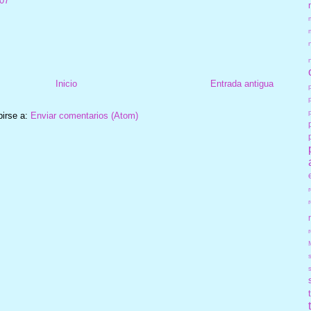
:07
Inicio
Entrada antigua
birse a:
Enviar comentarios (Atom)
r