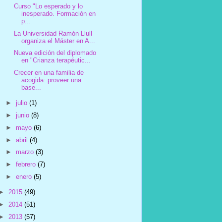
Curso "Lo esperado y lo
inesperado. Formación en
p...
La Universidad Ramón Llull
organiza el Máster en A...
Nueva edición del diplomado
en "Crianza terapéutic...
Crecer en una familia de
acogida: proveer una
base...
►
julio
(1)
►
junio
(8)
►
mayo
(6)
►
abril
(4)
►
marzo
(3)
►
febrero
(7)
►
enero
(5)
►
2015
(49)
►
2014
(51)
►
2013
(57)