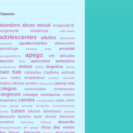
Etiquetas
abandono
abuso sexual
AcogiendoTE
acogimiento residencial
adicciones
adolescentes
adultos
adversidad
agradecimientos
alteraciones
temprana
ansiedad
aprendizaje
alumnos
amor
apego
artículos
arte
apaciguamiento
atención
autocontrol
autoestima
Aute
avisos
biografías
autolesiones
bebés
books
buen trato
campañas
Capítulos podcast
cartas terapéuticas
cartas
centros menores
ciencia
cine
centros reforma
cerebro
ciberacoso
colegios
comunicados
conferencias
congresos
consejos
coronavirus
crianza
cuentos
terapéutica
culpa
curso
cuestionarios
Curso apego jornada formación Conversaciones
cursos
Décimo aniversario
trauma
deporte
depresión
derecho buen vínculo
derechos
desarrollo
humanos
derechos infancia
diez meses
dibujo
desorganización del apego
diez firmas
diplomado
disociación
discos