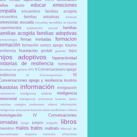
educar
emociones
niños
duelo
empatía
encuentros familias acogida
encuentros familias adoptivas
enlaces
entrevistas
escuela
escuelas sensibles al trauma
familias
experimentos
explotación sexual
familias acogida
familias adoptivas
formacion
firmas invitadas
farmacología
formación
formación cursos apego trauma
frustración
resiliencia
gestalt
hijos
guerras
hijos adoptivos
hiperactividad
historias de resiliencia
homenajes
II Conversaciones apego
identidad de género
IFIV
III
resiliencia
III Conversaciones
Conversaciones apego y resiliencia
ikastola
información
ikastolas
inmigración
inteligencia
instrumento
inteligencia artificial
emocional
inteligencia emocional buenos tratos
ikastolas colegios profesores vídeos información
inteligencia emocional buenos tratos profesores vídeos
investigación
IV Conversaciones
libros
jornadas
juegos
juego
juzgado
malos tratos
maltrato
maestros
Manual de
traumaterapia
mayores
menores infractores