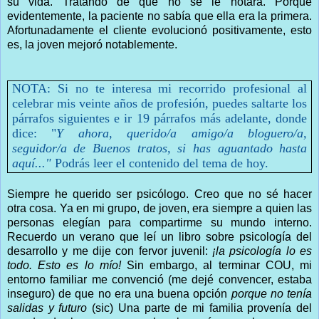
su vida. Tratando de que no se le notara. Porque
evidentemente, la paciente no sabía que ella era la primera.
Afortunadamente el cliente evolucionó positivamente, esto
es, la joven mejoró notablemente.
NOTA: Si no te interesa mi recorrido profesional al
celebrar mis veinte años de profesión, puedes saltarte los
párrafos siguientes e ir 19 párrafos más adelante, donde
dice: "
Y ahora, querido/a amigo/a bloguero/a,
seguidor/a de Buenos tratos, si has aguantado hasta
aquí..."
Podrás leer el contenido del tema de hoy.
Siempre he querido ser psicólogo. Creo que no sé hacer
otra cosa. Ya en mi grupo, de joven, era siempre a quien las
personas elegían para compartirme su mundo interno.
Recuerdo un verano que leí un libro sobre psicología del
desarrollo y me dije con fervor juvenil:
¡la psicología lo es
todo. Esto es lo mío!
Sin embargo, al terminar COU, mi
entorno familiar me convenció (me dejé convencer, estaba
inseguro) de que no era una buena opción
porque no tenía
salidas y futuro
(sic) Una parte de mi familia provenía del