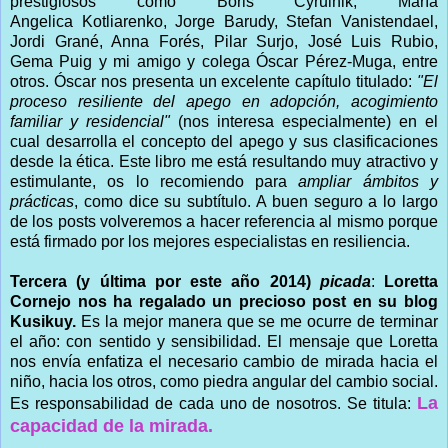
prestigiosos como Boris Cyrulnik, María
Angelica
Kotliarenko, Jorge Barudy, Stefan Vanistendael,
Jordi Grané, Anna Forés, Pilar Surjo, José Luis Rubio,
Gema Puig y mi amigo y colega Óscar Pérez-Muga, entre
otros. Óscar nos presenta un excelente capítulo titulado:
"El
proceso resiliente del apego en adopción, acogimiento
familiar y residencial"
(nos interesa especialmente) en el
cual desarrolla el concepto del apego y sus clasificaciones
desde la ética. Este libro me está resultando muy atractivo y
estimulante, os lo recomiendo para
ampliar ámbitos y
prácticas
, como dice su subtítulo. A buen seguro a lo largo
de los posts volveremos a hacer referencia al mismo porque
está firmado por los mejores especialistas en resiliencia.
Tercera (y última por este año 2014)
picada
:
Loretta
Cornejo nos ha regalado un precioso post en su blog
Kusikuy.
Es la mejor manera que se me ocurre de terminar
el año: con sentido y sensibilidad. El mensaje que Loretta
nos envía enfatiza el necesario cambio de mirada hacia el
niño, hacia los otros, como piedra angular del cambio social.
La
Es responsabilidad de cada uno de nosotros. Se titula:
capacidad de la mirada.