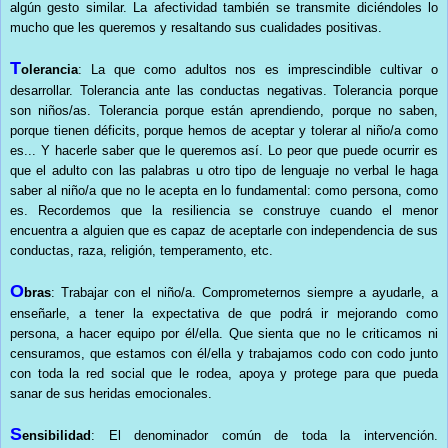
algún gesto similar. La afectividad también se transmite diciéndoles lo
mucho que les queremos y resaltando sus cualidades positivas.
T
olerancia
: La que como adultos nos es imprescindible cultivar o
desarrollar. Tolerancia ante las conductas negativas. Tolerancia porque
son niños/as. Tolerancia porque están aprendiendo, porque no saben,
porque tienen déficits, porque hemos de aceptar y tolerar al niño/a como
es... Y hacerle saber que le queremos así. Lo peor que puede ocurrir es
que el adulto con las palabras u otro tipo de lenguaje no verbal le haga
saber al niño/a que no le acepta en lo fundamental: como persona, como
es. Recordemos que la resiliencia se construye cuando el menor
encuentra a alguien que es capaz de aceptarle con independencia de sus
conductas, raza, religión, temperamento, etc.
O
bras
: Trabajar con el niño/a. Comprometernos siempre a ayudarle, a
enseñarle, a tener la expectativa de que podrá ir mejorando como
persona, a hacer equipo por él/ella. Que sienta que no le criticamos ni
censuramos, que estamos con él/ella y trabajamos codo con codo junto
con toda la red social que le rodea, apoya y protege para que pueda
sanar de sus heridas emocionales.
S
ensibilidad
: El denominador común de toda la intervención.