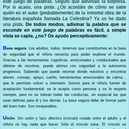
este juego de palabras. Seguro que adivináis la sorpresa.
Por si acaso, una pista: ¿Os acordáis de cómo se sabe
quién es el autor (probablemente) de la inmortal obra de la
literatura española llamada
La Celestina
? Ya os he dado
una pista.
De todos modos, adivinar la
palabra que se
esconde en este juego de palabras
es fácil, a simple
vista se capta, ¿no? Os ayudo perceptivamente:
B
ase segura
: Los adultos, todos, tenemos que constituirnos en la base
de seguridad que el niño/a necesita para poder explorar el mundo.
Gracias a las herramientas cognitivas, emocionales y conductuales que
obtiene de nosotros, puede abrirse con seguridad a la autonomía
progresiva. Sabiendo que puede retornar donde nosotros y encontrar
aliento, consejo, apoyo, cariño, herramientas emocionales de calma…
que le permitan volver a intentarlo. Somos para el niño/a fuente de
aceptación fundamental: se le acepta como persona y se le respeta
siempre, pero no se toleran todas las conductas, en especial las que
sean dañinas para él y los demás. La base segura debe de formar parte
del buen trato. Son inseparables.
U
nión
: Sin unión y lazo afectivo (vínculo) creado entre el adulto y el
niño/a no hay nada que hacer. Sólo el vínculo sana. El vínculo se