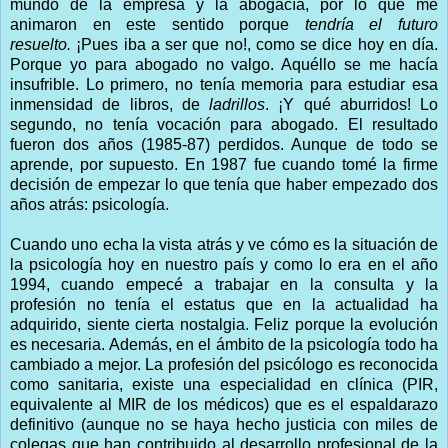
mundo de la empresa y la abogacía, por lo que me
animaron en este sentido porque
tendría el futuro
resuelto.
¡Pues iba a ser que no!, como se dice hoy en día.
Porque yo para abogado no valgo. Aquéllo se me hacía
insufrible. Lo primero, no tenía memoria para estudiar esa
inmensidad de libros, de
ladrillos
. ¡Y qué aburridos! Lo
segundo, no tenía vocación para abogado. El resultado
fueron dos años (1985-87) perdidos. Aunque de todo se
aprende, por supuesto. En 1987 fue cuando tomé la firme
decisión de empezar lo que tenía que haber empezado dos
años atrás: psicología.
Cuando uno echa la vista atrás y ve cómo es la situación de
la psicología hoy en nuestro país y como lo era en el año
1994, cuando empecé a trabajar en la consulta y la
profesión no tenía el estatus que en la actualidad ha
adquirido, siente cierta nostalgia. Feliz porque la evolución
es necesaria. Además, en el ámbito de la psicología todo ha
cambiado a mejor. La profesión del psicólogo es reconocida
como sanitaria, existe una especialidad en clínica (PIR,
equivalente al MIR de los médicos) que es el espaldarazo
definitivo (aunque no se haya hecho justicia con miles de
colegas que han contribuido al desarrollo profesional de la