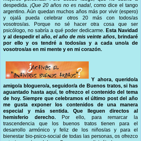
despedida.
¡Que 20 años no es nada!
, como dice el tango
argentino. Aún quedan muchos años más por vivir (espero)
y ojalá pueda celebrar otros 20 más con todos/as
vosotros/as. Porque no sé hacer otra cosa que ser
psicólogo, no sabría a qué poder dedicarme.
Esta Navidad
y al despedir el año,
el año de mis veinte años
, brindaré
por ello y os tendré a todos/as y a cada uno/a de
vosotros/as en mi mente y en mi corazón.
Y ahora, querido/a
amigo/a bloguero/a, seguidor/a de Buenos tratos, si has
aguantado hasta aquí, te ofrezco el contenido del tema
de hoy. Siempre que celebramos el último post del año
me gusta exponer los contenidos de una manera
especial y más sentida. Que lleguen directos al
hemisferio derecho.
Por ello, para remarcar la
trascendencia que los buenos tratos tienen para el
desarrollo armónico y feliz de los niños/as y para el
bienestar bio-psico-social de todas las personas, os ofrezco