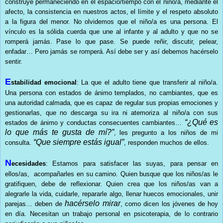
construye permaneciendo en el espacio/tiempo con el niño/a, mediante el
afecto, la consistencia en nuestros actos, el límite y el respeto absoluto
a la figura del menor. No olvidemos que el niño/a es una persona. El
vínculo es la sólida cuerda que une al infante y al adulto y que no se
romperá jamás. Pase lo que pase. Se puede reñir, discutir, pelear,
enfadar… Pero jamás se romperá. Así debe ser y así debemos hacérselo
sentir.
E
stabilidad emocional
: La que el adulto tiene que transferir al niño/a.
Una persona con estados de ánimo templados, no cambiantes, que es
una autoridad calmada, que es capaz de regular sus propias emociones y
gestionarlas, que no descarga su ira ni atemoriza al niño/a con sus
“¿Qué es
estados de ánimo y conductas consecuentes cambiantes…
lo que más te gusta de mí?”
, les pregunto a los niños de mi
“Que siempre estás igual”
consulta.
, responden muchos de ellos.
N
ecesidades
: Estamos para satisfacer las suyas, para pensar en
ellos/as, acompañarles en su camino. Quien busque que los niños/as le
gratifiquen, debe de reflexionar. Quien crea que los niños/as van a
alegrarle la vida, cuidarle, repararle algo, llenar huecos emocionales, unir
hacérselo mirar
parejas… deben de
, como dicen los jóvenes de hoy
en día. Necesitan un trabajo personal en psicoterapia, de lo contrario