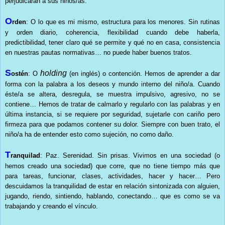
perjudicarán a sus niños/as.
O
rden
: O lo que es mi mismo, estructura para los menores. Sin rutinas
y orden diario, coherencia, flexibilidad cuando debe haberla,
predictibilidad, tener claro qué se permite y qué no en casa, consistencia
en nuestras pautas normativas… no puede haber buenos tratos.
S
holding
ostén
: O
(en inglés) o contención. Hemos de aprender a dar
forma con la palabra a los deseos y mundo interno del niño/a. Cuando
éste/a se altera, desregula, se muestra impulsivo, agresivo, no se
contiene… Hemos de tratar de calmarlo y regularlo con las palabras y en
última instancia, si se requiere por seguridad, sujetarle con cariño pero
firmeza para que podamos contener su dolor. Siempre con buen trato, el
niño/a ha de entender esto como sujeción, no como daño.
T
ranquilad
: Paz. Serenidad. Sin prisas. Vivimos en una sociedad (o
hemos creado una sociedad) que corre, que no tiene tiempo más que
para tareas, funcionar, clases, actividades, hacer y hacer… Pero
descuidamos la tranquilidad de estar en relación sintonizada con alguien,
jugando, riendo, sintiendo, hablando, conectando… que es como se va
trabajando y creando el vínculo.