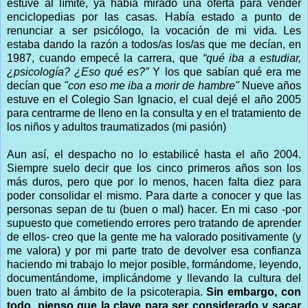
estuve al límite, ya había mirado una oferta para vender
enciclopedias por las casas. Había estado a punto de
renunciar a ser psicólogo, la vocación de mi vida. Les
estaba dando la razón a todos/as los/as que me decían, en
1987, cuando empecé la carrera, que
“qué iba a estudiar,
¿psicología? ¿Eso qué es?”
Y los que sabían qué era me
decían que
"con eso me iba a morir de hambre"
Nueve años
estuve en el Colegio San Ignacio, el cual dejé el año 2005
para centrarme de lleno en la consulta y en el tratamiento de
los niños y adultos traumatizados (mi pasión)
Aun así, el despacho no lo estabilicé hasta el año 2004.
Siempre suelo decir que los cinco primeros años son los
más duros, pero que por lo menos, hacen falta diez para
poder consolidar el mismo. Para darte a conocer y que las
personas sepan de tu (buen o mal) hacer. En mi caso -por
supuesto que cometiendo errores pero tratando de aprender
de ellos- creo que la gente me ha valorado positivamente (y
me valora) y por mi parte trato de devolver esa confianza
haciendo mi trabajo lo mejor posible, formándome, leyendo,
documentándome, implicándome y llevando la cultura del
buen trato al ámbito de la psicoterapia.
Sin embargo, con
todo, pienso que la clave para ser considerado y sacar