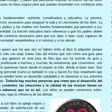
f
tituyes en base segura para que puedan emprender con confianza esta
r
es fundamentales: nutriente, socializadora y educativa. La primera,
ectos necesarios para asegurar la vida y el crecimiento de los hijos. La
los padres y las madres son fuentes fundamentales que permiten a sus
dentidad. La función educativa hace referencia a que los padres deben
 de conducta necesarios para que sus hijos e hijas sean capaces de
 la sociedad, respetándose a sí mismos y a los demás.
quiero que los que aún no habéis leído el libro lo adquiráis porque
an sólo con unas líneas más del mismo que son como una guía para
o que aparece en esta joya de libro que nos ha servido de guía y
y profesional a muchos y muchas de nosotros/as que convivimos, nos
lo queremos hacer desde el respeto al niño, desde el buen trato. Son
ng
personal (como yo también lo voy a hacer) Es muy importante que
o pueden tener un desarrollo saludable y un bienestar si sus entornos
ato.
Todavía hay muchas personas que creen que el desarrollo del
 contextos, las relaciones y la calidad de las mismas tienen un
do sabemos que no es así.
Los niños no pueden construirse solos.
o, bajo la influencia de los demás:
a sus hijos un apego seguro y
andas de satisfacción de sus