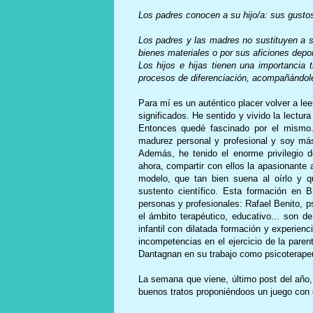
Los padres conocen a su hijo/a: sus gusto
Los padres y las madres no sustituyen a sus
bienes materiales o por sus aficiones depor
Los hijos e hijas tienen una importancia
procesos de diferenciación, acompañándol
Para mí es un auténtico placer volver a le
significados. He sentido y vivido la lectur
Entonces quedé fascinado por el mismo
madurez personal y profesional y soy má
Además, he tenido el enorme privilegio 
ahora, compartir con ellos la apasionante
modelo, que tan bien suena al oírlo y 
sustento científico. Esta formación en 
personas y profesionales: Rafael Benito, p
el ámbito terapéutico, educativo... son d
infantil con dilatada formación y experien
incompetencias en el ejercicio de la pare
Dantagnan en su trabajo como psicoterapeuta
La semana que viene, último post del año,
buenos tratos proponiéndoos un juego con 