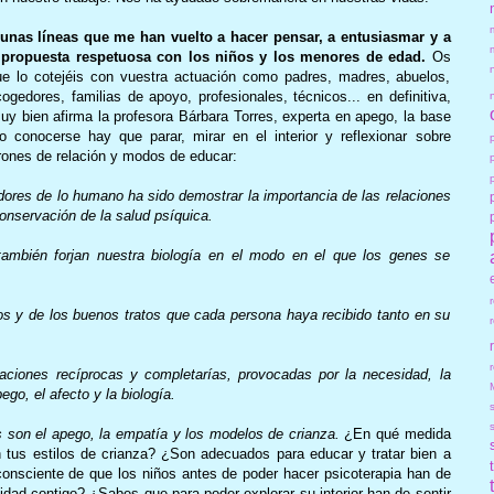
gunas líneas que me han vuelto a hacer pensar, a entusiasmar y a
 propuesta respetuosa con los niños y los menores de edad.
Os
ue lo cotejéis con vuestra actuación como padres, madres, abuelos,
cogedores, familias de apoyo, profesionales, técnicos... en definitiva,
 bien afirma la profesora Bárbara Torres, experta en apego, la base
 conocerse hay que parar, mirar en el interior y reflexionar sobre
rones de relación y modos de educar:
dores de lo humano ha sido demostrar la importancia de las relaciones
onservación de la salud psíquica.
 también forjan nuestra biología en el modo en el que los genes se
dos y de los buenos tratos que cada persona haya recibido tanto en su
r
aciones recíprocas y completarías, provocadas por la necesidad, la
go, el afecto y la biología.
 son el apego, la empatía y los modelos de crianza.
¿En qué medida
tus estilos de crianza? ¿Son adecuados para educar y tratar bien a
consciente de que los niños antes de poder hacer psicoterapia han de
idad contigo? ¿Sabes que para poder explorar su interior han de sentir