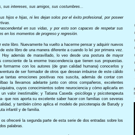
s, sus intereses, sus amigos, sus costumbres...
 hijos e hijas, ni les dejan solos por el éxito profesional, por poseer
tivas.
 trascendental en sus vidas, y por esto son capaces de respetar sus
es en los momentos de progreso y regresión.
er este libro. Nuevamente ha vuelto a hacerme pensar y adquirir nuevos
a de este libro de una manera diferente a cuando lo leí por primera vez.
. Hoy además de maravillado, lo veo desde una postura de mayor
s consciente de la enorme trascendencia que tienen sus propuestas.
de formarme con los autores (de gran calidad humana) conocerlos y
 aventura de ser formador de otros que desean imbuirse de este cálido
que tantas emociones positivas nos suscita, además de contar con
Bilbao la llevamos adelante junto con otros compañeros, excelentes
siquiatra, cuyos conocimientos sobre neurociencia y cómo aplicarla en
e un valor inestimable; y Tatiana Caseda -psicóloga y psicoterapeuta
cia- que nos aporta su excelente saber hacer con familias con severas
ntalidad, y también cómo aplica el modelo de psicoterapia de Barudy y
 infantil y de familia.
 os ofreceré la segunda parte de esta serie de dos entradas sobre los
dos palabras.