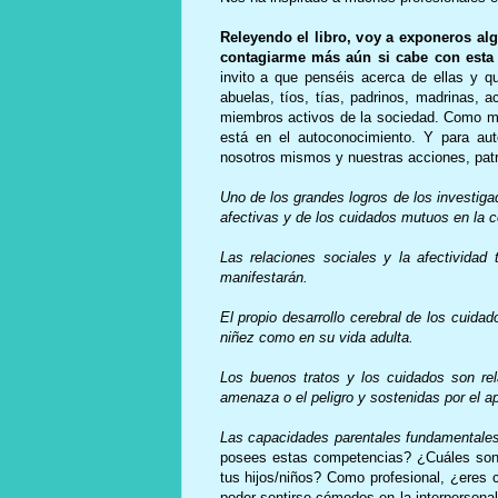
Releyendo el libro, voy a exponeros al
contagiarme más aún si cabe con esta
invito a que penséis acerca de ellas y q
abuelas, tíos, tías, padrinos, madrinas, a
miembros activos de la sociedad. Como muy
está en el autoconocimiento. Y para auto
nosotros mismos y nuestras acciones, pat
Uno de los grandes logros de los investiga
afectivas y de los cuidados mutuos en la c
Las relaciones sociales y la afectividad
manifestarán.
El propio desarrollo cerebral de los cuida
niñez como en su vida adulta.
Los buenos tratos y los cuidados son rel
amenaza o el peligro y sostenidas por el ape
Las capacidades parentales fundamentales
posees estas competencias? ¿Cuáles son 
tus hijos/niños? Como profesional, ¿eres 
poder sentirse cómodos en la interpersonal