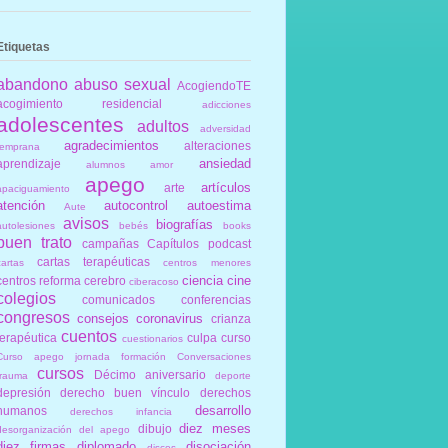
Etiquetas
abandono
abuso sexual
AcogiendoTE
acogimiento residencial
adicciones
adolescentes
adultos
adversidad
agradecimientos
alteraciones
temprana
ansiedad
aprendizaje
alumnos
amor
apego
artículos
arte
apaciguamiento
atención
autocontrol
autoestima
Aute
avisos
biografías
autolesiones
bebés
books
buen trato
campañas
Capítulos podcast
cartas terapéuticas
cartas
centros menores
ciencia
cine
centros reforma
cerebro
ciberacoso
colegios
comunicados
conferencias
congresos
consejos
coronavirus
crianza
cuentos
terapéutica
culpa
curso
cuestionarios
Curso apego jornada formación Conversaciones
cursos
Décimo aniversario
trauma
deporte
depresión
derecho buen vínculo
derechos
desarrollo
humanos
derechos infancia
diez meses
dibujo
desorganización del apego
diez firmas
diplomado
disociación
discos