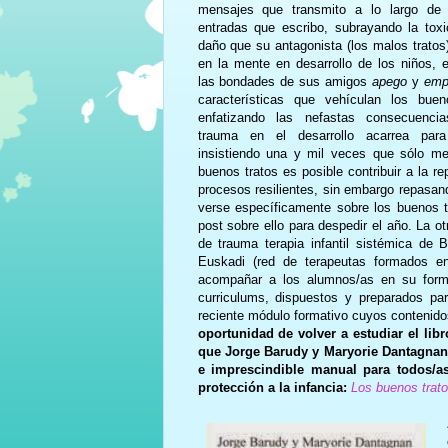
mensajes que transmito a lo largo de 
entradas que escribo, subrayando la toxi
daño que su antagonista (los malos tratos
en la mente en desarrollo de los niños, 
las bondades de sus amigos
apego
y
emp
características que vehículan los buen
enfatizando las nefastas consecuenci
trauma en el desarrollo acarrea para
insistiendo una y mil veces que sólo me
buenos tratos es posible contribuir a la r
procesos resilientes, sin embargo repasan
verse específicamente sobre los buenos t
post sobre ello para despedir el año. La o
de trauma terapia infantil sistémica d
Euskadi (red de terapeutas formados en
acompañar a los alumnos/as en su formac
curriculums, dispuestos y preparados pa
reciente módulo formativo cuyos contenidos
oportunidad de volver a estudiar el lib
que Jorge Barudy y Maryorie Dantagnan e
e imprescindible manual para todos/as
protección a la infancia:
Los buenos tratos