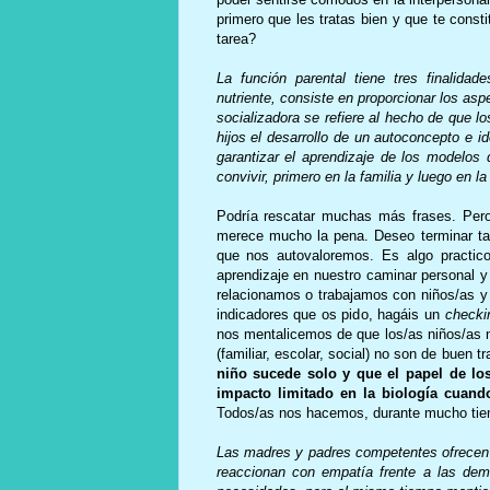
primero que les tratas bien y que te cons
tarea?
La función parental tiene tres finalidad
nutriente, consiste en proporcionar los asp
socializadora se refiere al hecho de que 
hijos el desarrollo de un autoconcepto e i
garantizar el aprendizaje de los modelos
convivir, primero en la familia y luego en
Podría rescatar muchas más frases. Pero 
merece mucho la pena. Deseo terminar t
que nos autovaloremos. Es algo practic
aprendizaje en nuestro caminar personal 
relacionamos o trabajamos con niños/as y 
indicadores que os pido, hagáis un
checki
nos mentalicemos de que los/as niños/as n
(familiar, escolar, social) no son de buen tr
niño sucede solo y que el papel de los
impacto limitado en la biología cuan
Todos/as nos hacemos, durante mucho tiemp
Las madres y padres competentes ofrecen 
reaccionan con empatía frente a las dem