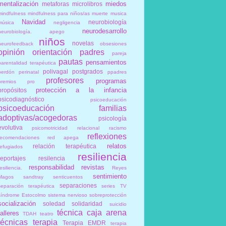
mentalización
miedos
metaforas
microlibros
mindfulness
mindfulness para niños/as
muerte
musica
Navidad
neurobiología
música
negligencia
neurodesarrollo
neurobiología. apego
niños
novelas
neurofeedback
obsesiones
opinión
orientación
padres
pareja
pautas
pensamientos
parentalidad terapéutica
polivagal
postgrados
perdón
perinatal
ppadres
profesores
programas
premios
pro
protección a la infancia
propósitos
psicodiagnóstico
psicoeducación
psicoeducación familias
adoptivas/acogedoras
psicología
evolutiva
psicomotricidad relacional
racismo
reflexiones
recomendaciones
red apega
relatos
relación terapéutica
refugiados
resiliencia
reportajes
resilencia
responsabilidad
revistas
esiliencia.
Reyes
sentimiento
Magos
sandtray
senticuentos
separaciones
separación terapéutica
series TV
síndrome Estocolmo
sistema nervioso
sobreprotección
socialización
soledad
solidaridad
suicidio
técnica caja arena
talleres
TDAH
teatro
técnicas
terapia
Terapia EMDR
terapia