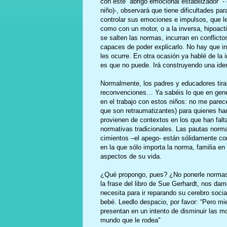
con este “abrigo emocional estabilizador” -
niño)-, observará que tiene dificultades par
controlar sus emociones e impulsos, que le
como con un motor, o a la inversa, hipoact
se salten las normas, incurran en conflict
capaces de poder explicarlo. No hay que in
les ocurre. En otra ocasión ya hablé de la
es que no puede. Irá construyendo una iden
Normalmente, los padres y educadores tiran
reconvenciones… Ya sabéis lo que en gener
en el trabajo con estos niños: no me pare
que son retraumatizantes) para quienes ha
provienen de contextos en los que han falt
normativas tradicionales. Las pautas norma
cimientos –el apego- están sólidamente cons
en la que sólo importa la norma, familia e
aspectos de su vida.
¿Qué propongo, pues? ¿No ponerle normas,
la frase del libro de Sue Gerhardt, nos da
necesita para ir reparando su cerebro soci
bebé. Leedlo despacio, por favor: “Pero mi
presentan en un intento de disminuir las mo
mundo que le rodea"