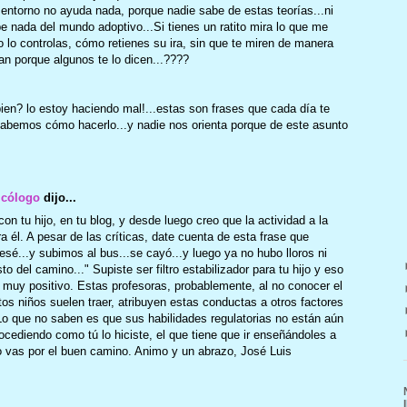
 entorno no ayuda nada, porque nadie sabe de estas teorías...ni
be nada del mundo adoptivo...Si tienes un ratito mira lo que me
o lo controlas, cómo retienes su ira, sin que te miren de manera
san porque algunos te lo dicen...????
ien? lo estoy haciendo mal!...estas son frases que cada día te
sabemos cómo hacerlo...y nadie nos orienta porque de este asunto
icólogo
dijo...
con tu hijo, en tu blog, y desde luego creo que la actividad a la
a él. A pesar de las críticas, date cuenta de esta frase que
besé...y subimos al bus...se cayó...y luego ya no hubo lloros ni
o del camino..." Supiste ser filtro estabilizador para tu hijo y eso
r muy positivo. Estas profesoras, probablemente, al no conocer el
os niños suelen traer, atribuyen estas conductas a otros factores
)Lo que no saben es que sus habilidades regulatorias no están aún
rocediendo como tú lo hiciste, el que tiene que ir enseñándoles a
eo vas por el buen camino. Animo y un abrazo, José Luis