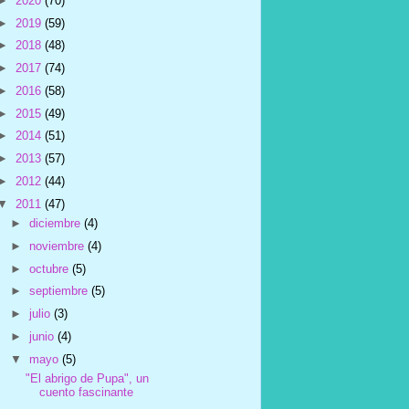
►
2020
(70)
►
2019
(59)
►
2018
(48)
►
2017
(74)
►
2016
(58)
►
2015
(49)
►
2014
(51)
►
2013
(57)
►
2012
(44)
▼
2011
(47)
►
diciembre
(4)
►
noviembre
(4)
►
octubre
(5)
►
septiembre
(5)
►
julio
(3)
►
junio
(4)
▼
mayo
(5)
"El abrigo de Pupa", un
cuento fascinante