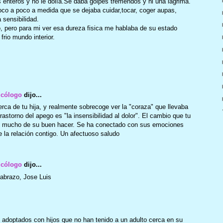
enteros y no le dolía.Se daba golpes tremendos y ni una lágrima.
Poco a poco a medida que se dejaba cuidar,tocar, coger aupas,
a sensibilidad.
 pero para mi ver esa dureza fisica me hablaba de su estado
rio mundo interior.
icólogo
dijo...
erca de tu hija, y realmente sobrecoge ver la "coraza" que llevaba
rastorno del apego es "la insensibilidad al dolor". El cambio que tu
ce mucho de su buen hacer. Se ha conectado con sus emociones
 la relación contigo. Un afectuoso saludo
icólogo
dijo...
 abrazo, Jose Luis
s adoptados con hijos que no han tenido a un adulto cerca en su