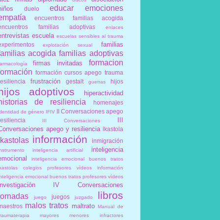
educar
emociones
niños
duelo
empatía
encuentros familias acogida
encuentros familias adoptivas
enlaces
entrevistas
escuela
escuelas sensibles al trauma
familias
experimentos
explotación sexual
familias acogida
familias adoptivas
formacion
firmas invitadas
farmacología
formación
formación cursos apego trauma
frustración
resiliencia
gestalt
hijos
guerras
hijos adoptivos
hiperactividad
historias de resiliencia
homenajes
II Conversaciones apego
identidad de género
IFIV
III
resiliencia
III Conversaciones
Conversaciones apego y resiliencia
ikastola
información
ikastolas
inmigración
inteligencia
instrumento
inteligencia artificial
emocional
inteligencia emocional buenos tratos
ikastolas colegios profesores vídeos información
inteligencia emocional buenos tratos profesores vídeos
investigación
IV Conversaciones
libros
jornadas
juegos
juego
juzgado
malos tratos
maltrato
maestros
Manual de
traumaterapia
mayores
menores infractores