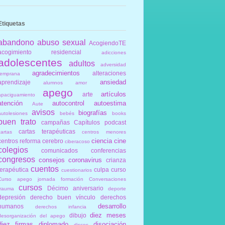
Etiquetas
abandono
abuso sexual
AcogiendoTE
acogimiento residencial
adicciones
adolescentes
adultos
adversidad
agradecimientos
alteraciones
temprana
ansiedad
aprendizaje
alumnos
amor
apego
artículos
arte
apaciguamiento
atención
autocontrol
autoestima
Aute
avisos
biografías
autolesiones
bebés
books
buen trato
campañas
Capítulos podcast
cartas terapéuticas
cartas
centros menores
ciencia
cine
centros reforma
cerebro
ciberacoso
colegios
comunicados
conferencias
congresos
consejos
coronavirus
crianza
cuentos
terapéutica
culpa
curso
cuestionarios
Curso apego jornada formación Conversaciones
cursos
Décimo aniversario
trauma
deporte
depresión
derecho buen vínculo
derechos
desarrollo
humanos
derechos infancia
diez meses
dibujo
desorganización del apego
diez firmas
diplomado
disociación
discos