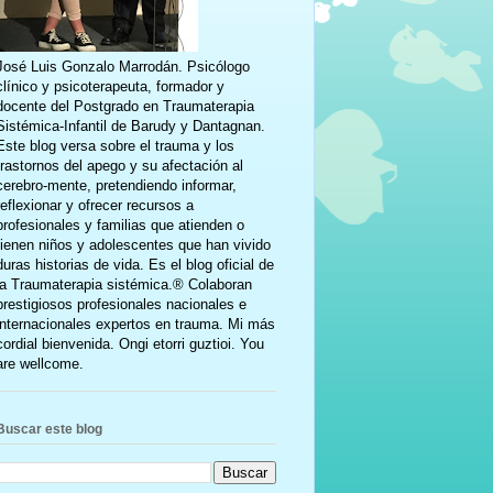
José Luis Gonzalo Marrodán. Psicólogo
clínico y psicoterapeuta, formador y
docente del Postgrado en Traumaterapia
Sistémica-Infantil de Barudy y Dantagnan.
Este blog versa sobre el trauma y los
trastornos del apego y su afectación al
cerebro-mente, pretendiendo informar,
reflexionar y ofrecer recursos a
profesionales y familias que atienden o
tienen niños y adolescentes que han vivido
duras historias de vida. Es el blog oficial de
la Traumaterapia sistémica.® Colaboran
prestigiosos profesionales nacionales e
internacionales expertos en trauma. Mi más
cordial bienvenida. Ongi etorri guztioi. You
are wellcome.
Buscar este blog