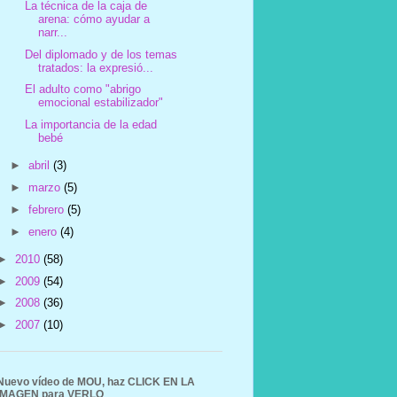
La técnica de la caja de
arena: cómo ayudar a
narr...
Del diplomado y de los temas
tratados: la expresió...
El adulto como "abrigo
emocional estabilizador"
La importancia de la edad
bebé
►
abril
(3)
►
marzo
(5)
►
febrero
(5)
►
enero
(4)
►
2010
(58)
►
2009
(54)
►
2008
(36)
►
2007
(10)
Nuevo vídeo de MOU, haz CLICK EN LA
IMAGEN para VERLO