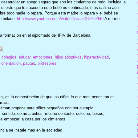
desarrollar un apego seguro que son los cimientos de todo, incluida la
 si esto que le sucede a este bebé es continuado, más dañino aún
bre todo nadie lo repara. Porque esta madre lo repara y el bebé se
te enlace:
http://www.youtube.com/watch?v=apzXGEbZht0
A mí me
 formación en el diplomado del IFIV de Barcelona.
,
colegios
,
educar
,
emociones
,
hijos adoptivos
,
hiperactividad
,
,
orientación
,
pautas
,
profesores
es, es la demostración de que los niños lo que mas necesitan es
 mas.
r
utman propone para niños pequeños con por ejemplo
jor sentido, como a bebés: mucho contacto, colecho, besos,
es empezar la casa por los cimientos
ncia se instale mas en la sociedad