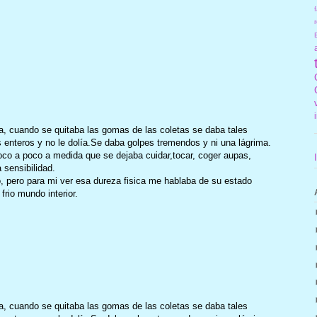
f
r
da, cuando se quitaba las gomas de las coletas se daba tales
enteros y no le dolía.Se daba golpes tremendos y ni una lágrima.
Poco a poco a medida que se dejaba cuidar,tocar, coger aupas,
a sensibilidad.
 pero para mi ver esa dureza fisica me hablaba de su estado
rio mundo interior.
da, cuando se quitaba las gomas de las coletas se daba tales