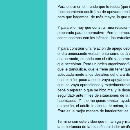
Para entrar en el mundo que le rodea (que 
funcionamiento adulto) ha de apoyarse en l
para que hagamos, de más mayor, lo que no
Y para ello, hay que construir una relación
preparado para lo normativo. Pero si empe
obsesionamos con los hábitos, los estudio
Y para construir una relación de apego deb
el día anunciando verbalmente cómo está o
encontrando, estando con el niño y acompa
que necesitan. Pero un orden organizado-fle
que le tranquilice, que le frene sin tener 
adecuadamente a los desafíos del día a día
cual el niño, poco a poco, vaya apoyándose
que las vaya aprendiendo y experimentando
bebé o reparar lo que se hizo mal y le des
seguridad- ante miles de situaciones de la 
habilidades. Y –no me quiero olvidar- ayud
su acción, el adulto le alienta, le anima, l
Esta es la mejor manera de interiorizar las
Termino con este vídeo que mi amiga y mae
la importancia de la relación cuidador-a/ni