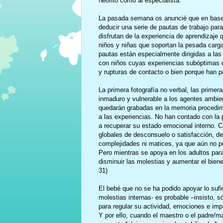
neófito como al especialista.
La pasada semana os anuncié que en base 
deducir una serie de pautas de trabajo par
disfrutan de la experiencia de aprendizaje
niños y niñas que soportan la pesada carga
pautas están especialmente dirigidas a las
con niños cuyas experiencias subóptimas de
y rupturas de contacto o bien porque han 
La primera fotografía no verbal, las primer
inmaduro y vulnerable a los agentes ambie
quedarán grabadas en la memoria procedime
a las experiencias. No han contado con la p
a recuperar su estado emocional interno. C
globales de desconsuelo o satisfacción, de
complejidades ni matices, ya que aún no p
Pero mientras se apoya en los adultos para
disminuir las molestias y aumentar el bien
31)
El bebé que no se ha podido apoyar lo sufi
molestias internas- es probable –insisto, s
para regular su actividad, emociones e im
Y por ello, cuando el maestro o el padre/m