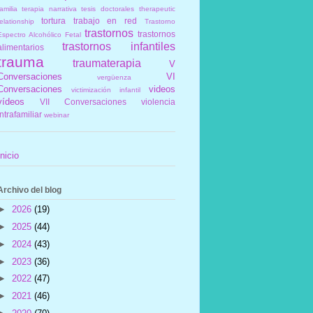
amilia
terapia narrativa
tesis doctorales
therapeutic
tortura
trabajo en red
elationship
Trastorno
trastornos
trastornos
Espectro Alcohólico Fetal
trastornos infantiles
alimentarios
trauma
traumaterapia
V
Conversaciones
VI
vergüenza
Conversaciones
videos
victimización infantil
vídeos
VII Conversaciones
violencia
intrafamiliar
webinar
Inicio
Archivo del blog
►
2026
(19)
►
2025
(44)
►
2024
(43)
►
2023
(36)
►
2022
(47)
►
2021
(46)