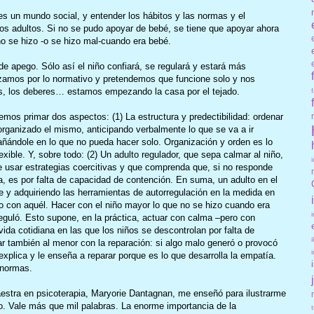
es un mundo social, y entender los hábitos y las normas y el
os adultos. Si no se pudo apoyar de bebé, se tiene que apoyar ahora
 se hizo -o se hizo mal-cuando era bebé.
 de apego. Sólo así el niño confiará, se regulará y estará más
zamos por lo normativo y pretendemos que funcione solo y nos
s, los deberes… estamos empezando la casa por el tejado.
emos primar dos aspectos: (1) La estructura y predectibilidad: ordenar
rganizado el mismo, anticipando verbalmente lo que se va a ir
ñándole en lo que no pueda hacer solo. Organización y orden es lo
xible. Y, sobre todo: (2) Un adulto regulador, que sepa calmar al niño,
que usar estrategias coercitivas y que comprenda que, si no responde
, es por falta de capacidad de contención. En suma, un adulto en el
 y adquiriendo las herramientas de autorregulación en la medida en
 con aquél. Hacer con el niño mayor lo que no se hizo cuando era
reguló. Esto supone, en la práctica, actuar con calma –pero con
vida cotidiana en las que los niños se descontrolan por falta de
ar también al menor con la reparación: si algo malo generó o provocó
e explica y le enseña a reparar porque es lo que desarrolla la empatía.
 normas.
stra en psicoterapia, Maryorie Dantagnan, me enseñó para ilustrarme
ño. Vale más que mil palabras. La enorme importancia de la