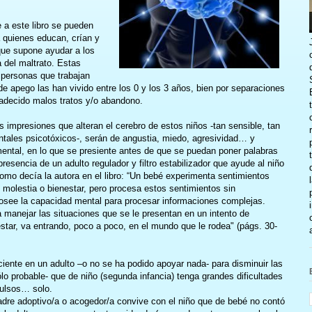
a este libro se pueden
a quienes educan, crían y
 que supone ayudar a los
 del maltrato. Estas
 personas que trabajan
 apego las han vivido entre los 0 y los 3 años, bien por separaciones
padecido malos tratos y/o abandono.
as impresiones que alteran el cerebro de estos niños -tan sensible, tan
ntales psicotóxicos-, serán de angustia, miedo, agresividad… y
ntal, en lo que se presiente antes de que se puedan poner palabras
resencia de un adulto regulador y filtro estabilizador que ayude al niño
omo decía la autora en el libro: “Un bebé experimenta sentimientos
 molestia o bienestar, pero procesa estos sentimientos sin
osee la capacidad mental para procesar informaciones complejas.
 manejar las situaciones que se le presentan en un intento de
estar, va entrando, poco a poco, en el mundo que le rodea" (págs. 30-
ciente en un adulto –o no se ha podido apoyar nada- para disminuir las
ólo probable- que de niño (segunda infancia) tenga grandes dificultades
pulsos… solo.
adre adoptivo/a o acogedor/a convive con el niño que de bebé no contó