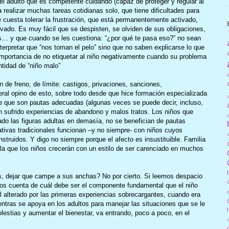
 el adulto que es competente cuidando (capaz de proteger y regular al
a realizar muchas tareas cotidianas solo, que tiene dificultades para
 cuesta tolerar la frustración, que está permanentemente activado,
ivado. Es muy fácil que se despisten, se olviden de sus obligaciones,
os… y que cuando se les cuestiona: “¿por qué te pasa eso?” no sean
terpretar que “nos toman el pelo” sino que no saben explicarse lo que
 importancia de no etiquetar al niño negativamente cuando su problema
tidad de “niño malo”
 de freno, de límite: castigos, privaciones, sanciones,
al opino de esto, sobre todo desde que hice formación especializada
ce que son pautas adecuadas (algunas veces se puede decir, incluso,
n sufrido experiencias de abandono y malos tratos. Los niños que
ado las figuras adultas en demasía, no se benefician de pautas
tivas tradicionales funcionan –y no siempre- con niños cuyos
truidos. Y digo no siempre porque el afecto es insustituible. Familia
n la que los niños crecerán con un estilo de ser carenciado en muchos
 dejar que campe a sus anchas? No por cierto. Si leemos despacio
mos cuenta de cuál debe ser el componente fundamental que el niño
al alterado por las primeras experiencias sobrecargantes, cuando era
entras se apoya en los adultos para manejar las situaciones que se le
lestias y aumentar el bienestar, va entrando, poco a poco, en el