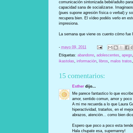
comunicación sintonizada bebé/adulto para 
capacidad sana de socializarse. Imaginaos
(pues supone agresión física o verbal) y so
recupera bien. El vídeo podéis verlo en es
impresiona.
La semana que viene os cuento cómo fue la
-
mayo 09, 2011
Etiquetas:
abandono
,
adolescentes
,
apego
ikastolas
,
información
,
libros
,
malos tratos
15 comentarios:
Esther
dijo...
Me parece fantastico lo que escrib
amor, sentido comun, amor y poco
A mi me recuerda a lo que Laura G
hiperactividad, tratarlos, en el me
abrazos, atención... como bien dic
Espero que poco a poco esta tende
Hala chupate esa, supernanny!