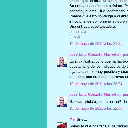
tirones que se arrancaba mechones 
Su umbral del dolor era altísimo. 
acariciar, querer... fue recobrando l
Parece que esto no venga a cuento,
emocional de cómo sería su duro y f
Una entrada esperanzadora.
un abrazo
Itsaso
10 de mayo de 2011 a las 21:55
José Luis Gonzalo Marrodán, ps
Es muy ilustrativo lo que narras ac
puesta. Uno de los indicadores de t
hija ha dado es muy positivo y di
en suma, con su cuerpo a través de
10 de mayo de 2011 a las 22:04
José Luis Gonzalo Marrodán, ps
Gracias, Violeta, por tu animo!! Un
10 de mayo de 2011 a las 22:05
Mei
dijo...
Sabes lo que nos falta a los padre