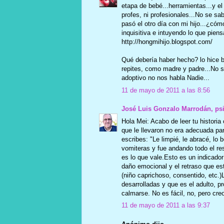
etapa de bebé...herramientas...y el
profes, ni profesionales...No se sa
pasó el otro día con mi hijo...¿cóm
inquisitiva e intuyendo lo que pien
http://hongmihijo.blogspot.com/
Qué debería haber hecho? lo hice b
repites, como madre y padre...No 
adoptivo no nos habla Nadie...
11 de mayo de 2011 a las 8:56
José Luis Gonzalo Marrodán, ps
Hola Mei: Acabo de leer tu historia 
que le llevaron no era adecuada par
escribes: "Le limpié, le abracé, lo 
vomiteras y fue andando todo el rest
es lo que vale.Esto es un indicado
daño emocional y el retraso que est
(niño caprichoso, consentido, etc.
desarrolladas y que es el adulto, p
calmarse. No es fácil, no, pero cr
11 de mayo de 2011 a las 9:37