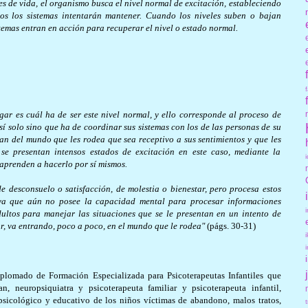
es de vida, el organismo busca el nivel normal de excitación, estableciendo
os los sistemas intentarán mantener. Cuando los niveles suben o bajan
stemas entran en acción para recuperar el nivel o estado normal.
gar es cuál ha de ser este nivel normal, y ello corresponde al proceso de
sí solo sino que ha de coordinar sus sistemas con los de las personas de su
n del mundo que les rodea que sea receptivo a sus sentimientos y que les
e presentan intensos estados de excitación en este caso, mediante la
 aprenden a hacerlo por sí mismos.
 desconsuelo o satisfacción, de molestia o bienestar, pero procesa estos
, ya que aún no posee la capacidad mental para procesar informaciones
ultos para manejar las situaciones que se le presentan en un intento de
ar, va entrando, poco a poco, en el mundo que le rodea"
(págs. 30-31)
mado de Formación Especializada para Psicoterapeutas Infantiles que
 neuropsiquiatra y psicoterapeuta familiar y psicoterapeuta infantil,
psicológico y educativo de los niños víctimas de abandono, malos tratos,