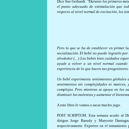
Dice Sue Gerhardt
: "Durante los primeros mes
el punto adecuado de estimulación que tod
respecto al nivel normal de excitación, los si
Pero lo que se ha de establecer en primer lu
socialización. El bebé no puede lograrlo por 
alrededor (…) Los bebés bien cuidados espera
ayude a volver a un nivel normal cuando s
experiencia de lo que hacen sus progenitores
Un bebé experimenta sentimientos globales de
sentimientos sin complejidades ni matices
complejas. Pero mientras se apoya en los ad
disminuir las molestias y aumentar el bienest
A este libro le vamos a sacar mucho jugo.
POST SCRIPTUM: Esta semana acudo al Diplo
dirigen Jorge Barudy y Maryorie Dantagnan,
respectivamente. Expertos en el tratamiento 