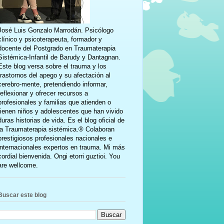
José Luis Gonzalo Marrodán. Psicólogo
clínico y psicoterapeuta, formador y
docente del Postgrado en Traumaterapia
Sistémica-Infantil de Barudy y Dantagnan.
Este blog versa sobre el trauma y los
trastornos del apego y su afectación al
cerebro-mente, pretendiendo informar,
reflexionar y ofrecer recursos a
profesionales y familias que atienden o
tienen niños y adolescentes que han vivido
duras historias de vida. Es el blog oficial de
la Traumaterapia sistémica.® Colaboran
prestigiosos profesionales nacionales e
internacionales expertos en trauma. Mi más
cordial bienvenida. Ongi etorri guztioi. You
are wellcome.
Buscar este blog