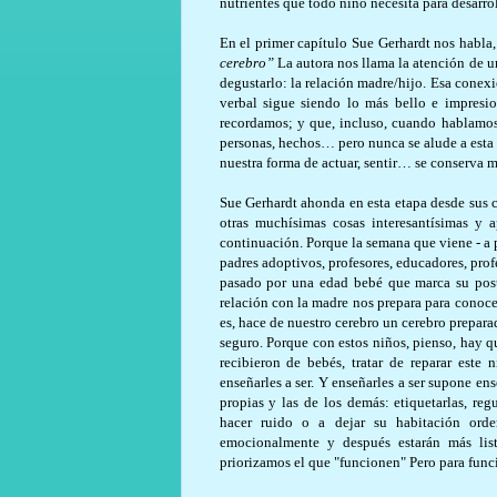
nutrientes que todo niño necesita para desarro
En el primer capítulo Sue Gerhardt nos habla,
cerebro”
La autora nos llama la atención de u
degustarlo: la relación madre/hijo. Esa conexi
verbal sigue siendo lo más bello e impresi
recordamos; y que, incluso, cuando hablamos d
personas, hechos… pero nunca se alude a esta
nuestra forma de actuar, sentir… se conserva 
Sue Gerhardt ahonda en esta etapa desde sus 
otras muchísimas cosas interesantísimas y 
continuación. Porque la semana que viene - a p
padres adoptivos, profesores, educadores, pr
pasado por una edad bebé que marca su poster
relación con la madre nos prepara para conoce
es, hace de nuestro cerebro un cerebro prepara
seguro. Porque con estos niños, pienso, hay q
recibieron de bebés, tratar de reparar este
enseñarles a ser. Y enseñarles a ser supone en
propias y las de los demás: etiquetarlas, re
hacer ruido o a dejar su habitación ord
emocionalmente y después estarán más list
priorizamos el que "funcionen" Pero para func