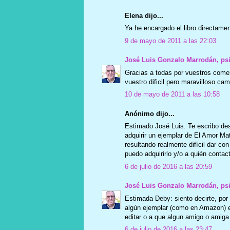
Elena dijo...
Ya he encargado el libro directament
9 de mayo de 2011 a las 22:03
José Luis Gonzalo Marrodán, ps
Gracias a todas por vuestros comen
vuestro dificil pero maravilloso ca
10 de mayo de 2011 a las 10:58
Anónimo dijo...
Estimado José Luis. Te escribo de
adquirir un ejemplar de El Amor Ma
resultando realmente difícil dar con
puedo adquirirlo y/o a quién contac
6 de julio de 2016 a las 20:59
José Luis Gonzalo Marrodán, ps
Estimada Deby: siento decirte, por
algún ejemplar (como en Amazon) es
editar o a que algun amigo o amiga 
6 de julio de 2016 a las 23:47