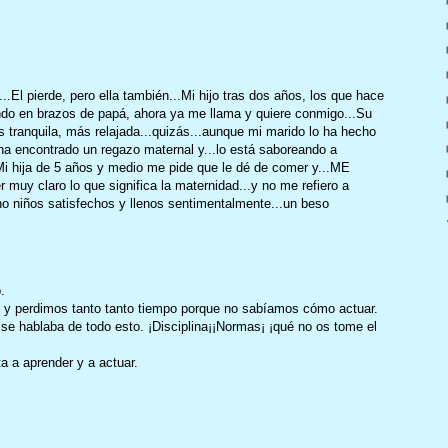
..El pierde, pero ella también...Mi hijo tras dos años, los que hace
ndo en brazos de papá, ahora ya me llama y quiere conmigo...Su
 tranquila, más relajada...quizás...aunque mi marido lo ha hecho
 ha encontrado un regazo maternal y...lo está saboreando a
.Mi hija de 5 años y medio me pide que le dé de comer y...ME
muy claro lo que significa la maternidad...y no me refiero a
ino niños satisfechos y llenos sentimentalmente...un beso
.
s y perdimos tanto tanto tiempo porque no sabíamos cómo actuar.
se hablaba de todo esto. ¡Disciplina¡¡Normas¡ ¡qué no os tome el
a a aprender y a actuar.