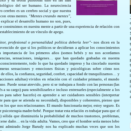
oxo y su teoría pulsional sino en las más
biológico del ser humano. La neurociencia
o cerebro es un cerebro social y que nuestra
 con otras mentes.
“Mentes creando mentes”,
 explicar el desarrollo humano no son, pues,
ue construimos en nuestra mente a partir de una experiencia de relación con
l establecimiento de un vínculo de apego.
tor, profesional o personalidad política debería leer”-
nos dicen en la
vencido de que si los políticos se decidieran a aplicar los conocimientos
ema importancia de los primeros años (somos bebés y no nos acordamos
iencias, sensaciones, imágenes… que han quedado grabadas en nuestra
nconscientemente, todo lo que ha quedado impreso y ha cincelado nuestra
meras sensaciones y emociones físicas y psicológicas sobre cómo nos
de ellos, la confianza, seguridad, confort, capacidad de tranquilizarnos… y
acciones adultas) vividos en relación con el cuidador primario, el mundo
. Puede sonar atrevido, pero si se trabajara a fondo con las personas (las
s a su cargo) para sensibilizarles e incluso entrenarles (especialmente a los
os para saber hacerlo) en aprender a ser cuidadores sensibles (interpretar
 para que se atienda su necesidad), disponibles y coherentes, pienso que
 en los que nos relacionamos. El mundo funcionaría mejor, estoy seguro. Es
de psicoterapia madre-bebé. Porque tratar esta relación es trabajar para que el
s) sólida que disminuiría la probabilidad de muchos trastornos, problemas,
acerse daño… en la vida adulta. Vamos, creo que el hombre sería menos lobo
 mi admirado Jorge Barudy nos ha explicado muchas veces que son los