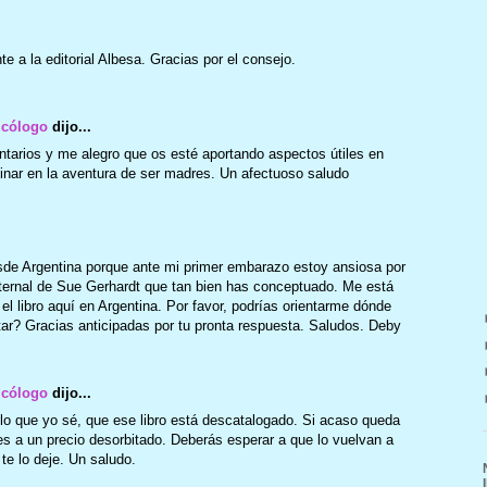
e a la editorial Albesa. Gracias por el consejo.
icólogo
dijo...
tarios y me alegro que os esté aportando aspectos útiles en
minar en la aventura de ser madres. Un afectuoso saludo
sde Argentina porque ante mi primer embarazo estoy ansiosa por
ternal de Sue Gerhardt que tan bien has conceptuado. Me está
 el libro aquí en Argentina. Por favor, podrías orientarme dónde
tar? Gracias anticipadas por tu pronta respuesta. Saludos. Deby
icólogo
dijo...
 lo que yo sé, que ese libro está descatalogado. Si acaso queda
 a un precio desorbitado. Deberás esperar a que lo vuelvan a
te lo deje. Un saludo.