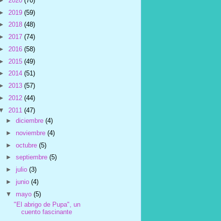
►
2020
(70)
►
2019
(59)
►
2018
(48)
►
2017
(74)
►
2016
(58)
►
2015
(49)
►
2014
(51)
►
2013
(57)
►
2012
(44)
▼
2011
(47)
►
diciembre
(4)
►
noviembre
(4)
►
octubre
(5)
►
septiembre
(5)
►
julio
(3)
►
junio
(4)
▼
mayo
(5)
"El abrigo de Pupa", un
cuento fascinante