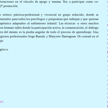
alteraciones en el vínculo de apego y trauma. Voy a participar como co-
 2ª promoción.
 teórico práctica-profesional y vivencial en grupo reducido, donde se
mentales para todos los psicólogos y psiquiatras que trabajan y que quieran
apéutico adaptados al sufrimiento infantil. Las técnicas -y otros muchos
en formato taller donde la participación activa, la comunicación, el diálogo
es del mismo es la piedra angular de todo el proceso de aprendizaje. Una
tigiosos profesionales Jorge Barudy y Maryorie Dantagnan. Os contaré en el
je.
gíos a:
r
quí
.