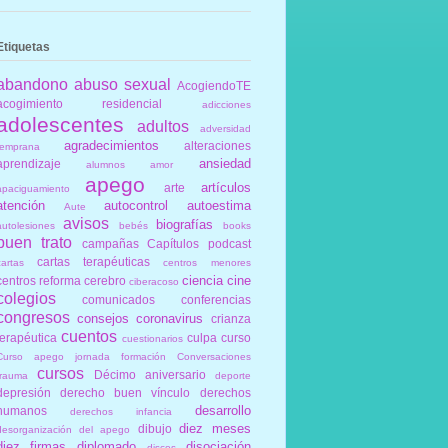
Etiquetas
abandono
abuso sexual
AcogiendoTE
acogimiento residencial
adicciones
adolescentes
adultos
adversidad
agradecimientos
alteraciones
temprana
ansiedad
aprendizaje
alumnos
amor
apego
artículos
arte
apaciguamiento
atención
autocontrol
autoestima
Aute
avisos
biografías
autolesiones
bebés
books
buen trato
campañas
Capítulos podcast
cartas terapéuticas
cartas
centros menores
ciencia
cine
centros reforma
cerebro
ciberacoso
colegios
comunicados
conferencias
congresos
consejos
coronavirus
crianza
cuentos
terapéutica
culpa
curso
cuestionarios
Curso apego jornada formación Conversaciones
cursos
Décimo aniversario
trauma
deporte
depresión
derecho buen vínculo
derechos
desarrollo
humanos
derechos infancia
diez meses
dibujo
desorganización del apego
diez firmas
diplomado
disociación
discos