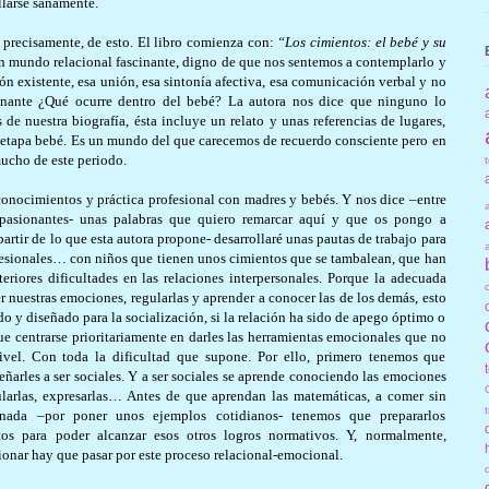
llarse sanamente.
 precisamente, de esto. El libro comienza con:
“Los cimientos: el bebé y su
n mundo relacional fascinante, digno de que nos sentemos a contemplarlo y
ón existente, esa unión, esa sintonía afectiva, esa comunicación verbal y no
onante ¿Qué ocurre dentro del bebé? La autora nos dice que ninguno lo
e nuestra biografía, ésta incluye un relato y unas referencias de lugares,
 etapa bebé. Es un mundo del que carecemos de recuerdo consciente pero en
mucho de este periodo.
conocimientos y práctica profesional con madres y bebés. Y nos dice –entre
apasionantes- unas palabras que quiero remarcar aquí y que os pongo a
artir de lo que esta autora propone- desarrollaré unas pautas de trabajo para
ofesionales… con niños que tienen unos cimientos que se tambalean, que han
iores dificultades en las relaciones interpersonales. Porque la adecuada
r nuestras emociones, regularlas y aprender a conocer las de los demás, esto
do y diseñado para la socialización, si la relación ha sido de apego óptimo o
ue centrarse prioritariamente en darles las herramientas emocionales que no
 nivel. Con toda la dificultad que supone. Por ello, primero tenemos que
señarles a ser sociales. Y a ser sociales se aprende conociendo las emociones
gularlas, expresarlas… Antes de que aprendan las matemáticas, a comer sin
enada –por poner unos ejemplos cotidianos- tenemos que prepararlos
os para poder alcanzar esos otros logros normativos. Y, normalmente,
ionar hay que pasar por este proceso relacional-emocional.