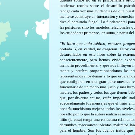
quienes somos no en el psicoanálisis ortod
modernas teorías sobre el desarrollo psico
recoge cada vez más evidencias de que nuestr
mente se construye en interacción y conexión
dice el admirado Siegel. Lo fundamental para
las pulsiones sino los modelos relacionales q
los cuidadores primarios; en suma, a partir de
“El libro que todo médico, maestro, progeni
portada
.
Y, en verdad, no exageran. Estoy con
desarrollados en este libro sobre la extr
conscientemente, pero hemos vivido exper
memoria procedimental y que nos influyen i
mente y cerebro proporcionándonos las pri
representamos a los demás y lo que esperamos 
que configuran en una gran parte nuestras re
funcionaría de un modo más justo y más humano
madres, los padres y todos los que tienen bebé
que, por diversas causas, están imposibilitad
adecuadamente los mensajes que el niño emite
nos iría muchísimo mejor a todos los niveles
por ello por lo que la autora realiza sesiones 
niño (la casa) tenga una estructura (cimiento
derrumbes, reacciones violentas, maltratos, h
para el hombre. Son los buenos tratos que