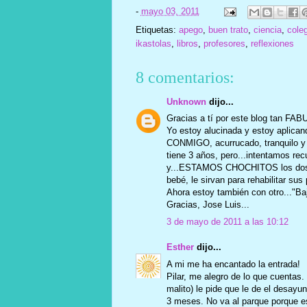
-
mayo 03, 2011
Etiquetas:
apego
,
buen trato
,
ciencia
,
cole
ikastolas
,
libros
,
profesores
,
reflexiones
8 comentarios:
Unknown
dijo...
Gracias a tí por este blog tan FAB
Yo estoy alucinada y estoy aplic
CONMIGO, acurrucado, tranquilo y h
tiene 3 años, pero...intentamos re
y...ESTAMOS CHOCHITOS los dos...
bebé, le sirvan para rehabilitar sus
Ahora estoy también con otro..."Baj
Gracias, Jose Luis...
3 de mayo de 2011 a las 10:12
Esther
dijo...
A mi me ha encantado la entrada!
Pilar, me alegro de lo que cuentas
malito) le pide que le de el desay
3 meses. No va al parque porque es