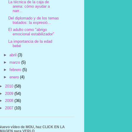
La técnica de la caja de
arena: cómo ayudar a
narr...
Del diplomado y de los temas
tratados: la expresió...
El adulto como "abrigo
emocional estabilizador"
La importancia de la edad
bebé
►
abril
(3)
►
marzo
(5)
►
febrero
(5)
►
enero
(4)
►
2010
(58)
►
2009
(54)
►
2008
(36)
►
2007
(10)
Nuevo vídeo de MOU, haz CLICK EN LA
IMAGEN para VERLO