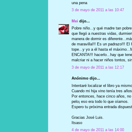
una pena
3 de mayo de 2011 a las 10:47
Mei
dijo...
Pobre niño...y qué madre tan pobre.
que llegó a nuestras vidas, durmie
manera de dormir es diferente...más
de maravilla!!! Es un padrazo!!! El
tope...y yo a él hasta el máximo..
ENCANTA!!! hacerlo...hay que tener 
malcriar ni a hacer niños tontos, s
3 de mayo de 2011 a las 12:17
Anónimo dijo...
Intentaré localizar el libro ya mismo
Cuando mi hija vino tenía tres año
Por entonces, hace cinco años, no 
pelo¡ eso era todo lo que oíamos.
Espero tu próxima entrada dispuest
Gracias José Luis.
Itsaso
4 de mayo de 2011 a las 14:00