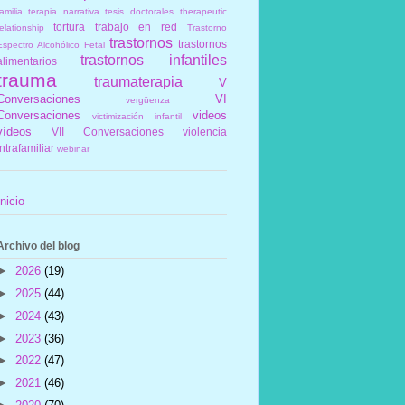
amilia
terapia narrativa
tesis doctorales
therapeutic
tortura
trabajo en red
elationship
Trastorno
trastornos
trastornos
Espectro Alcohólico Fetal
trastornos infantiles
alimentarios
trauma
traumaterapia
V
Conversaciones
VI
vergüenza
Conversaciones
videos
victimización infantil
vídeos
VII Conversaciones
violencia
intrafamiliar
webinar
Inicio
Archivo del blog
►
2026
(19)
►
2025
(44)
►
2024
(43)
►
2023
(36)
►
2022
(47)
►
2021
(46)