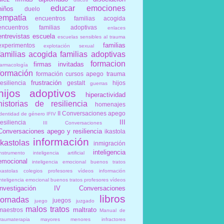
educar
emociones
niños
duelo
empatía
encuentros familias acogida
encuentros familias adoptivas
enlaces
entrevistas
escuela
escuelas sensibles al trauma
familias
experimentos
explotación sexual
familias acogida
familias adoptivas
formacion
firmas invitadas
farmacología
formación
formación cursos apego trauma
frustración
resiliencia
gestalt
hijos
guerras
hijos adoptivos
hiperactividad
historias de resiliencia
homenajes
II Conversaciones apego
identidad de género
IFIV
III
resiliencia
III Conversaciones
Conversaciones apego y resiliencia
ikastola
información
ikastolas
inmigración
inteligencia
instrumento
inteligencia artificial
emocional
inteligencia emocional buenos tratos
ikastolas colegios profesores vídeos información
inteligencia emocional buenos tratos profesores vídeos
investigación
IV Conversaciones
libros
jornadas
juegos
juego
juzgado
malos tratos
maltrato
maestros
Manual de
traumaterapia
mayores
menores infractores