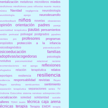
mentalización
miedos
metaforas
microlibros
mindfulness
mindfulness para niños/as
muerte
musica
Navidad
neurobiología
música
negligencia
neurodesarrollo
neurobiología. apego
niños
novelas
neurofeedback
obsesiones
opinión
orientación
padres
pareja
pautas
pensamientos
parentalidad terapéutica
polivagal
postgrados
perdón
perinatal
ppadres
profesores
programas
premios
pro
protección a la infancia
propósitos
psicodiagnóstico
psicoeducación
psicoeducación familias
adoptivas/acogedoras
psicología
evolutiva
psicomotricidad relacional
racismo
reflexiones
recomendaciones
red apega
relatos
relación terapéutica
refugiados
resiliencia
reportajes
resilencia
responsabilidad
revistas
esiliencia.
Reyes
sentimiento
Magos
sandtray
senticuentos
separaciones
separación terapéutica
series TV
síndrome Estocolmo
sistema nervioso
sobreprotección
socialización
soledad
solidaridad
suicidio
técnica caja arena
talleres
TDAH
teatro
técnicas
terapia
Terapia EMDR
terapia