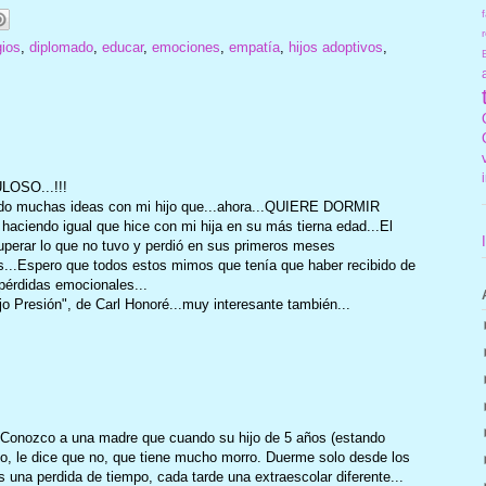
f
r
gios
,
diplomado
,
educar
,
emociones
,
empatía
,
hijos adoptivos
,
ULOSO...!!!
ando muchas ideas con mi hijo que...ahora...QUIERE DORMIR
aciendo igual que hice con mi hija en su más tierna edad...El
cuperar lo que no tuvo y perdió en sus primeros meses
Espero que todos estos mimos que tenía que haber recibido de
 pérdidas emocionales...
o Presión", de Carl Honoré...muy interesante también...
. Conozco a una madre que cuando su hijo de 5 años (estando
uno, le dice que no, que tiene mucho morro. Duerme solo desde los
 una perdida de tiempo, cada tarde una extraescolar diferente...