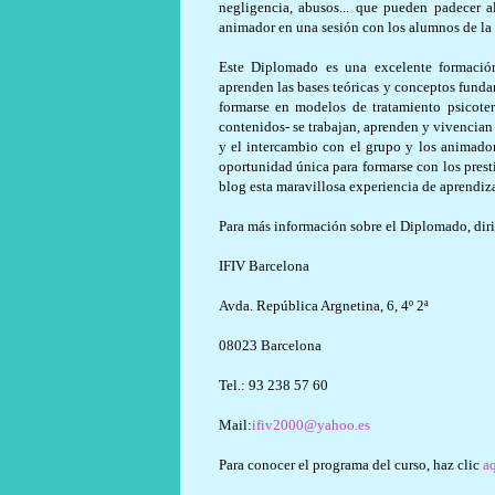
negligencia, abusos... que pueden padecer 
animador en una sesión con los alumnos de la
Este Diplomado es una excelente formación
aprenden las bases teóricas y conceptos funda
formarse en modelos de tratamiento psicoter
contenidos- se trabajan, aprenden y vivencian 
y el intercambio con el grupo y los animador
oportunidad única para formarse con los pres
blog esta maravillosa experiencia de aprendiza
Para más información sobre el Diplomado, diri
IFIV Barcelona
Avda. República Argnetina, 6, 4º 2ª
08023 Barcelona
Tel.: 93 238 57 60
Mail:
ifiv2000@yahoo.es
Para conocer el programa del curso, haz clic
a