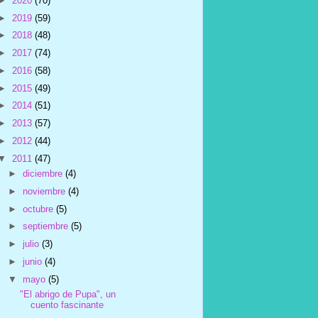
►
2020
(70)
►
2019
(59)
►
2018
(48)
►
2017
(74)
►
2016
(58)
►
2015
(49)
►
2014
(51)
►
2013
(57)
►
2012
(44)
▼
2011
(47)
►
diciembre
(4)
►
noviembre
(4)
►
octubre
(5)
►
septiembre
(5)
►
julio
(3)
►
junio
(4)
▼
mayo
(5)
"El abrigo de Pupa", un
cuento fascinante