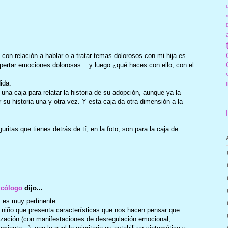
f
r
on relación a hablar o a tratar temas dolorosos con mi hija es
rtar emociones dolorosas... y luego ¿qué haces con ello, con el
ida.
na caja para relatar la historia de su adopción, aunque ya la
 su historia una y otra vez. Y esta caja da otra dimensión a la
uritas que tienes detrás de tí, en la foto, son para la caja de
icólogo
dijo...
 es muy pertinente.
 niño que presenta características que nos hacen pensar que
ización (con manifestaciones de desregulación emocional,