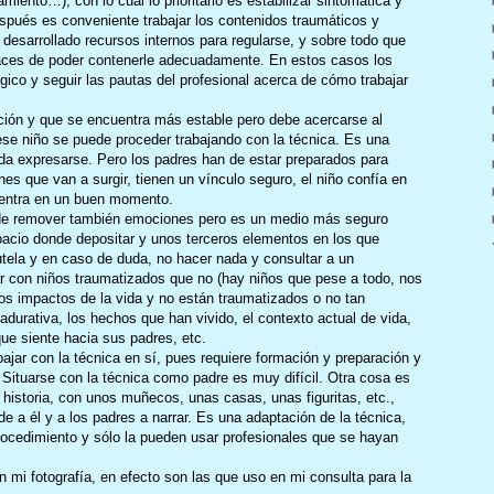
iento…), con lo cual lo prioritario es estabilizar sintomática y
pués es conveniente trabajar los contenidos traumáticos y
esarrollado recursos internos para regularse, y sobre todo que
aces de poder contenerle adecuadamente. En estos casos los
gico y seguir las pautas del profesional acerca de cómo trabajar
ción y que se encuentra más estable pero debe acercarse al
 ese niño se puede proceder trabajando con la técnica. Es una
da expresarse. Pero los padres han de estar preparados para
s que van a surgir, tienen un vínculo seguro, el niño confía en
uentra en un buen momento.
ede remover también emociones pero es un medio más seguro
pacio donde depositar y unos terceros elementos en los que
tela y en caso de duda, no hacer nada y consultar a un
ar con niños traumatizados que no (hay niños que pese a todo, nos
los impactos de la vida y no están traumatizados o no tan
durativa, los hechos que han vivido, el contexto actual de vida,
ue siente hacia sus padres, etc.
ajar con la técnica en sí, pues requiere formación y preparación y
 Situarse con la técnica como padre es muy difícil. Otra cosa es
historia, con unos muñecos, unas casas, unas figuritas, etc.,
 a él y a los padres a narrar. Es una adaptación de la técnica,
procedimiento y sólo la pueden usar profesionales que se hayan
en mi fotografía, en efecto son las que uso en mi consulta para la