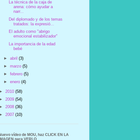
La técnica de la caja de
arena: cómo ayudar a
narr...
Del diplomado y de los temas
tratados: la expresió...
El adulto como "abrigo
emocional estabilizador"
La importancia de la edad
bebé
►
abril
(3)
►
marzo
(5)
►
febrero
(5)
►
enero
(4)
►
2010
(58)
►
2009
(54)
►
2008
(36)
►
2007
(10)
Nuevo vídeo de MOU, haz CLICK EN LA
IMAGEN para VERLO