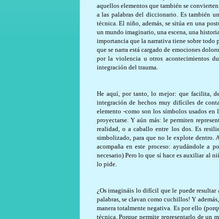
aquellos elementos que también se convierten 
a las palabras del diccionario. Es también u
técnica. El niño, además, se sitúa en una post
un mundo imaginario, una escena, una histori
importancia que la narrativa tiene sobre todo 
que se narra está cargado de emociones dolor
por la violencia u otros acontecimientos du
integración del trauma.
He aquí, por tanto, lo mejor: que facilita, 
integración de hechos muy difíciles de conta
elemento -como son los símbolos usados en la
proyectarse. Y aún más: le permiten represen
realidad, o a caballo entre los dos. Es resi
simbolizado, para que no le explote dentro. A l
acompaña en este proceso: ayudándole a pon
necesario) Pero lo que sí hace es auxiliar al ni
lo pide.
¿Os imagináis lo difícil que le puede resultar
palabras, se clavan como cuchillos! Y además,
manera totalmente negativa. Es por ello (por
técnica. Porque permite representarlo de un 