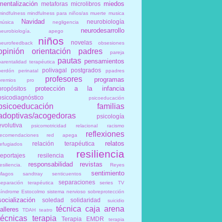
mentalización
miedos
metaforas
microlibros
mindfulness
mindfulness para niños/as
muerte
musica
Navidad
neurobiología
música
negligencia
neurodesarrollo
neurobiología. apego
niños
novelas
neurofeedback
obsesiones
opinión
orientación
padres
pareja
pautas
pensamientos
parentalidad terapéutica
polivagal
postgrados
perdón
perinatal
ppadres
profesores
programas
premios
pro
protección a la infancia
propósitos
psicodiagnóstico
psicoeducación
psicoeducación familias
adoptivas/acogedoras
psicología
evolutiva
psicomotricidad relacional
racismo
reflexiones
recomendaciones
red apega
relatos
relación terapéutica
refugiados
resiliencia
reportajes
resilencia
responsabilidad
revistas
esiliencia.
Reyes
sentimiento
Magos
sandtray
senticuentos
separaciones
separación terapéutica
series TV
síndrome Estocolmo
sistema nervioso
sobreprotección
socialización
soledad
solidaridad
suicidio
técnica caja arena
talleres
TDAH
teatro
técnicas
terapia
Terapia EMDR
terapia