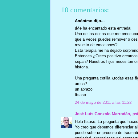
10 comentarios:
Anónimo dijo...
¡Me ha encantado esta entrada¡
Una de las cosas que me preocupa c
que a veces puedes remover o despe
revuelto de emociones?
Esta terapia me ha dejado sorprend
Entonces ¿Crees positivo crearnos u
sepan? Nuestros hijos necesitan oir
historia.
Una pregunta cotilla ¿todas esas fig
arena?
un abrazo
Itsaso
24 de mayo de 2011 a las 11:22
José Luis Gonzalo Marrodán, ps
Hola Itsaso: La pregunta que haces
Yo creo que debemos diferenciar al
puede sufrir un proceso de traumat