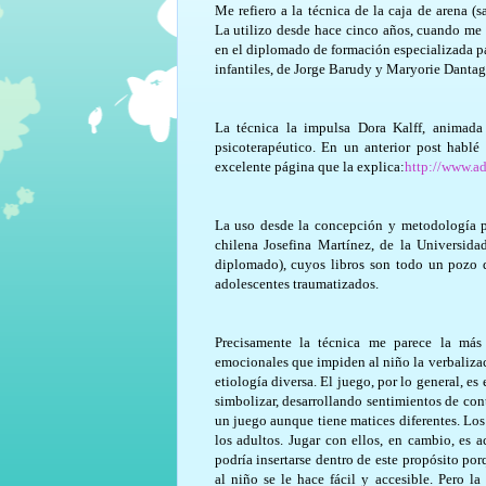
Me refiero a la técnica de la caja de arena (s
La utilizo desde hace cinco años, cuando me
en el diplomado de formación especializada p
infantiles, de Jorge Barudy y Maryorie Danta
La técnica la impulsa Dora Kalff, animada 
psicoterapéutico. En un anterior post hablé 
excelente página que la explica:
http://www.a
La uso desde la concepción y metodología pr
chilena Josefina Martínez, de la Universida
diplomado), cuyos libros son todo un pozo d
adolescentes traumatizados.
Precisamente la técnica me parece la más 
emocionales que impiden al niño la verbalizac
etiología diversa. El juego, por lo general, es
simbolizar, desarrollando sentimientos de cont
un juego aunque tiene matices diferentes. Lo
los adultos. Jugar con ellos, en cambio, es a
podría insertarse dentro de este propósito po
al niño se le hace fácil y accesible. Pero l