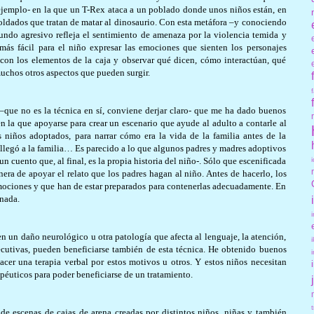
ejemplo- en la que un T-Rex ataca a un poblado donde unos niños están, en
oldados que tratan de matar al dinosaurio. Con esta metáfora –y conociendo
undo agresivo refleja el sentimiento de amenaza por la violencia temida y
 más fácil para el niño expresar las emociones que sienten los personajes
 con los elementos de la caja y observar qué dicen, cómo interactúan, qué
y muchos otros aspectos que pueden surgir.
 –que no es la técnica en sí, conviene derjar claro- que me ha dado buenos
en la que apoyarse para crear un escenario que ayude al adulto a contarle al
s niños adoptados, para narrar cómo era la vida de la familia antes de la
legó a la familia… Es parecido a lo que algunos padres y madres adoptivos
 un cuento que, al final, es la propia historia del niño-. Sólo que escenificada
nera de apoyar el relato que los padres hagan al niño. Antes de hacerlo, los
ociones y que han de estar preparados para contenerlas adecuadamente. En
 nada.
en un daño neurológico u otra patología que afecta al lenguaje, la atención,
ecutivas, pueden beneficiarse también de esta técnica. He obtenido buenos
acer una terapia verbal por estos motivos u otros. Y estos niños necesitan
éuticos para poder beneficiarse de un tratamiento.
 de escenas de cajas de arena creadas por distintos niños, niñas y también