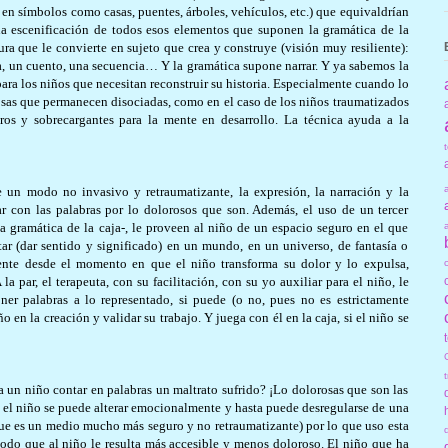
en símbolos como casas, puentes, árboles, vehículos, etc.) que equivaldrían
na escenificación de todos esos elementos que suponen la gramática de la
ura que le convierte en sujeto que crea y construye (visión muy resiliente):
a, un cuento, una secuencia… Y la gramática supone narrar. Y ya sabemos la
para los niños que necesitan reconstruir su historia. Especialmente cuando lo
osas que permanecen disociadas, como en el caso de los niños traumatizados
ros y sobrecargantes para la mente en desarrollo. La técnica ayuda a la
de un modo no invasivo y retraumatizante, la expresión, la narración y la
r con las palabras por lo dolorosos que son. Además, el uso de un tercer
 gramática de la caja-, le proveen al niño de un espacio seguro en el que
tar (dar sentido y significado) en un mundo, en un universo, de fantasía o
liente desde el momento en que el niño transforma su dolor y lo expulsa,
a par, el terapeuta, con su facilitación, con su yo auxiliar para el niño, le
er palabras a lo representado, si puede (o no, pues no es estrictamente
ño en la creación y validar su trabajo. Y juega con él en la caja, si el niño se
 a un niño contar en palabras un maltrato sufrido? ¡Lo dolorosas que son las
 el niño se puede alterar emocionalmente y hasta puede desregularse de una
que es un medio mucho más seguro y no retraumatizante) por lo que uso esta
modo que al niño le resulta más accesible y menos doloroso. El niño que ha