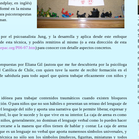
andplay, en inglés)
 formé en la misma
ara psicoterapeutas
gnan.
por el psicoanalista Jung, y la desarrolla y aplica desde este enfoque
de esta técnica, y podéis remitiros al mismo (o a esta dirección de esta
depac.org/P06-97.htm
) para conocer con detalle aspectos concretos.
opuestas por Eliana Gil (autora que me fue descubierta por la psicóloga
d Católica de Chile, con quien tuve la suerte de recibir formación en el
e sabiduría para todo aquel que quiera trabajar eficazmente con niños y
idónea para trabajar contenidos traumáticos cuando existen bloqueos
ión. O para niños que no son hábiles o presentan un retraso del lenguaje de
 el lenguaje del niño y aporta una narrativa que le permite liberar, expresar y
rol, lo que le sucede y lo que vive en su interior. La caja de arena es como
s niños, generalmente, no dominan el lenguaje verbal como lo pueden hacer
cercarse a la manera que ellos tienen de hablar y contar. La caja de arena
rque es un lenguaje no verbal que aporta numerosos símbolos universales, y
a técnica no sólo son los símbolos (muñecos, figuritas, miniaturas y todos