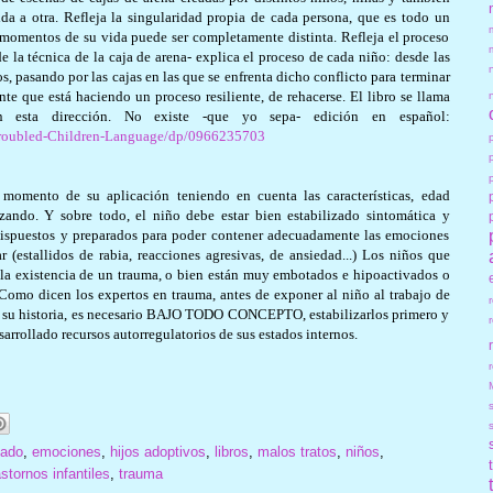
a a otra. Refleja la singularidad propia de cada persona, que es todo un
momentos de su vida puede ser completamente distinta. Refleja el proceso
e la técnica de la caja de arena- explica el proceso de cada niño: desde las
s, pasando por las cajas en las que se enfrenta dicho conflicto para terminar
te que está haciendo un proceso resiliente, de rehacerse. El libro se llama
esta dirección. No existe -que yo sepa- edición en español:
Troubled-Children-Language/dp/0966235703
momento de su aplicación teniendo en cuenta las características, edad
zando. Y sobre todo, el niño debe estar bien estabilizado sintomática y
dispuestos y preparados para poder contener adecuadamente las emociones
(estallidos de rabia, reacciones agresivas, de ansiedad...) Los niños que
n la existencia de un trauma, o bien están muy embotados e hipoactivados o
Como dicen los expertos en trauma, antes de exponer al niño al trabajo de
en su historia, es necesario BAJO TODO CONCEPTO, estabilizarlos primero y
arrollado recursos autorregulatorios de sus estados internos.
r
mado
,
emociones
,
hijos adoptivos
,
libros
,
malos tratos
,
niños
,
astornos infantiles
,
trauma