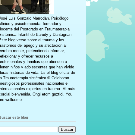
José Luis Gonzalo Marrodán. Psicólogo
clínico y psicoterapeuta, formador y
docente del Postgrado en Traumaterapia
Sistémica-Infantil de Barudy y Dantagnan.
Este blog versa sobre el trauma y los
trastornos del apego y su afectación al
cerebro-mente, pretendiendo informar,
reflexionar y ofrecer recursos a
profesionales y familias que atienden o
tienen niños y adolescentes que han vivido
duras historias de vida. Es el blog oficial de
la Traumaterapia sistémica.® Colaboran
prestigiosos profesionales nacionales e
internacionales expertos en trauma. Mi más
cordial bienvenida. Ongi etorri guztioi. You
are wellcome.
Buscar este blog