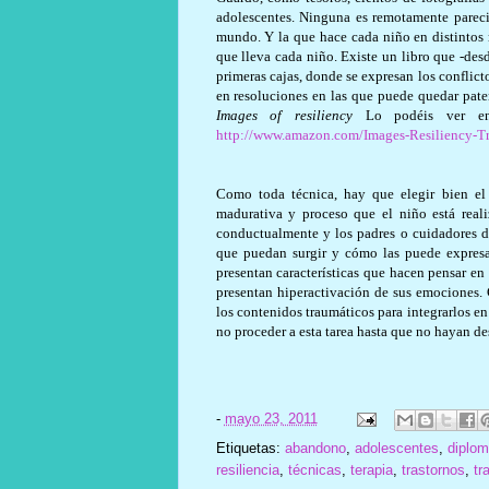
adolescentes. Ninguna es remotamente parecid
mundo. Y la que hace cada niño en distintos 
que lleva cada niño. Existe un libro que -desd
primeras cajas, donde se expresan los conflicto
en resoluciones en las que puede quedar paten
Images of resiliency
Lo podéis ver en 
http://www.amazon.com/Images-Resiliency-
Como toda técnica, hay que elegir bien el 
madurativa y proceso que el niño está reali
conductualmente y los padres o cuidadores 
que puedan surgir y cómo las puede expresar 
presentan características que hacen pensar e
presentan hiperactivación de sus emociones. 
los contenidos traumáticos para integrarlos 
no proceder a esta tarea hasta que no hayan des
-
mayo 23, 2011
Etiquetas:
abandono
,
adolescentes
,
diplo
resiliencia
,
técnicas
,
terapia
,
trastornos
,
tr