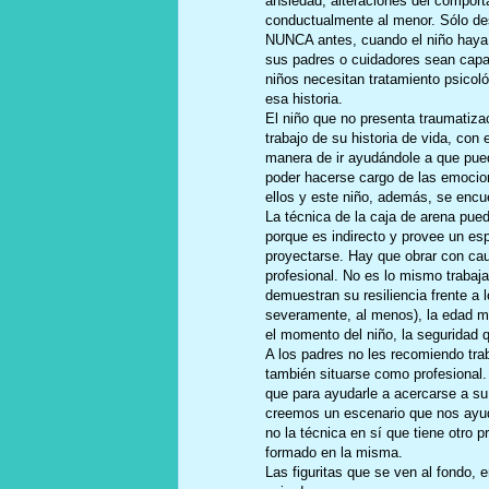
ansiedad, alteraciones del comportam
conductualmente al menor. Sólo des
NUNCA antes, cuando el niño haya d
sus padres o cuidadores sean cap
niños necesitan tratamiento psicoló
esa historia.
El niño que no presenta traumatiza
trabajo de su historia de vida, con
manera de ir ayudándole a que pue
poder hacerse cargo de las emocione
ellos y este niño, además, se enc
La técnica de la caja de arena pu
porque es indirecto y provee un es
proyectarse. Hay que obrar con cau
profesional. No es lo mismo trabaj
demuestran su resiliencia frente a 
severamente, al menos), la edad ma
el momento del niño, la seguridad q
A los padres no les recomiendo trab
también situarse como profesional.
que para ayudarle a acercarse a su 
creemos un escenario que nos ayude
no la técnica en sí que tiene otro 
formado en la misma.
Las figuritas que se ven al fondo, 