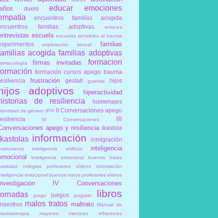
educar
emociones
niños
duelo
empatía
encuentros familias acogida
encuentros familias adoptivas
enlaces
entrevistas
escuela
escuelas sensibles al trauma
familias
experimentos
explotación sexual
familias acogida
familias adoptivas
formacion
firmas invitadas
farmacología
formación
formación cursos apego trauma
frustración
resiliencia
gestalt
hijos
guerras
hijos adoptivos
hiperactividad
historias de resiliencia
homenajes
II Conversaciones apego
identidad de género
IFIV
III
resiliencia
III Conversaciones
Conversaciones apego y resiliencia
ikastola
información
ikastolas
inmigración
inteligencia
instrumento
inteligencia artificial
emocional
inteligencia emocional buenos tratos
ikastolas colegios profesores vídeos información
inteligencia emocional buenos tratos profesores vídeos
investigación
IV Conversaciones
libros
jornadas
juegos
juego
juzgado
malos tratos
maltrato
maestros
Manual de
traumaterapia
mayores
menores infractores