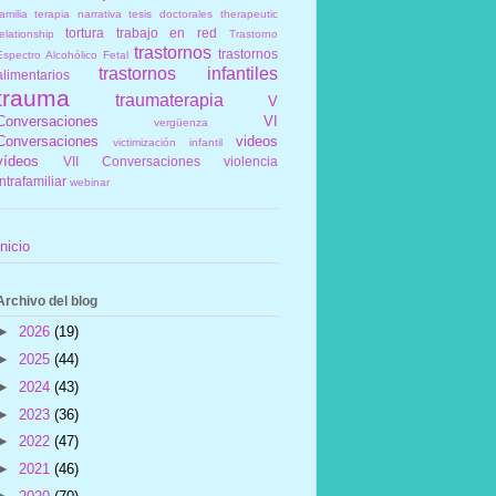
amilia
terapia narrativa
tesis doctorales
therapeutic
tortura
trabajo en red
elationship
Trastorno
trastornos
trastornos
Espectro Alcohólico Fetal
trastornos infantiles
alimentarios
trauma
traumaterapia
V
Conversaciones
VI
vergüenza
Conversaciones
videos
victimización infantil
vídeos
VII Conversaciones
violencia
intrafamiliar
webinar
Inicio
Archivo del blog
►
2026
(19)
►
2025
(44)
►
2024
(43)
►
2023
(36)
►
2022
(47)
►
2021
(46)