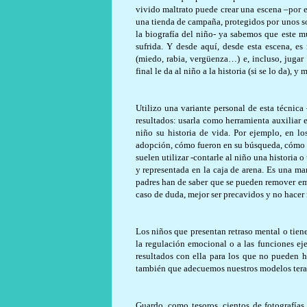
vivido maltrato puede crear una escena –por 
una tienda de campaña, protegidos por unos s
la biografía del niño- ya sabemos que este m
sufrida. Y desde aquí, desde esta escena, es
(miedo, rabia, vergüenza…) e, incluso, jugar
final le da al niño a la historia (si se lo da), 
Utilizo una variante personal de esta técnica
resultados: usarla como herramienta auxiliar 
niño su historia de vida. Por ejemplo, en lo
adopción, cómo fueron en su búsqueda, cómo l
suelen utilizar -contarle al niño una historia o
y representada en la caja de arena. Es una ma
padres han de saber que se pueden remover em
caso de duda, mejor ser precavidos y no hacer
Los niños que presentan retraso mental o tien
la regulación emocional o a las funciones ej
resultados con ella para los que no pueden h
también que adecuemos nuestros modelos terap
Guardo, como tesoros, cientos de fotografías