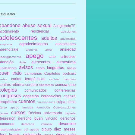
Etiquetas
abandono
abuso sexual
AcogiendoTE
acogimiento residencial
adicciones
adolescentes
adultos
adversidad
agradecimientos
alteraciones
temprana
ansiedad
aprendizaje
alumnos
amor
apego
artículos
arte
apaciguamiento
atención
autocontrol
autoestima
Aute
avisos
biografías
autolesiones
bebés
books
buen trato
campañas
Capítulos podcast
cartas terapéuticas
cartas
centros menores
ciencia
cine
centros reforma
cerebro
ciberacoso
colegios
comunicados
conferencias
congresos
consejos
coronavirus
crianza
cuentos
terapéutica
culpa
curso
cuestionarios
Curso apego jornada formación Conversaciones
cursos
Décimo aniversario
trauma
deporte
depresión
derecho buen vínculo
derechos
desarrollo
humanos
derechos infancia
diez meses
dibujo
desorganización del apego
diez firmas
diplomado
disociación
discos