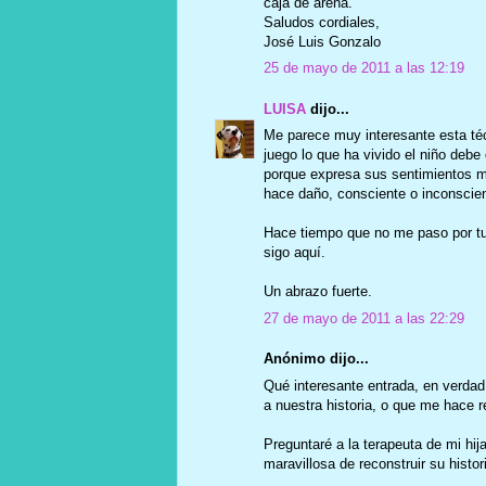
caja de arena.
Saludos cordiales,
José Luis Gonzalo
25 de mayo de 2011 a las 12:19
LUISA
dijo...
Me parece muy interesante esta téc
juego lo que ha vivido el niño debe d
porque expresa sus sentimientos má
hace daño, consciente o inconscie
Hace tiempo que no me paso por tu
sigo aquí.
Un abrazo fuerte.
27 de mayo de 2011 a las 22:29
Anónimo dijo...
Qué interesante entrada, en verdad
a nuestra historia, o que me hace re
Preguntaré a la terapeuta de mi hij
maravillosa de reconstruir su histor