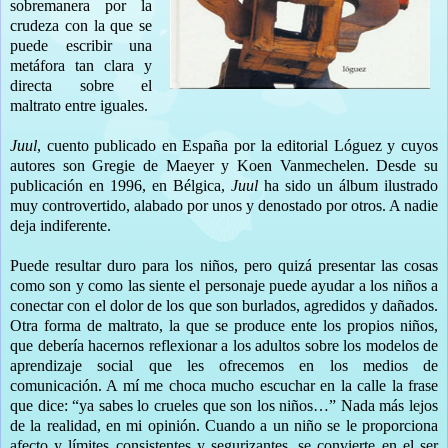
sobremanera por la
crudeza con la que se
puede escribir una
metáfora tan clara y
directa sobre el
maltrato entre iguales.
Juul
, cuento publicado en España por la editorial Lóguez y cuyos
autores son Gregie de Maeyer y Koen Vanmechelen. Desde su
publicación en 1996, en Bélgica,
Juul
ha sido un álbum ilustrado
muy controvertido, alabado por unos y denostado por otros. A nadie
deja indiferente.
Puede resultar duro para los niños, pero quizá presentar las cosas
como son y como las siente el personaje puede ayudar a los niños a
conectar con el dolor de los que son burlados, agredidos y dañados.
Otra forma de maltrato, la que se produce ente los propios niños,
que debería hacernos reflexionar a los adultos sobre los modelos de
aprendizaje social que les ofrecemos en los medios de
comunicación. A mí me choca mucho escuchar en la calle la frase
que dice: “ya sabes lo crueles que son los niños…” Nada más lejos
de la realidad, en mi opinión. Cuando a un niño se le proporciona
afecto y límites consistentes y segurizantes, se convierte en el ser