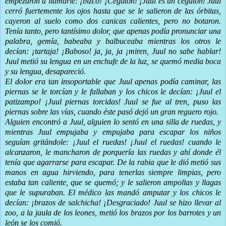
empezaron a llamarle: ¡bizco! ¡Cegatón! ¡Juul es un cegatón! Juul
cerró fuertemente los ojos hasta que se le salieron de las órbitas,
cayeron al suelo como dos canicas calientes, pero no botaron.
Tenía tanto, pero tantísimo dolor, que apenas podía pronunciar una
palabra, gemía, babeaba y balbuceaba mientras los otros le
decían: ¡tartaja! ¡Baboso! ja, ja, ja ¡miren, Juul no sabe hablar!
Juul metió su lengua en un enchufe de la luz, se quemó media boca
y su lengua, desapareció.
El dolor era tan insoportable que Juul apenas podía caminar, las
piernas se le torcían y le fallaban y los chicos le decían: ¡Juul el
patizampo! ¡Juul piernas torcidas! Juul se fue al tren, puso las
piernas sobre las vías, cuando éste pasó dejó un gran reguero rojo.
Alguien encontró a Juul, alguien lo sentó en una silla de ruedas, y
mientras Juul empujaba y empujaba para escapar los niños
seguían gritándole: ¡Juul el ruedas! ¡Juul el ruedas! cuando le
alcanzaron, le mancharon de porquería las ruedas y ahí donde él
tenía que agarrarse para escapar. De la rabia que le dió metió sus
manos en agua hirviendo, para tenerlas siempre limpias, pero
estaba tan caliente, que se quemó; y le salieron ampollas y llagas
que le supuraban. El médico las mandó amputar y los chicos le
decían: ¡brazos de salchicha! ¡Desgraciado! Juul se hizo llevar al
zoo, a la jaula de los leones, metió los brazos por los barrotes y un
león se los comió.