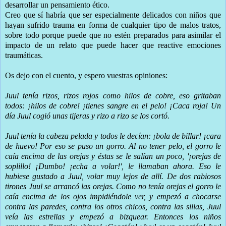
desarrollar un pensamiento ético.
Creo que sí habría que ser especialmente delicados con niños que
hayan sufrido trauma en forma de cualquier tipo de malos tratos,
sobre todo porque puede que no estén preparados para asimilar el
impacto de un relato que puede hacer que reactive emociones
traumáticas.
Os dejo con el cuento, y espero vuestras opiniones:
Juul tenía rizos, rizos rojos como hilos de cobre, eso gritaban
todos: ¡hilos de cobre! ¡tienes sangre en el pelo! ¡Caca roja! Un
día Juul cogió unas tijeras y rizo a rizo se los cortó.
Juul tenía la cabeza pelada y todos le decían: ¡bola de billar! ¡cara
de huevo! Por eso se puso un gorro. Al no tener pelo, el gorro le
caía encima de las orejas y éstas se le salían un poco, '¡orejas de
soplillo! ¡Dumbo! ¡echa a volar!', le llamaban ahora. Eso le
hubiese gustado a Juul, volar muy lejos de allí. De dos rabiosos
tirones Juul se arrancó las orejas. Como no tenía orejas el gorro le
caía encima de los ojos impidiéndole ver, y empezó a chocarse
contra las paredes, contra los otros chicos, contra las sillas, Juul
veía las estrellas y empezó a bizquear. Entonces los niños