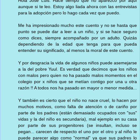
Hola José Luis. Hace tiempo que no aparezco por aquí
aunque si te leo. Estoy algo liada ahora con las entrevistas
para la adopción pero lo hago cada vez que puedo.
Me ha impresionado mucho este cuento y no se hasta que
punto se puede dar a leer a un niño, y si se hace seguro
como dices, siempre acompañado por un adulto. Quizás
dependiendo de la edad que tenga para que pueda
entender su significado, al menos la moral de este cuento.
Y por desgracia la vida de algunos niños puede asemejarse
a la del pobre Yuul. Es verdad que decimos que los niños
con malos pero quien no ha pasado malos momentos en el
colegio por x niños que se metían contigo por una u otra
razón !! A todos nos ha pasado en mayor o menor medida...
Y también es cierto que el niño no nace cruel, lo hacen por
muchos motivos, como falta de atención o de cariño por
parte de los padres (están demasiado ocupados con "sus"
vidas y la del niño es secundaria), mal ejemplo en su casa
por parte de sus progenitores (se insultan, incluso se
pegan... carecen de respecto el uno por el otro y al niño le
puede parecer algo como "normal" ya que sus padres lo